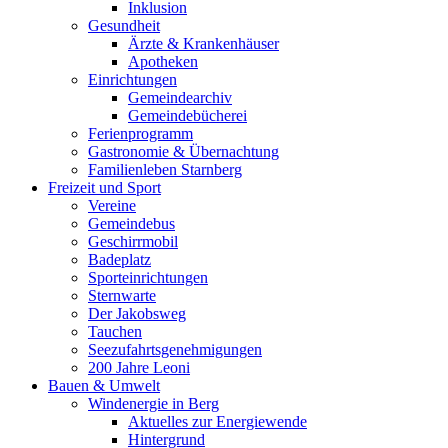
Inklusion
Gesundheit
Ärzte & Krankenhäuser
Apotheken
Einrichtungen
Gemeindearchiv
Gemeindebücherei
Ferienprogramm
Gastronomie & Übernachtung
Familienleben Starnberg
Freizeit und Sport
Vereine
Gemeindebus
Geschirrmobil
Badeplatz
Sporteinrichtungen
Sternwarte
Der Jakobsweg
Tauchen
Seezufahrtsgenehmigungen
200 Jahre Leoni
Bauen & Umwelt
Windenergie in Berg
Aktuelles zur Energiewende
Hintergrund