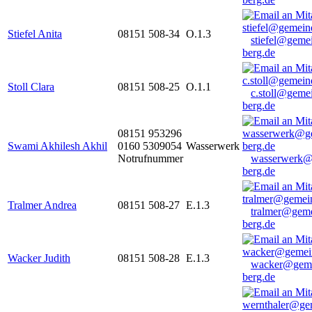
Stiefel Anita
08151 508-34
O.1.3
stiefel@geme
berg.de
Stoll Clara
08151 508-25
O.1.1
c.stoll@geme
berg.de
08151 953296
Swami Akhilesh Akhil
0160 5309054
Wasserwerk
Notrufnummer
wasserwerk@
berg.de
Tralmer Andrea
08151 508-27
E.1.3
tralmer@gem
berg.de
Wacker Judith
08151 508-28
E.1.3
wacker@geme
berg.de