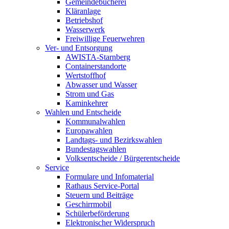
Gemeindebücherei
Kläranlage
Betriebshof
Wasserwerk
Freiwillige Feuerwehren
Ver- und Entsorgung
AWISTA-Starnberg
Containerstandorte
Wertstoffhof
Abwasser und Wasser
Strom und Gas
Kaminkehrer
Wahlen und Entscheide
Kommunalwahlen
Europawahlen
Landtags- und Bezirkswahlen
Bundestagswahlen
Volksentscheide / Bürgerentscheide
Service
Formulare und Infomaterial
Rathaus Service-Portal
Steuern und Beiträge
Geschirrmobil
Schülerbeförderung
Elektronischer Widerspruch