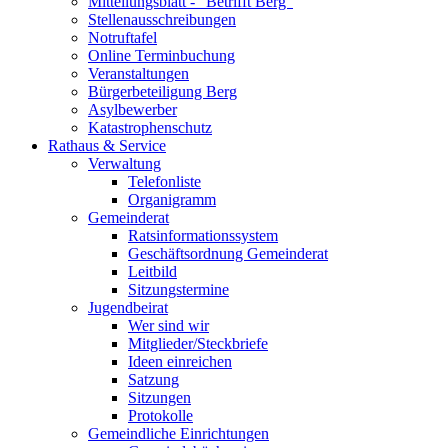
Mitteilungsblatt - "Betrifft Berg"
Stellenausschreibungen
Notruftafel
Online Terminbuchung
Veranstaltungen
Bürgerbeteiligung Berg
Asylbewerber
Katastrophenschutz
Rathaus & Service
Verwaltung
Telefonliste
Organigramm
Gemeinderat
Ratsinformationssystem
Geschäftsordnung Gemeinderat
Leitbild
Sitzungstermine
Jugendbeirat
Wer sind wir
Mitglieder/Steckbriefe
Ideen einreichen
Satzung
Sitzungen
Protokolle
Gemeindliche Einrichtungen