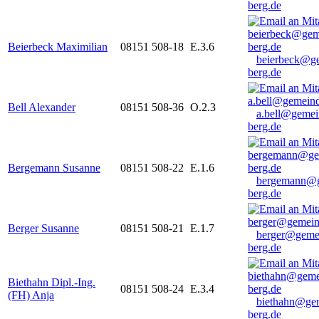
berg.de
Beierbeck Maximilian
08151 508-18
E.3.6
beierbeck@g
berg.de
Bell Alexander
08151 508-36
O.2.3
a.bell@gemei
berg.de
Bergemann Susanne
08151 508-22
E.1.6
bergemann@g
berg.de
Berger Susanne
08151 508-21
E.1.7
berger@geme
berg.de
Biethahn Dipl.-Ing.
08151 508-24
E.3.4
(FH) Anja
biethahn@ge
berg.de