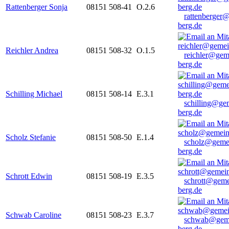
Rattenberger Sonja
08151 508-41
O.2.6
rattenberger
berg.de
Reichler Andrea
08151 508-32
O.1.5
reichler@gem
berg.de
Schilling Michael
08151 508-14
E.3.1
schilling@ge
berg.de
Scholz Stefanie
08151 508-50
E.1.4
scholz@geme
berg.de
Schrott Edwin
08151 508-19
E.3.5
schrott@geme
berg.de
Schwab Caroline
08151 508-23
E.3.7
schwab@gem
berg.de