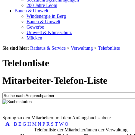
200 Jahre Leoni
Bauen & Umwelt
Windenergie in Berg
Bauen & Umwelt
Gewerbe
Umwelt & Klimaschutz
Mücken
Sie sind hier:
Rathaus & Service
>
Verwaltung
>
Telefonliste
Telefonliste
Mitarbeiter-Telefon-Liste
Sprung zu den Mitarbeitern mit dem Anfangsbuchstaben:
A
B
E
G
H
M
N
P
R
S
T
W
O
Telefonliste der Mitarbeiter/innen der Verwaltung