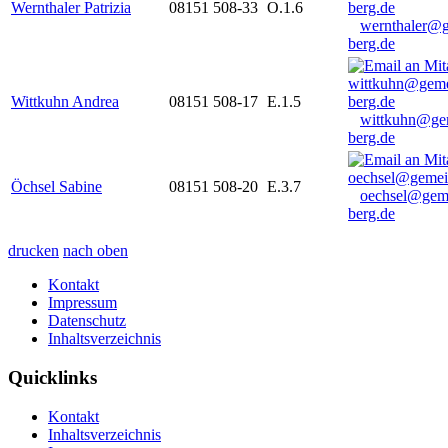
Wernthaler Patrizia
08151 508-33
O.1.6
wernthaler@
berg.de
Wittkuhn Andrea
08151 508-17
E.1.5
wittkuhn@ge
berg.de
Öchsel Sabine
08151 508-20
E.3.7
oechsel@gem
berg.de
drucken
nach oben
Kontakt
Impressum
Datenschutz
Inhaltsverzeichnis
Quicklinks
Kontakt
Inhaltsverzeichnis