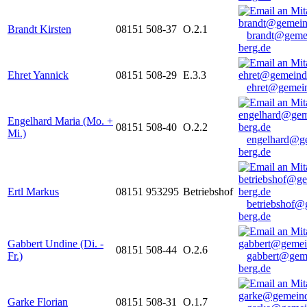
Brandt Kirsten
08151 508-37
O.2.1
brandt@geme
berg.de
Ehret Yannick
08151 508-29
E.3.3
ehret@gemein
Engelhard Maria (Mo. +
08151 508-40
O.2.2
Mi.)
engelhard@g
berg.de
Ertl Markus
08151 953295
Betriebshof
betriebshof@
berg.de
Gabbert Undine (Di. -
08151 508-44
O.2.6
Fr.)
gabbert@gem
berg.de
Garke Florian
08151 508-31
O.1.7