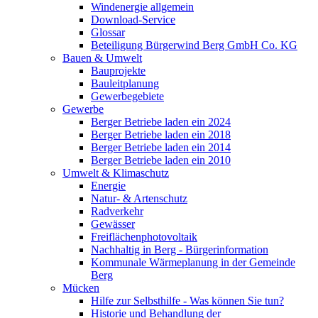
Windenergie allgemein
Download-Service
Glossar
Beteiligung Bürgerwind Berg GmbH Co. KG
Bauen & Umwelt
Bauprojekte
Bauleitplanung
Gewerbegebiete
Gewerbe
Berger Betriebe laden ein 2024
Berger Betriebe laden ein 2018
Berger Betriebe laden ein 2014
Berger Betriebe laden ein 2010
Umwelt & Klimaschutz
Energie
Natur- & Artenschutz
Radverkehr
Gewässer
Freiflächenphotovoltaik
Nachhaltig in Berg - Bürgerinformation
Kommunale Wärmeplanung in der Gemeinde
Berg
Mücken
Hilfe zur Selbsthilfe - Was können Sie tun?
Historie und Behandlung der