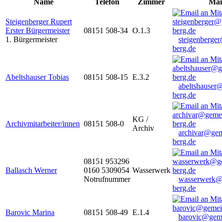
Name
Telefon
Zimmer
Mai
Steigenberger Rupert
Erster Bürgermeister
08151 508-34
O.1.3
1. Bürgermeister
steigenberge
berg.de
Abeltshauser Tobias
08151 508-15
E.3.2
abeltshauser
berg.de
KG /
Archivmitarbeiter/innen
08151 508-0
Archiv
archivar@gem
berg.de
08151 953296
Ballasch Werner
0160 5309054
Wasserwerk
Notrufnummer
wasserwerk@
berg.de
Barovic Marina
08151 508-49
E.1.4
barovic@gem