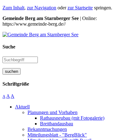
Zum Inhalt
,
zur Navigation
oder
zur Startseite
springen.
Gemeinde Berg am Starnberger See
| Online:
https://www.gemeinde-berg.de//
Suche
suchen
Schriftgröße
A
A
A
Aktuell
Planungen und Vorhaben
Rathausneubau (mit Fotogalerie)
Breitbandausbau
Bekanntmachungen
Mitteilungsblatt - "BergBlick"