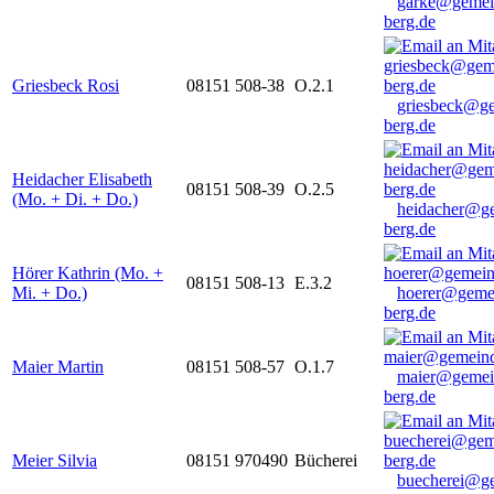
garke@gemei
berg.de
Griesbeck Rosi
08151 508-38
O.2.1
griesbeck@g
berg.de
Heidacher Elisabeth
08151 508-39
O.2.5
(Mo. + Di. + Do.)
heidacher@g
berg.de
Hörer Kathrin (Mo. +
08151 508-13
E.3.2
Mi. + Do.)
hoerer@geme
berg.de
Maier Martin
08151 508-57
O.1.7
maier@gemei
berg.de
Meier Silvia
08151 970490
Bücherei
buecherei@g