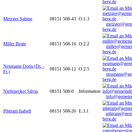
berg.de
Metzger Sabine
08151 508-43
O.1.3
metzger@gem
berg.de
Miller Beate
08151 508-16
O.2.2
miller@gemei
berg.de
Neumann Doris (Di. -
08151 508-12
O.2.5
Fr.)
neumann@ge
berg.de
Niefenecker Silvia
08151 508-0
Information
info@gemeind
Pilgram Isabell
08151 508-26
E.3.1
pilgram@gem
berg.de