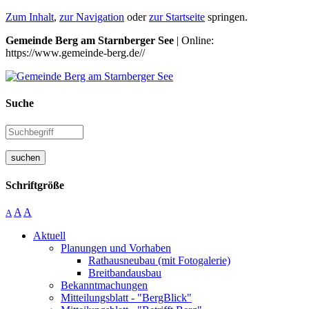
Zum Inhalt
,
zur Navigation
oder
zur Startseite
springen.
Gemeinde Berg am Starnberger See
| Online:
https://www.gemeinde-berg.de//
Suche
suchen
Schriftgröße
A
A
A
Aktuell
Planungen und Vorhaben
Rathausneubau (mit Fotogalerie)
Breitbandausbau
Bekanntmachungen
Mitteilungsblatt - "BergBlick"