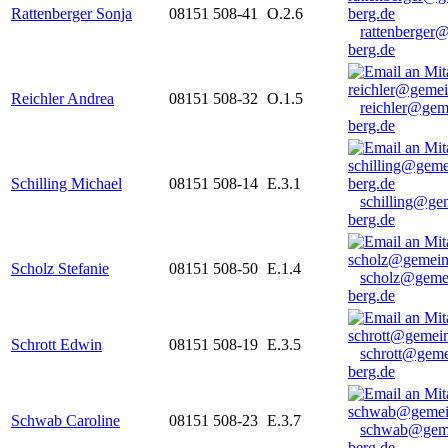
Rattenberger Sonja
08151 508-41
O.2.6
rattenberger
berg.de
Reichler Andrea
08151 508-32
O.1.5
reichler@gem
berg.de
Schilling Michael
08151 508-14
E.3.1
schilling@ge
berg.de
Scholz Stefanie
08151 508-50
E.1.4
scholz@geme
berg.de
Schrott Edwin
08151 508-19
E.3.5
schrott@geme
berg.de
Schwab Caroline
08151 508-23
E.3.7
schwab@gem
berg.de