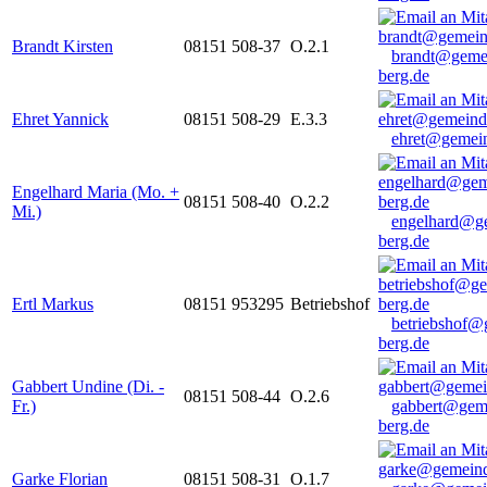
Brandt Kirsten
08151 508-37
O.2.1
brandt@geme
berg.de
Ehret Yannick
08151 508-29
E.3.3
ehret@gemein
Engelhard Maria (Mo. +
08151 508-40
O.2.2
Mi.)
engelhard@g
berg.de
Ertl Markus
08151 953295
Betriebshof
betriebshof@
berg.de
Gabbert Undine (Di. -
08151 508-44
O.2.6
Fr.)
gabbert@gem
berg.de
Garke Florian
08151 508-31
O.1.7