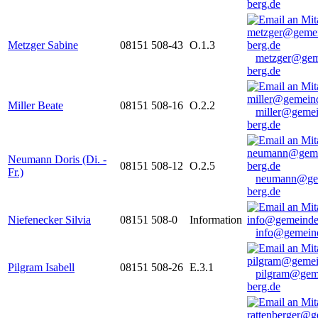
berg.de
Metzger Sabine
08151 508-43
O.1.3
metzger@gem
berg.de
Miller Beate
08151 508-16
O.2.2
miller@gemei
berg.de
Neumann Doris (Di. -
08151 508-12
O.2.5
Fr.)
neumann@ge
berg.de
Niefenecker Silvia
08151 508-0
Information
info@gemeind
Pilgram Isabell
08151 508-26
E.3.1
pilgram@gem
berg.de