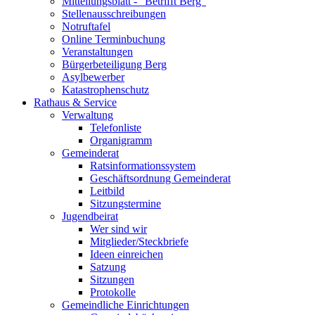
Mitteilungsblatt - "Betrifft Berg"
Stellenausschreibungen
Notruftafel
Online Terminbuchung
Veranstaltungen
Bürgerbeteiligung Berg
Asylbewerber
Katastrophenschutz
Rathaus & Service
Verwaltung
Telefonliste
Organigramm
Gemeinderat
Ratsinformationssystem
Geschäftsordnung Gemeinderat
Leitbild
Sitzungstermine
Jugendbeirat
Wer sind wir
Mitglieder/Steckbriefe
Ideen einreichen
Satzung
Sitzungen
Protokolle
Gemeindliche Einrichtungen