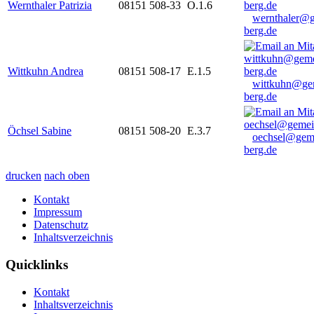
Wernthaler Patrizia
08151 508-33
O.1.6
wernthaler@
berg.de
Wittkuhn Andrea
08151 508-17
E.1.5
wittkuhn@ge
berg.de
Öchsel Sabine
08151 508-20
E.3.7
oechsel@gem
berg.de
drucken
nach oben
Kontakt
Impressum
Datenschutz
Inhaltsverzeichnis
Quicklinks
Kontakt
Inhaltsverzeichnis