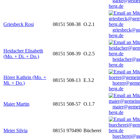
garke@gemei
berg.de
Griesbeck Rosi
08151 508-38
O.2.1
griesbeck@g
berg.de
Heidacher Elisabeth
08151 508-39
O.2.5
(Mo. + Di. + Do.)
heidacher@g
berg.de
Hörer Kathrin (Mo. +
08151 508-13
E.3.2
Mi. + Do.)
hoerer@geme
berg.de
Maier Martin
08151 508-57
O.1.7
maier@gemei
berg.de
Meier Silvia
08151 970490
Bücherei
buecherei@g