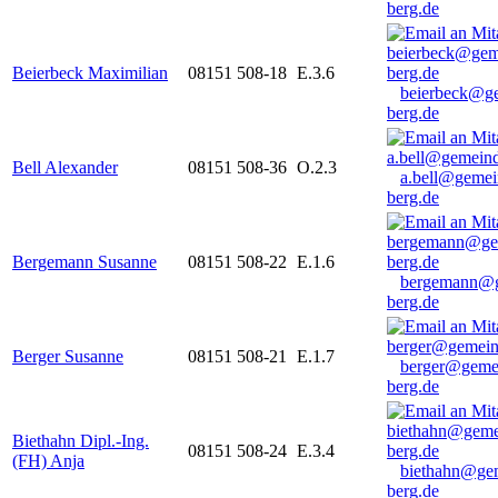
berg.de
Beierbeck Maximilian
08151 508-18
E.3.6
beierbeck@g
berg.de
Bell Alexander
08151 508-36
O.2.3
a.bell@gemei
berg.de
Bergemann Susanne
08151 508-22
E.1.6
bergemann@g
berg.de
Berger Susanne
08151 508-21
E.1.7
berger@geme
berg.de
Biethahn Dipl.-Ing.
08151 508-24
E.3.4
(FH) Anja
biethahn@ge
berg.de