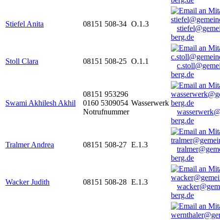
Stiefel Anita
08151 508-34
O.1.3
stiefel@geme
berg.de
Stoll Clara
08151 508-25
O.1.1
c.stoll@geme
berg.de
08151 953296
Swami Akhilesh Akhil
0160 5309054
Wasserwerk
Notrufnummer
wasserwerk@
berg.de
Tralmer Andrea
08151 508-27
E.1.3
tralmer@gem
berg.de
Wacker Judith
08151 508-28
E.1.3
wacker@geme
berg.de