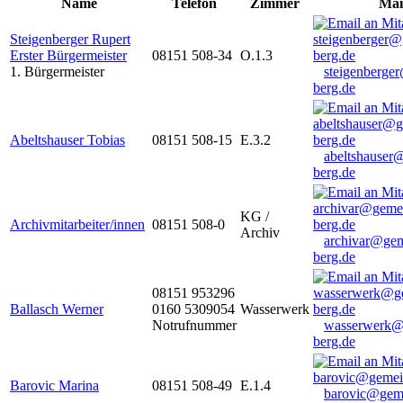
Name
Telefon
Zimmer
Mai
Steigenberger Rupert
Erster Bürgermeister
08151 508-34
O.1.3
1. Bürgermeister
steigenberge
berg.de
Abeltshauser Tobias
08151 508-15
E.3.2
abeltshauser
berg.de
KG /
Archivmitarbeiter/innen
08151 508-0
Archiv
archivar@gem
berg.de
08151 953296
Ballasch Werner
0160 5309054
Wasserwerk
Notrufnummer
wasserwerk@
berg.de
Barovic Marina
08151 508-49
E.1.4
barovic@gem