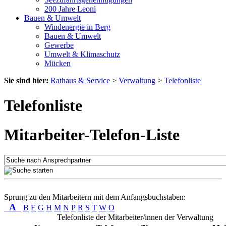
200 Jahre Leoni
Bauen & Umwelt
Windenergie in Berg
Bauen & Umwelt
Gewerbe
Umwelt & Klimaschutz
Mücken
Sie sind hier:
Rathaus & Service
>
Verwaltung
>
Telefonliste
Telefonliste
Mitarbeiter-Telefon-Liste
Sprung zu den Mitarbeitern mit dem Anfangsbuchstaben:
A
B
E
G
H
M
N
P
R
S
T
W
O
Telefonliste der Mitarbeiter/innen der Verwaltung