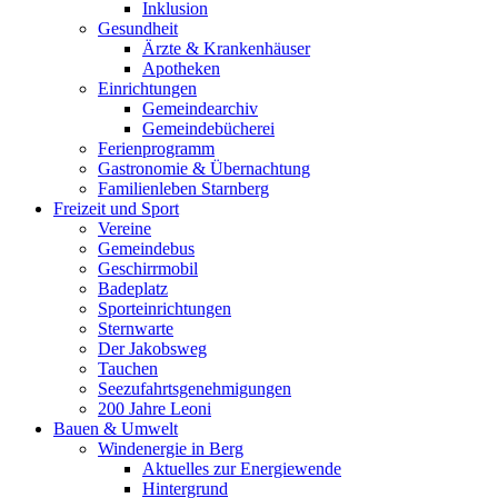
Inklusion
Gesundheit
Ärzte & Krankenhäuser
Apotheken
Einrichtungen
Gemeindearchiv
Gemeindebücherei
Ferienprogramm
Gastronomie & Übernachtung
Familienleben Starnberg
Freizeit und Sport
Vereine
Gemeindebus
Geschirrmobil
Badeplatz
Sporteinrichtungen
Sternwarte
Der Jakobsweg
Tauchen
Seezufahrtsgenehmigungen
200 Jahre Leoni
Bauen & Umwelt
Windenergie in Berg
Aktuelles zur Energiewende
Hintergrund