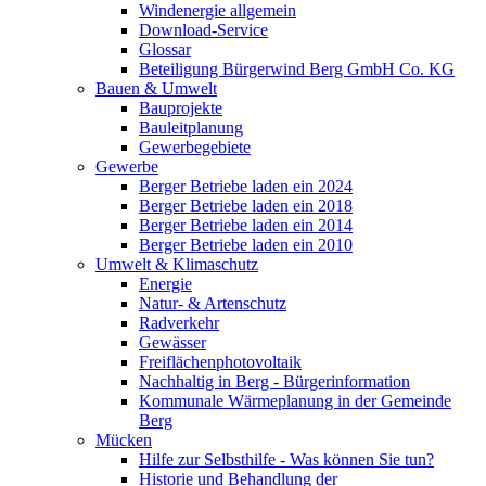
Windenergie allgemein
Download-Service
Glossar
Beteiligung Bürgerwind Berg GmbH Co. KG
Bauen & Umwelt
Bauprojekte
Bauleitplanung
Gewerbegebiete
Gewerbe
Berger Betriebe laden ein 2024
Berger Betriebe laden ein 2018
Berger Betriebe laden ein 2014
Berger Betriebe laden ein 2010
Umwelt & Klimaschutz
Energie
Natur- & Artenschutz
Radverkehr
Gewässer
Freiflächenphotovoltaik
Nachhaltig in Berg - Bürgerinformation
Kommunale Wärmeplanung in der Gemeinde
Berg
Mücken
Hilfe zur Selbsthilfe - Was können Sie tun?
Historie und Behandlung der