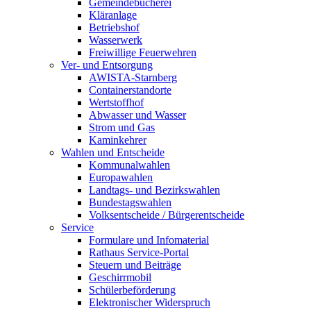
Gemeindebücherei
Kläranlage
Betriebshof
Wasserwerk
Freiwillige Feuerwehren
Ver- und Entsorgung
AWISTA-Starnberg
Containerstandorte
Wertstoffhof
Abwasser und Wasser
Strom und Gas
Kaminkehrer
Wahlen und Entscheide
Kommunalwahlen
Europawahlen
Landtags- und Bezirkswahlen
Bundestagswahlen
Volksentscheide / Bürgerentscheide
Service
Formulare und Infomaterial
Rathaus Service-Portal
Steuern und Beiträge
Geschirrmobil
Schülerbeförderung
Elektronischer Widerspruch