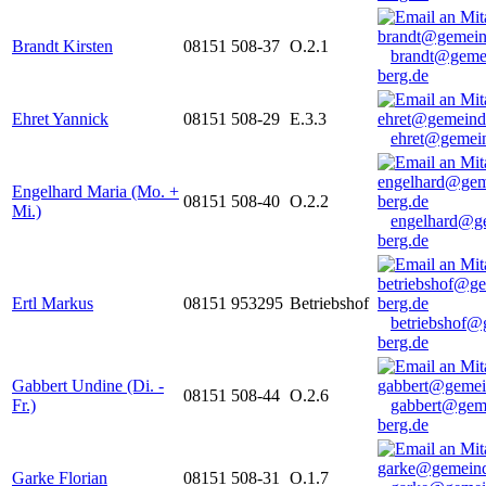
Brandt Kirsten
08151 508-37
O.2.1
brandt@geme
berg.de
Ehret Yannick
08151 508-29
E.3.3
ehret@gemein
Engelhard Maria (Mo. +
08151 508-40
O.2.2
Mi.)
engelhard@g
berg.de
Ertl Markus
08151 953295
Betriebshof
betriebshof@
berg.de
Gabbert Undine (Di. -
08151 508-44
O.2.6
Fr.)
gabbert@gem
berg.de
Garke Florian
08151 508-31
O.1.7