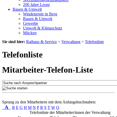
200 Jahre Leoni
Bauen & Umwelt
Windenergie in Berg
Bauen & Umwelt
Gewerbe
Umwelt & Klimaschutz
Mücken
Sie sind hier:
Rathaus & Service
>
Verwaltung
>
Telefonliste
Telefonliste
Mitarbeiter-Telefon-Liste
Sprung zu den Mitarbeitern mit dem Anfangsbuchstaben:
A
B
E
G
H
M
N
P
R
S
T
W
O
Telefonliste der Mitarbeiter/innen der Verwaltung