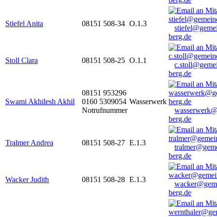
Stiefel Anita
08151 508-34
O.1.3
stiefel@geme
berg.de
Stoll Clara
08151 508-25
O.1.1
c.stoll@geme
berg.de
08151 953296
Swami Akhilesh Akhil
0160 5309054
Wasserwerk
Notrufnummer
wasserwerk@
berg.de
Tralmer Andrea
08151 508-27
E.1.3
tralmer@gem
berg.de
Wacker Judith
08151 508-28
E.1.3
wacker@geme
berg.de