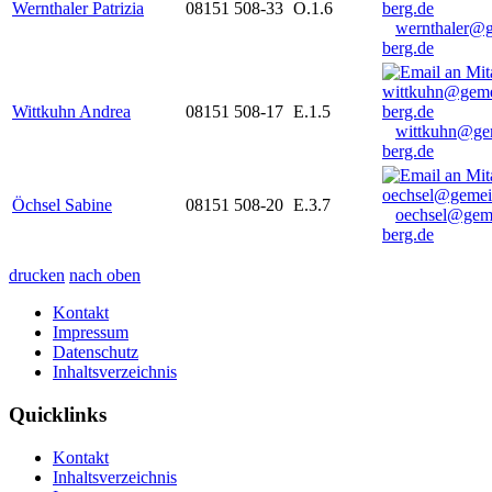
Wernthaler Patrizia
08151 508-33
O.1.6
wernthaler@
berg.de
Wittkuhn Andrea
08151 508-17
E.1.5
wittkuhn@ge
berg.de
Öchsel Sabine
08151 508-20
E.3.7
oechsel@gem
berg.de
drucken
nach oben
Kontakt
Impressum
Datenschutz
Inhaltsverzeichnis
Quicklinks
Kontakt
Inhaltsverzeichnis