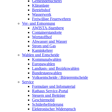
Gemeindebücherei
Kläranlage
Betriebshof
Wasserwerk
Freiwillige Feuerwehren
Ver- und Entsorgung
AWISTA-Starnberg
Containerstandorte
Wertstoffhof
Abwasser und Wasser
Strom und Gas
Kaminkehrer
Wahlen und Entscheide
Kommunalwahlen
Europawahlen
Landtags- und Bezirkswahlen
Bundestagswahlen
Volksentscheide / Bürgerentscheide
Service
Formulare und Infomaterial
Rathaus Service-Portal
Steuern und Beiträge
Geschirrmobil
Schülerbeförderung
Elektronischer Widerspruch