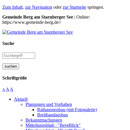
Zum Inhalt
,
zur Navigation
oder
zur Startseite
springen.
Gemeinde Berg am Starnberger See
| Online:
https://www.gemeinde-berg.de//
Suche
suchen
Schriftgröße
A
A
A
Aktuell
Planungen und Vorhaben
Rathausneubau (mit Fotogalerie)
Breitbandausbau
Bekanntmachungen
Mitteilungsblatt - "BergBlick"