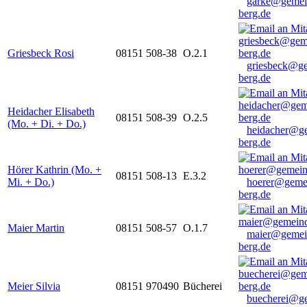
garke@gemei
berg.de
Griesbeck Rosi
08151 508-38
O.2.1
griesbeck@g
berg.de
Heidacher Elisabeth
08151 508-39
O.2.5
(Mo. + Di. + Do.)
heidacher@g
berg.de
Hörer Kathrin (Mo. +
08151 508-13
E.3.2
Mi. + Do.)
hoerer@geme
berg.de
Maier Martin
08151 508-57
O.1.7
maier@gemei
berg.de
Meier Silvia
08151 970490
Bücherei
buecherei@g