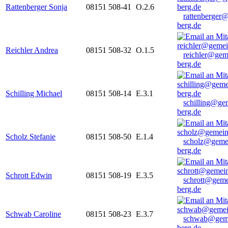
Rattenberger Sonja
08151 508-41
O.2.6
rattenberger
berg.de
Reichler Andrea
08151 508-32
O.1.5
reichler@gem
berg.de
Schilling Michael
08151 508-14
E.3.1
schilling@ge
berg.de
Scholz Stefanie
08151 508-50
E.1.4
scholz@geme
berg.de
Schrott Edwin
08151 508-19
E.3.5
schrott@geme
berg.de
Schwab Caroline
08151 508-23
E.3.7
schwab@gem
berg.de