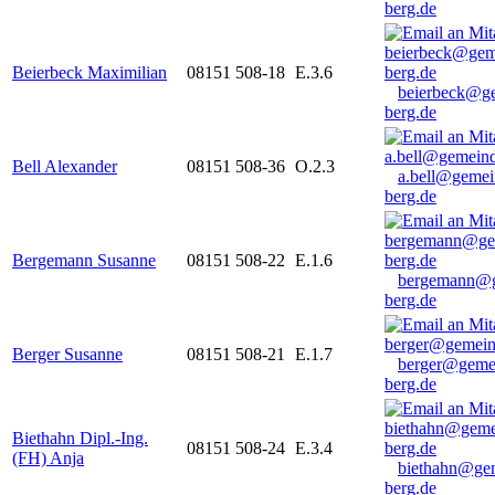
berg.de
Beierbeck Maximilian
08151 508-18
E.3.6
beierbeck@g
berg.de
Bell Alexander
08151 508-36
O.2.3
a.bell@gemei
berg.de
Bergemann Susanne
08151 508-22
E.1.6
bergemann@g
berg.de
Berger Susanne
08151 508-21
E.1.7
berger@geme
berg.de
Biethahn Dipl.-Ing.
08151 508-24
E.3.4
(FH) Anja
biethahn@ge
berg.de