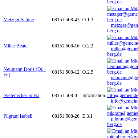
berg.de
Metzger Sabine
08151 508-43
O.1.3
metzger@gem
berg.de
Miller Beate
08151 508-16
O.2.2
miller@gemei
berg.de
Neumann Doris (Di. -
08151 508-12
O.2.5
Fr.)
neumann@ge
berg.de
Niefenecker Silvia
08151 508-0
Information
info@gemeind
Pilgram Isabell
08151 508-26
E.3.1
pilgram@gem
berg.de