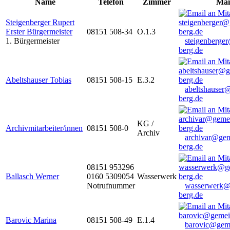
Name
Telefon
Zimmer
Mai
Steigenberger Rupert
Erster Bürgermeister
08151 508-34
O.1.3
1. Bürgermeister
steigenberge
berg.de
Abeltshauser Tobias
08151 508-15
E.3.2
abeltshauser
berg.de
KG /
Archivmitarbeiter/innen
08151 508-0
Archiv
archivar@gem
berg.de
08151 953296
Ballasch Werner
0160 5309054
Wasserwerk
Notrufnummer
wasserwerk@
berg.de
Barovic Marina
08151 508-49
E.1.4
barovic@gem