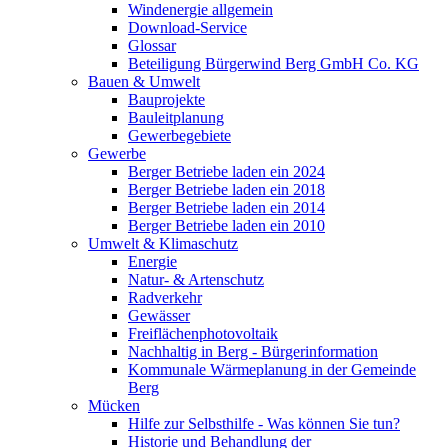
Windenergie allgemein
Download-Service
Glossar
Beteiligung Bürgerwind Berg GmbH Co. KG
Bauen & Umwelt
Bauprojekte
Bauleitplanung
Gewerbegebiete
Gewerbe
Berger Betriebe laden ein 2024
Berger Betriebe laden ein 2018
Berger Betriebe laden ein 2014
Berger Betriebe laden ein 2010
Umwelt & Klimaschutz
Energie
Natur- & Artenschutz
Radverkehr
Gewässer
Freiflächenphotovoltaik
Nachhaltig in Berg - Bürgerinformation
Kommunale Wärmeplanung in der Gemeinde
Berg
Mücken
Hilfe zur Selbsthilfe - Was können Sie tun?
Historie und Behandlung der