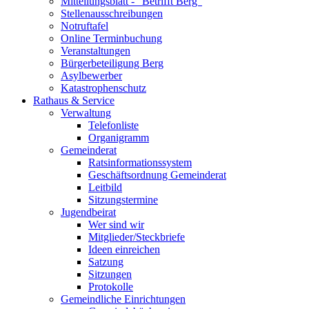
Mitteilungsblatt - "Betrifft Berg"
Stellenausschreibungen
Notruftafel
Online Terminbuchung
Veranstaltungen
Bürgerbeteiligung Berg
Asylbewerber
Katastrophenschutz
Rathaus & Service
Verwaltung
Telefonliste
Organigramm
Gemeinderat
Ratsinformationssystem
Geschäftsordnung Gemeinderat
Leitbild
Sitzungstermine
Jugendbeirat
Wer sind wir
Mitglieder/Steckbriefe
Ideen einreichen
Satzung
Sitzungen
Protokolle
Gemeindliche Einrichtungen