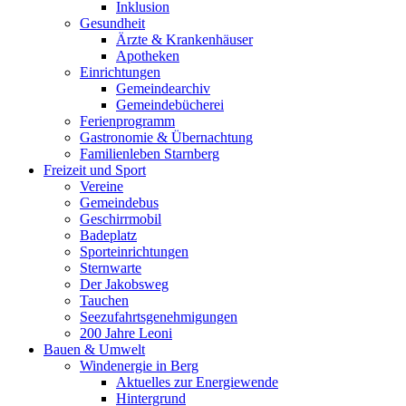
Inklusion
Gesundheit
Ärzte & Krankenhäuser
Apotheken
Einrichtungen
Gemeindearchiv
Gemeindebücherei
Ferienprogramm
Gastronomie & Übernachtung
Familienleben Starnberg
Freizeit und Sport
Vereine
Gemeindebus
Geschirrmobil
Badeplatz
Sporteinrichtungen
Sternwarte
Der Jakobsweg
Tauchen
Seezufahrtsgenehmigungen
200 Jahre Leoni
Bauen & Umwelt
Windenergie in Berg
Aktuelles zur Energiewende
Hintergrund