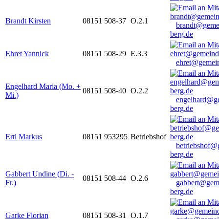
Brandt Kirsten
08151 508-37
O.2.1
brandt@geme
berg.de
Ehret Yannick
08151 508-29
E.3.3
ehret@gemein
Engelhard Maria (Mo. +
08151 508-40
O.2.2
Mi.)
engelhard@g
berg.de
Ertl Markus
08151 953295
Betriebshof
betriebshof@
berg.de
Gabbert Undine (Di. -
08151 508-44
O.2.6
Fr.)
gabbert@gem
berg.de
Garke Florian
08151 508-31
O.1.7