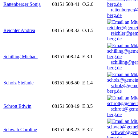
Rattenberger Sonja
08151 508-41
O.2.6
rattenberger
berg.de
Reichler Andrea
08151 508-32
O.1.5
reichler@gem
berg.de
Schilling Michael
08151 508-14
E.3.1
schilling@ge
berg.de
Scholz Stefanie
08151 508-50
E.1.4
scholz@geme
berg.de
Schrott Edwin
08151 508-19
E.3.5
schrott@geme
berg.de
Schwab Caroline
08151 508-23
E.3.7
schwab@gem
berg.de