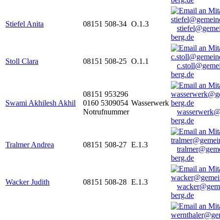
Stiefel Anita
08151 508-34
O.1.3
stiefel@geme
berg.de
Stoll Clara
08151 508-25
O.1.1
c.stoll@geme
berg.de
08151 953296
Swami Akhilesh Akhil
0160 5309054
Wasserwerk
Notrufnummer
wasserwerk@
berg.de
Tralmer Andrea
08151 508-27
E.1.3
tralmer@gem
berg.de
Wacker Judith
08151 508-28
E.1.3
wacker@geme
berg.de