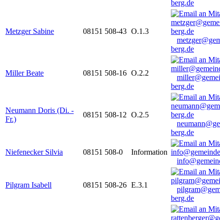
berg.de
Metzger Sabine
08151 508-43
O.1.3
metzger@gem
berg.de
Miller Beate
08151 508-16
O.2.2
miller@gemei
berg.de
Neumann Doris (Di. -
08151 508-12
O.2.5
Fr.)
neumann@ge
berg.de
Niefenecker Silvia
08151 508-0
Information
info@gemeind
Pilgram Isabell
08151 508-26
E.3.1
pilgram@gem
berg.de