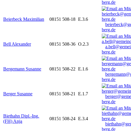
berg.de
Beierbeck Maximilian
08151 508-18
E.3.6
beierbeck@g
berg.de
Bell Alexander
08151 508-36
O.2.3
a.bell@gemei
berg.de
Bergemann Susanne
08151 508-22
E.1.6
bergemann@g
berg.de
Berger Susanne
08151 508-21
E.1.7
berger@geme
berg.de
Biethahn Dipl.-Ing.
08151 508-24
E.3.4
(FH) Anja
biethahn@ge
berg.de