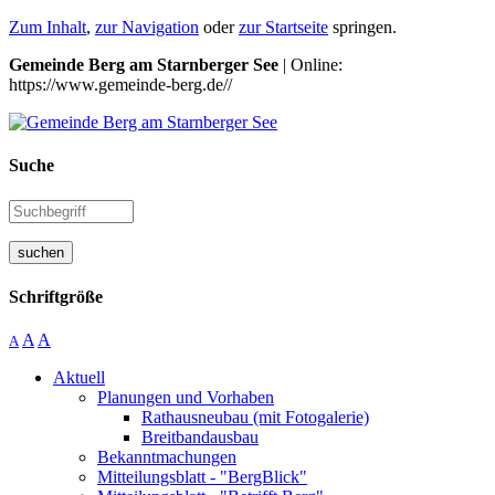
Zum Inhalt
,
zur Navigation
oder
zur Startseite
springen.
Gemeinde Berg am Starnberger See
| Online:
https://www.gemeinde-berg.de//
Suche
suchen
Schriftgröße
A
A
A
Aktuell
Planungen und Vorhaben
Rathausneubau (mit Fotogalerie)
Breitbandausbau
Bekanntmachungen
Mitteilungsblatt - "BergBlick"