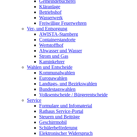
Gemeindebücherei
Kläranlage
Betriebshof
Wasserwerk
Freiwillige Feuerwehren
Ver- und Entsorgung
AWISTA-Starnberg
Containerstandorte
Wertstoffhof
Abwasser und Wasser
Strom und Gas
Kaminkehrer
Wahlen und Entscheide
Kommunalwahlen
Europawahlen
Landtags- und Bezirkswahlen
Bundestagswahlen
Volksentscheide / Bürgerentscheide
Service
Formulare und Infomaterial
Rathaus Service-Portal
Steuern und Beiträge
Geschirrmobil
Schülerbeförderung
Elektronischer Widerspruch