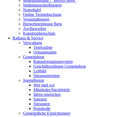
Mitteilungsblatt - "Betrifft Berg"
Stellenausschreibungen
Notruftafel
Online Terminbuchung
Veranstaltungen
Bürgerbeteiligung Berg
Asylbewerber
Katastrophenschutz
Rathaus & Service
Verwaltung
Telefonliste
Organigramm
Gemeinderat
Ratsinformationssystem
Geschäftsordnung Gemeinderat
Leitbild
Sitzungstermine
Jugendbeirat
Wer sind wir
Mitglieder/Steckbriefe
Ideen einreichen
Satzung
Sitzungen
Protokolle
Gemeindliche Einrichtungen