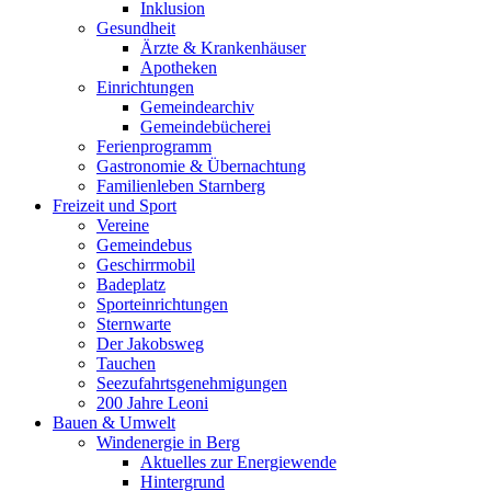
Inklusion
Gesundheit
Ärzte & Krankenhäuser
Apotheken
Einrichtungen
Gemeindearchiv
Gemeindebücherei
Ferienprogramm
Gastronomie & Übernachtung
Familienleben Starnberg
Freizeit und Sport
Vereine
Gemeindebus
Geschirrmobil
Badeplatz
Sporteinrichtungen
Sternwarte
Der Jakobsweg
Tauchen
Seezufahrtsgenehmigungen
200 Jahre Leoni
Bauen & Umwelt
Windenergie in Berg
Aktuelles zur Energiewende
Hintergrund