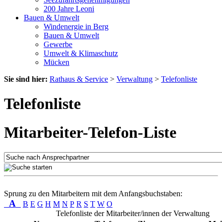
200 Jahre Leoni
Bauen & Umwelt
Windenergie in Berg
Bauen & Umwelt
Gewerbe
Umwelt & Klimaschutz
Mücken
Sie sind hier:
Rathaus & Service
>
Verwaltung
>
Telefonliste
Telefonliste
Mitarbeiter-Telefon-Liste
Sprung zu den Mitarbeitern mit dem Anfangsbuchstaben:
A
B
E
G
H
M
N
P
R
S
T
W
O
Telefonliste der Mitarbeiter/innen der Verwaltung