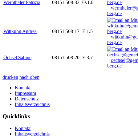
Wernthaler Patrizia
08151 508-33
O.1.6
wernthaler@
berg.de
Wittkuhn Andrea
08151 508-17
E.1.5
wittkuhn@ge
berg.de
Öchsel Sabine
08151 508-20
E.3.7
oechsel@gem
berg.de
drucken
nach oben
Kontakt
Impressum
Datenschutz
Inhaltsverzeichnis
Quicklinks
Kontakt
Inhaltsverzeichnis