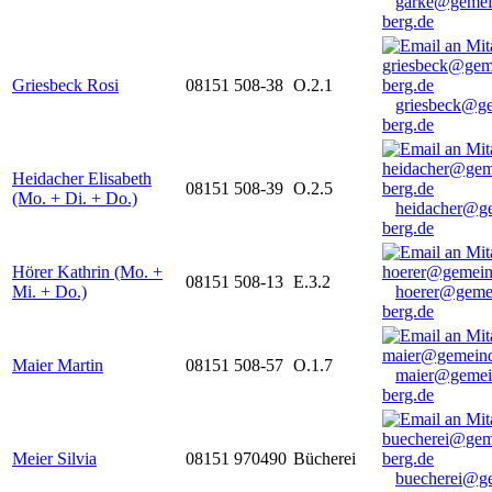
garke@gemei
berg.de
Griesbeck Rosi
08151 508-38
O.2.1
griesbeck@g
berg.de
Heidacher Elisabeth
08151 508-39
O.2.5
(Mo. + Di. + Do.)
heidacher@g
berg.de
Hörer Kathrin (Mo. +
08151 508-13
E.3.2
Mi. + Do.)
hoerer@geme
berg.de
Maier Martin
08151 508-57
O.1.7
maier@gemei
berg.de
Meier Silvia
08151 970490
Bücherei
buecherei@g