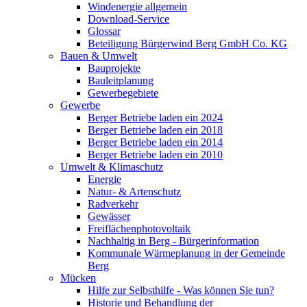
Windenergie allgemein
Download-Service
Glossar
Beteiligung Bürgerwind Berg GmbH Co. KG
Bauen & Umwelt
Bauprojekte
Bauleitplanung
Gewerbegebiete
Gewerbe
Berger Betriebe laden ein 2024
Berger Betriebe laden ein 2018
Berger Betriebe laden ein 2014
Berger Betriebe laden ein 2010
Umwelt & Klimaschutz
Energie
Natur- & Artenschutz
Radverkehr
Gewässer
Freiflächenphotovoltaik
Nachhaltig in Berg - Bürgerinformation
Kommunale Wärmeplanung in der Gemeinde
Berg
Mücken
Hilfe zur Selbsthilfe - Was können Sie tun?
Historie und Behandlung der