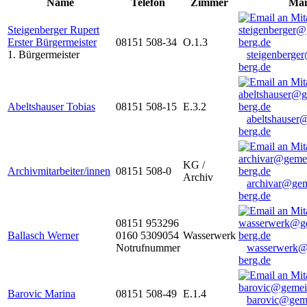
Name
Telefon
Zimmer
Mai
Steigenberger Rupert
Erster Bürgermeister
08151 508-34
O.1.3
1. Bürgermeister
steigenberge
berg.de
Abeltshauser Tobias
08151 508-15
E.3.2
abeltshauser
berg.de
KG /
Archivmitarbeiter/innen
08151 508-0
Archiv
archivar@gem
berg.de
08151 953296
Ballasch Werner
0160 5309054
Wasserwerk
Notrufnummer
wasserwerk@
berg.de
Barovic Marina
08151 508-49
E.1.4
barovic@gem