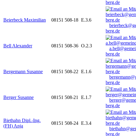
berg.de
Beierbeck Maximilian
08151 508-18
E.3.6
beierbeck@g
berg.de
Bell Alexander
08151 508-36
O.2.3
a.bell@gemei
berg.de
Bergemann Susanne
08151 508-22
E.1.6
bergemann@g
berg.de
Berger Susanne
08151 508-21
E.1.7
berger@geme
berg.de
Biethahn Dipl.-Ing.
08151 508-24
E.3.4
(FH) Anja
biethahn@ge
berg.de