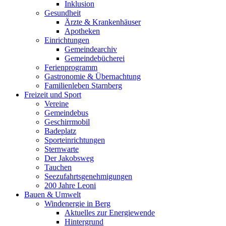
Inklusion
Gesundheit
Ärzte & Krankenhäuser
Apotheken
Einrichtungen
Gemeindearchiv
Gemeindebücherei
Ferienprogramm
Gastronomie & Übernachtung
Familienleben Starnberg
Freizeit und Sport
Vereine
Gemeindebus
Geschirrmobil
Badeplatz
Sporteinrichtungen
Sternwarte
Der Jakobsweg
Tauchen
Seezufahrtsgenehmigungen
200 Jahre Leoni
Bauen & Umwelt
Windenergie in Berg
Aktuelles zur Energiewende
Hintergrund