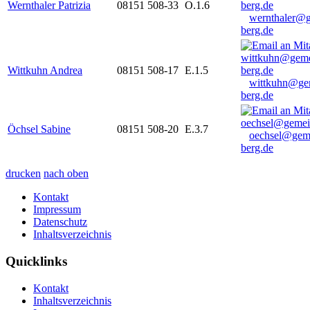
Wernthaler Patrizia
08151 508-33
O.1.6
wernthaler@
berg.de
Wittkuhn Andrea
08151 508-17
E.1.5
wittkuhn@ge
berg.de
Öchsel Sabine
08151 508-20
E.3.7
oechsel@gem
berg.de
drucken
nach oben
Kontakt
Impressum
Datenschutz
Inhaltsverzeichnis
Quicklinks
Kontakt
Inhaltsverzeichnis