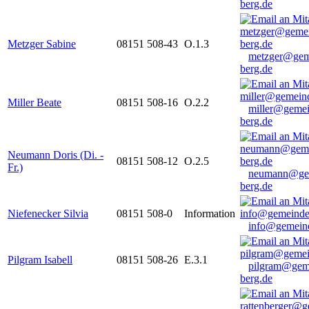
berg.de
Metzger Sabine
08151 508-43
O.1.3
metzger@gem
berg.de
Miller Beate
08151 508-16
O.2.2
miller@gemei
berg.de
Neumann Doris (Di. -
08151 508-12
O.2.5
Fr.)
neumann@ge
berg.de
Niefenecker Silvia
08151 508-0
Information
info@gemeind
Pilgram Isabell
08151 508-26
E.3.1
pilgram@gem
berg.de