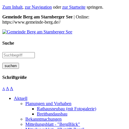
Zum Inhalt
,
zur Navigation
oder
zur Startseite
springen.
Gemeinde Berg am Starnberger See
| Online:
https://www.gemeinde-berg.de//
Suche
suchen
Schriftgröße
A
A
A
Aktuell
Planungen und Vorhaben
Rathausneubau (mit Fotogalerie)
Breitbandausbau
Bekanntmachungen
Mitteilungsblatt - "BergBlick"