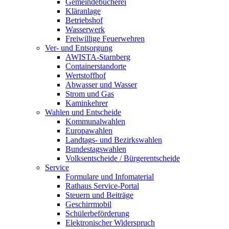
Gemeindebücherei
Kläranlage
Betriebshof
Wasserwerk
Freiwillige Feuerwehren
Ver- und Entsorgung
AWISTA-Starnberg
Containerstandorte
Wertstoffhof
Abwasser und Wasser
Strom und Gas
Kaminkehrer
Wahlen und Entscheide
Kommunalwahlen
Europawahlen
Landtags- und Bezirkswahlen
Bundestagswahlen
Volksentscheide / Bürgerentscheide
Service
Formulare und Infomaterial
Rathaus Service-Portal
Steuern und Beiträge
Geschirrmobil
Schülerbeförderung
Elektronischer Widerspruch