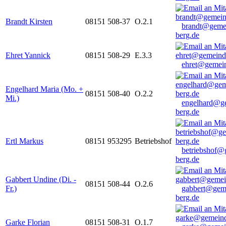
Brandt Kirsten
08151 508-37
O.2.1
brandt@geme
berg.de
Ehret Yannick
08151 508-29
E.3.3
ehret@gemein
Engelhard Maria (Mo. +
08151 508-40
O.2.2
Mi.)
engelhard@g
berg.de
Ertl Markus
08151 953295
Betriebshof
betriebshof@
berg.de
Gabbert Undine (Di. -
08151 508-44
O.2.6
Fr.)
gabbert@gem
berg.de
Garke Florian
08151 508-31
O.1.7