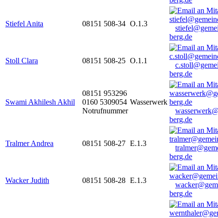
Stiefel Anita
08151 508-34
O.1.3
stiefel@geme
berg.de
Stoll Clara
08151 508-25
O.1.1
c.stoll@geme
berg.de
08151 953296
Swami Akhilesh Akhil
0160 5309054
Wasserwerk
Notrufnummer
wasserwerk@
berg.de
Tralmer Andrea
08151 508-27
E.1.3
tralmer@gem
berg.de
Wacker Judith
08151 508-28
E.1.3
wacker@geme
berg.de