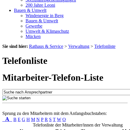
200 Jahre Leoni
Bauen & Umwelt
Windenergie in Berg
Bauen & Umwelt
Gewerbe
Umwelt & Klimaschutz
Mücken
Sie sind hier:
Rathaus & Service
>
Verwaltung
>
Telefonliste
Telefonliste
Mitarbeiter-Telefon-Liste
Sprung zu den Mitarbeitern mit dem Anfangsbuchstaben:
A
B
E
G
H
M
N
P
R
S
T
W
O
Telefonliste der Mitarbeiter/innen der Verwaltung