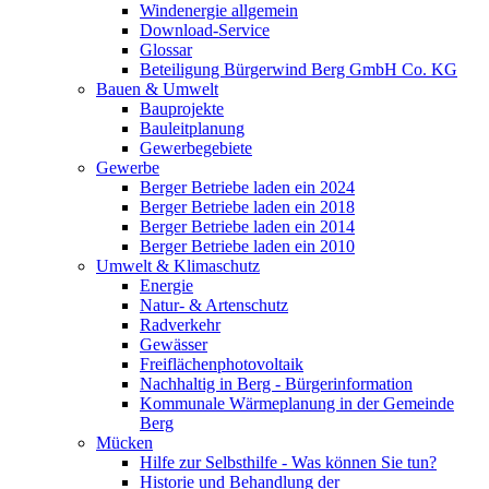
Windenergie allgemein
Download-Service
Glossar
Beteiligung Bürgerwind Berg GmbH Co. KG
Bauen & Umwelt
Bauprojekte
Bauleitplanung
Gewerbegebiete
Gewerbe
Berger Betriebe laden ein 2024
Berger Betriebe laden ein 2018
Berger Betriebe laden ein 2014
Berger Betriebe laden ein 2010
Umwelt & Klimaschutz
Energie
Natur- & Artenschutz
Radverkehr
Gewässer
Freiflächenphotovoltaik
Nachhaltig in Berg - Bürgerinformation
Kommunale Wärmeplanung in der Gemeinde
Berg
Mücken
Hilfe zur Selbsthilfe - Was können Sie tun?
Historie und Behandlung der