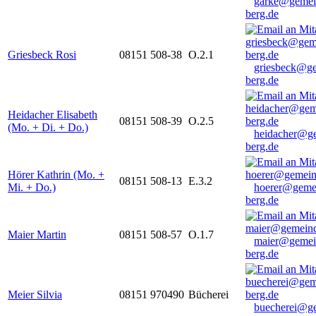
garke@gemei
berg.de
Griesbeck Rosi
08151 508-38
O.2.1
griesbeck@g
berg.de
Heidacher Elisabeth
08151 508-39
O.2.5
(Mo. + Di. + Do.)
heidacher@g
berg.de
Hörer Kathrin (Mo. +
08151 508-13
E.3.2
Mi. + Do.)
hoerer@geme
berg.de
Maier Martin
08151 508-57
O.1.7
maier@gemei
berg.de
Meier Silvia
08151 970490
Bücherei
buecherei@g