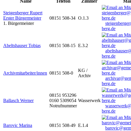
Name
Telefon
Zimmer
Mai
Steigenberger Rupert
Erster Bürgermeister
08151 508-34
O.1.3
1. Bürgermeister
steigenberge
berg.de
Abeltshauser Tobias
08151 508-15
E.3.2
abeltshauser
berg.de
KG /
Archivmitarbeiter/innen
08151 508-0
Archiv
archivar@gem
berg.de
08151 953296
Ballasch Werner
0160 5309054
Wasserwerk
Notrufnummer
wasserwerk@
berg.de
Barovic Marina
08151 508-49
E.1.4
barovic@gem