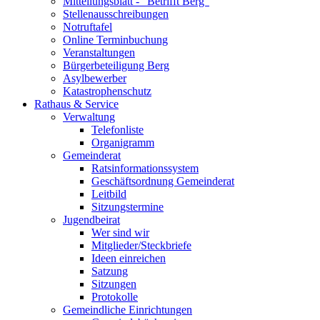
Mitteilungsblatt - "Betrifft Berg"
Stellenausschreibungen
Notruftafel
Online Terminbuchung
Veranstaltungen
Bürgerbeteiligung Berg
Asylbewerber
Katastrophenschutz
Rathaus & Service
Verwaltung
Telefonliste
Organigramm
Gemeinderat
Ratsinformationssystem
Geschäftsordnung Gemeinderat
Leitbild
Sitzungstermine
Jugendbeirat
Wer sind wir
Mitglieder/Steckbriefe
Ideen einreichen
Satzung
Sitzungen
Protokolle
Gemeindliche Einrichtungen