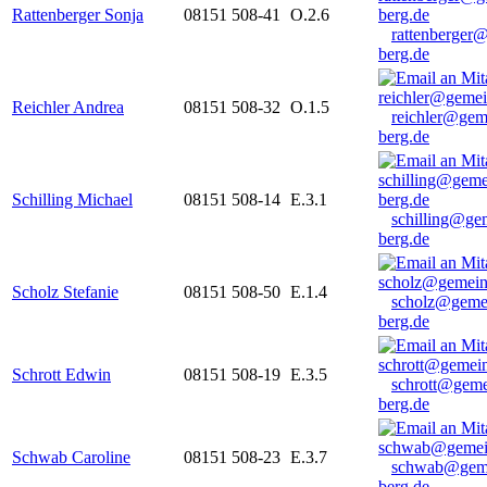
Rattenberger Sonja
08151 508-41
O.2.6
rattenberger
berg.de
Reichler Andrea
08151 508-32
O.1.5
reichler@gem
berg.de
Schilling Michael
08151 508-14
E.3.1
schilling@ge
berg.de
Scholz Stefanie
08151 508-50
E.1.4
scholz@geme
berg.de
Schrott Edwin
08151 508-19
E.3.5
schrott@geme
berg.de
Schwab Caroline
08151 508-23
E.3.7
schwab@gem
berg.de