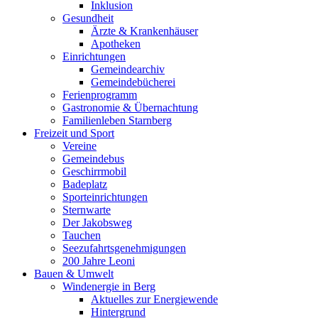
Inklusion
Gesundheit
Ärzte & Krankenhäuser
Apotheken
Einrichtungen
Gemeindearchiv
Gemeindebücherei
Ferienprogramm
Gastronomie & Übernachtung
Familienleben Starnberg
Freizeit und Sport
Vereine
Gemeindebus
Geschirrmobil
Badeplatz
Sporteinrichtungen
Sternwarte
Der Jakobsweg
Tauchen
Seezufahrtsgenehmigungen
200 Jahre Leoni
Bauen & Umwelt
Windenergie in Berg
Aktuelles zur Energiewende
Hintergrund