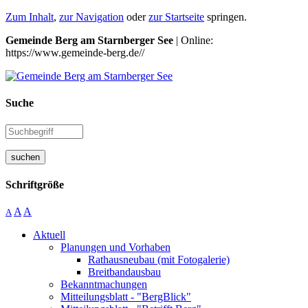
Zum Inhalt
,
zur Navigation
oder
zur Startseite
springen.
Gemeinde Berg am Starnberger See
| Online:
https://www.gemeinde-berg.de//
Suche
suchen
Schriftgröße
A
A
A
Aktuell
Planungen und Vorhaben
Rathausneubau (mit Fotogalerie)
Breitbandausbau
Bekanntmachungen
Mitteilungsblatt - "BergBlick"