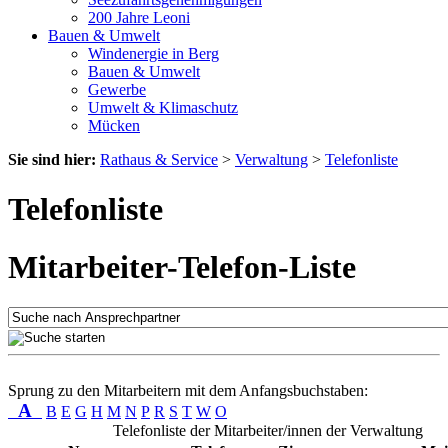
200 Jahre Leoni
Bauen & Umwelt
Windenergie in Berg
Bauen & Umwelt
Gewerbe
Umwelt & Klimaschutz
Mücken
Sie sind hier:
Rathaus & Service
>
Verwaltung
>
Telefonliste
Telefonliste
Mitarbeiter-Telefon-Liste
Sprung zu den Mitarbeitern mit dem Anfangsbuchstaben:
A
B
E
G
H
M
N
P
R
S
T
W
O
Telefonliste der Mitarbeiter/innen der Verwaltung