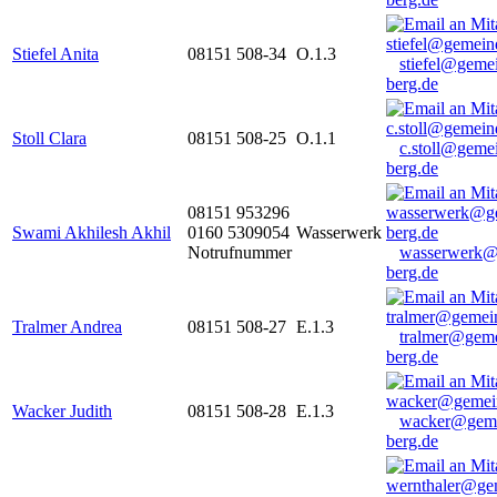
Stiefel Anita
08151 508-34
O.1.3
stiefel@geme
berg.de
Stoll Clara
08151 508-25
O.1.1
c.stoll@geme
berg.de
08151 953296
Swami Akhilesh Akhil
0160 5309054
Wasserwerk
Notrufnummer
wasserwerk@
berg.de
Tralmer Andrea
08151 508-27
E.1.3
tralmer@gem
berg.de
Wacker Judith
08151 508-28
E.1.3
wacker@geme
berg.de