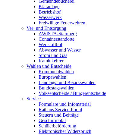
Gemeindebücherei
Kläranlage
Betriebshof
Wasserwerk
Freiwillige Feuerwehren
Ver- und Entsorgung
AWISTA-Starnberg
Containerstandorte
Wertstoffhof
Abwasser und Wasser
Strom und Gas
Kaminkehrer
Wahlen und Entscheide
Kommunalwahlen
Europawahlen
Landtags- und Bezirkswahlen
Bundestagswahlen
Volksentscheide / Bürgerentscheide
Service
Formulare und Infomaterial
Rathaus Service-Portal
Steuern und Beiträge
Geschirrmobil
Schülerbeförderung
Elektronischer Widerspruch