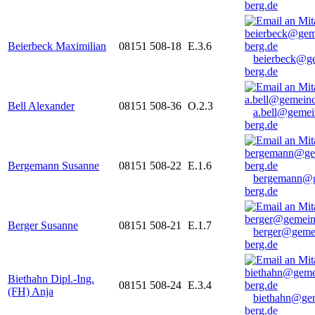
berg.de
Beierbeck Maximilian
08151 508-18
E.3.6
beierbeck@g
berg.de
Bell Alexander
08151 508-36
O.2.3
a.bell@gemei
berg.de
Bergemann Susanne
08151 508-22
E.1.6
bergemann@g
berg.de
Berger Susanne
08151 508-21
E.1.7
berger@geme
berg.de
Biethahn Dipl.-Ing.
08151 508-24
E.3.4
(FH) Anja
biethahn@ge
berg.de