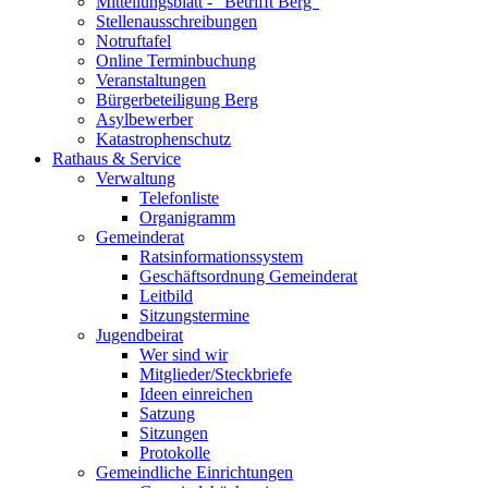
Mitteilungsblatt - "Betrifft Berg"
Stellenausschreibungen
Notruftafel
Online Terminbuchung
Veranstaltungen
Bürgerbeteiligung Berg
Asylbewerber
Katastrophenschutz
Rathaus & Service
Verwaltung
Telefonliste
Organigramm
Gemeinderat
Ratsinformationssystem
Geschäftsordnung Gemeinderat
Leitbild
Sitzungstermine
Jugendbeirat
Wer sind wir
Mitglieder/Steckbriefe
Ideen einreichen
Satzung
Sitzungen
Protokolle
Gemeindliche Einrichtungen