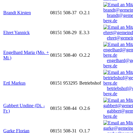
Brandt Kirsten
08151 508-37
O.2.1
brandt@geme
berg.de
Ehret Yannick
08151 508-29
E.3.3
ehret@gemein
Engelhard Maria (Mo. +
08151 508-40
O.2.2
Mi.)
engelhard@g
berg.de
Ertl Markus
08151 953295
Betriebshof
betriebshof@
berg.de
Gabbert Undine (Di. -
08151 508-44
O.2.6
Fr.)
gabbert@gem
berg.de
Garke Florian
08151 508-31
O.1.7