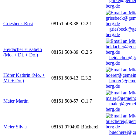
garke@gemei
berg.de
Griesbeck Rosi
08151 508-38
O.2.1
griesbeck@g
berg.de
Heidacher Elisabeth
08151 508-39
O.2.5
(Mo. + Di. + Do.)
heidacher@g
berg.de
Hörer Kathrin (Mo. +
08151 508-13
E.3.2
Mi. + Do.)
hoerer@geme
berg.de
Maier Martin
08151 508-57
O.1.7
maier@gemei
berg.de
Meier Silvia
08151 970490
Bücherei
buecherei@g