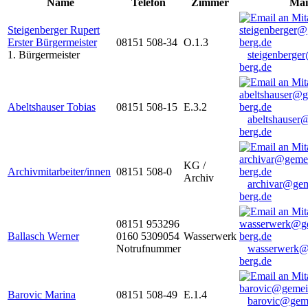
Name
Telefon
Zimmer
Mai
Steigenberger Rupert
Erster Bürgermeister
08151 508-34
O.1.3
1. Bürgermeister
steigenberge
berg.de
Abeltshauser Tobias
08151 508-15
E.3.2
abeltshauser
berg.de
KG /
Archivmitarbeiter/innen
08151 508-0
Archiv
archivar@gem
berg.de
08151 953296
Ballasch Werner
0160 5309054
Wasserwerk
Notrufnummer
wasserwerk@
berg.de
Barovic Marina
08151 508-49
E.1.4
barovic@gem