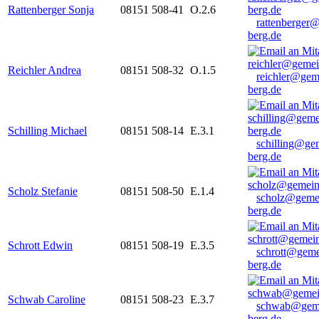
Rattenberger Sonja
08151 508-41
O.2.6
rattenberger
berg.de
Reichler Andrea
08151 508-32
O.1.5
reichler@gem
berg.de
Schilling Michael
08151 508-14
E.3.1
schilling@ge
berg.de
Scholz Stefanie
08151 508-50
E.1.4
scholz@geme
berg.de
Schrott Edwin
08151 508-19
E.3.5
schrott@geme
berg.de
Schwab Caroline
08151 508-23
E.3.7
schwab@gem
berg.de