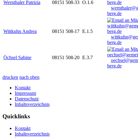
Wernthaler Patrizia
08151 508-33
O.1.6
wernthaler@
berg.de
Wittkuhn Andrea
08151 508-17
E.1.5
wittkuhn@ge
berg.de
Öchsel Sabine
08151 508-20
E.3.7
oechsel@gem
berg.de
drucken
nach oben
Kontakt
Impressum
Datenschutz
Inhaltsverzeichnis
Quicklinks
Kontakt
Inhaltsverzeichnis