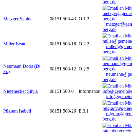
berg.de
Metzger Sabine
08151 508-43
O.1.3
metzger@gem
berg.de
Miller Beate
08151 508-16
O.2.2
miller@gemei
berg.de
Neumann Doris (Di. -
08151 508-12
O.2.5
Fr.)
neumann@ge
berg.de
Niefenecker Silvia
08151 508-0
Information
info@gemeind
Pilgram Isabell
08151 508-26
E.3.1
pilgram@gem
berg.de