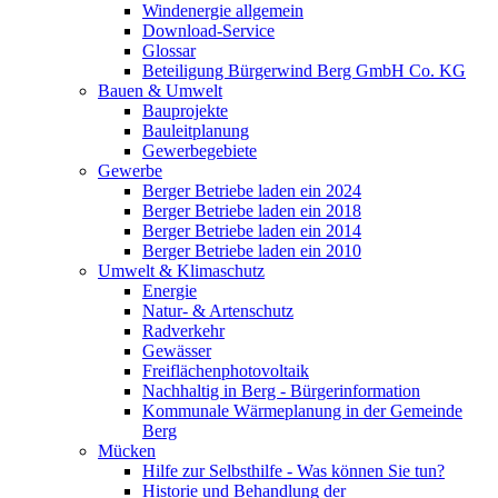
Windenergie allgemein
Download-Service
Glossar
Beteiligung Bürgerwind Berg GmbH Co. KG
Bauen & Umwelt
Bauprojekte
Bauleitplanung
Gewerbegebiete
Gewerbe
Berger Betriebe laden ein 2024
Berger Betriebe laden ein 2018
Berger Betriebe laden ein 2014
Berger Betriebe laden ein 2010
Umwelt & Klimaschutz
Energie
Natur- & Artenschutz
Radverkehr
Gewässer
Freiflächenphotovoltaik
Nachhaltig in Berg - Bürgerinformation
Kommunale Wärmeplanung in der Gemeinde
Berg
Mücken
Hilfe zur Selbsthilfe - Was können Sie tun?
Historie und Behandlung der