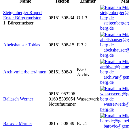
Name
Telefon
Zimmer
Mai
Steigenberger Rupert
Erster Bürgermeister
08151 508-34
O.1.3
1. Bürgermeister
steigenberge
berg.de
Abeltshauser Tobias
08151 508-15
E.3.2
abeltshauser
berg.de
KG /
Archivmitarbeiter/innen
08151 508-0
Archiv
archivar@gem
berg.de
08151 953296
Ballasch Werner
0160 5309054
Wasserwerk
Notrufnummer
wasserwerk@
berg.de
Barovic Marina
08151 508-49
E.1.4
barovic@gem