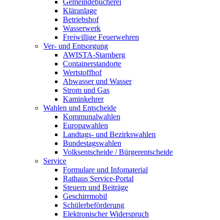
Gemeindebücherei
Kläranlage
Betriebshof
Wasserwerk
Freiwillige Feuerwehren
Ver- und Entsorgung
AWISTA-Starnberg
Containerstandorte
Wertstoffhof
Abwasser und Wasser
Strom und Gas
Kaminkehrer
Wahlen und Entscheide
Kommunalwahlen
Europawahlen
Landtags- und Bezirkswahlen
Bundestagswahlen
Volksentscheide / Bürgerentscheide
Service
Formulare und Infomaterial
Rathaus Service-Portal
Steuern und Beiträge
Geschirrmobil
Schülerbeförderung
Elektronischer Widerspruch