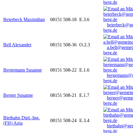
berg.de
Beierbeck Maximilian
08151 508-18
E.3.6
beierbeck@g
berg.de
Bell Alexander
08151 508-36
O.2.3
a.bell@gemei
berg.de
Bergemann Susanne
08151 508-22
E.1.6
bergemann@g
berg.de
Berger Susanne
08151 508-21
E.1.7
berger@geme
berg.de
Biethahn Dipl.-Ing.
08151 508-24
E.3.4
(FH) Anja
biethahn@ge
berg.de