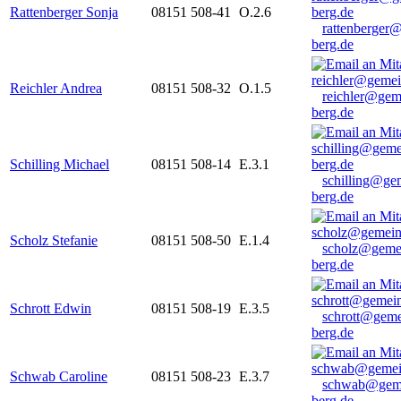
Rattenberger Sonja
08151 508-41
O.2.6
rattenberger
berg.de
Reichler Andrea
08151 508-32
O.1.5
reichler@gem
berg.de
Schilling Michael
08151 508-14
E.3.1
schilling@ge
berg.de
Scholz Stefanie
08151 508-50
E.1.4
scholz@geme
berg.de
Schrott Edwin
08151 508-19
E.3.5
schrott@geme
berg.de
Schwab Caroline
08151 508-23
E.3.7
schwab@gem
berg.de