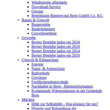
Windenergie allgemein
Download-Service
Glossar
Beteiligung Bürgerwind Berg GmbH Co. KG
Bauen & Umwelt
Bauprojekte
Bauleitplanung
Gewerbegebiete
Gewerbe
Berger Betriebe laden ein 2024
Berger Betriebe laden ein 2018
Berger Betriebe laden ein 2014
Berger Betriebe laden ein 2010
Umwelt & Klimaschutz
Energie
Natur- & Artenschutz
Radverkehr
Gewässer
Freiflächenphotovoltaik
Nachhaltig in Berg - Bürgerinformation
Kommunale Wärmeplanung in der Gemeinde
Berg
Mücken
Hilfe zur Selbsthilfe - Was können Sie tun?
Historie und Behandlung der