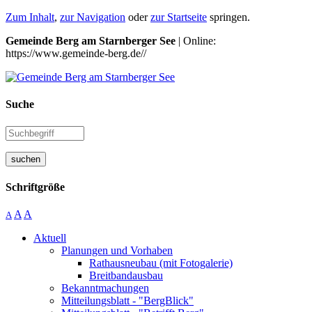
Zum Inhalt
,
zur Navigation
oder
zur Startseite
springen.
Gemeinde Berg am Starnberger See
| Online:
https://www.gemeinde-berg.de//
Suche
suchen
Schriftgröße
A
A
A
Aktuell
Planungen und Vorhaben
Rathausneubau (mit Fotogalerie)
Breitbandausbau
Bekanntmachungen
Mitteilungsblatt - "BergBlick"