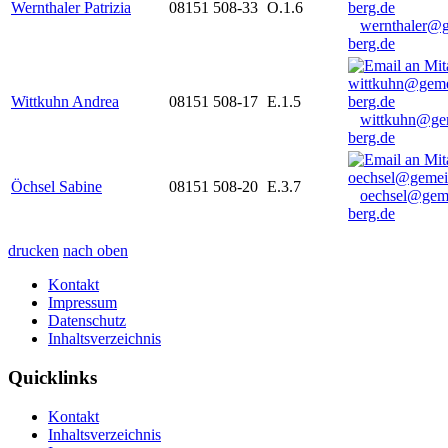
Wernthaler Patrizia
08151 508-33
O.1.6
wernthaler@
berg.de
Wittkuhn Andrea
08151 508-17
E.1.5
wittkuhn@ge
berg.de
Öchsel Sabine
08151 508-20
E.3.7
oechsel@gem
berg.de
drucken
nach oben
Kontakt
Impressum
Datenschutz
Inhaltsverzeichnis
Quicklinks
Kontakt
Inhaltsverzeichnis