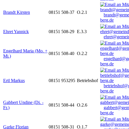
Brandt Kirsten
08151 508-37
O.2.1
brandt@geme
berg.de
Ehret Yannick
08151 508-29
E.3.3
ehret@gemein
Engelhard Maria (Mo. +
08151 508-40
O.2.2
Mi.)
engelhard@g
berg.de
Ertl Markus
08151 953295
Betriebshof
betriebshof@
berg.de
Gabbert Undine (Di. -
08151 508-44
O.2.6
Fr.)
gabbert@gem
berg.de
Garke Florian
08151 508-31
O.1.7