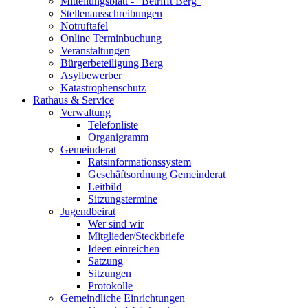
Mitteilungsblatt - "Betrifft Berg"
Stellenausschreibungen
Notruftafel
Online Terminbuchung
Veranstaltungen
Bürgerbeteiligung Berg
Asylbewerber
Katastrophenschutz
Rathaus & Service
Verwaltung
Telefonliste
Organigramm
Gemeinderat
Ratsinformationssystem
Geschäftsordnung Gemeinderat
Leitbild
Sitzungstermine
Jugendbeirat
Wer sind wir
Mitglieder/Steckbriefe
Ideen einreichen
Satzung
Sitzungen
Protokolle
Gemeindliche Einrichtungen