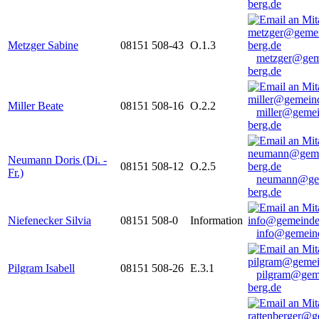
berg.de
Metzger Sabine
08151 508-43
O.1.3
metzger@gem
berg.de
Miller Beate
08151 508-16
O.2.2
miller@gemei
berg.de
Neumann Doris (Di. -
08151 508-12
O.2.5
Fr.)
neumann@ge
berg.de
Niefenecker Silvia
08151 508-0
Information
info@gemeind
Pilgram Isabell
08151 508-26
E.3.1
pilgram@gem
berg.de