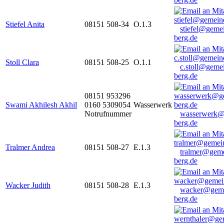
Stiefel Anita
08151 508-34
O.1.3
stiefel@geme
berg.de
Stoll Clara
08151 508-25
O.1.1
c.stoll@geme
berg.de
08151 953296
Swami Akhilesh Akhil
0160 5309054
Wasserwerk
Notrufnummer
wasserwerk@
berg.de
Tralmer Andrea
08151 508-27
E.1.3
tralmer@gem
berg.de
Wacker Judith
08151 508-28
E.1.3
wacker@geme
berg.de