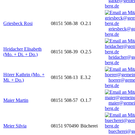
garke@gemei
berg.de
Griesbeck Rosi
08151 508-38
O.2.1
griesbeck@g
berg.de
Heidacher Elisabeth
08151 508-39
O.2.5
(Mo. + Di. + Do.)
heidacher@g
berg.de
Hörer Kathrin (Mo. +
08151 508-13
E.3.2
Mi. + Do.)
hoerer@geme
berg.de
Maier Martin
08151 508-57
O.1.7
maier@gemei
berg.de
Meier Silvia
08151 970490
Bücherei
buecherei@g