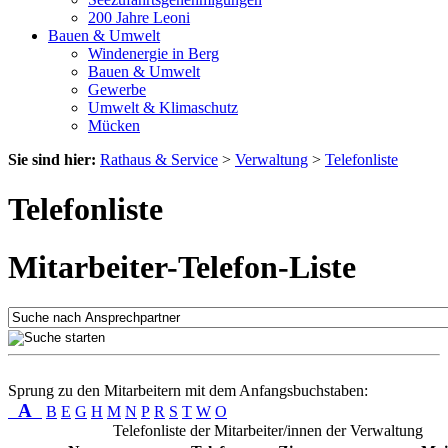
200 Jahre Leoni
Bauen & Umwelt
Windenergie in Berg
Bauen & Umwelt
Gewerbe
Umwelt & Klimaschutz
Mücken
Sie sind hier:
Rathaus & Service
>
Verwaltung
>
Telefonliste
Telefonliste
Mitarbeiter-Telefon-Liste
Sprung zu den Mitarbeitern mit dem Anfangsbuchstaben:
A
B
E
G
H
M
N
P
R
S
T
W
O
Telefonliste der Mitarbeiter/innen der Verwaltung