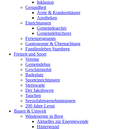
Inklusion
Gesundheit
Ärzte & Krankenhäuser
Apotheken
Einrichtungen
Gemeindearchiv
Gemeindebücherei
Ferienprogramm
Gastronomie & Übernachtung
Familienleben Starnberg
Freizeit und Sport
Vereine
Gemeindebus
Geschirrmobil
Badeplatz
Sporteinrichtungen
Sternwarte
Der Jakobsweg
Tauchen
Seezufahrtsgenehmigungen
200 Jahre Leoni
Bauen & Umwelt
Windenergie in Berg
Aktuelles zur Energiewende
Hintergrund