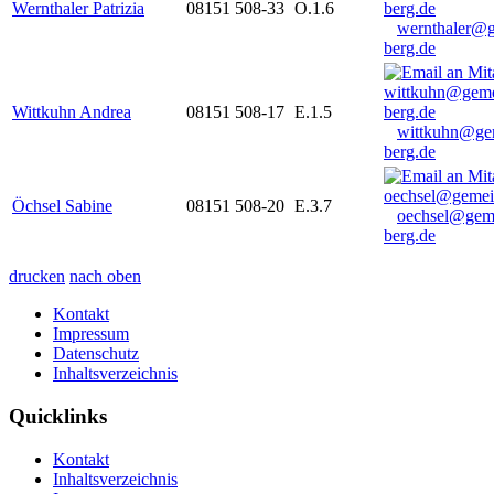
Wernthaler Patrizia
08151 508-33
O.1.6
wernthaler@
berg.de
Wittkuhn Andrea
08151 508-17
E.1.5
wittkuhn@ge
berg.de
Öchsel Sabine
08151 508-20
E.3.7
oechsel@gem
berg.de
drucken
nach oben
Kontakt
Impressum
Datenschutz
Inhaltsverzeichnis
Quicklinks
Kontakt
Inhaltsverzeichnis