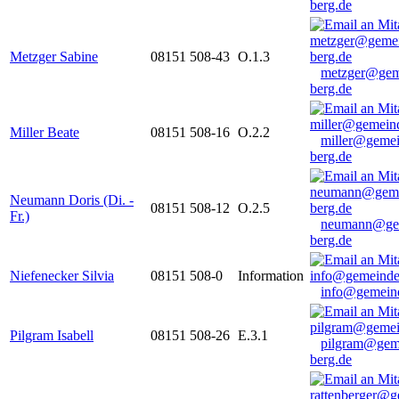
berg.de
Metzger Sabine
08151 508-43
O.1.3
metzger@gem
berg.de
Miller Beate
08151 508-16
O.2.2
miller@gemei
berg.de
Neumann Doris (Di. -
08151 508-12
O.2.5
Fr.)
neumann@ge
berg.de
Niefenecker Silvia
08151 508-0
Information
info@gemeind
Pilgram Isabell
08151 508-26
E.3.1
pilgram@gem
berg.de