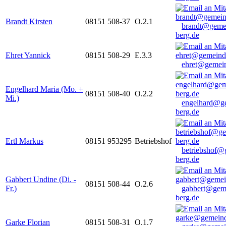
Brandt Kirsten
08151 508-37
O.2.1
brandt@geme
berg.de
Ehret Yannick
08151 508-29
E.3.3
ehret@gemein
Engelhard Maria (Mo. +
08151 508-40
O.2.2
Mi.)
engelhard@g
berg.de
Ertl Markus
08151 953295
Betriebshof
betriebshof@
berg.de
Gabbert Undine (Di. -
08151 508-44
O.2.6
Fr.)
gabbert@gem
berg.de
Garke Florian
08151 508-31
O.1.7