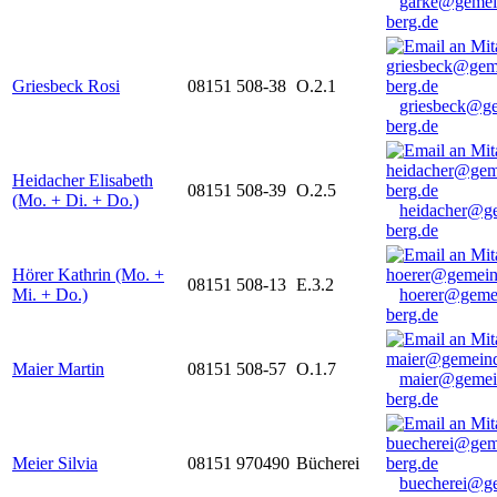
garke@gemei
berg.de
Griesbeck Rosi
08151 508-38
O.2.1
griesbeck@g
berg.de
Heidacher Elisabeth
08151 508-39
O.2.5
(Mo. + Di. + Do.)
heidacher@g
berg.de
Hörer Kathrin (Mo. +
08151 508-13
E.3.2
Mi. + Do.)
hoerer@geme
berg.de
Maier Martin
08151 508-57
O.1.7
maier@gemei
berg.de
Meier Silvia
08151 970490
Bücherei
buecherei@g