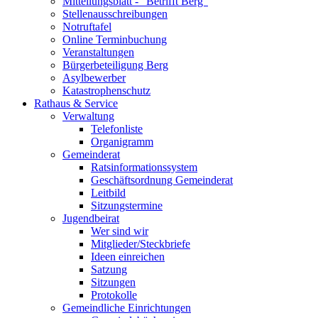
Mitteilungsblatt - "Betrifft Berg"
Stellenausschreibungen
Notruftafel
Online Terminbuchung
Veranstaltungen
Bürgerbeteiligung Berg
Asylbewerber
Katastrophenschutz
Rathaus & Service
Verwaltung
Telefonliste
Organigramm
Gemeinderat
Ratsinformationssystem
Geschäftsordnung Gemeinderat
Leitbild
Sitzungstermine
Jugendbeirat
Wer sind wir
Mitglieder/Steckbriefe
Ideen einreichen
Satzung
Sitzungen
Protokolle
Gemeindliche Einrichtungen