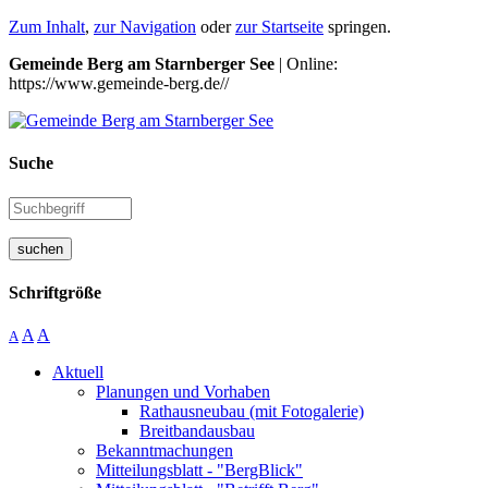
Zum Inhalt
,
zur Navigation
oder
zur Startseite
springen.
Gemeinde Berg am Starnberger See
| Online:
https://www.gemeinde-berg.de//
Suche
suchen
Schriftgröße
A
A
A
Aktuell
Planungen und Vorhaben
Rathausneubau (mit Fotogalerie)
Breitbandausbau
Bekanntmachungen
Mitteilungsblatt - "BergBlick"