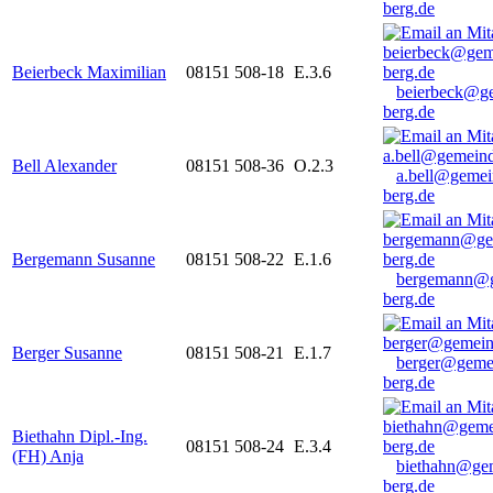
berg.de
Beierbeck Maximilian
08151 508-18
E.3.6
beierbeck@g
berg.de
Bell Alexander
08151 508-36
O.2.3
a.bell@gemei
berg.de
Bergemann Susanne
08151 508-22
E.1.6
bergemann@g
berg.de
Berger Susanne
08151 508-21
E.1.7
berger@geme
berg.de
Biethahn Dipl.-Ing.
08151 508-24
E.3.4
(FH) Anja
biethahn@ge
berg.de