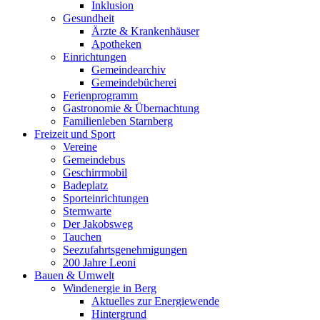
Inklusion
Gesundheit
Ärzte & Krankenhäuser
Apotheken
Einrichtungen
Gemeindearchiv
Gemeindebücherei
Ferienprogramm
Gastronomie & Übernachtung
Familienleben Starnberg
Freizeit und Sport
Vereine
Gemeindebus
Geschirrmobil
Badeplatz
Sporteinrichtungen
Sternwarte
Der Jakobsweg
Tauchen
Seezufahrtsgenehmigungen
200 Jahre Leoni
Bauen & Umwelt
Windenergie in Berg
Aktuelles zur Energiewende
Hintergrund