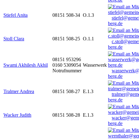
Stiefel Anita
08151 508-34
O.1.3
stiefel@geme
berg.de
Stoll Clara
08151 508-25
O.1.1
c.stoll@geme
berg.de
08151 953296
Swami Akhilesh Akhil
0160 5309054
Wasserwerk
Notrufnummer
wasserwerk@
berg.de
Tralmer Andrea
08151 508-27
E.1.3
tralmer@gem
berg.de
Wacker Judith
08151 508-28
E.1.3
wacker@geme
berg.de