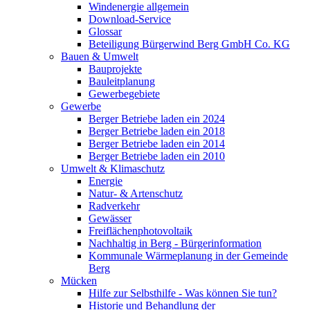
Windenergie allgemein
Download-Service
Glossar
Beteiligung Bürgerwind Berg GmbH Co. KG
Bauen & Umwelt
Bauprojekte
Bauleitplanung
Gewerbegebiete
Gewerbe
Berger Betriebe laden ein 2024
Berger Betriebe laden ein 2018
Berger Betriebe laden ein 2014
Berger Betriebe laden ein 2010
Umwelt & Klimaschutz
Energie
Natur- & Artenschutz
Radverkehr
Gewässer
Freiflächenphotovoltaik
Nachhaltig in Berg - Bürgerinformation
Kommunale Wärmeplanung in der Gemeinde
Berg
Mücken
Hilfe zur Selbsthilfe - Was können Sie tun?
Historie und Behandlung der