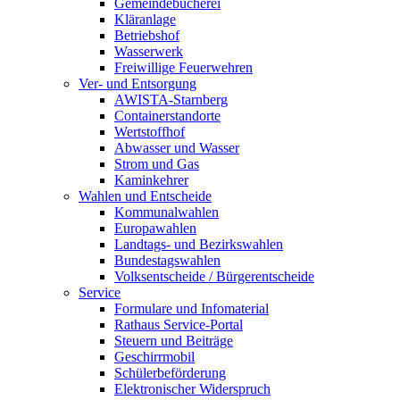
Gemeindebücherei
Kläranlage
Betriebshof
Wasserwerk
Freiwillige Feuerwehren
Ver- und Entsorgung
AWISTA-Starnberg
Containerstandorte
Wertstoffhof
Abwasser und Wasser
Strom und Gas
Kaminkehrer
Wahlen und Entscheide
Kommunalwahlen
Europawahlen
Landtags- und Bezirkswahlen
Bundestagswahlen
Volksentscheide / Bürgerentscheide
Service
Formulare und Infomaterial
Rathaus Service-Portal
Steuern und Beiträge
Geschirrmobil
Schülerbeförderung
Elektronischer Widerspruch