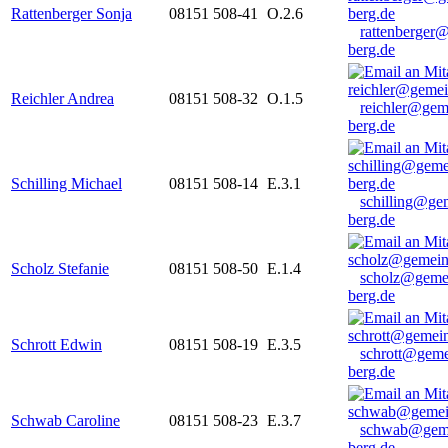
Rattenberger Sonja
08151 508-41
O.2.6
rattenberger
berg.de
Reichler Andrea
08151 508-32
O.1.5
reichler@gem
berg.de
Schilling Michael
08151 508-14
E.3.1
schilling@ge
berg.de
Scholz Stefanie
08151 508-50
E.1.4
scholz@geme
berg.de
Schrott Edwin
08151 508-19
E.3.5
schrott@geme
berg.de
Schwab Caroline
08151 508-23
E.3.7
schwab@gem
berg.de