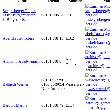
Name
Telefon
Zimmer
Mai
Steigenberger Rupert
Erster Bürgermeister
08151 508-34
O.1.3
1. Bürgermeister
steigenberge
berg.de
Abeltshauser Tobias
08151 508-15
E.3.2
abeltshauser
berg.de
KG /
Archivmitarbeiter/innen
08151 508-0
Archiv
archivar@gem
berg.de
08151 953296
Ballasch Werner
0160 5309054
Wasserwerk
Notrufnummer
wasserwerk@
berg.de
Barovic Marina
08151 508-49
E.1.4
barovic@gem