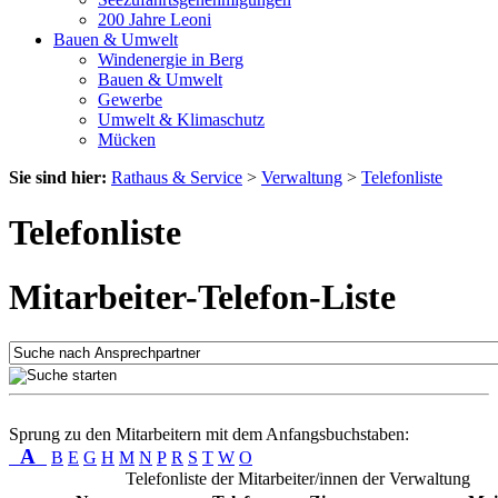
200 Jahre Leoni
Bauen & Umwelt
Windenergie in Berg
Bauen & Umwelt
Gewerbe
Umwelt & Klimaschutz
Mücken
Sie sind hier:
Rathaus & Service
>
Verwaltung
>
Telefonliste
Telefonliste
Mitarbeiter-Telefon-Liste
Sprung zu den Mitarbeitern mit dem Anfangsbuchstaben:
A
B
E
G
H
M
N
P
R
S
T
W
O
Telefonliste der Mitarbeiter/innen der Verwaltung