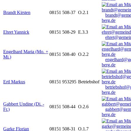
Brandt Kirsten
08151 508-37
O.2.1
brandt@geme
berg.de
Ehret Yannick
08151 508-29
E.3.3
ehret@gemein
Engelhard Maria (Mo. +
08151 508-40
O.2.2
Mi.)
engelhard@g
berg.de
Ertl Markus
08151 953295
Betriebshof
betriebshof@
berg.de
Gabbert Undine (Di. -
08151 508-44
O.2.6
Fr.)
gabbert@gem
berg.de
Garke Florian
08151 508-31
O.1.7