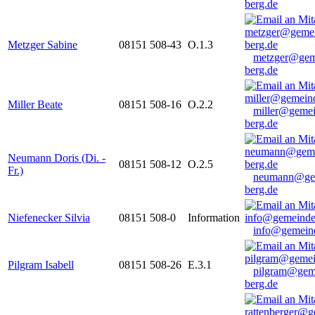
berg.de
Metzger Sabine
08151 508-43
O.1.3
metzger@gem
berg.de
Miller Beate
08151 508-16
O.2.2
miller@gemei
berg.de
Neumann Doris (Di. -
08151 508-12
O.2.5
Fr.)
neumann@ge
berg.de
Niefenecker Silvia
08151 508-0
Information
info@gemeind
Pilgram Isabell
08151 508-26
E.3.1
pilgram@gem
berg.de