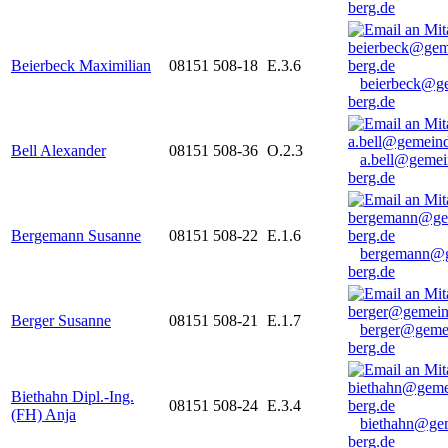
berg.de
Beierbeck Maximilian
08151 508-18
E.3.6
beierbeck@g
berg.de
Bell Alexander
08151 508-36
O.2.3
a.bell@gemei
berg.de
Bergemann Susanne
08151 508-22
E.1.6
bergemann@g
berg.de
Berger Susanne
08151 508-21
E.1.7
berger@geme
berg.de
Biethahn Dipl.-Ing.
08151 508-24
E.3.4
(FH) Anja
biethahn@ge
berg.de