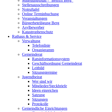
Mitteilungsblatt - "Betrifft Berg"
Stellenausschreibungen
Notruftafel
Online Terminbuchung
Veranstaltungen
Bürgerbeteiligung Berg
Asylbewerber
Katastrophenschutz
Rathaus & Service
Verwaltung
Telefonliste
Organigramm
Gemeinderat
Ratsinformationssystem
Geschäftsordnung Gemeinderat
Leitbild
Sitzungstermine
Jugendbeirat
Wer sind wir
Mitglieder/Steckbriefe
Ideen einreichen
Satzung
Sitzungen
Protokolle
Gemeindliche Einrichtungen