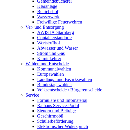
Gemeindebücherei
Kläranlage
Betriebshof
Wasserwerk
Freiwillige Feuerwehren
Ver- und Entsorgung
AWISTA-Starnberg
Containerstandorte
Wertstoffhof
Abwasser und Wasser
Strom und Gas
Kaminkehrer
Wahlen und Entscheide
Kommunalwahlen
Europawahlen
Landtags- und Bezirkswahlen
Bundestagswahlen
Volksentscheide / Bürgerentscheide
Service
Formulare und Infomaterial
Rathaus Service-Portal
Steuern und Beiträge
Geschirrmobil
Schülerbeförderung
Elektronischer Widerspruch