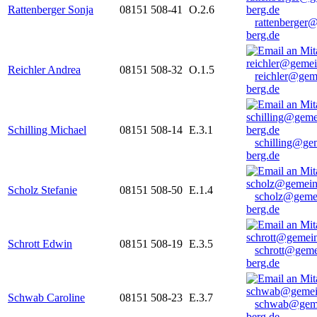
Rattenberger Sonja
08151 508-41
O.2.6
rattenberger
berg.de
Reichler Andrea
08151 508-32
O.1.5
reichler@gem
berg.de
Schilling Michael
08151 508-14
E.3.1
schilling@ge
berg.de
Scholz Stefanie
08151 508-50
E.1.4
scholz@geme
berg.de
Schrott Edwin
08151 508-19
E.3.5
schrott@geme
berg.de
Schwab Caroline
08151 508-23
E.3.7
schwab@gem
berg.de