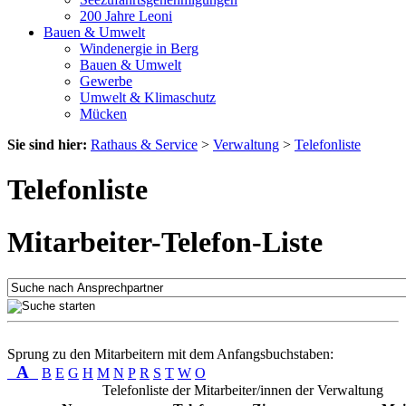
200 Jahre Leoni
Bauen & Umwelt
Windenergie in Berg
Bauen & Umwelt
Gewerbe
Umwelt & Klimaschutz
Mücken
Sie sind hier:
Rathaus & Service
>
Verwaltung
>
Telefonliste
Telefonliste
Mitarbeiter-Telefon-Liste
Sprung zu den Mitarbeitern mit dem Anfangsbuchstaben:
A
B
E
G
H
M
N
P
R
S
T
W
O
Telefonliste der Mitarbeiter/innen der Verwaltung