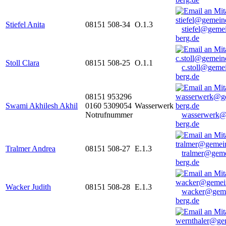
Stiefel Anita
08151 508-34
O.1.3
stiefel@geme
berg.de
Stoll Clara
08151 508-25
O.1.1
c.stoll@geme
berg.de
08151 953296
Swami Akhilesh Akhil
0160 5309054
Wasserwerk
Notrufnummer
wasserwerk@
berg.de
Tralmer Andrea
08151 508-27
E.1.3
tralmer@gem
berg.de
Wacker Judith
08151 508-28
E.1.3
wacker@geme
berg.de