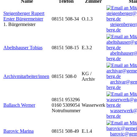
Name
Telefon
Zimmer
Mai
Steigenberger Rupert
Erster Bürgermeister
08151 508-34
O.1.3
1. Bürgermeister
steigenberge
berg.de
Abeltshauser Tobias
08151 508-15
E.3.2
abeltshauser
berg.de
KG /
Archivmitarbeiter/innen
08151 508-0
Archiv
archivar@gem
berg.de
08151 953296
Ballasch Werner
0160 5309054
Wasserwerk
Notrufnummer
wasserwerk@
berg.de
Barovic Marina
08151 508-49
E.1.4
barovic@gem