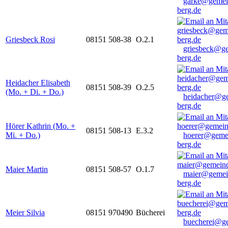
garke@gemei
berg.de
Griesbeck Rosi
08151 508-38
O.2.1
griesbeck@g
berg.de
Heidacher Elisabeth
08151 508-39
O.2.5
(Mo. + Di. + Do.)
heidacher@g
berg.de
Hörer Kathrin (Mo. +
08151 508-13
E.3.2
Mi. + Do.)
hoerer@geme
berg.de
Maier Martin
08151 508-57
O.1.7
maier@gemei
berg.de
Meier Silvia
08151 970490
Bücherei
buecherei@g