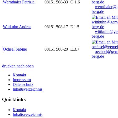
Wernthaler Patrizia
08151 508-33
O.1.6
wernthaler@
berg.de
Wittkuhn Andrea
08151 508-17
E.1.5
wittkuhn@ge
berg.de
Öchsel Sabine
08151 508-20
E.3.7
oechsel@gem
berg.de
drucken
nach oben
Kontakt
Impressum
Datenschutz
Inhaltsverzeichnis
Quicklinks
Kontakt
Inhaltsverzeichnis