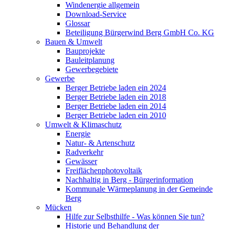
Windenergie allgemein
Download-Service
Glossar
Beteiligung Bürgerwind Berg GmbH Co. KG
Bauen & Umwelt
Bauprojekte
Bauleitplanung
Gewerbegebiete
Gewerbe
Berger Betriebe laden ein 2024
Berger Betriebe laden ein 2018
Berger Betriebe laden ein 2014
Berger Betriebe laden ein 2010
Umwelt & Klimaschutz
Energie
Natur- & Artenschutz
Radverkehr
Gewässer
Freiflächenphotovoltaik
Nachhaltig in Berg - Bürgerinformation
Kommunale Wärmeplanung in der Gemeinde
Berg
Mücken
Hilfe zur Selbsthilfe - Was können Sie tun?
Historie und Behandlung der