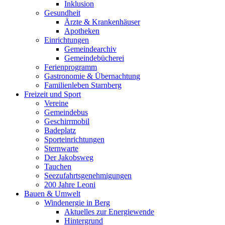
Inklusion
Gesundheit
Ärzte & Krankenhäuser
Apotheken
Einrichtungen
Gemeindearchiv
Gemeindebücherei
Ferienprogramm
Gastronomie & Übernachtung
Familienleben Starnberg
Freizeit und Sport
Vereine
Gemeindebus
Geschirrmobil
Badeplatz
Sporteinrichtungen
Sternwarte
Der Jakobsweg
Tauchen
Seezufahrtsgenehmigungen
200 Jahre Leoni
Bauen & Umwelt
Windenergie in Berg
Aktuelles zur Energiewende
Hintergrund