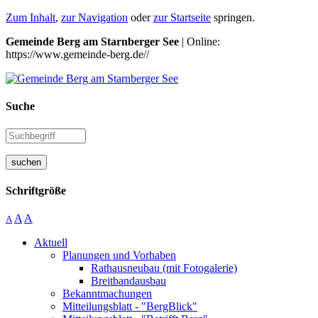
Zum Inhalt
,
zur Navigation
oder
zur Startseite
springen.
Gemeinde Berg am Starnberger See
| Online:
https://www.gemeinde-berg.de//
Suche
suchen
Schriftgröße
A
A
A
Aktuell
Planungen und Vorhaben
Rathausneubau (mit Fotogalerie)
Breitbandausbau
Bekanntmachungen
Mitteilungsblatt - "BergBlick"