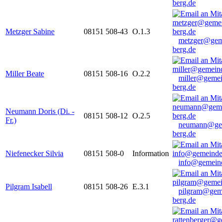
berg.de
Metzger Sabine
08151 508-43
O.1.3
metzger@gem
berg.de
Miller Beate
08151 508-16
O.2.2
miller@gemei
berg.de
Neumann Doris (Di. -
08151 508-12
O.2.5
Fr.)
neumann@ge
berg.de
Niefenecker Silvia
08151 508-0
Information
info@gemeind
Pilgram Isabell
08151 508-26
E.3.1
pilgram@gem
berg.de