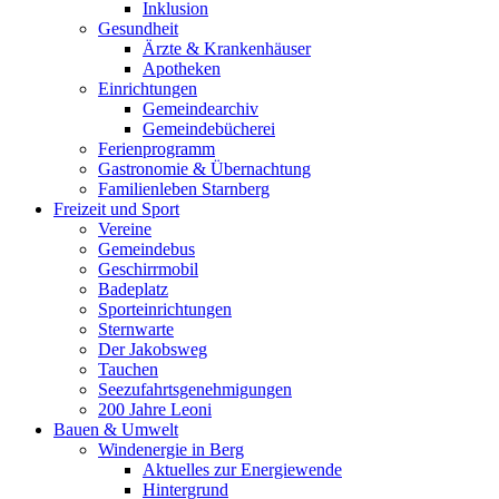
Inklusion
Gesundheit
Ärzte & Krankenhäuser
Apotheken
Einrichtungen
Gemeindearchiv
Gemeindebücherei
Ferienprogramm
Gastronomie & Übernachtung
Familienleben Starnberg
Freizeit und Sport
Vereine
Gemeindebus
Geschirrmobil
Badeplatz
Sporteinrichtungen
Sternwarte
Der Jakobsweg
Tauchen
Seezufahrtsgenehmigungen
200 Jahre Leoni
Bauen & Umwelt
Windenergie in Berg
Aktuelles zur Energiewende
Hintergrund