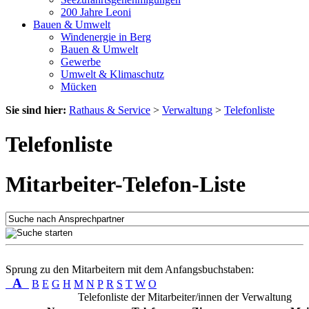
200 Jahre Leoni
Bauen & Umwelt
Windenergie in Berg
Bauen & Umwelt
Gewerbe
Umwelt & Klimaschutz
Mücken
Sie sind hier:
Rathaus & Service
>
Verwaltung
>
Telefonliste
Telefonliste
Mitarbeiter-Telefon-Liste
Sprung zu den Mitarbeitern mit dem Anfangsbuchstaben:
A
B
E
G
H
M
N
P
R
S
T
W
O
Telefonliste der Mitarbeiter/innen der Verwaltung