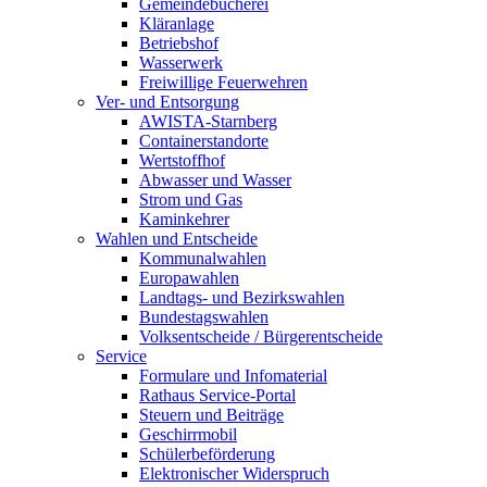
Gemeindebücherei
Kläranlage
Betriebshof
Wasserwerk
Freiwillige Feuerwehren
Ver- und Entsorgung
AWISTA-Starnberg
Containerstandorte
Wertstoffhof
Abwasser und Wasser
Strom und Gas
Kaminkehrer
Wahlen und Entscheide
Kommunalwahlen
Europawahlen
Landtags- und Bezirkswahlen
Bundestagswahlen
Volksentscheide / Bürgerentscheide
Service
Formulare und Infomaterial
Rathaus Service-Portal
Steuern und Beiträge
Geschirrmobil
Schülerbeförderung
Elektronischer Widerspruch