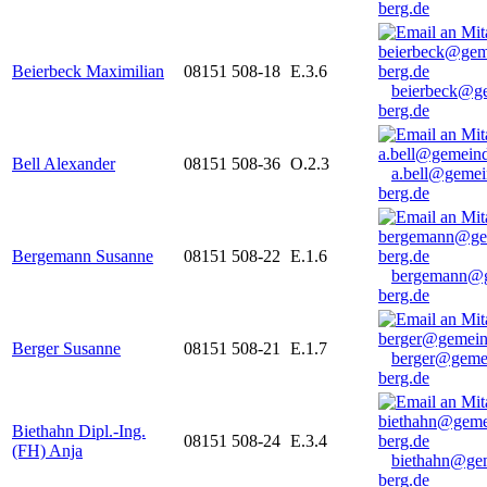
berg.de
Beierbeck Maximilian
08151 508-18
E.3.6
beierbeck@g
berg.de
Bell Alexander
08151 508-36
O.2.3
a.bell@gemei
berg.de
Bergemann Susanne
08151 508-22
E.1.6
bergemann@g
berg.de
Berger Susanne
08151 508-21
E.1.7
berger@geme
berg.de
Biethahn Dipl.-Ing.
08151 508-24
E.3.4
(FH) Anja
biethahn@ge
berg.de