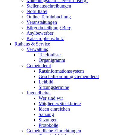
Mitteilungsblatt - "Betrifft Berg"
Stellenausschreibungen
Notruftafel
Online Terminbuchung
Veranstaltungen
Bürgerbeteiligung Berg
Asylbewerber
Katastrophenschutz
Rathaus & Service
Verwaltung
Telefonliste
Organigramm
Gemeinderat
Ratsinformationssystem
Geschäftsordnung Gemeinderat
Leitbild
Sitzungstermine
Jugendbeirat
Wer sind wir
Mitglieder/Steckbriefe
Ideen einreichen
Satzung
Sitzungen
Protokolle
Gemeindliche Einrichtungen