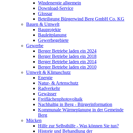
Windenergie allgemein
Download-Service
Glossar
Beteiligung Bürgerwind Berg GmbH Co. KG
Bauen & Umwelt
Bauprojekte
Bauleitplanung
Gewerbegebiete
Gewerbe
Berger Betriebe laden ein 2024
Berger Betriebe laden ein 2018
Berger Betriebe laden ein 2014
Berger Betriebe laden ein 2010
Umwelt & Klimaschutz
Energie
Natur- & Artenschutz
Radverkehr
Gewässer
Freiflächenphotovoltaik
Nachhaltig in Berg - Bürgerinformation
Kommunale Wärmeplanung in der Gemeinde
Berg
Mücken
Hilfe zur Selbsthilfe - Was können Sie tun?
Historie und Behandlung der