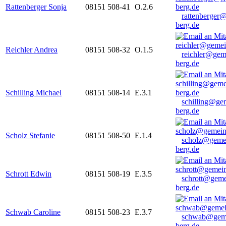
Rattenberger Sonja
08151 508-41
O.2.6
rattenberger
berg.de
Reichler Andrea
08151 508-32
O.1.5
reichler@gem
berg.de
Schilling Michael
08151 508-14
E.3.1
schilling@ge
berg.de
Scholz Stefanie
08151 508-50
E.1.4
scholz@geme
berg.de
Schrott Edwin
08151 508-19
E.3.5
schrott@geme
berg.de
Schwab Caroline
08151 508-23
E.3.7
schwab@gem
berg.de