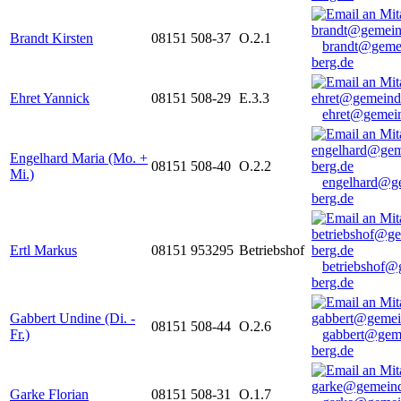
Brandt Kirsten
08151 508-37
O.2.1
brandt@geme
berg.de
Ehret Yannick
08151 508-29
E.3.3
ehret@gemein
Engelhard Maria (Mo. +
08151 508-40
O.2.2
Mi.)
engelhard@g
berg.de
Ertl Markus
08151 953295
Betriebshof
betriebshof@
berg.de
Gabbert Undine (Di. -
08151 508-44
O.2.6
Fr.)
gabbert@gem
berg.de
Garke Florian
08151 508-31
O.1.7