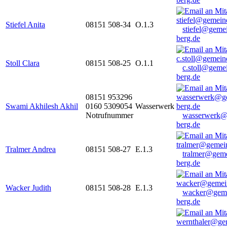
Stiefel Anita
08151 508-34
O.1.3
stiefel@geme
berg.de
Stoll Clara
08151 508-25
O.1.1
c.stoll@geme
berg.de
08151 953296
Swami Akhilesh Akhil
0160 5309054
Wasserwerk
Notrufnummer
wasserwerk@
berg.de
Tralmer Andrea
08151 508-27
E.1.3
tralmer@gem
berg.de
Wacker Judith
08151 508-28
E.1.3
wacker@geme
berg.de