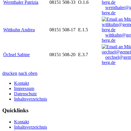
Wernthaler Patrizia
08151 508-33
O.1.6
wernthaler@
berg.de
Wittkuhn Andrea
08151 508-17
E.1.5
wittkuhn@ge
berg.de
Öchsel Sabine
08151 508-20
E.3.7
oechsel@gem
berg.de
drucken
nach oben
Kontakt
Impressum
Datenschutz
Inhaltsverzeichnis
Quicklinks
Kontakt
Inhaltsverzeichnis