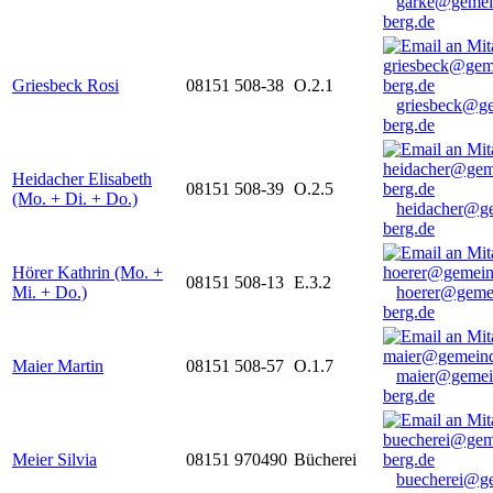
garke@gemei
berg.de
Griesbeck Rosi
08151 508-38
O.2.1
griesbeck@g
berg.de
Heidacher Elisabeth
08151 508-39
O.2.5
(Mo. + Di. + Do.)
heidacher@g
berg.de
Hörer Kathrin (Mo. +
08151 508-13
E.3.2
Mi. + Do.)
hoerer@geme
berg.de
Maier Martin
08151 508-57
O.1.7
maier@gemei
berg.de
Meier Silvia
08151 970490
Bücherei
buecherei@g