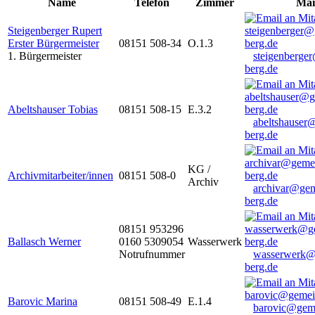
Name
Telefon
Zimmer
Mai
Steigenberger Rupert
Erster Bürgermeister
08151 508-34
O.1.3
1. Bürgermeister
steigenberge
berg.de
Abeltshauser Tobias
08151 508-15
E.3.2
abeltshauser
berg.de
KG /
Archivmitarbeiter/innen
08151 508-0
Archiv
archivar@gem
berg.de
08151 953296
Ballasch Werner
0160 5309054
Wasserwerk
Notrufnummer
wasserwerk@
berg.de
Barovic Marina
08151 508-49
E.1.4
barovic@gem