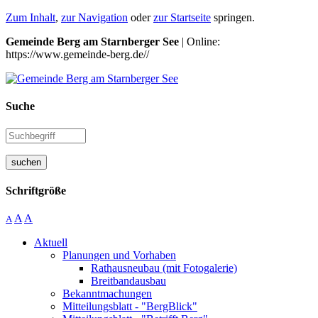
Zum Inhalt
,
zur Navigation
oder
zur Startseite
springen.
Gemeinde Berg am Starnberger See
| Online:
https://www.gemeinde-berg.de//
Suche
suchen
Schriftgröße
A
A
A
Aktuell
Planungen und Vorhaben
Rathausneubau (mit Fotogalerie)
Breitbandausbau
Bekanntmachungen
Mitteilungsblatt - "BergBlick"