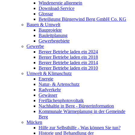
Windenergie allgemein
Download-Service
Glossar
Beteiligung Bürgerwind Berg GmbH Co. KG
Bauen & Umwelt
Bauprojekte
Bauleitplanung
Gewerbegebiete
Gewerbe
Berger Betriebe laden ein 2024
Berger Betriebe laden ein 2018
Berger Betriebe laden ein 2014
Berger Betriebe laden ein 2010
Umwelt & Klimaschutz
Energie
Natur- & Artenschutz
Radverkehr
Gewässer
Freiflächenphotovoltaik
Nachhaltig in Berg - Bürgerinformation
Kommunale Wärmeplanung in der Gemeinde
Berg
Mücken
Hilfe zur Selbsthilfe - Was können Sie tun?
Historie und Behandlung der