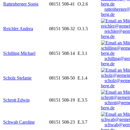
Rattenberger Sonja
08151 508-41
O.2.6
rattenberger
berg.de
Reichler Andrea
08151 508-32
O.1.5
reichler@gem
berg.de
Schilling Michael
08151 508-14
E.3.1
schilling@ge
berg.de
Scholz Stefanie
08151 508-50
E.1.4
scholz@geme
berg.de
Schrott Edwin
08151 508-19
E.3.5
schrott@geme
berg.de
Schwab Caroline
08151 508-23
E.3.7
schwab@gem
berg.de