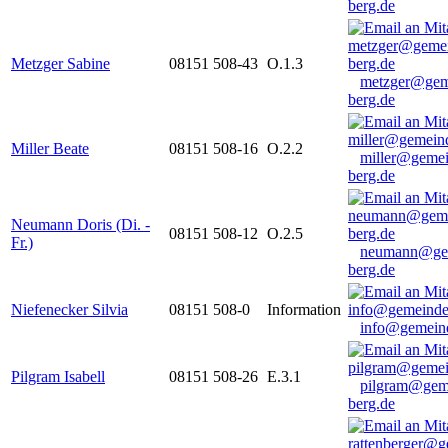
berg.de
Metzger Sabine
08151 508-43
O.1.3
metzger@gem
berg.de
Miller Beate
08151 508-16
O.2.2
miller@gemei
berg.de
Neumann Doris (Di. -
08151 508-12
O.2.5
Fr.)
neumann@ge
berg.de
Niefenecker Silvia
08151 508-0
Information
info@gemeind
Pilgram Isabell
08151 508-26
E.3.1
pilgram@gem
berg.de