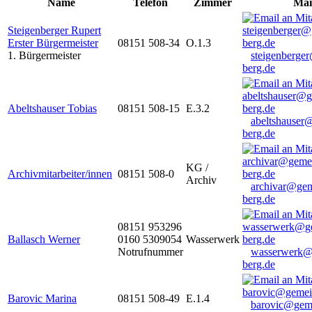
Name
Telefon
Zimmer
Mai
Steigenberger Rupert
Erster Bürgermeister
08151 508-34
O.1.3
1. Bürgermeister
steigenberge
berg.de
Abeltshauser Tobias
08151 508-15
E.3.2
abeltshauser
berg.de
KG /
Archivmitarbeiter/innen
08151 508-0
Archiv
archivar@gem
berg.de
08151 953296
Ballasch Werner
0160 5309054
Wasserwerk
Notrufnummer
wasserwerk@
berg.de
Barovic Marina
08151 508-49
E.1.4
barovic@gem