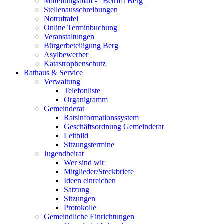
Mitteilungsblatt - "Betrifft Berg"
Stellenausschreibungen
Notruftafel
Online Terminbuchung
Veranstaltungen
Bürgerbeteiligung Berg
Asylbewerber
Katastrophenschutz
Rathaus & Service
Verwaltung
Telefonliste
Organigramm
Gemeinderat
Ratsinformationssystem
Geschäftsordnung Gemeinderat
Leitbild
Sitzungstermine
Jugendbeirat
Wer sind wir
Mitglieder/Steckbriefe
Ideen einreichen
Satzung
Sitzungen
Protokolle
Gemeindliche Einrichtungen