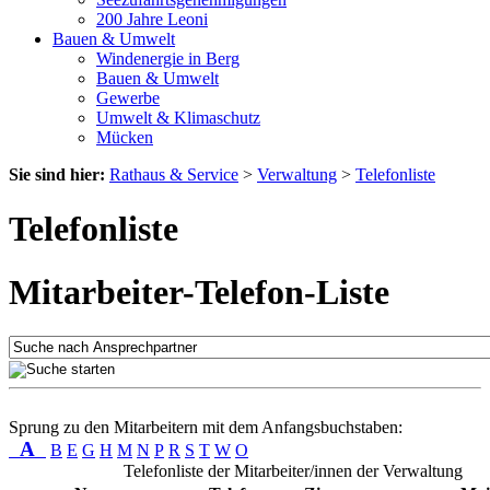
200 Jahre Leoni
Bauen & Umwelt
Windenergie in Berg
Bauen & Umwelt
Gewerbe
Umwelt & Klimaschutz
Mücken
Sie sind hier:
Rathaus & Service
>
Verwaltung
>
Telefonliste
Telefonliste
Mitarbeiter-Telefon-Liste
Sprung zu den Mitarbeitern mit dem Anfangsbuchstaben:
A
B
E
G
H
M
N
P
R
S
T
W
O
Telefonliste der Mitarbeiter/innen der Verwaltung