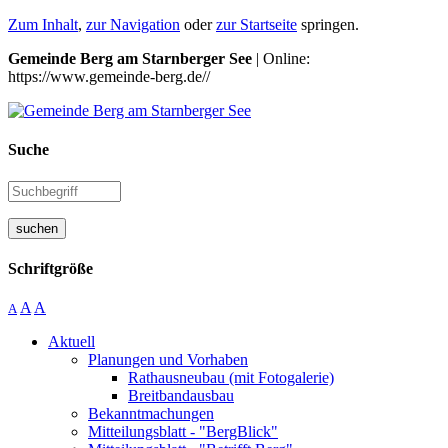
Zum Inhalt
,
zur Navigation
oder
zur Startseite
springen.
Gemeinde Berg am Starnberger See
| Online:
https://www.gemeinde-berg.de//
Suche
suchen
Schriftgröße
A
A
A
Aktuell
Planungen und Vorhaben
Rathausneubau (mit Fotogalerie)
Breitbandausbau
Bekanntmachungen
Mitteilungsblatt - "BergBlick"