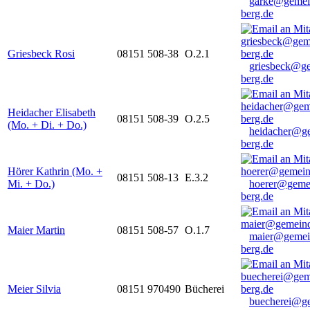
garke@gemei
berg.de
Griesbeck Rosi
08151 508-38
O.2.1
griesbeck@g
berg.de
Heidacher Elisabeth
08151 508-39
O.2.5
(Mo. + Di. + Do.)
heidacher@g
berg.de
Hörer Kathrin (Mo. +
08151 508-13
E.3.2
Mi. + Do.)
hoerer@geme
berg.de
Maier Martin
08151 508-57
O.1.7
maier@gemei
berg.de
Meier Silvia
08151 970490
Bücherei
buecherei@g