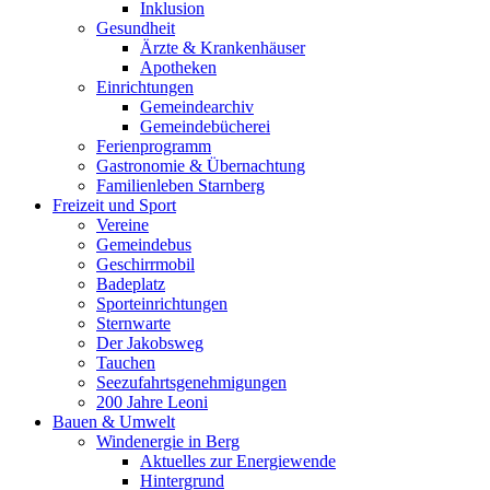
Inklusion
Gesundheit
Ärzte & Krankenhäuser
Apotheken
Einrichtungen
Gemeindearchiv
Gemeindebücherei
Ferienprogramm
Gastronomie & Übernachtung
Familienleben Starnberg
Freizeit und Sport
Vereine
Gemeindebus
Geschirrmobil
Badeplatz
Sporteinrichtungen
Sternwarte
Der Jakobsweg
Tauchen
Seezufahrtsgenehmigungen
200 Jahre Leoni
Bauen & Umwelt
Windenergie in Berg
Aktuelles zur Energiewende
Hintergrund