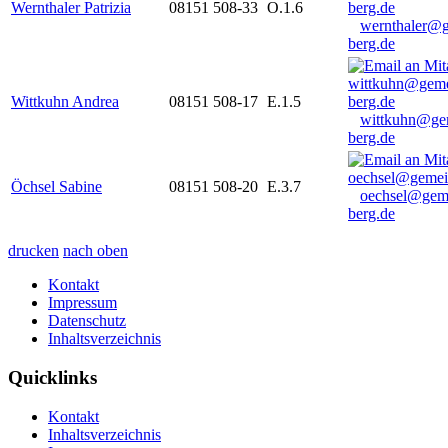
Wernthaler Patrizia
08151 508-33
O.1.6
wernthaler@
berg.de
Wittkuhn Andrea
08151 508-17
E.1.5
wittkuhn@ge
berg.de
Öchsel Sabine
08151 508-20
E.3.7
oechsel@gem
berg.de
drucken
nach oben
Kontakt
Impressum
Datenschutz
Inhaltsverzeichnis
Quicklinks
Kontakt
Inhaltsverzeichnis