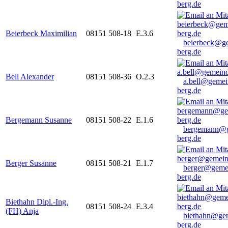
berg.de
Beierbeck Maximilian
08151 508-18
E.3.6
beierbeck@g
berg.de
Bell Alexander
08151 508-36
O.2.3
a.bell@gemei
berg.de
Bergemann Susanne
08151 508-22
E.1.6
bergemann@g
berg.de
Berger Susanne
08151 508-21
E.1.7
berger@geme
berg.de
Biethahn Dipl.-Ing.
08151 508-24
E.3.4
(FH) Anja
biethahn@ge
berg.de