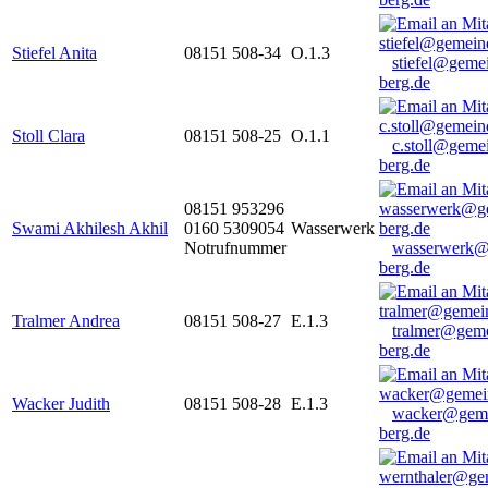
Stiefel Anita
08151 508-34
O.1.3
stiefel@geme
berg.de
Stoll Clara
08151 508-25
O.1.1
c.stoll@geme
berg.de
08151 953296
Swami Akhilesh Akhil
0160 5309054
Wasserwerk
Notrufnummer
wasserwerk@
berg.de
Tralmer Andrea
08151 508-27
E.1.3
tralmer@gem
berg.de
Wacker Judith
08151 508-28
E.1.3
wacker@geme
berg.de