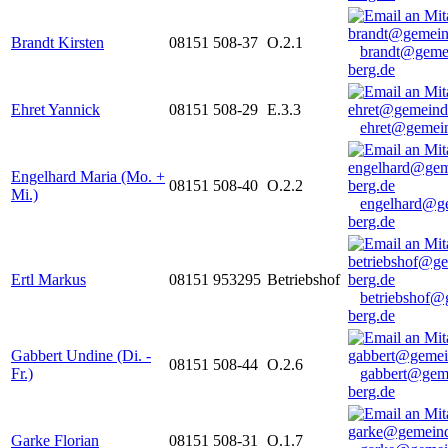
Brandt Kirsten
08151 508-37
O.2.1
brandt@geme
berg.de
Ehret Yannick
08151 508-29
E.3.3
ehret@gemein
Engelhard Maria (Mo. +
08151 508-40
O.2.2
Mi.)
engelhard@g
berg.de
Ertl Markus
08151 953295
Betriebshof
betriebshof@
berg.de
Gabbert Undine (Di. -
08151 508-44
O.2.6
Fr.)
gabbert@gem
berg.de
Garke Florian
08151 508-31
O.1.7