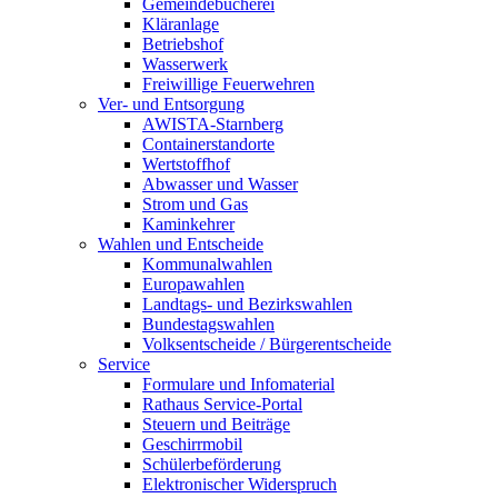
Gemeindebücherei
Kläranlage
Betriebshof
Wasserwerk
Freiwillige Feuerwehren
Ver- und Entsorgung
AWISTA-Starnberg
Containerstandorte
Wertstoffhof
Abwasser und Wasser
Strom und Gas
Kaminkehrer
Wahlen und Entscheide
Kommunalwahlen
Europawahlen
Landtags- und Bezirkswahlen
Bundestagswahlen
Volksentscheide / Bürgerentscheide
Service
Formulare und Infomaterial
Rathaus Service-Portal
Steuern und Beiträge
Geschirrmobil
Schülerbeförderung
Elektronischer Widerspruch