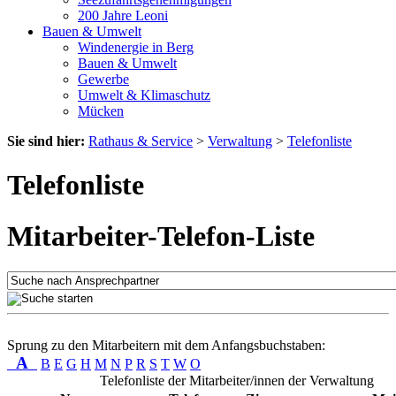
200 Jahre Leoni
Bauen & Umwelt
Windenergie in Berg
Bauen & Umwelt
Gewerbe
Umwelt & Klimaschutz
Mücken
Sie sind hier:
Rathaus & Service
>
Verwaltung
>
Telefonliste
Telefonliste
Mitarbeiter-Telefon-Liste
Sprung zu den Mitarbeitern mit dem Anfangsbuchstaben:
A
B
E
G
H
M
N
P
R
S
T
W
O
Telefonliste der Mitarbeiter/innen der Verwaltung