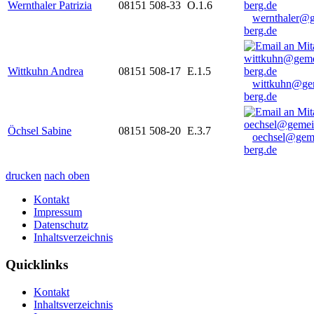
Wernthaler Patrizia
08151 508-33
O.1.6
wernthaler@
berg.de
Wittkuhn Andrea
08151 508-17
E.1.5
wittkuhn@ge
berg.de
Öchsel Sabine
08151 508-20
E.3.7
oechsel@gem
berg.de
drucken
nach oben
Kontakt
Impressum
Datenschutz
Inhaltsverzeichnis
Quicklinks
Kontakt
Inhaltsverzeichnis