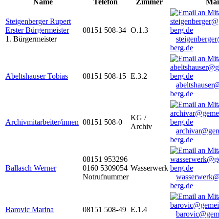
Name
Telefon
Zimmer
Mai
Steigenberger Rupert
Erster Bürgermeister
08151 508-34
O.1.3
1. Bürgermeister
steigenberge
berg.de
Abeltshauser Tobias
08151 508-15
E.3.2
abeltshauser
berg.de
KG /
Archivmitarbeiter/innen
08151 508-0
Archiv
archivar@gem
berg.de
08151 953296
Ballasch Werner
0160 5309054
Wasserwerk
Notrufnummer
wasserwerk@
berg.de
Barovic Marina
08151 508-49
E.1.4
barovic@gem