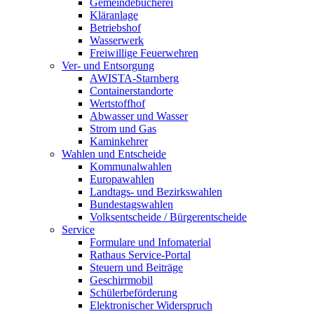
Gemeindebücherei
Kläranlage
Betriebshof
Wasserwerk
Freiwillige Feuerwehren
Ver- und Entsorgung
AWISTA-Starnberg
Containerstandorte
Wertstoffhof
Abwasser und Wasser
Strom und Gas
Kaminkehrer
Wahlen und Entscheide
Kommunalwahlen
Europawahlen
Landtags- und Bezirkswahlen
Bundestagswahlen
Volksentscheide / Bürgerentscheide
Service
Formulare und Infomaterial
Rathaus Service-Portal
Steuern und Beiträge
Geschirrmobil
Schülerbeförderung
Elektronischer Widerspruch