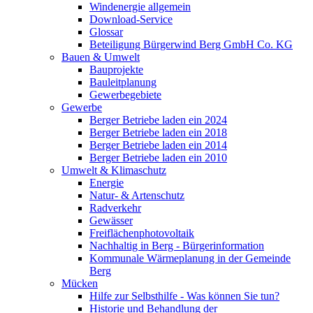
Windenergie allgemein
Download-Service
Glossar
Beteiligung Bürgerwind Berg GmbH Co. KG
Bauen & Umwelt
Bauprojekte
Bauleitplanung
Gewerbegebiete
Gewerbe
Berger Betriebe laden ein 2024
Berger Betriebe laden ein 2018
Berger Betriebe laden ein 2014
Berger Betriebe laden ein 2010
Umwelt & Klimaschutz
Energie
Natur- & Artenschutz
Radverkehr
Gewässer
Freiflächenphotovoltaik
Nachhaltig in Berg - Bürgerinformation
Kommunale Wärmeplanung in der Gemeinde
Berg
Mücken
Hilfe zur Selbsthilfe - Was können Sie tun?
Historie und Behandlung der