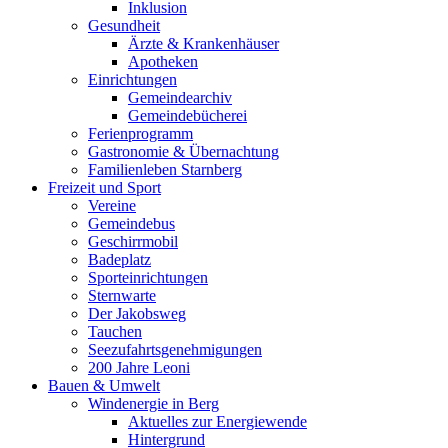
Inklusion
Gesundheit
Ärzte & Krankenhäuser
Apotheken
Einrichtungen
Gemeindearchiv
Gemeindebücherei
Ferienprogramm
Gastronomie & Übernachtung
Familienleben Starnberg
Freizeit und Sport
Vereine
Gemeindebus
Geschirrmobil
Badeplatz
Sporteinrichtungen
Sternwarte
Der Jakobsweg
Tauchen
Seezufahrtsgenehmigungen
200 Jahre Leoni
Bauen & Umwelt
Windenergie in Berg
Aktuelles zur Energiewende
Hintergrund