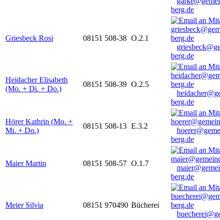
garke@gemei
berg.de
Griesbeck Rosi
08151 508-38
O.2.1
griesbeck@g
berg.de
Heidacher Elisabeth
08151 508-39
O.2.5
(Mo. + Di. + Do.)
heidacher@g
berg.de
Hörer Kathrin (Mo. +
08151 508-13
E.3.2
Mi. + Do.)
hoerer@geme
berg.de
Maier Martin
08151 508-57
O.1.7
maier@gemei
berg.de
Meier Silvia
08151 970490
Bücherei
buecherei@g