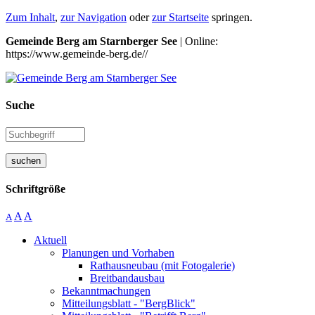
Zum Inhalt
,
zur Navigation
oder
zur Startseite
springen.
Gemeinde Berg am Starnberger See
| Online:
https://www.gemeinde-berg.de//
Suche
suchen
Schriftgröße
A
A
A
Aktuell
Planungen und Vorhaben
Rathausneubau (mit Fotogalerie)
Breitbandausbau
Bekanntmachungen
Mitteilungsblatt - "BergBlick"