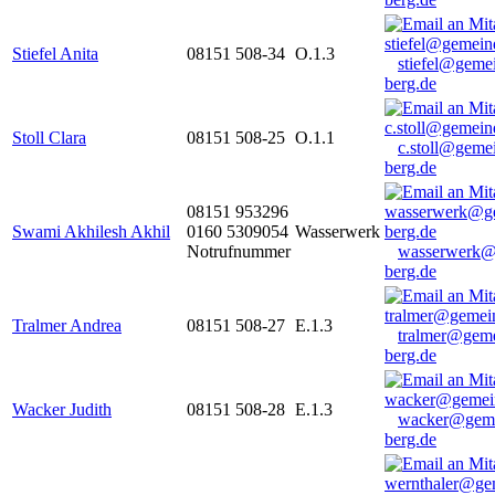
Stiefel Anita
08151 508-34
O.1.3
stiefel@geme
berg.de
Stoll Clara
08151 508-25
O.1.1
c.stoll@geme
berg.de
08151 953296
Swami Akhilesh Akhil
0160 5309054
Wasserwerk
Notrufnummer
wasserwerk@
berg.de
Tralmer Andrea
08151 508-27
E.1.3
tralmer@gem
berg.de
Wacker Judith
08151 508-28
E.1.3
wacker@geme
berg.de