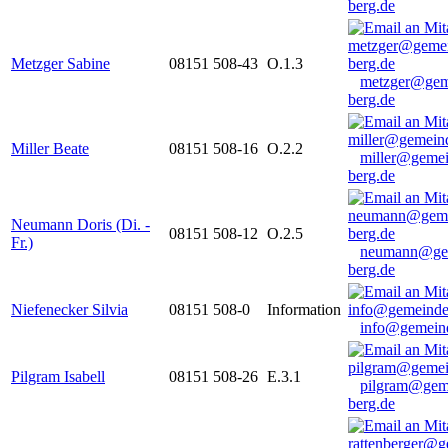
berg.de
Metzger Sabine
08151 508-43
O.1.3
metzger@gem
berg.de
Miller Beate
08151 508-16
O.2.2
miller@gemei
berg.de
Neumann Doris (Di. -
08151 508-12
O.2.5
Fr.)
neumann@ge
berg.de
Niefenecker Silvia
08151 508-0
Information
info@gemeind
Pilgram Isabell
08151 508-26
E.3.1
pilgram@gem
berg.de