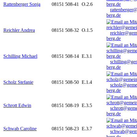
Rattenberger Sonja
08151 508-41
O.2.6
rattenberger
berg.de
Reichler Andrea
08151 508-32
O.1.5
reichler@gem
berg.de
Schilling Michael
08151 508-14
E.3.1
schilling@ge
berg.de
Scholz Stefanie
08151 508-50
E.1.4
scholz@geme
berg.de
Schrott Edwin
08151 508-19
E.3.5
schrott@geme
berg.de
Schwab Caroline
08151 508-23
E.3.7
schwab@gem
berg.de