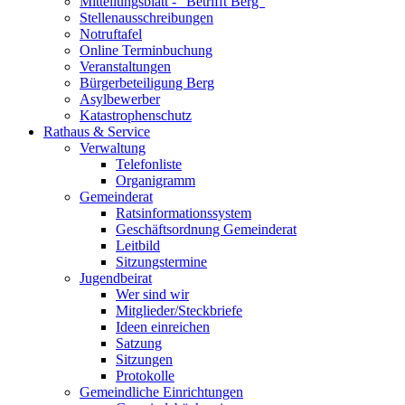
Mitteilungsblatt - "Betrifft Berg"
Stellenausschreibungen
Notruftafel
Online Terminbuchung
Veranstaltungen
Bürgerbeteiligung Berg
Asylbewerber
Katastrophenschutz
Rathaus & Service
Verwaltung
Telefonliste
Organigramm
Gemeinderat
Ratsinformationssystem
Geschäftsordnung Gemeinderat
Leitbild
Sitzungstermine
Jugendbeirat
Wer sind wir
Mitglieder/Steckbriefe
Ideen einreichen
Satzung
Sitzungen
Protokolle
Gemeindliche Einrichtungen