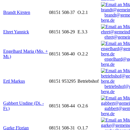
Brandt Kirsten
08151 508-37
O.2.1
brandt@geme
berg.de
Ehret Yannick
08151 508-29
E.3.3
ehret@gemein
Engelhard Maria (Mo. +
08151 508-40
O.2.2
Mi.)
engelhard@g
berg.de
Ertl Markus
08151 953295
Betriebshof
betriebshof@
berg.de
Gabbert Undine (Di. -
08151 508-44
O.2.6
Fr.)
gabbert@gem
berg.de
Garke Florian
08151 508-31
O.1.7