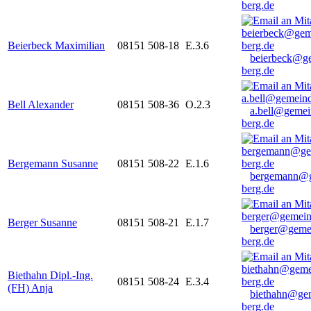
berg.de
Beierbeck Maximilian
08151 508-18
E.3.6
beierbeck@g
berg.de
Bell Alexander
08151 508-36
O.2.3
a.bell@gemei
berg.de
Bergemann Susanne
08151 508-22
E.1.6
bergemann@g
berg.de
Berger Susanne
08151 508-21
E.1.7
berger@geme
berg.de
Biethahn Dipl.-Ing.
08151 508-24
E.3.4
(FH) Anja
biethahn@ge
berg.de