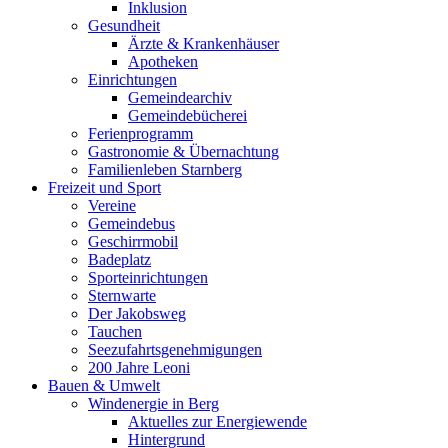
Inklusion
Gesundheit
Ärzte & Krankenhäuser
Apotheken
Einrichtungen
Gemeindearchiv
Gemeindebücherei
Ferienprogramm
Gastronomie & Übernachtung
Familienleben Starnberg
Freizeit und Sport
Vereine
Gemeindebus
Geschirrmobil
Badeplatz
Sporteinrichtungen
Sternwarte
Der Jakobsweg
Tauchen
Seezufahrtsgenehmigungen
200 Jahre Leoni
Bauen & Umwelt
Windenergie in Berg
Aktuelles zur Energiewende
Hintergrund