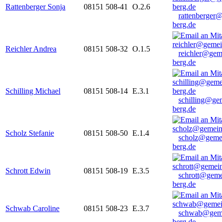
Rattenberger Sonja
08151 508-41
O.2.6
rattenberger
berg.de
Reichler Andrea
08151 508-32
O.1.5
reichler@gem
berg.de
Schilling Michael
08151 508-14
E.3.1
schilling@ge
berg.de
Scholz Stefanie
08151 508-50
E.1.4
scholz@geme
berg.de
Schrott Edwin
08151 508-19
E.3.5
schrott@geme
berg.de
Schwab Caroline
08151 508-23
E.3.7
schwab@gem
berg.de