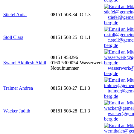
Stiefel Anita
08151 508-34
O.1.3
stiefel@geme
berg.de
Stoll Clara
08151 508-25
O.1.1
c.stoll@geme
berg.de
08151 953296
Swami Akhilesh Akhil
0160 5309054
Wasserwerk
Notrufnummer
wasserwerk@
berg.de
Tralmer Andrea
08151 508-27
E.1.3
tralmer@gem
berg.de
Wacker Judith
08151 508-28
E.1.3
wacker@geme
berg.de