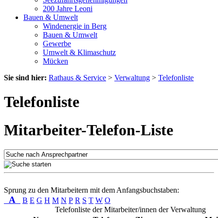
200 Jahre Leoni
Bauen & Umwelt
Windenergie in Berg
Bauen & Umwelt
Gewerbe
Umwelt & Klimaschutz
Mücken
Sie sind hier:
Rathaus & Service
>
Verwaltung
>
Telefonliste
Telefonliste
Mitarbeiter-Telefon-Liste
Sprung zu den Mitarbeitern mit dem Anfangsbuchstaben:
A
B
E
G
H
M
N
P
R
S
T
W
O
Telefonliste der Mitarbeiter/innen der Verwaltung