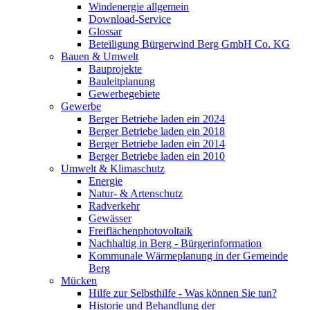
Windenergie allgemein
Download-Service
Glossar
Beteiligung Bürgerwind Berg GmbH Co. KG
Bauen & Umwelt
Bauprojekte
Bauleitplanung
Gewerbegebiete
Gewerbe
Berger Betriebe laden ein 2024
Berger Betriebe laden ein 2018
Berger Betriebe laden ein 2014
Berger Betriebe laden ein 2010
Umwelt & Klimaschutz
Energie
Natur- & Artenschutz
Radverkehr
Gewässer
Freiflächenphotovoltaik
Nachhaltig in Berg - Bürgerinformation
Kommunale Wärmeplanung in der Gemeinde
Berg
Mücken
Hilfe zur Selbsthilfe - Was können Sie tun?
Historie und Behandlung der