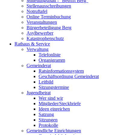
Mitteilungsblatt - "Betrifft Berg"
Stellenausschreibungen
Notruftafel
Online Terminbuchung
Veranstaltungen
Bürgerbeteiligung Berg
Asylbewerber
Katastrophenschutz
Rathaus & Service
Verwaltung
Telefonliste
Organigramm
Gemeinderat
Ratsinformationssystem
Geschäftsordnung Gemeinderat
Leitbild
Sitzungstermine
Jugendbeirat
Wer sind wir
Mitglieder/Steckbriefe
Ideen einreichen
Satzung
Sitzungen
Protokolle
Gemeindliche Einrichtungen