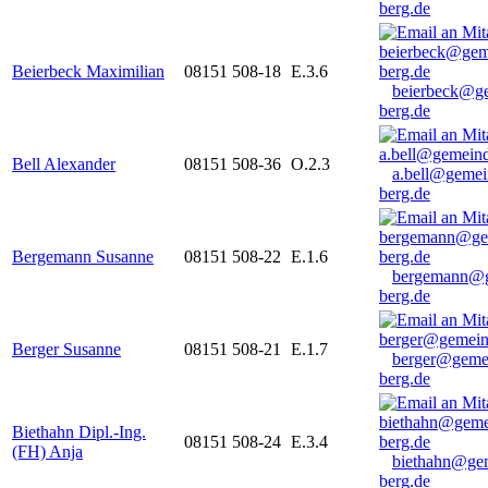
berg.de
Beierbeck Maximilian
08151 508-18
E.3.6
beierbeck@g
berg.de
Bell Alexander
08151 508-36
O.2.3
a.bell@gemei
berg.de
Bergemann Susanne
08151 508-22
E.1.6
bergemann@g
berg.de
Berger Susanne
08151 508-21
E.1.7
berger@geme
berg.de
Biethahn Dipl.-Ing.
08151 508-24
E.3.4
(FH) Anja
biethahn@ge
berg.de