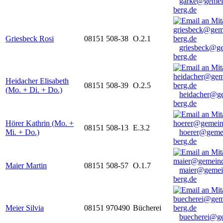
garke@gemei
berg.de
Griesbeck Rosi
08151 508-38
O.2.1
griesbeck@g
berg.de
Heidacher Elisabeth
08151 508-39
O.2.5
(Mo. + Di. + Do.)
heidacher@g
berg.de
Hörer Kathrin (Mo. +
08151 508-13
E.3.2
Mi. + Do.)
hoerer@geme
berg.de
Maier Martin
08151 508-57
O.1.7
maier@gemei
berg.de
Meier Silvia
08151 970490
Bücherei
buecherei@g