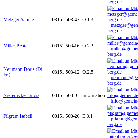
berg.de
Metzger Sabine
08151 508-43
O.1.3
metzger@gem
berg.de
Miller Beate
08151 508-16
O.2.2
miller@gemei
berg.de
Neumann Doris (Di. -
08151 508-12
O.2.5
Fr.)
neumann@ge
berg.de
Niefenecker Silvia
08151 508-0
Information
info@gemeind
Pilgram Isabell
08151 508-26
E.3.1
pilgram@gem
berg.de