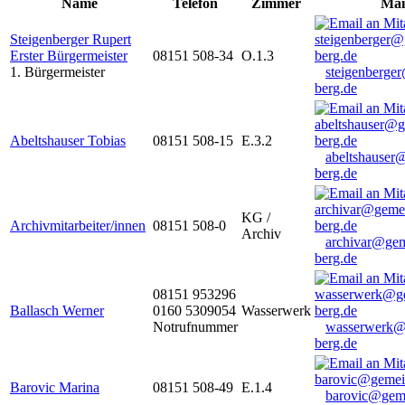
Name
Telefon
Zimmer
Mai
Steigenberger Rupert
Erster Bürgermeister
08151 508-34
O.1.3
1. Bürgermeister
steigenberge
berg.de
Abeltshauser Tobias
08151 508-15
E.3.2
abeltshauser
berg.de
KG /
Archivmitarbeiter/innen
08151 508-0
Archiv
archivar@gem
berg.de
08151 953296
Ballasch Werner
0160 5309054
Wasserwerk
Notrufnummer
wasserwerk@
berg.de
Barovic Marina
08151 508-49
E.1.4
barovic@gem