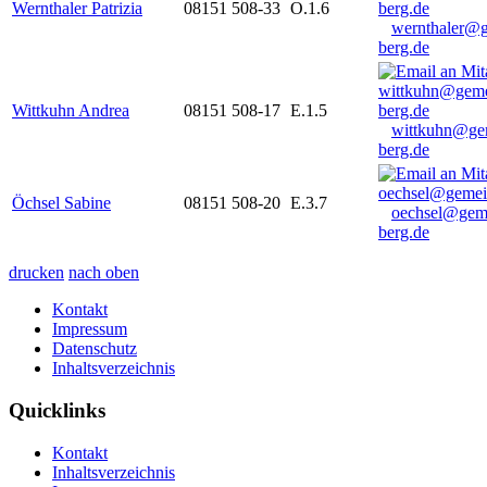
Wernthaler Patrizia
08151 508-33
O.1.6
wernthaler@
berg.de
Wittkuhn Andrea
08151 508-17
E.1.5
wittkuhn@ge
berg.de
Öchsel Sabine
08151 508-20
E.3.7
oechsel@gem
berg.de
drucken
nach oben
Kontakt
Impressum
Datenschutz
Inhaltsverzeichnis
Quicklinks
Kontakt
Inhaltsverzeichnis