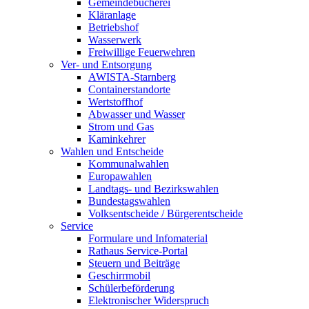
Gemeindebücherei
Kläranlage
Betriebshof
Wasserwerk
Freiwillige Feuerwehren
Ver- und Entsorgung
AWISTA-Starnberg
Containerstandorte
Wertstoffhof
Abwasser und Wasser
Strom und Gas
Kaminkehrer
Wahlen und Entscheide
Kommunalwahlen
Europawahlen
Landtags- und Bezirkswahlen
Bundestagswahlen
Volksentscheide / Bürgerentscheide
Service
Formulare und Infomaterial
Rathaus Service-Portal
Steuern und Beiträge
Geschirrmobil
Schülerbeförderung
Elektronischer Widerspruch