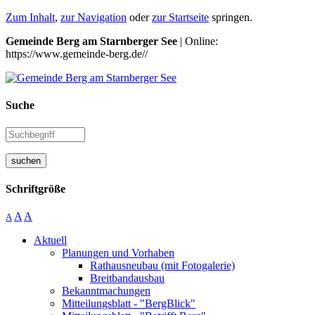
Zum Inhalt
,
zur Navigation
oder
zur Startseite
springen.
Gemeinde Berg am Starnberger See
| Online:
https://www.gemeinde-berg.de//
Suche
suchen
Schriftgröße
A
A
A
Aktuell
Planungen und Vorhaben
Rathausneubau (mit Fotogalerie)
Breitbandausbau
Bekanntmachungen
Mitteilungsblatt - "BergBlick"