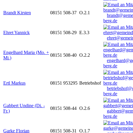
Brandt Kirsten
08151 508-37
O.2.1
brandt@geme
berg.de
Ehret Yannick
08151 508-29
E.3.3
ehret@gemein
Engelhard Maria (Mo. +
08151 508-40
O.2.2
Mi.)
engelhard@g
berg.de
Ertl Markus
08151 953295
Betriebshof
betriebshof@
berg.de
Gabbert Undine (Di. -
08151 508-44
O.2.6
Fr.)
gabbert@gem
berg.de
Garke Florian
08151 508-31
O.1.7