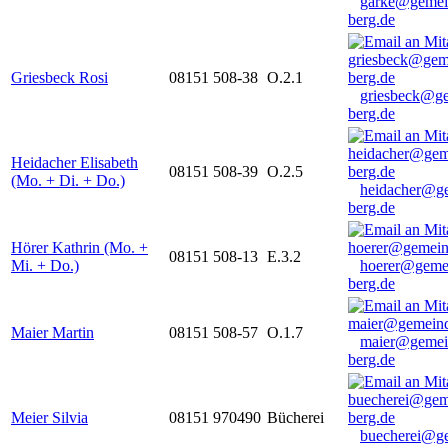
garke@gemei
berg.de
Griesbeck Rosi
08151 508-38
O.2.1
griesbeck@g
berg.de
Heidacher Elisabeth
08151 508-39
O.2.5
(Mo. + Di. + Do.)
heidacher@g
berg.de
Hörer Kathrin (Mo. +
08151 508-13
E.3.2
Mi. + Do.)
hoerer@geme
berg.de
Maier Martin
08151 508-57
O.1.7
maier@gemei
berg.de
Meier Silvia
08151 970490
Bücherei
buecherei@g