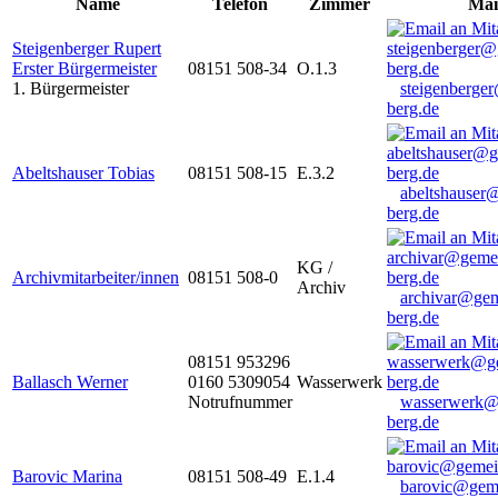
Name
Telefon
Zimmer
Mai
Steigenberger Rupert
Erster Bürgermeister
08151 508-34
O.1.3
1. Bürgermeister
steigenberge
berg.de
Abeltshauser Tobias
08151 508-15
E.3.2
abeltshauser
berg.de
KG /
Archivmitarbeiter/innen
08151 508-0
Archiv
archivar@gem
berg.de
08151 953296
Ballasch Werner
0160 5309054
Wasserwerk
Notrufnummer
wasserwerk@
berg.de
Barovic Marina
08151 508-49
E.1.4
barovic@gem