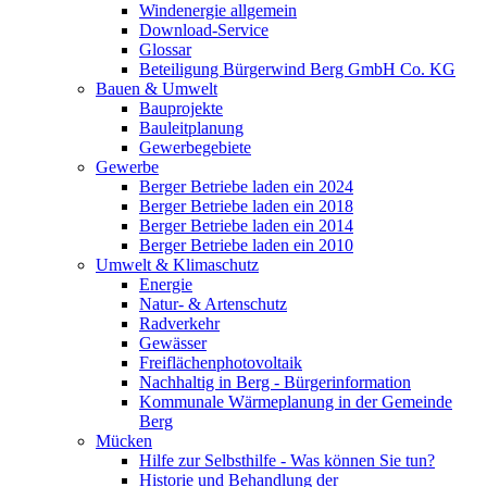
Windenergie allgemein
Download-Service
Glossar
Beteiligung Bürgerwind Berg GmbH Co. KG
Bauen & Umwelt
Bauprojekte
Bauleitplanung
Gewerbegebiete
Gewerbe
Berger Betriebe laden ein 2024
Berger Betriebe laden ein 2018
Berger Betriebe laden ein 2014
Berger Betriebe laden ein 2010
Umwelt & Klimaschutz
Energie
Natur- & Artenschutz
Radverkehr
Gewässer
Freiflächenphotovoltaik
Nachhaltig in Berg - Bürgerinformation
Kommunale Wärmeplanung in der Gemeinde
Berg
Mücken
Hilfe zur Selbsthilfe - Was können Sie tun?
Historie und Behandlung der