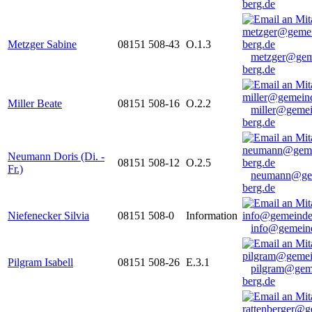
berg.de
Metzger Sabine
08151 508-43
O.1.3
metzger@gem
berg.de
Miller Beate
08151 508-16
O.2.2
miller@gemei
berg.de
Neumann Doris (Di. -
08151 508-12
O.2.5
Fr.)
neumann@ge
berg.de
Niefenecker Silvia
08151 508-0
Information
info@gemeind
Pilgram Isabell
08151 508-26
E.3.1
pilgram@gem
berg.de