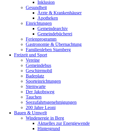
Inklusion
Gesundheit
Ärzte & Krankenhäuser
Apotheken
Einrichtungen
Gemeindearchiv
Gemeindebücherei
Ferienprogramm
Gastronomie & Übernachtung
Familienleben Starnberg
Freizeit und Sport
Vereine
Gemeindebus
Geschirrmobil
Badeplatz
Sporteinrichtungen
Sternwarte
Der Jakobsweg
Tauchen
Seezufahrtsgenehmigungen
200 Jahre Leoni
Bauen & Umwelt
Windenergie in Berg
Aktuelles zur Energiewende
Hintergrund