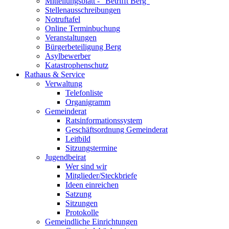
Mitteilungsblatt - "Betrifft Berg"
Stellenausschreibungen
Notruftafel
Online Terminbuchung
Veranstaltungen
Bürgerbeteiligung Berg
Asylbewerber
Katastrophenschutz
Rathaus & Service
Verwaltung
Telefonliste
Organigramm
Gemeinderat
Ratsinformationssystem
Geschäftsordnung Gemeinderat
Leitbild
Sitzungstermine
Jugendbeirat
Wer sind wir
Mitglieder/Steckbriefe
Ideen einreichen
Satzung
Sitzungen
Protokolle
Gemeindliche Einrichtungen