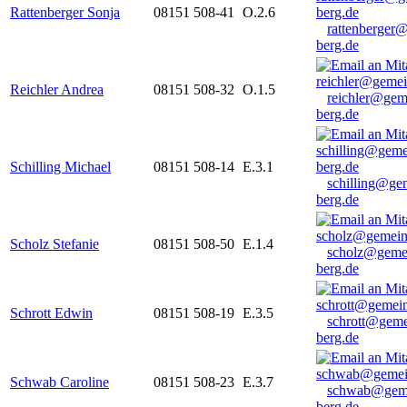
Rattenberger Sonja
08151 508-41
O.2.6
rattenberger
berg.de
Reichler Andrea
08151 508-32
O.1.5
reichler@gem
berg.de
Schilling Michael
08151 508-14
E.3.1
schilling@ge
berg.de
Scholz Stefanie
08151 508-50
E.1.4
scholz@geme
berg.de
Schrott Edwin
08151 508-19
E.3.5
schrott@geme
berg.de
Schwab Caroline
08151 508-23
E.3.7
schwab@gem
berg.de