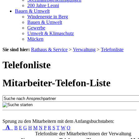
200 Jahre Leoni
Bauen & Umwelt
Windenergie in Berg
Bauen & Umwelt
Gewerbe
Umwelt & Klimaschutz
Mücken
Sie sind hier:
Rathaus & Service
>
Verwaltung
>
Telefonliste
Telefonliste
Mitarbeiter-Telefon-Liste
Sprung zu den Mitarbeitern mit dem Anfangsbuchstaben:
A
B
E
G
H
M
N
P
R
S
T
W
O
Telefonliste der Mitarbeiter/innen der Verwaltung