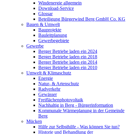
Windenergie allgemein
Download-Service
Glossar
Beteiligung Bürgerwind Berg GmbH Co. KG
Bauen & Umwelt
Bauprojekte
Bauleitplanung
Gewerbegebiete
Gewerbe
Berger Betriebe laden ein 2024
Berger Betriebe laden ein 2018
Berger Betriebe laden ein 2014
Berger Betriebe laden ein 2010
Umwelt & Klimaschutz
Energie
Natur- & Artenschutz
Radverkehr
Gewässer
Freiflächenphotovoltaik
Nachhaltig in Berg - Bürgerinformation
Kommunale Wärmeplanung in der Gemeinde
Berg
Mücken
Hilfe zur Selbsthilfe - Was können Sie tun?
Historie und Behandlung der