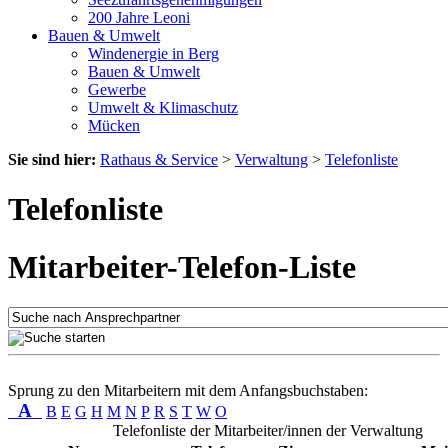
200 Jahre Leoni
Bauen & Umwelt
Windenergie in Berg
Bauen & Umwelt
Gewerbe
Umwelt & Klimaschutz
Mücken
Sie sind hier:
Rathaus & Service
>
Verwaltung
>
Telefonliste
Telefonliste
Mitarbeiter-Telefon-Liste
Sprung zu den Mitarbeitern mit dem Anfangsbuchstaben:
A
B
E
G
H
M
N
P
R
S
T
W
O
Telefonliste der Mitarbeiter/innen der Verwaltung