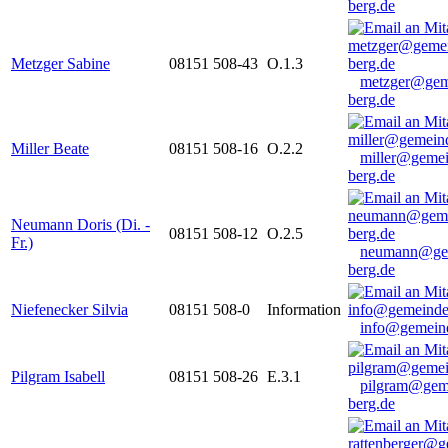
berg.de
Metzger Sabine
08151 508-43
O.1.3
metzger@gem
berg.de
Miller Beate
08151 508-16
O.2.2
miller@gemei
berg.de
Neumann Doris (Di. -
08151 508-12
O.2.5
Fr.)
neumann@ge
berg.de
Niefenecker Silvia
08151 508-0
Information
info@gemeind
Pilgram Isabell
08151 508-26
E.3.1
pilgram@gem
berg.de