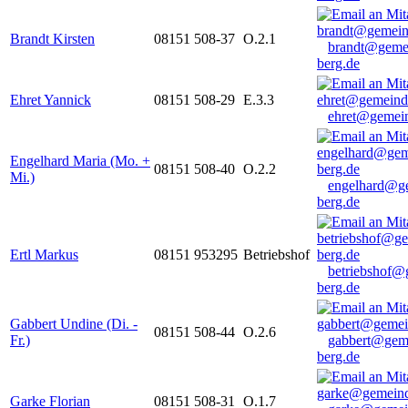
Brandt Kirsten
08151 508-37
O.2.1
brandt@geme
berg.de
Ehret Yannick
08151 508-29
E.3.3
ehret@gemein
Engelhard Maria (Mo. +
08151 508-40
O.2.2
Mi.)
engelhard@g
berg.de
Ertl Markus
08151 953295
Betriebshof
betriebshof@
berg.de
Gabbert Undine (Di. -
08151 508-44
O.2.6
Fr.)
gabbert@gem
berg.de
Garke Florian
08151 508-31
O.1.7