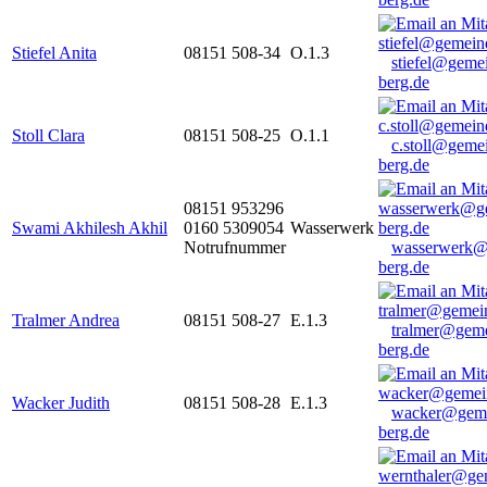
Stiefel Anita
08151 508-34
O.1.3
stiefel@geme
berg.de
Stoll Clara
08151 508-25
O.1.1
c.stoll@geme
berg.de
08151 953296
Swami Akhilesh Akhil
0160 5309054
Wasserwerk
Notrufnummer
wasserwerk@
berg.de
Tralmer Andrea
08151 508-27
E.1.3
tralmer@gem
berg.de
Wacker Judith
08151 508-28
E.1.3
wacker@geme
berg.de