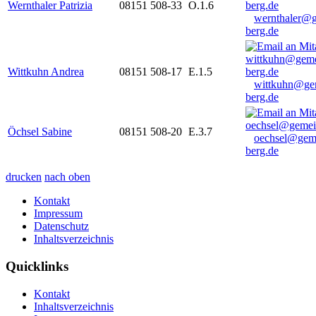
Wernthaler Patrizia
08151 508-33
O.1.6
wernthaler@
berg.de
Wittkuhn Andrea
08151 508-17
E.1.5
wittkuhn@ge
berg.de
Öchsel Sabine
08151 508-20
E.3.7
oechsel@gem
berg.de
drucken
nach oben
Kontakt
Impressum
Datenschutz
Inhaltsverzeichnis
Quicklinks
Kontakt
Inhaltsverzeichnis