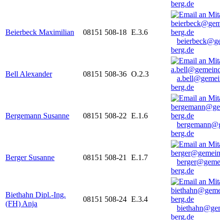
berg.de
Beierbeck Maximilian
08151 508-18
E.3.6
beierbeck@g
berg.de
Bell Alexander
08151 508-36
O.2.3
a.bell@gemei
berg.de
Bergemann Susanne
08151 508-22
E.1.6
bergemann@g
berg.de
Berger Susanne
08151 508-21
E.1.7
berger@geme
berg.de
Biethahn Dipl.-Ing.
08151 508-24
E.3.4
(FH) Anja
biethahn@ge
berg.de