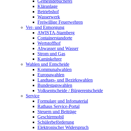
Gemeindebücherei
Kläranlage
Betriebshof
Wasserwerk
Freiwillige Feuerwehren
Ver- und Entsorgung
AWISTA-Starnberg
Containerstandorte
Wertstoffhof
Abwasser und Wasser
Strom und Gas
Kaminkehrer
Wahlen und Entscheide
Kommunalwahlen
Europawahlen
Landtags- und Bezirkswahlen
Bundestagswahlen
Volksentscheide / Bürgerentscheide
Service
Formulare und Infomaterial
Rathaus Service-Portal
Steuern und Beiträge
Geschirrmobil
Schülerbeförderung
Elektronischer Widerspruch