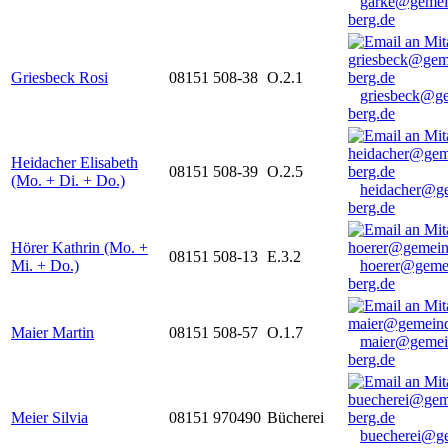
garke@gemei
berg.de
Griesbeck Rosi
08151 508-38
O.2.1
griesbeck@g
berg.de
Heidacher Elisabeth
08151 508-39
O.2.5
(Mo. + Di. + Do.)
heidacher@g
berg.de
Hörer Kathrin (Mo. +
08151 508-13
E.3.2
Mi. + Do.)
hoerer@geme
berg.de
Maier Martin
08151 508-57
O.1.7
maier@gemei
berg.de
Meier Silvia
08151 970490
Bücherei
buecherei@g