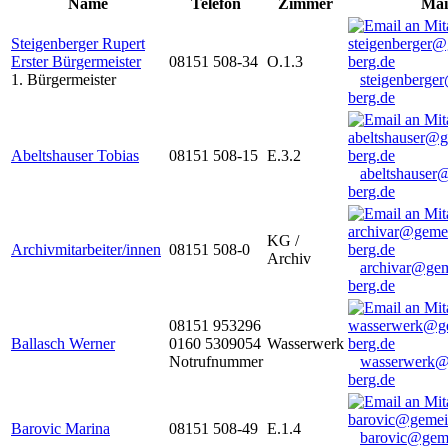
Name
Telefon
Zimmer
Mai
Steigenberger Rupert
Erster Bürgermeister
08151 508-34
O.1.3
1. Bürgermeister
steigenberge
berg.de
Abeltshauser Tobias
08151 508-15
E.3.2
abeltshauser
berg.de
KG /
Archivmitarbeiter/innen
08151 508-0
Archiv
archivar@gem
berg.de
08151 953296
Ballasch Werner
0160 5309054
Wasserwerk
Notrufnummer
wasserwerk@
berg.de
Barovic Marina
08151 508-49
E.1.4
barovic@gem