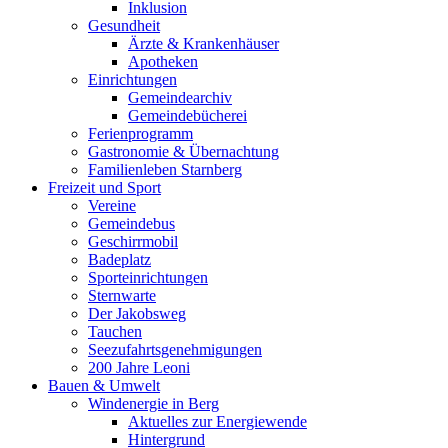
Inklusion
Gesundheit
Ärzte & Krankenhäuser
Apotheken
Einrichtungen
Gemeindearchiv
Gemeindebücherei
Ferienprogramm
Gastronomie & Übernachtung
Familienleben Starnberg
Freizeit und Sport
Vereine
Gemeindebus
Geschirrmobil
Badeplatz
Sporteinrichtungen
Sternwarte
Der Jakobsweg
Tauchen
Seezufahrtsgenehmigungen
200 Jahre Leoni
Bauen & Umwelt
Windenergie in Berg
Aktuelles zur Energiewende
Hintergrund