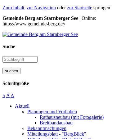
Zum Inhalt
,
zur Navigation
oder
zur Startseite
springen.
Gemeinde Berg am Starnberger See
| Online:
https://www.gemeinde-berg.de//
Suche
suchen
Schriftgröße
A
A
A
Aktuell
Planungen und Vorhaben
Rathausneubau (mit Fotogalerie)
Breitbandausbau
Bekanntmachungen
Mitteilungsblatt - "BergBlick"