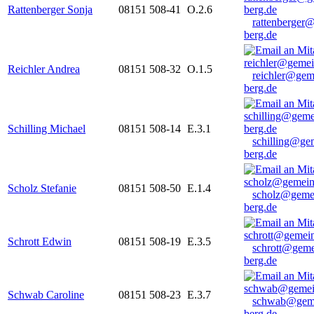
Rattenberger Sonja
08151 508-41
O.2.6
rattenberger
berg.de
Reichler Andrea
08151 508-32
O.1.5
reichler@gem
berg.de
Schilling Michael
08151 508-14
E.3.1
schilling@ge
berg.de
Scholz Stefanie
08151 508-50
E.1.4
scholz@geme
berg.de
Schrott Edwin
08151 508-19
E.3.5
schrott@geme
berg.de
Schwab Caroline
08151 508-23
E.3.7
schwab@gem
berg.de