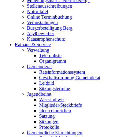
Mitteilungsblatt - "Betrifft Berg"
Stellenausschreibungen
Notruftafel
Online Terminbuchung
Veranstaltungen
Bürgerbeteiligung Berg
Asylbewerber
Katastrophenschutz
Rathaus & Service
Verwaltung
Telefonliste
Organigramm
Gemeinderat
Ratsinformationssystem
Geschäftsordnung Gemeinderat
Leitbild
Sitzungstermine
Jugendbeirat
Wer sind wir
Mitglieder/Steckbriefe
Ideen einreichen
Satzung
Sitzungen
Protokolle
Gemeindliche Einrichtungen