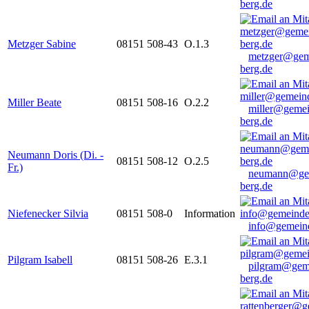
berg.de
Metzger Sabine
08151 508-43
O.1.3
metzger@gem
berg.de
Miller Beate
08151 508-16
O.2.2
miller@gemei
berg.de
Neumann Doris (Di. -
08151 508-12
O.2.5
Fr.)
neumann@ge
berg.de
Niefenecker Silvia
08151 508-0
Information
info@gemeind
Pilgram Isabell
08151 508-26
E.3.1
pilgram@gem
berg.de