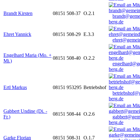
Brandt Kirsten
08151 508-37
O.2.1
brandt@geme
berg.de
Ehret Yannick
08151 508-29
E.3.3
ehret@gemein
Engelhard Maria (Mo. +
08151 508-40
O.2.2
Mi.)
engelhard@g
berg.de
Ertl Markus
08151 953295
Betriebshof
betriebshof@
berg.de
Gabbert Undine (Di. -
08151 508-44
O.2.6
Fr.)
gabbert@gem
berg.de
Garke Florian
08151 508-31
O.1.7