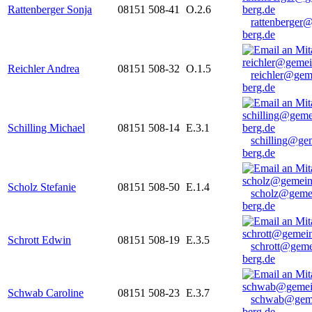
Rattenberger Sonja
08151 508-41
O.2.6
rattenberger
berg.de
Reichler Andrea
08151 508-32
O.1.5
reichler@gem
berg.de
Schilling Michael
08151 508-14
E.3.1
schilling@ge
berg.de
Scholz Stefanie
08151 508-50
E.1.4
scholz@geme
berg.de
Schrott Edwin
08151 508-19
E.3.5
schrott@geme
berg.de
Schwab Caroline
08151 508-23
E.3.7
schwab@gem
berg.de