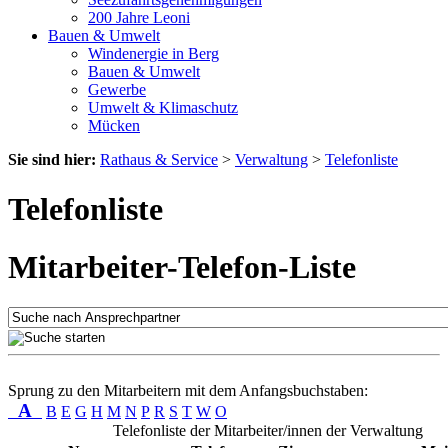
200 Jahre Leoni
Bauen & Umwelt
Windenergie in Berg
Bauen & Umwelt
Gewerbe
Umwelt & Klimaschutz
Mücken
Sie sind hier:
Rathaus & Service
>
Verwaltung
>
Telefonliste
Telefonliste
Mitarbeiter-Telefon-Liste
Sprung zu den Mitarbeitern mit dem Anfangsbuchstaben:
A
B
E
G
H
M
N
P
R
S
T
W
O
Telefonliste der Mitarbeiter/innen der Verwaltung