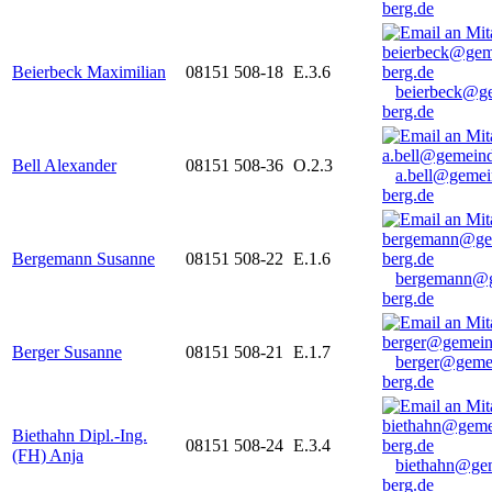
berg.de
Beierbeck Maximilian
08151 508-18
E.3.6
beierbeck@g
berg.de
Bell Alexander
08151 508-36
O.2.3
a.bell@gemei
berg.de
Bergemann Susanne
08151 508-22
E.1.6
bergemann@g
berg.de
Berger Susanne
08151 508-21
E.1.7
berger@geme
berg.de
Biethahn Dipl.-Ing.
08151 508-24
E.3.4
(FH) Anja
biethahn@ge
berg.de