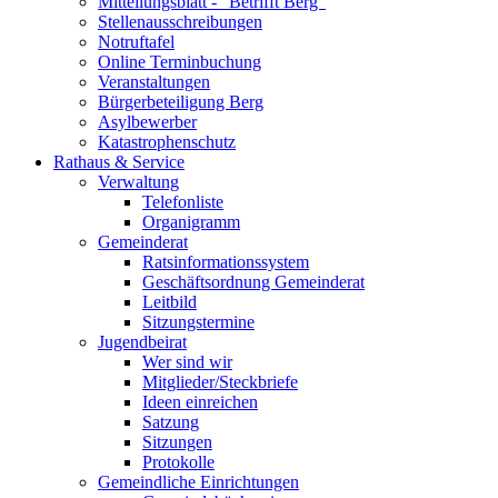
Mitteilungsblatt - "Betrifft Berg"
Stellenausschreibungen
Notruftafel
Online Terminbuchung
Veranstaltungen
Bürgerbeteiligung Berg
Asylbewerber
Katastrophenschutz
Rathaus & Service
Verwaltung
Telefonliste
Organigramm
Gemeinderat
Ratsinformationssystem
Geschäftsordnung Gemeinderat
Leitbild
Sitzungstermine
Jugendbeirat
Wer sind wir
Mitglieder/Steckbriefe
Ideen einreichen
Satzung
Sitzungen
Protokolle
Gemeindliche Einrichtungen