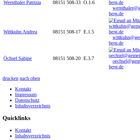
Wernthaler Patrizia
08151 508-33
O.1.6
wernthaler@
berg.de
Wittkuhn Andrea
08151 508-17
E.1.5
wittkuhn@ge
berg.de
Öchsel Sabine
08151 508-20
E.3.7
oechsel@gem
berg.de
drucken
nach oben
Kontakt
Impressum
Datenschutz
Inhaltsverzeichnis
Quicklinks
Kontakt
Inhaltsverzeichnis