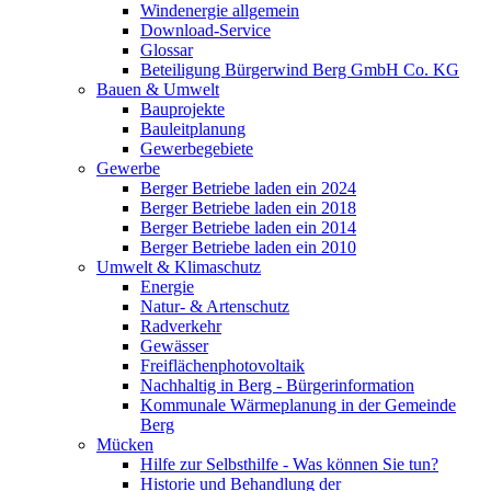
Windenergie allgemein
Download-Service
Glossar
Beteiligung Bürgerwind Berg GmbH Co. KG
Bauen & Umwelt
Bauprojekte
Bauleitplanung
Gewerbegebiete
Gewerbe
Berger Betriebe laden ein 2024
Berger Betriebe laden ein 2018
Berger Betriebe laden ein 2014
Berger Betriebe laden ein 2010
Umwelt & Klimaschutz
Energie
Natur- & Artenschutz
Radverkehr
Gewässer
Freiflächenphotovoltaik
Nachhaltig in Berg - Bürgerinformation
Kommunale Wärmeplanung in der Gemeinde
Berg
Mücken
Hilfe zur Selbsthilfe - Was können Sie tun?
Historie und Behandlung der