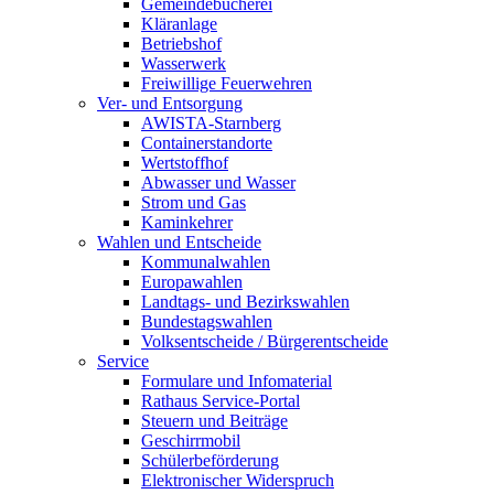
Gemeindebücherei
Kläranlage
Betriebshof
Wasserwerk
Freiwillige Feuerwehren
Ver- und Entsorgung
AWISTA-Starnberg
Containerstandorte
Wertstoffhof
Abwasser und Wasser
Strom und Gas
Kaminkehrer
Wahlen und Entscheide
Kommunalwahlen
Europawahlen
Landtags- und Bezirkswahlen
Bundestagswahlen
Volksentscheide / Bürgerentscheide
Service
Formulare und Infomaterial
Rathaus Service-Portal
Steuern und Beiträge
Geschirrmobil
Schülerbeförderung
Elektronischer Widerspruch