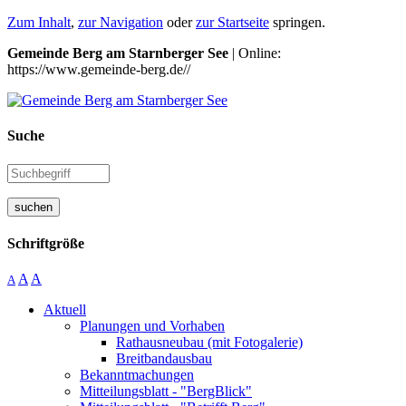
Zum Inhalt
,
zur Navigation
oder
zur Startseite
springen.
Gemeinde Berg am Starnberger See
| Online:
https://www.gemeinde-berg.de//
Suche
suchen
Schriftgröße
A
A
A
Aktuell
Planungen und Vorhaben
Rathausneubau (mit Fotogalerie)
Breitbandausbau
Bekanntmachungen
Mitteilungsblatt - "BergBlick"