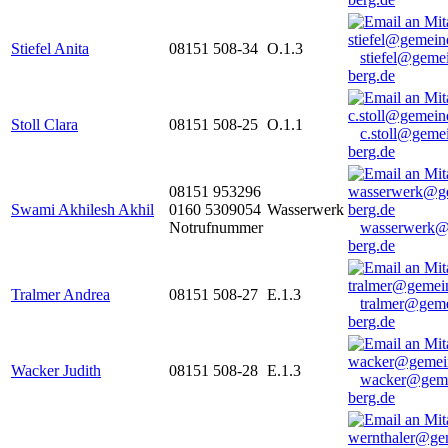
Stiefel Anita
08151 508-34
O.1.3
stiefel@geme
berg.de
Stoll Clara
08151 508-25
O.1.1
c.stoll@geme
berg.de
08151 953296
Swami Akhilesh Akhil
0160 5309054
Wasserwerk
Notrufnummer
wasserwerk@
berg.de
Tralmer Andrea
08151 508-27
E.1.3
tralmer@gem
berg.de
Wacker Judith
08151 508-28
E.1.3
wacker@geme
berg.de