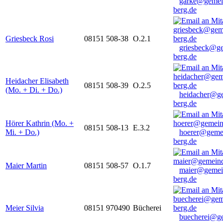
garke@gemei
berg.de
Griesbeck Rosi
08151 508-38
O.2.1
griesbeck@g
berg.de
Heidacher Elisabeth
08151 508-39
O.2.5
(Mo. + Di. + Do.)
heidacher@g
berg.de
Hörer Kathrin (Mo. +
08151 508-13
E.3.2
Mi. + Do.)
hoerer@geme
berg.de
Maier Martin
08151 508-57
O.1.7
maier@gemei
berg.de
Meier Silvia
08151 970490
Bücherei
buecherei@g