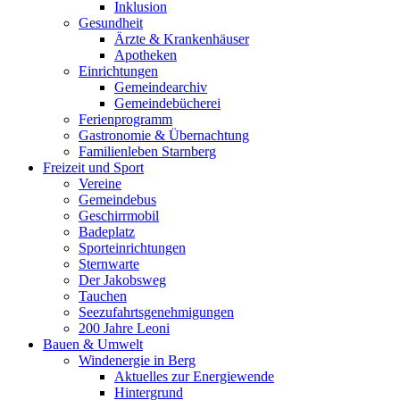
Inklusion
Gesundheit
Ärzte & Krankenhäuser
Apotheken
Einrichtungen
Gemeindearchiv
Gemeindebücherei
Ferienprogramm
Gastronomie & Übernachtung
Familienleben Starnberg
Freizeit und Sport
Vereine
Gemeindebus
Geschirrmobil
Badeplatz
Sporteinrichtungen
Sternwarte
Der Jakobsweg
Tauchen
Seezufahrtsgenehmigungen
200 Jahre Leoni
Bauen & Umwelt
Windenergie in Berg
Aktuelles zur Energiewende
Hintergrund