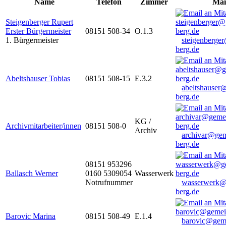
Name
Telefon
Zimmer
Mai
Steigenberger Rupert
Erster Bürgermeister
08151 508-34
O.1.3
1. Bürgermeister
steigenberge
berg.de
Abeltshauser Tobias
08151 508-15
E.3.2
abeltshauser
berg.de
KG /
Archivmitarbeiter/innen
08151 508-0
Archiv
archivar@gem
berg.de
08151 953296
Ballasch Werner
0160 5309054
Wasserwerk
Notrufnummer
wasserwerk@
berg.de
Barovic Marina
08151 508-49
E.1.4
barovic@gem