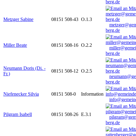
berg.de
Metzger Sabine
08151 508-43
O.1.3
metzger@gem
berg.de
Miller Beate
08151 508-16
O.2.2
miller@gemei
berg.de
Neumann Doris (Di. -
08151 508-12
O.2.5
Fr.)
neumann@ge
berg.de
Niefenecker Silvia
08151 508-0
Information
info@gemeind
Pilgram Isabell
08151 508-26
E.3.1
pilgram@gem
berg.de