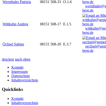
Wernthaler Patrizia
08151 508-33
O.1.6
wernthaler@
berg.de
Wittkuhn Andrea
08151 508-17
E.1.5
wittkuhn@ge
berg.de
Öchsel Sabine
08151 508-20
E.3.7
oechsel@gem
berg.de
drucken
nach oben
Kontakt
Impressum
Datenschutz
Inhaltsverzeichnis
Quicklinks
Kontakt
Inhaltsverzeichnis