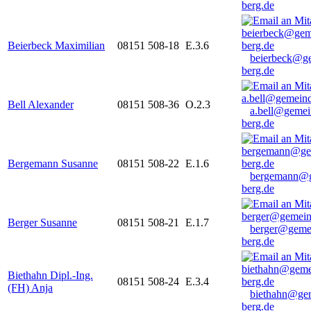
berg.de
Beierbeck Maximilian
08151 508-18
E.3.6
beierbeck@g
berg.de
Bell Alexander
08151 508-36
O.2.3
a.bell@gemei
berg.de
Bergemann Susanne
08151 508-22
E.1.6
bergemann@g
berg.de
Berger Susanne
08151 508-21
E.1.7
berger@geme
berg.de
Biethahn Dipl.-Ing.
08151 508-24
E.3.4
(FH) Anja
biethahn@ge
berg.de