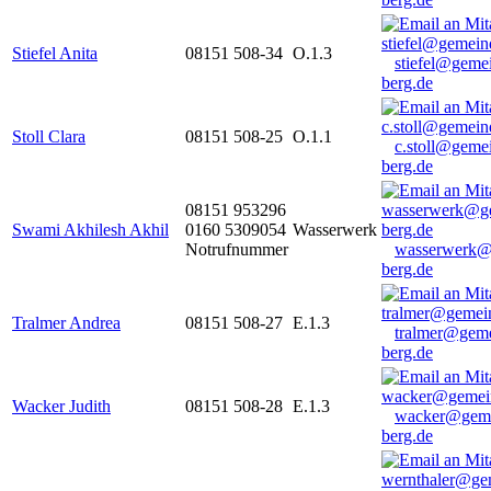
Stiefel Anita
08151 508-34
O.1.3
stiefel@geme
berg.de
Stoll Clara
08151 508-25
O.1.1
c.stoll@geme
berg.de
08151 953296
Swami Akhilesh Akhil
0160 5309054
Wasserwerk
Notrufnummer
wasserwerk@
berg.de
Tralmer Andrea
08151 508-27
E.1.3
tralmer@gem
berg.de
Wacker Judith
08151 508-28
E.1.3
wacker@geme
berg.de