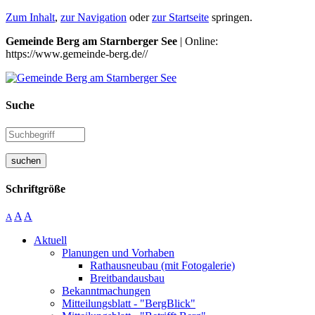
Zum Inhalt
,
zur Navigation
oder
zur Startseite
springen.
Gemeinde Berg am Starnberger See
| Online:
https://www.gemeinde-berg.de//
Suche
suchen
Schriftgröße
A
A
A
Aktuell
Planungen und Vorhaben
Rathausneubau (mit Fotogalerie)
Breitbandausbau
Bekanntmachungen
Mitteilungsblatt - "BergBlick"