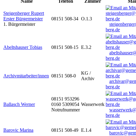
Name
Telefon
Zimmer
Mai
Steigenberger Rupert
Erster Bürgermeister
08151 508-34
O.1.3
1. Bürgermeister
steigenberge
berg.de
Abeltshauser Tobias
08151 508-15
E.3.2
abeltshauser
berg.de
KG /
Archivmitarbeiter/innen
08151 508-0
Archiv
archivar@gem
berg.de
08151 953296
Ballasch Werner
0160 5309054
Wasserwerk
Notrufnummer
wasserwerk@
berg.de
Barovic Marina
08151 508-49
E.1.4
barovic@gem