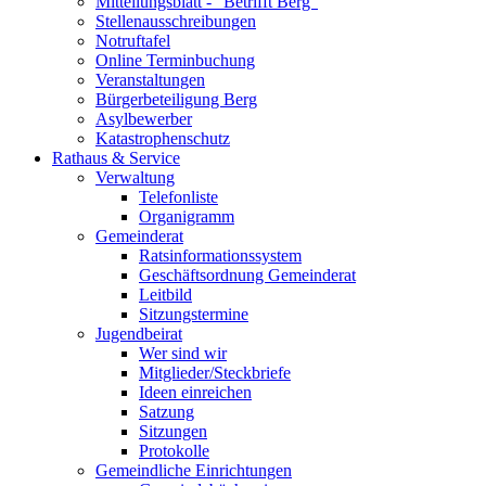
Mitteilungsblatt - "Betrifft Berg"
Stellenausschreibungen
Notruftafel
Online Terminbuchung
Veranstaltungen
Bürgerbeteiligung Berg
Asylbewerber
Katastrophenschutz
Rathaus & Service
Verwaltung
Telefonliste
Organigramm
Gemeinderat
Ratsinformationssystem
Geschäftsordnung Gemeinderat
Leitbild
Sitzungstermine
Jugendbeirat
Wer sind wir
Mitglieder/Steckbriefe
Ideen einreichen
Satzung
Sitzungen
Protokolle
Gemeindliche Einrichtungen