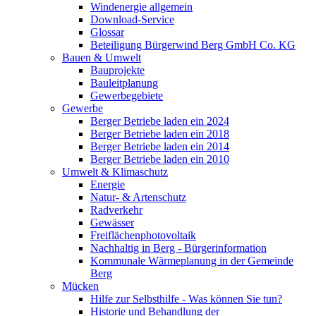
Windenergie allgemein
Download-Service
Glossar
Beteiligung Bürgerwind Berg GmbH Co. KG
Bauen & Umwelt
Bauprojekte
Bauleitplanung
Gewerbegebiete
Gewerbe
Berger Betriebe laden ein 2024
Berger Betriebe laden ein 2018
Berger Betriebe laden ein 2014
Berger Betriebe laden ein 2010
Umwelt & Klimaschutz
Energie
Natur- & Artenschutz
Radverkehr
Gewässer
Freiflächenphotovoltaik
Nachhaltig in Berg - Bürgerinformation
Kommunale Wärmeplanung in der Gemeinde
Berg
Mücken
Hilfe zur Selbsthilfe - Was können Sie tun?
Historie und Behandlung der