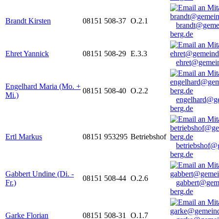
Brandt Kirsten
08151 508-37
O.2.1
brandt@geme
berg.de
Ehret Yannick
08151 508-29
E.3.3
ehret@gemein
Engelhard Maria (Mo. +
08151 508-40
O.2.2
Mi.)
engelhard@g
berg.de
Ertl Markus
08151 953295
Betriebshof
betriebshof@
berg.de
Gabbert Undine (Di. -
08151 508-44
O.2.6
Fr.)
gabbert@gem
berg.de
Garke Florian
08151 508-31
O.1.7