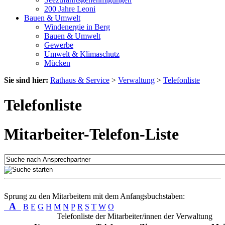
200 Jahre Leoni
Bauen & Umwelt
Windenergie in Berg
Bauen & Umwelt
Gewerbe
Umwelt & Klimaschutz
Mücken
Sie sind hier:
Rathaus & Service
>
Verwaltung
>
Telefonliste
Telefonliste
Mitarbeiter-Telefon-Liste
Sprung zu den Mitarbeitern mit dem Anfangsbuchstaben:
A
B
E
G
H
M
N
P
R
S
T
W
O
Telefonliste der Mitarbeiter/innen der Verwaltung