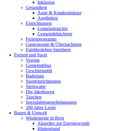
Inklusion
Gesundheit
Ärzte & Krankenhäuser
Apotheken
Einrichtungen
Gemeindearchiv
Gemeindebücherei
Ferienprogramm
Gastronomie & Übernachtung
Familienleben Starnberg
Freizeit und Sport
Vereine
Gemeindebus
Geschirrmobil
Badeplatz
Sporteinrichtungen
Sternwarte
Der Jakobsweg
Tauchen
Seezufahrtsgenehmigungen
200 Jahre Leoni
Bauen & Umwelt
Windenergie in Berg
Aktuelles zur Energiewende
Hintergrund