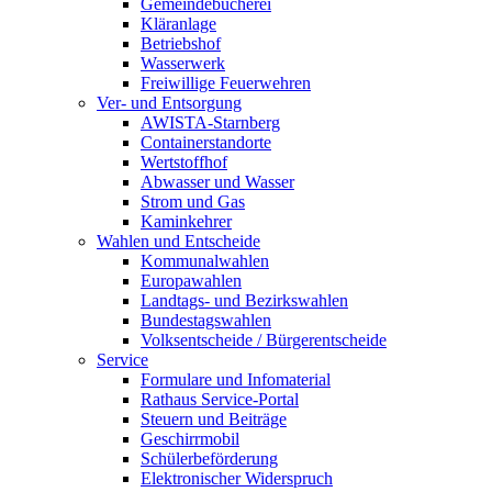
Gemeindebücherei
Kläranlage
Betriebshof
Wasserwerk
Freiwillige Feuerwehren
Ver- und Entsorgung
AWISTA-Starnberg
Containerstandorte
Wertstoffhof
Abwasser und Wasser
Strom und Gas
Kaminkehrer
Wahlen und Entscheide
Kommunalwahlen
Europawahlen
Landtags- und Bezirkswahlen
Bundestagswahlen
Volksentscheide / Bürgerentscheide
Service
Formulare und Infomaterial
Rathaus Service-Portal
Steuern und Beiträge
Geschirrmobil
Schülerbeförderung
Elektronischer Widerspruch