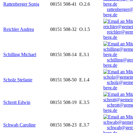
Rattenberger Sonja
08151 508-41
O.2.6
rattenberger
berg.de
Reichler Andrea
08151 508-32
O.1.5
reichler@gem
berg.de
Schilling Michael
08151 508-14
E.3.1
schilling@ge
berg.de
Scholz Stefanie
08151 508-50
E.1.4
scholz@geme
berg.de
Schrott Edwin
08151 508-19
E.3.5
schrott@geme
berg.de
Schwab Caroline
08151 508-23
E.3.7
schwab@gem
berg.de