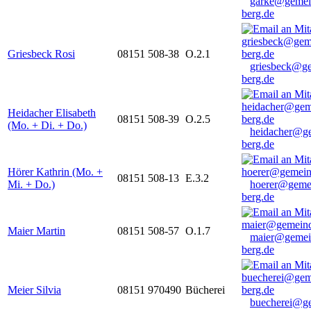
garke@gemei
berg.de
Griesbeck Rosi
08151 508-38
O.2.1
griesbeck@g
berg.de
Heidacher Elisabeth
08151 508-39
O.2.5
(Mo. + Di. + Do.)
heidacher@g
berg.de
Hörer Kathrin (Mo. +
08151 508-13
E.3.2
Mi. + Do.)
hoerer@geme
berg.de
Maier Martin
08151 508-57
O.1.7
maier@gemei
berg.de
Meier Silvia
08151 970490
Bücherei
buecherei@g