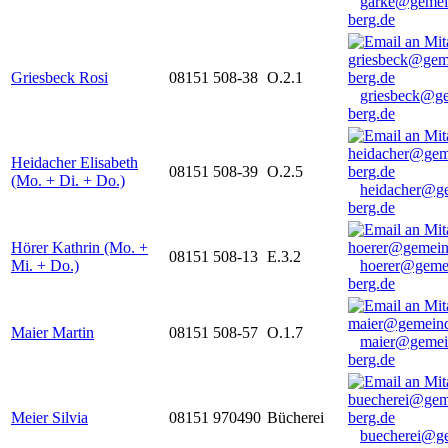
garke@gemei
berg.de
Griesbeck Rosi
08151 508-38
O.2.1
griesbeck@g
berg.de
Heidacher Elisabeth
08151 508-39
O.2.5
(Mo. + Di. + Do.)
heidacher@g
berg.de
Hörer Kathrin (Mo. +
08151 508-13
E.3.2
Mi. + Do.)
hoerer@geme
berg.de
Maier Martin
08151 508-57
O.1.7
maier@gemei
berg.de
Meier Silvia
08151 970490
Bücherei
buecherei@g