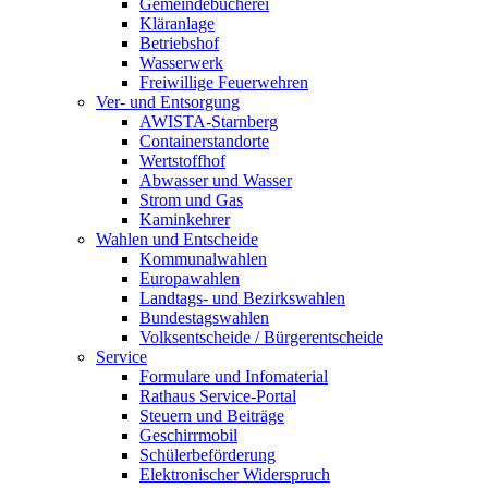
Gemeindebücherei
Kläranlage
Betriebshof
Wasserwerk
Freiwillige Feuerwehren
Ver- und Entsorgung
AWISTA-Starnberg
Containerstandorte
Wertstoffhof
Abwasser und Wasser
Strom und Gas
Kaminkehrer
Wahlen und Entscheide
Kommunalwahlen
Europawahlen
Landtags- und Bezirkswahlen
Bundestagswahlen
Volksentscheide / Bürgerentscheide
Service
Formulare und Infomaterial
Rathaus Service-Portal
Steuern und Beiträge
Geschirrmobil
Schülerbeförderung
Elektronischer Widerspruch