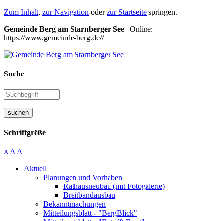
Zum Inhalt
,
zur Navigation
oder
zur Startseite
springen.
Gemeinde Berg am Starnberger See
| Online:
https://www.gemeinde-berg.de//
Suche
suchen
Schriftgröße
A
A
A
Aktuell
Planungen und Vorhaben
Rathausneubau (mit Fotogalerie)
Breitbandausbau
Bekanntmachungen
Mitteilungsblatt - "BergBlick"