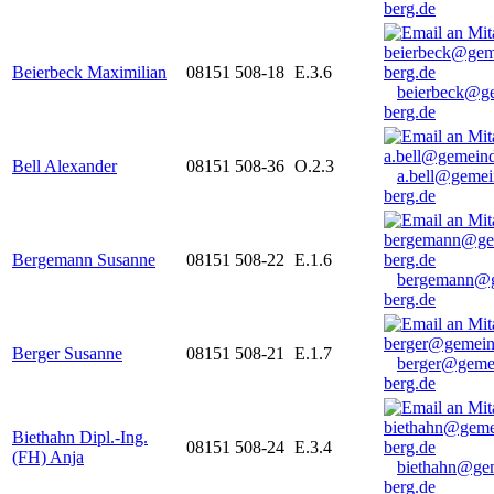
berg.de
Beierbeck Maximilian
08151 508-18
E.3.6
beierbeck@g
berg.de
Bell Alexander
08151 508-36
O.2.3
a.bell@gemei
berg.de
Bergemann Susanne
08151 508-22
E.1.6
bergemann@g
berg.de
Berger Susanne
08151 508-21
E.1.7
berger@geme
berg.de
Biethahn Dipl.-Ing.
08151 508-24
E.3.4
(FH) Anja
biethahn@ge
berg.de