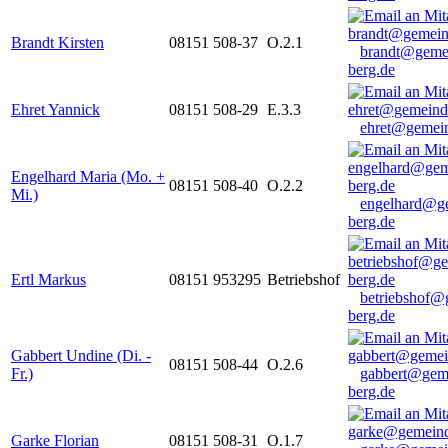
Brandt Kirsten
08151 508-37
O.2.1
brandt@geme
berg.de
Ehret Yannick
08151 508-29
E.3.3
ehret@gemein
Engelhard Maria (Mo. +
08151 508-40
O.2.2
Mi.)
engelhard@g
berg.de
Ertl Markus
08151 953295
Betriebshof
betriebshof@
berg.de
Gabbert Undine (Di. -
08151 508-44
O.2.6
Fr.)
gabbert@gem
berg.de
Garke Florian
08151 508-31
O.1.7