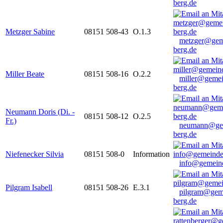
berg.de
Metzger Sabine
08151 508-43
O.1.3
metzger@gem
berg.de
Miller Beate
08151 508-16
O.2.2
miller@gemei
berg.de
Neumann Doris (Di. -
08151 508-12
O.2.5
Fr.)
neumann@ge
berg.de
Niefenecker Silvia
08151 508-0
Information
info@gemeind
Pilgram Isabell
08151 508-26
E.3.1
pilgram@gem
berg.de