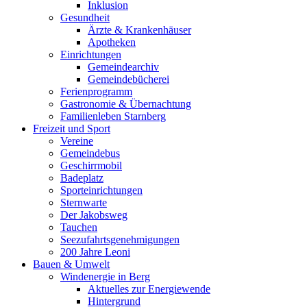
Inklusion
Gesundheit
Ärzte & Krankenhäuser
Apotheken
Einrichtungen
Gemeindearchiv
Gemeindebücherei
Ferienprogramm
Gastronomie & Übernachtung
Familienleben Starnberg
Freizeit und Sport
Vereine
Gemeindebus
Geschirrmobil
Badeplatz
Sporteinrichtungen
Sternwarte
Der Jakobsweg
Tauchen
Seezufahrtsgenehmigungen
200 Jahre Leoni
Bauen & Umwelt
Windenergie in Berg
Aktuelles zur Energiewende
Hintergrund