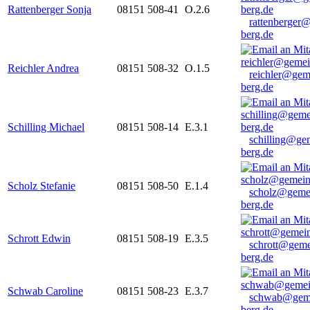
Rattenberger Sonja
08151 508-41
O.2.6
rattenberger
berg.de
Reichler Andrea
08151 508-32
O.1.5
reichler@gem
berg.de
Schilling Michael
08151 508-14
E.3.1
schilling@ge
berg.de
Scholz Stefanie
08151 508-50
E.1.4
scholz@geme
berg.de
Schrott Edwin
08151 508-19
E.3.5
schrott@geme
berg.de
Schwab Caroline
08151 508-23
E.3.7
schwab@gem
berg.de