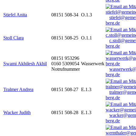
Stiefel Anita
08151 508-34
O.1.3
stiefel@geme
berg.de
Stoll Clara
08151 508-25
O.1.1
c.stoll@geme
berg.de
08151 953296
Swami Akhilesh Akhil
0160 5309054
Wasserwerk
Notrufnummer
wasserwerk@
berg.de
Tralmer Andrea
08151 508-27
E.1.3
tralmer@gem
berg.de
Wacker Judith
08151 508-28
E.1.3
wacker@geme
berg.de