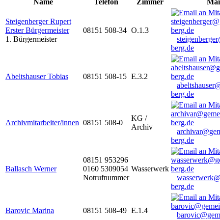
Name
Telefon
Zimmer
Mai
Steigenberger Rupert
Erster Bürgermeister
08151 508-34
O.1.3
1. Bürgermeister
steigenberge
berg.de
Abeltshauser Tobias
08151 508-15
E.3.2
abeltshauser
berg.de
KG /
Archivmitarbeiter/innen
08151 508-0
Archiv
archivar@gem
berg.de
08151 953296
Ballasch Werner
0160 5309054
Wasserwerk
Notrufnummer
wasserwerk@
berg.de
Barovic Marina
08151 508-49
E.1.4
barovic@gem