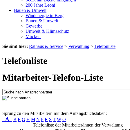
200 Jahre Leoni
Bauen & Umwelt
Windenergie in Berg
Bauen & Umwelt
Gewerbe
Umwelt & Klimaschutz
Mücken
Sie sind hier:
Rathaus & Service
>
Verwaltung
>
Telefonliste
Telefonliste
Mitarbeiter-Telefon-Liste
Sprung zu den Mitarbeitern mit dem Anfangsbuchstaben:
A
B
E
G
H
M
N
P
R
S
T
W
O
Telefonliste der Mitarbeiter/innen der Verwaltung