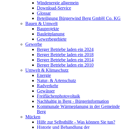
Windenergie allgemein
Download-Service
Glossar
Beteiligung Bürgerwind Berg GmbH Co. KG
Bauen & Umwelt
Bauprojekte
Bauleitplanung
Gewerbegebiete
Gewerbe
Berger Betriebe laden ein 2024
Berger Betriebe laden ein 2018
Berger Betriebe laden ein 2014
Berger Betriebe laden ein 2010
Umwelt & Klimaschutz
Energie
Natur- & Artenschutz
Radverkehr
Gewässer
Freiflächenphotovoltaik
Nachhaltig in Berg - Bürgerinformation
Kommunale Wärmeplanung in der Gemeinde
Berg
Mücken
Hilfe zur Selbsthilfe - Was können Sie tun?
Historie und Behandlung der