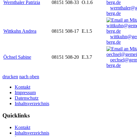
Wernthaler Patrizia
08151 508-33
O.1.6
wernthaler@
berg.de
Wittkuhn Andrea
08151 508-17
E.1.5
wittkuhn@ge
berg.de
Öchsel Sabine
08151 508-20
E.3.7
oechsel@gem
berg.de
drucken
nach oben
Kontakt
Impressum
Datenschutz
Inhaltsverzeichnis
Quicklinks
Kontakt
Inhaltsverzeichnis