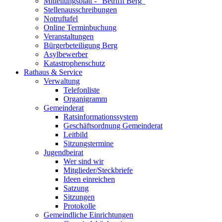
Mitteilungsblatt - "Betrifft Berg"
Stellenausschreibungen
Notruftafel
Online Terminbuchung
Veranstaltungen
Bürgerbeteiligung Berg
Asylbewerber
Katastrophenschutz
Rathaus & Service
Verwaltung
Telefonliste
Organigramm
Gemeinderat
Ratsinformationssystem
Geschäftsordnung Gemeinderat
Leitbild
Sitzungstermine
Jugendbeirat
Wer sind wir
Mitglieder/Steckbriefe
Ideen einreichen
Satzung
Sitzungen
Protokolle
Gemeindliche Einrichtungen