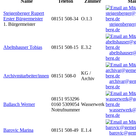
Name
Telefon
Zimmer
Mai
Steigenberger Rupert
Erster Bürgermeister
08151 508-34
O.1.3
1. Bürgermeister
steigenberge
berg.de
Abeltshauser Tobias
08151 508-15
E.3.2
abeltshauser
berg.de
KG /
Archivmitarbeiter/innen
08151 508-0
Archiv
archivar@gem
berg.de
08151 953296
Ballasch Werner
0160 5309054
Wasserwerk
Notrufnummer
wasserwerk@
berg.de
Barovic Marina
08151 508-49
E.1.4
barovic@gem