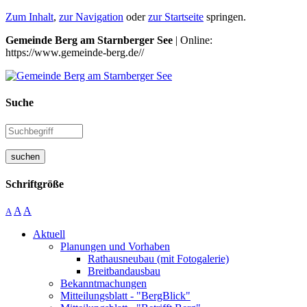
Zum Inhalt
,
zur Navigation
oder
zur Startseite
springen.
Gemeinde Berg am Starnberger See
| Online:
https://www.gemeinde-berg.de//
Suche
suchen
Schriftgröße
A
A
A
Aktuell
Planungen und Vorhaben
Rathausneubau (mit Fotogalerie)
Breitbandausbau
Bekanntmachungen
Mitteilungsblatt - "BergBlick"