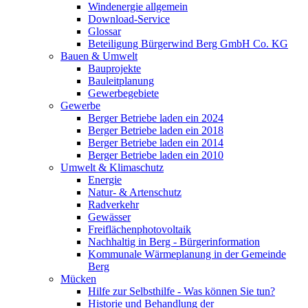
Windenergie allgemein
Download-Service
Glossar
Beteiligung Bürgerwind Berg GmbH Co. KG
Bauen & Umwelt
Bauprojekte
Bauleitplanung
Gewerbegebiete
Gewerbe
Berger Betriebe laden ein 2024
Berger Betriebe laden ein 2018
Berger Betriebe laden ein 2014
Berger Betriebe laden ein 2010
Umwelt & Klimaschutz
Energie
Natur- & Artenschutz
Radverkehr
Gewässer
Freiflächenphotovoltaik
Nachhaltig in Berg - Bürgerinformation
Kommunale Wärmeplanung in der Gemeinde
Berg
Mücken
Hilfe zur Selbsthilfe - Was können Sie tun?
Historie und Behandlung der