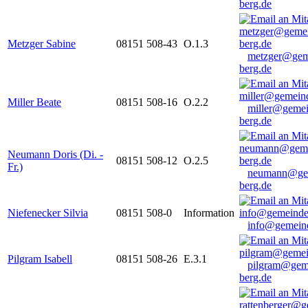
berg.de
Metzger Sabine
08151 508-43
O.1.3
metzger@gem
berg.de
Miller Beate
08151 508-16
O.2.2
miller@gemei
berg.de
Neumann Doris (Di. -
08151 508-12
O.2.5
Fr.)
neumann@ge
berg.de
Niefenecker Silvia
08151 508-0
Information
info@gemeind
Pilgram Isabell
08151 508-26
E.3.1
pilgram@gem
berg.de