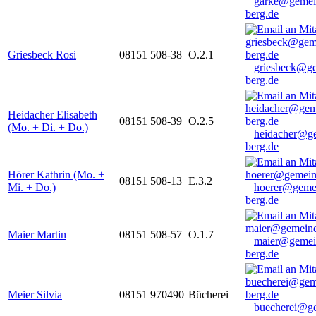
garke@gemei
berg.de
Griesbeck Rosi
08151 508-38
O.2.1
griesbeck@g
berg.de
Heidacher Elisabeth
08151 508-39
O.2.5
(Mo. + Di. + Do.)
heidacher@g
berg.de
Hörer Kathrin (Mo. +
08151 508-13
E.3.2
Mi. + Do.)
hoerer@geme
berg.de
Maier Martin
08151 508-57
O.1.7
maier@gemei
berg.de
Meier Silvia
08151 970490
Bücherei
buecherei@g