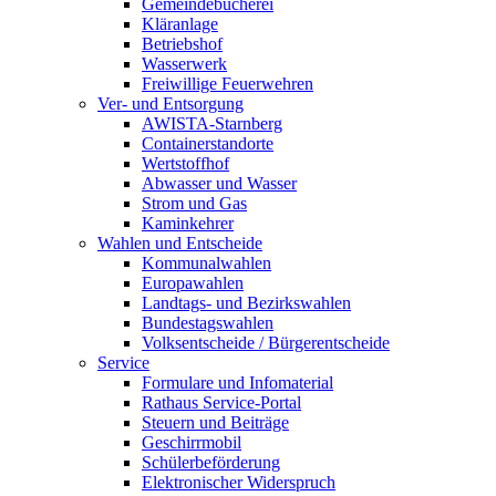
Gemeindebücherei
Kläranlage
Betriebshof
Wasserwerk
Freiwillige Feuerwehren
Ver- und Entsorgung
AWISTA-Starnberg
Containerstandorte
Wertstoffhof
Abwasser und Wasser
Strom und Gas
Kaminkehrer
Wahlen und Entscheide
Kommunalwahlen
Europawahlen
Landtags- und Bezirkswahlen
Bundestagswahlen
Volksentscheide / Bürgerentscheide
Service
Formulare und Infomaterial
Rathaus Service-Portal
Steuern und Beiträge
Geschirrmobil
Schülerbeförderung
Elektronischer Widerspruch