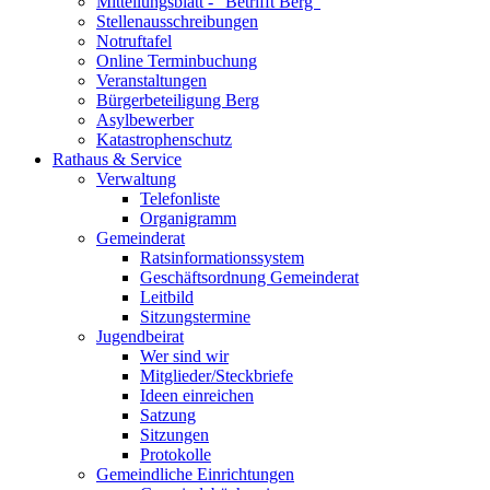
Mitteilungsblatt - "Betrifft Berg"
Stellenausschreibungen
Notruftafel
Online Terminbuchung
Veranstaltungen
Bürgerbeteiligung Berg
Asylbewerber
Katastrophenschutz
Rathaus & Service
Verwaltung
Telefonliste
Organigramm
Gemeinderat
Ratsinformationssystem
Geschäftsordnung Gemeinderat
Leitbild
Sitzungstermine
Jugendbeirat
Wer sind wir
Mitglieder/Steckbriefe
Ideen einreichen
Satzung
Sitzungen
Protokolle
Gemeindliche Einrichtungen