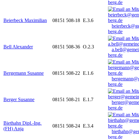
berg.de
Beierbeck Maximilian
08151 508-18
E.3.6
beierbeck@g
berg.de
Bell Alexander
08151 508-36
O.2.3
a.bell@gemei
berg.de
Bergemann Susanne
08151 508-22
E.1.6
bergemann@g
berg.de
Berger Susanne
08151 508-21
E.1.7
berger@geme
berg.de
Biethahn Dipl.-Ing.
08151 508-24
E.3.4
(FH) Anja
biethahn@ge
berg.de