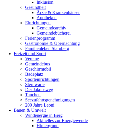
Inklusion
Gesundheit
Ärzte & Krankenhäuser
Apotheken
Einrichtungen
Gemeindearchiv
Gemeindebücherei
Ferienprogramm
Gastronomie & Übernachtung
Familienleben Starnberg
Freizeit und Sport
Vereine
Gemeindebus
Geschirrmobil
Badeplatz
Sporteinrichtungen
Sternwarte
Der Jakobsweg
Tauchen
Seezufahrtsgenehmigungen
200 Jahre Leoni
Bauen & Umwelt
Windenergie in Berg
Aktuelles zur Energiewende
Hintergrund