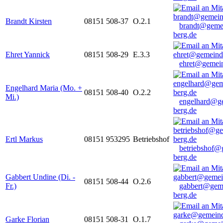
Brandt Kirsten
08151 508-37
O.2.1
brandt@geme
berg.de
Ehret Yannick
08151 508-29
E.3.3
ehret@gemein
Engelhard Maria (Mo. +
08151 508-40
O.2.2
Mi.)
engelhard@g
berg.de
Ertl Markus
08151 953295
Betriebshof
betriebshof@
berg.de
Gabbert Undine (Di. -
08151 508-44
O.2.6
Fr.)
gabbert@gem
berg.de
Garke Florian
08151 508-31
O.1.7