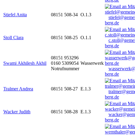
Stiefel Anita
08151 508-34
O.1.3
stiefel@geme
berg.de
Stoll Clara
08151 508-25
O.1.1
c.stoll@geme
berg.de
08151 953296
Swami Akhilesh Akhil
0160 5309054
Wasserwerk
Notrufnummer
wasserwerk@
berg.de
Tralmer Andrea
08151 508-27
E.1.3
tralmer@gem
berg.de
Wacker Judith
08151 508-28
E.1.3
wacker@geme
berg.de