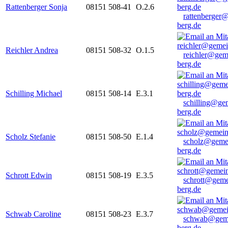
Rattenberger Sonja
08151 508-41
O.2.6
rattenberger
berg.de
Reichler Andrea
08151 508-32
O.1.5
reichler@gem
berg.de
Schilling Michael
08151 508-14
E.3.1
schilling@ge
berg.de
Scholz Stefanie
08151 508-50
E.1.4
scholz@geme
berg.de
Schrott Edwin
08151 508-19
E.3.5
schrott@geme
berg.de
Schwab Caroline
08151 508-23
E.3.7
schwab@gem
berg.de