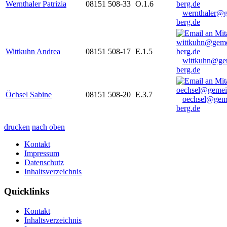
Wernthaler Patrizia
08151 508-33
O.1.6
wernthaler@
berg.de
Wittkuhn Andrea
08151 508-17
E.1.5
wittkuhn@ge
berg.de
Öchsel Sabine
08151 508-20
E.3.7
oechsel@gem
berg.de
drucken
nach oben
Kontakt
Impressum
Datenschutz
Inhaltsverzeichnis
Quicklinks
Kontakt
Inhaltsverzeichnis