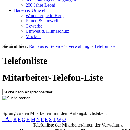
200 Jahre Leoni
Bauen & Umwelt
Windenergie in Berg
Bauen & Umwelt
Gewerbe
Umwelt & Klimaschutz
Mücken
Sie sind hier:
Rathaus & Service
>
Verwaltung
>
Telefonliste
Telefonliste
Mitarbeiter-Telefon-Liste
Sprung zu den Mitarbeitern mit dem Anfangsbuchstaben:
A
B
E
G
H
M
N
P
R
S
T
W
O
Telefonliste der Mitarbeiter/innen der Verwaltung