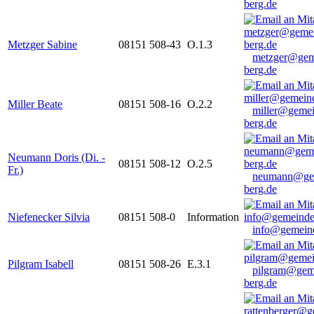
berg.de
Metzger Sabine
08151 508-43
O.1.3
metzger@gem
berg.de
Miller Beate
08151 508-16
O.2.2
miller@gemei
berg.de
Neumann Doris (Di. -
08151 508-12
O.2.5
Fr.)
neumann@ge
berg.de
Niefenecker Silvia
08151 508-0
Information
info@gemeind
Pilgram Isabell
08151 508-26
E.3.1
pilgram@gem
berg.de