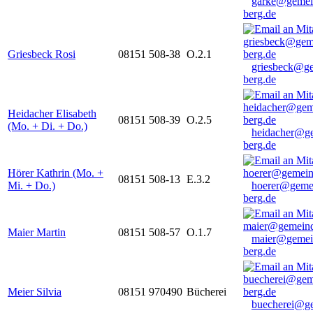
garke@gemei
berg.de
Griesbeck Rosi
08151 508-38
O.2.1
griesbeck@g
berg.de
Heidacher Elisabeth
08151 508-39
O.2.5
(Mo. + Di. + Do.)
heidacher@g
berg.de
Hörer Kathrin (Mo. +
08151 508-13
E.3.2
Mi. + Do.)
hoerer@geme
berg.de
Maier Martin
08151 508-57
O.1.7
maier@gemei
berg.de
Meier Silvia
08151 970490
Bücherei
buecherei@g