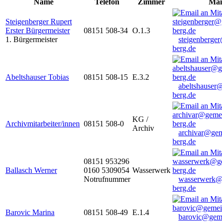
Name
Telefon
Zimmer
Mai
Steigenberger Rupert
Erster Bürgermeister
08151 508-34
O.1.3
1. Bürgermeister
steigenberge
berg.de
Abeltshauser Tobias
08151 508-15
E.3.2
abeltshauser
berg.de
KG /
Archivmitarbeiter/innen
08151 508-0
Archiv
archivar@gem
berg.de
08151 953296
Ballasch Werner
0160 5309054
Wasserwerk
Notrufnummer
wasserwerk@
berg.de
Barovic Marina
08151 508-49
E.1.4
barovic@gem