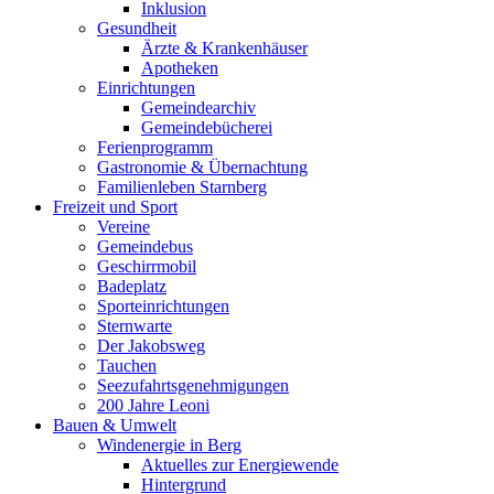
Inklusion
Gesundheit
Ärzte & Krankenhäuser
Apotheken
Einrichtungen
Gemeindearchiv
Gemeindebücherei
Ferienprogramm
Gastronomie & Übernachtung
Familienleben Starnberg
Freizeit und Sport
Vereine
Gemeindebus
Geschirrmobil
Badeplatz
Sporteinrichtungen
Sternwarte
Der Jakobsweg
Tauchen
Seezufahrtsgenehmigungen
200 Jahre Leoni
Bauen & Umwelt
Windenergie in Berg
Aktuelles zur Energiewende
Hintergrund