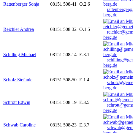
Rattenberger Sonja
08151 508-41
O.2.6
rattenberger
berg.de
Reichler Andrea
08151 508-32
O.1.5
reichler@gem
berg.de
Schilling Michael
08151 508-14
E.3.1
schilling@ge
berg.de
Scholz Stefanie
08151 508-50
E.1.4
scholz@geme
berg.de
Schrott Edwin
08151 508-19
E.3.5
schrott@geme
berg.de
Schwab Caroline
08151 508-23
E.3.7
schwab@gem
berg.de