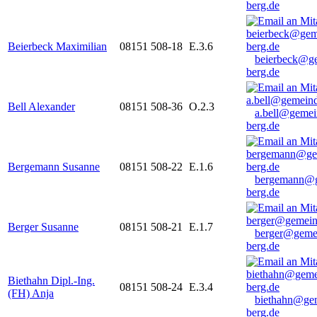
berg.de
Beierbeck Maximilian
08151 508-18
E.3.6
beierbeck@g
berg.de
Bell Alexander
08151 508-36
O.2.3
a.bell@gemei
berg.de
Bergemann Susanne
08151 508-22
E.1.6
bergemann@g
berg.de
Berger Susanne
08151 508-21
E.1.7
berger@geme
berg.de
Biethahn Dipl.-Ing.
08151 508-24
E.3.4
(FH) Anja
biethahn@ge
berg.de