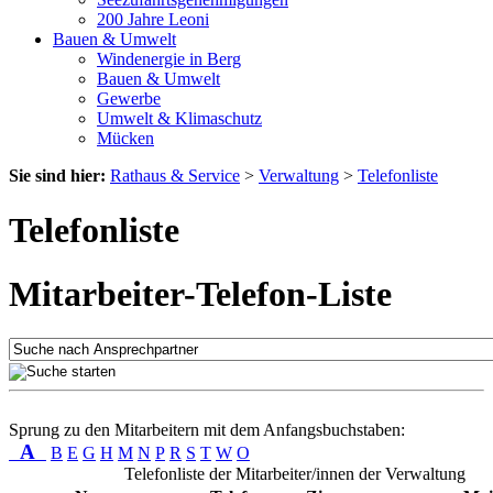
200 Jahre Leoni
Bauen & Umwelt
Windenergie in Berg
Bauen & Umwelt
Gewerbe
Umwelt & Klimaschutz
Mücken
Sie sind hier:
Rathaus & Service
>
Verwaltung
>
Telefonliste
Telefonliste
Mitarbeiter-Telefon-Liste
Sprung zu den Mitarbeitern mit dem Anfangsbuchstaben:
A
B
E
G
H
M
N
P
R
S
T
W
O
Telefonliste der Mitarbeiter/innen der Verwaltung