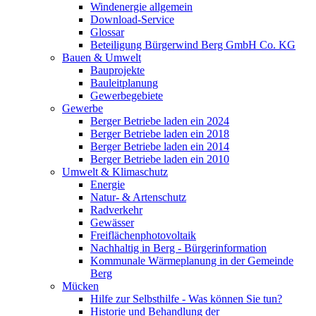
Windenergie allgemein
Download-Service
Glossar
Beteiligung Bürgerwind Berg GmbH Co. KG
Bauen & Umwelt
Bauprojekte
Bauleitplanung
Gewerbegebiete
Gewerbe
Berger Betriebe laden ein 2024
Berger Betriebe laden ein 2018
Berger Betriebe laden ein 2014
Berger Betriebe laden ein 2010
Umwelt & Klimaschutz
Energie
Natur- & Artenschutz
Radverkehr
Gewässer
Freiflächenphotovoltaik
Nachhaltig in Berg - Bürgerinformation
Kommunale Wärmeplanung in der Gemeinde
Berg
Mücken
Hilfe zur Selbsthilfe - Was können Sie tun?
Historie und Behandlung der