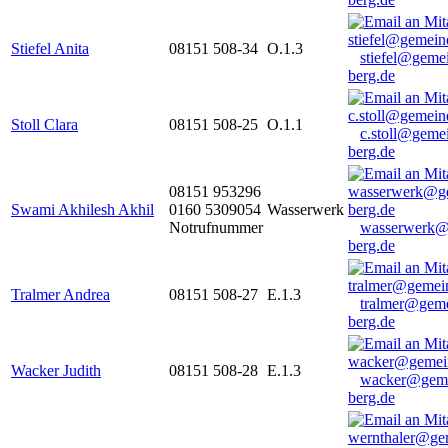
Stiefel Anita
08151 508-34
O.1.3
stiefel@geme
berg.de
Stoll Clara
08151 508-25
O.1.1
c.stoll@geme
berg.de
08151 953296
Swami Akhilesh Akhil
0160 5309054
Wasserwerk
Notrufnummer
wasserwerk@
berg.de
Tralmer Andrea
08151 508-27
E.1.3
tralmer@gem
berg.de
Wacker Judith
08151 508-28
E.1.3
wacker@geme
berg.de