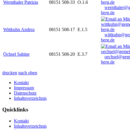
Wernthaler Patrizia
08151 508-33
O.1.6
wernthaler@
berg.de
Wittkuhn Andrea
08151 508-17
E.1.5
wittkuhn@ge
berg.de
Öchsel Sabine
08151 508-20
E.3.7
oechsel@gem
berg.de
drucken
nach oben
Kontakt
Impressum
Datenschutz
Inhaltsverzeichnis
Quicklinks
Kontakt
Inhaltsverzeichnis