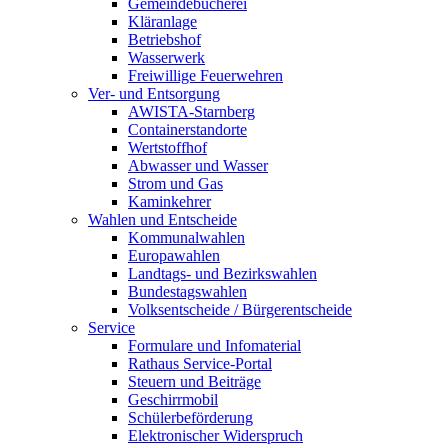
Gemeindebücherei
Kläranlage
Betriebshof
Wasserwerk
Freiwillige Feuerwehren
Ver- und Entsorgung
AWISTA-Starnberg
Containerstandorte
Wertstoffhof
Abwasser und Wasser
Strom und Gas
Kaminkehrer
Wahlen und Entscheide
Kommunalwahlen
Europawahlen
Landtags- und Bezirkswahlen
Bundestagswahlen
Volksentscheide / Bürgerentscheide
Service
Formulare und Infomaterial
Rathaus Service-Portal
Steuern und Beiträge
Geschirrmobil
Schülerbeförderung
Elektronischer Widerspruch