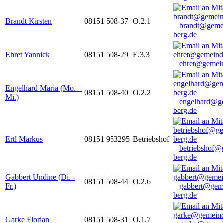
Brandt Kirsten
08151 508-37
O.2.1
brandt@geme
berg.de
Ehret Yannick
08151 508-29
E.3.3
ehret@gemein
Engelhard Maria (Mo. +
08151 508-40
O.2.2
Mi.)
engelhard@g
berg.de
Ertl Markus
08151 953295
Betriebshof
betriebshof@
berg.de
Gabbert Undine (Di. -
08151 508-44
O.2.6
Fr.)
gabbert@gem
berg.de
Garke Florian
08151 508-31
O.1.7