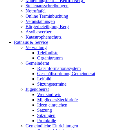
Mitteilungsblatt - "Betrifft Berg"
Stellenausschreibungen
Notruftafel
Online Terminbuchung
Veranstaltungen
Bürgerbeteiligung Berg
Asylbewerber
Katastrophenschutz
Rathaus & Service
Verwaltung
Telefonliste
Organigramm
Gemeinderat
Ratsinformationssystem
Geschäftsordnung Gemeinderat
Leitbild
Sitzungstermine
Jugendbeirat
Wer sind wir
Mitglieder/Steckbriefe
Ideen einreichen
Satzung
Sitzungen
Protokolle
Gemeindliche Einrichtungen