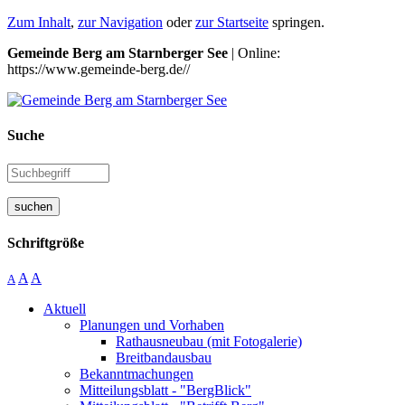
Zum Inhalt
,
zur Navigation
oder
zur Startseite
springen.
Gemeinde Berg am Starnberger See
| Online:
https://www.gemeinde-berg.de//
Suche
suchen
Schriftgröße
A
A
A
Aktuell
Planungen und Vorhaben
Rathausneubau (mit Fotogalerie)
Breitbandausbau
Bekanntmachungen
Mitteilungsblatt - "BergBlick"