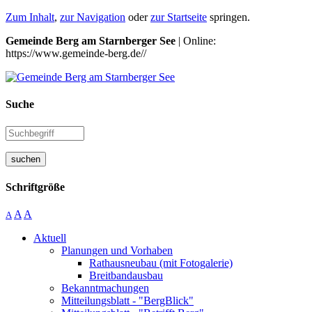
Zum Inhalt
,
zur Navigation
oder
zur Startseite
springen.
Gemeinde Berg am Starnberger See
| Online:
https://www.gemeinde-berg.de//
Suche
suchen
Schriftgröße
A
A
A
Aktuell
Planungen und Vorhaben
Rathausneubau (mit Fotogalerie)
Breitbandausbau
Bekanntmachungen
Mitteilungsblatt - "BergBlick"