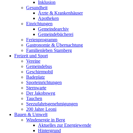
Inklusion
Gesundheit
Ärzte & Krankenhäuser
Apotheken
Einrichtungen
Gemeindearchiv
Gemeindebücherei
Ferienprogramm
Gastronomie & Übernachtung
Familienleben Starnberg
Freizeit und Sport
Vereine
Gemeindebus
Geschirrmobil
Badeplatz
Sporteinrichtungen
Sternwarte
Der Jakobsweg
Tauchen
Seezufahrtsgenehmigungen
200 Jahre Leoni
Bauen & Umwelt
Windenergie in Berg
Aktuelles zur Energiewende
Hintergrund