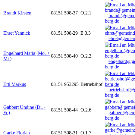
Brandt Kirsten
08151 508-37
O.2.1
brandt@geme
berg.de
Ehret Yannick
08151 508-29
E.3.3
ehret@gemein
Engelhard Maria (Mo. +
08151 508-40
O.2.2
Mi.)
engelhard@g
berg.de
Ertl Markus
08151 953295
Betriebshof
betriebshof@
berg.de
Gabbert Undine (Di. -
08151 508-44
O.2.6
Fr.)
gabbert@gem
berg.de
Garke Florian
08151 508-31
O.1.7