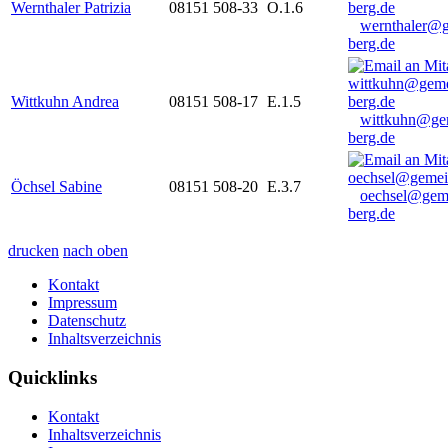
Wernthaler Patrizia
08151 508-33
O.1.6
wernthaler@
berg.de
Wittkuhn Andrea
08151 508-17
E.1.5
wittkuhn@ge
berg.de
Öchsel Sabine
08151 508-20
E.3.7
oechsel@gem
berg.de
drucken
nach oben
Kontakt
Impressum
Datenschutz
Inhaltsverzeichnis
Quicklinks
Kontakt
Inhaltsverzeichnis