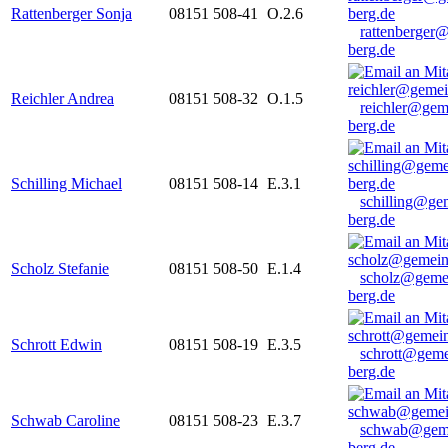
Rattenberger Sonja
08151 508-41
O.2.6
rattenberger
berg.de
Reichler Andrea
08151 508-32
O.1.5
reichler@gem
berg.de
Schilling Michael
08151 508-14
E.3.1
schilling@ge
berg.de
Scholz Stefanie
08151 508-50
E.1.4
scholz@geme
berg.de
Schrott Edwin
08151 508-19
E.3.5
schrott@geme
berg.de
Schwab Caroline
08151 508-23
E.3.7
schwab@gem
berg.de