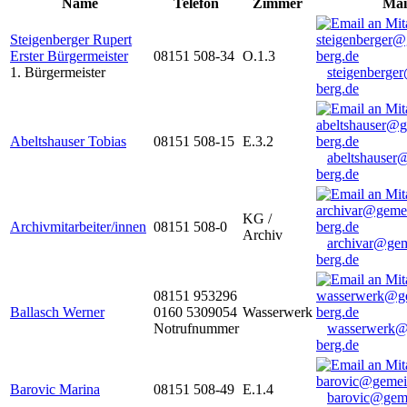
Name
Telefon
Zimmer
Mai
Steigenberger Rupert
Erster Bürgermeister
08151 508-34
O.1.3
1. Bürgermeister
steigenberge
berg.de
Abeltshauser Tobias
08151 508-15
E.3.2
abeltshauser
berg.de
KG /
Archivmitarbeiter/innen
08151 508-0
Archiv
archivar@gem
berg.de
08151 953296
Ballasch Werner
0160 5309054
Wasserwerk
Notrufnummer
wasserwerk@
berg.de
Barovic Marina
08151 508-49
E.1.4
barovic@gem