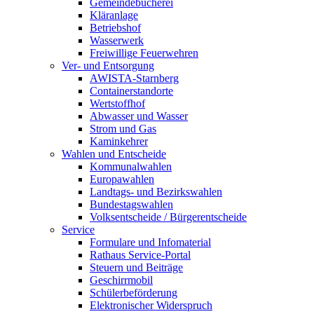
Gemeindebücherei
Kläranlage
Betriebshof
Wasserwerk
Freiwillige Feuerwehren
Ver- und Entsorgung
AWISTA-Starnberg
Containerstandorte
Wertstoffhof
Abwasser und Wasser
Strom und Gas
Kaminkehrer
Wahlen und Entscheide
Kommunalwahlen
Europawahlen
Landtags- und Bezirkswahlen
Bundestagswahlen
Volksentscheide / Bürgerentscheide
Service
Formulare und Infomaterial
Rathaus Service-Portal
Steuern und Beiträge
Geschirrmobil
Schülerbeförderung
Elektronischer Widerspruch