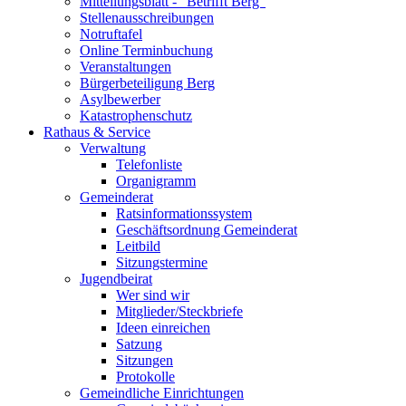
Mitteilungsblatt - "Betrifft Berg"
Stellenausschreibungen
Notruftafel
Online Terminbuchung
Veranstaltungen
Bürgerbeteiligung Berg
Asylbewerber
Katastrophenschutz
Rathaus & Service
Verwaltung
Telefonliste
Organigramm
Gemeinderat
Ratsinformationssystem
Geschäftsordnung Gemeinderat
Leitbild
Sitzungstermine
Jugendbeirat
Wer sind wir
Mitglieder/Steckbriefe
Ideen einreichen
Satzung
Sitzungen
Protokolle
Gemeindliche Einrichtungen