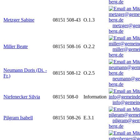
berg.de
Metzger Sabine
08151 508-43
O.1.3
metzger@gem
berg.de
Miller Beate
08151 508-16
O.2.2
miller@gemei
berg.de
Neumann Doris (Di. -
08151 508-12
O.2.5
Fr.)
neumann@ge
berg.de
Niefenecker Silvia
08151 508-0
Information
info@gemeind
Pilgram Isabell
08151 508-26
E.3.1
pilgram@gem
berg.de