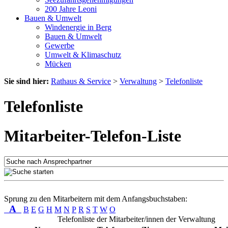
200 Jahre Leoni
Bauen & Umwelt
Windenergie in Berg
Bauen & Umwelt
Gewerbe
Umwelt & Klimaschutz
Mücken
Sie sind hier:
Rathaus & Service
>
Verwaltung
>
Telefonliste
Telefonliste
Mitarbeiter-Telefon-Liste
Sprung zu den Mitarbeitern mit dem Anfangsbuchstaben:
A
B
E
G
H
M
N
P
R
S
T
W
O
Telefonliste der Mitarbeiter/innen der Verwaltung