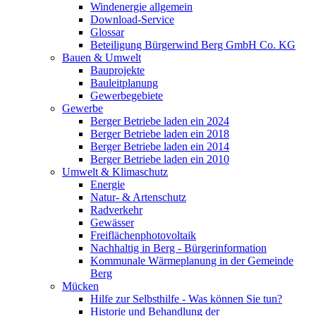
Windenergie allgemein
Download-Service
Glossar
Beteiligung Bürgerwind Berg GmbH Co. KG
Bauen & Umwelt
Bauprojekte
Bauleitplanung
Gewerbegebiete
Gewerbe
Berger Betriebe laden ein 2024
Berger Betriebe laden ein 2018
Berger Betriebe laden ein 2014
Berger Betriebe laden ein 2010
Umwelt & Klimaschutz
Energie
Natur- & Artenschutz
Radverkehr
Gewässer
Freiflächenphotovoltaik
Nachhaltig in Berg - Bürgerinformation
Kommunale Wärmeplanung in der Gemeinde
Berg
Mücken
Hilfe zur Selbsthilfe - Was können Sie tun?
Historie und Behandlung der