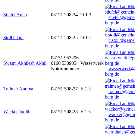
Stiefel Anita
08151 508-34
O.1.3
stiefel@geme
berg.de
Stoll Clara
08151 508-25
O.1.1
c.stoll@geme
berg.de
08151 953296
Swami Akhilesh Akhil
0160 5309054
Wasserwerk
Notrufnummer
wasserwerk@
berg.de
Tralmer Andrea
08151 508-27
E.1.3
tralmer@gem
berg.de
Wacker Judith
08151 508-28
E.1.3
wacker@geme
berg.de