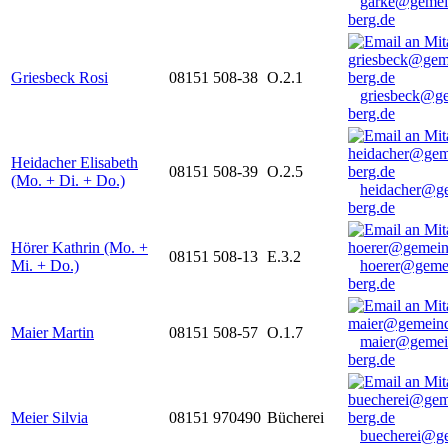
garke@gemei
berg.de
Griesbeck Rosi
08151 508-38
O.2.1
griesbeck@g
berg.de
Heidacher Elisabeth
08151 508-39
O.2.5
(Mo. + Di. + Do.)
heidacher@g
berg.de
Hörer Kathrin (Mo. +
08151 508-13
E.3.2
Mi. + Do.)
hoerer@geme
berg.de
Maier Martin
08151 508-57
O.1.7
maier@gemei
berg.de
Meier Silvia
08151 970490
Bücherei
buecherei@g