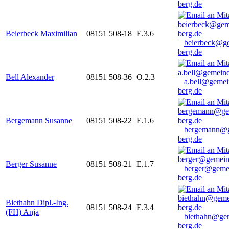
berg.de
Beierbeck Maximilian
08151 508-18
E.3.6
beierbeck@g
berg.de
Bell Alexander
08151 508-36
O.2.3
a.bell@gemei
berg.de
Bergemann Susanne
08151 508-22
E.1.6
bergemann@g
berg.de
Berger Susanne
08151 508-21
E.1.7
berger@geme
berg.de
Biethahn Dipl.-Ing.
08151 508-24
E.3.4
(FH) Anja
biethahn@ge
berg.de