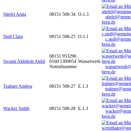
Stiefel Anita
08151 508-34
O.1.3
stiefel@geme
berg.de
Stoll Clara
08151 508-25
O.1.1
c.stoll@geme
berg.de
08151 953296
Swami Akhilesh Akhil
0160 5309054
Wasserwerk
Notrufnummer
wasserwerk@
berg.de
Tralmer Andrea
08151 508-27
E.1.3
tralmer@gem
berg.de
Wacker Judith
08151 508-28
E.1.3
wacker@geme
berg.de