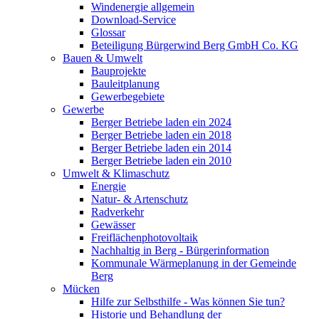
Windenergie allgemein
Download-Service
Glossar
Beteiligung Bürgerwind Berg GmbH Co. KG
Bauen & Umwelt
Bauprojekte
Bauleitplanung
Gewerbegebiete
Gewerbe
Berger Betriebe laden ein 2024
Berger Betriebe laden ein 2018
Berger Betriebe laden ein 2014
Berger Betriebe laden ein 2010
Umwelt & Klimaschutz
Energie
Natur- & Artenschutz
Radverkehr
Gewässer
Freiflächenphotovoltaik
Nachhaltig in Berg - Bürgerinformation
Kommunale Wärmeplanung in der Gemeinde
Berg
Mücken
Hilfe zur Selbsthilfe - Was können Sie tun?
Historie und Behandlung der