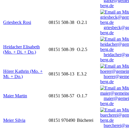
garke@gemei
berg.de
Griesbeck Rosi
08151 508-38
O.2.1
griesbeck@g
berg.de
Heidacher Elisabeth
08151 508-39
O.2.5
(Mo. + Di. + Do.)
heidacher@g
berg.de
Hörer Kathrin (Mo. +
08151 508-13
E.3.2
Mi. + Do.)
hoerer@geme
berg.de
Maier Martin
08151 508-57
O.1.7
maier@gemei
berg.de
Meier Silvia
08151 970490
Bücherei
buecherei@g