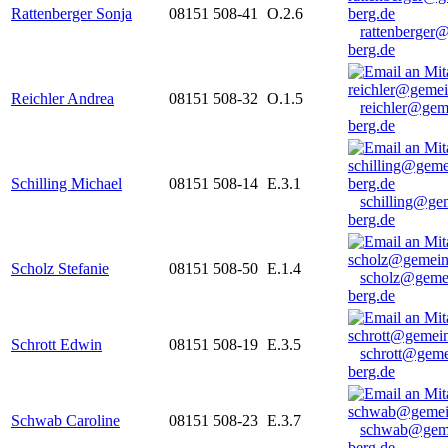
Rattenberger Sonja
08151 508-41
O.2.6
rattenberger
berg.de
Reichler Andrea
08151 508-32
O.1.5
reichler@gem
berg.de
Schilling Michael
08151 508-14
E.3.1
schilling@ge
berg.de
Scholz Stefanie
08151 508-50
E.1.4
scholz@geme
berg.de
Schrott Edwin
08151 508-19
E.3.5
schrott@geme
berg.de
Schwab Caroline
08151 508-23
E.3.7
schwab@gem
berg.de