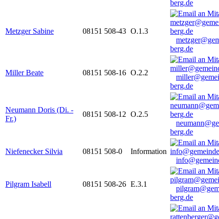
berg.de
Metzger Sabine
08151 508-43
O.1.3
metzger@gem
berg.de
Miller Beate
08151 508-16
O.2.2
miller@gemei
berg.de
Neumann Doris (Di. -
08151 508-12
O.2.5
Fr.)
neumann@ge
berg.de
Niefenecker Silvia
08151 508-0
Information
info@gemeind
Pilgram Isabell
08151 508-26
E.3.1
pilgram@gem
berg.de