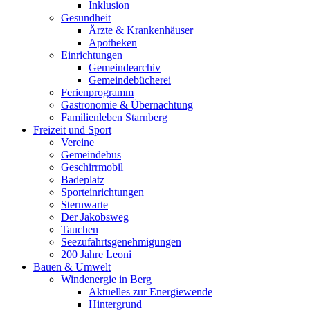
Inklusion
Gesundheit
Ärzte & Krankenhäuser
Apotheken
Einrichtungen
Gemeindearchiv
Gemeindebücherei
Ferienprogramm
Gastronomie & Übernachtung
Familienleben Starnberg
Freizeit und Sport
Vereine
Gemeindebus
Geschirrmobil
Badeplatz
Sporteinrichtungen
Sternwarte
Der Jakobsweg
Tauchen
Seezufahrtsgenehmigungen
200 Jahre Leoni
Bauen & Umwelt
Windenergie in Berg
Aktuelles zur Energiewende
Hintergrund