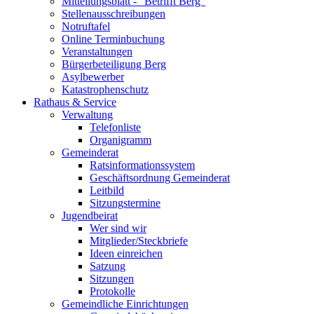
Mitteilungsblatt - "Betrifft Berg"
Stellenausschreibungen
Notruftafel
Online Terminbuchung
Veranstaltungen
Bürgerbeteiligung Berg
Asylbewerber
Katastrophenschutz
Rathaus & Service
Verwaltung
Telefonliste
Organigramm
Gemeinderat
Ratsinformationssystem
Geschäftsordnung Gemeinderat
Leitbild
Sitzungstermine
Jugendbeirat
Wer sind wir
Mitglieder/Steckbriefe
Ideen einreichen
Satzung
Sitzungen
Protokolle
Gemeindliche Einrichtungen