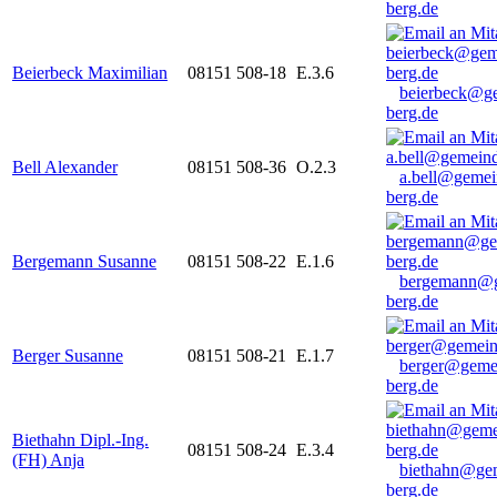
berg.de
Beierbeck Maximilian
08151 508-18
E.3.6
beierbeck@g
berg.de
Bell Alexander
08151 508-36
O.2.3
a.bell@gemei
berg.de
Bergemann Susanne
08151 508-22
E.1.6
bergemann@g
berg.de
Berger Susanne
08151 508-21
E.1.7
berger@geme
berg.de
Biethahn Dipl.-Ing.
08151 508-24
E.3.4
(FH) Anja
biethahn@ge
berg.de