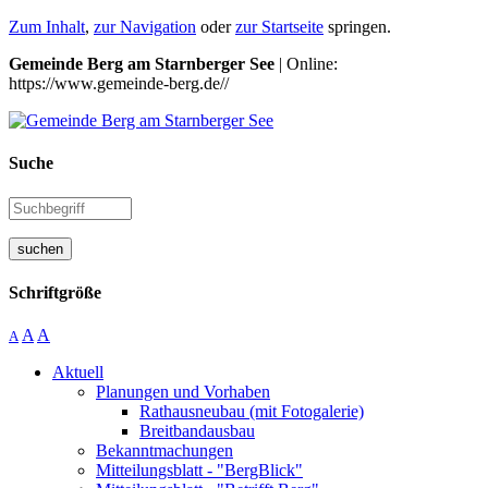
Zum Inhalt
,
zur Navigation
oder
zur Startseite
springen.
Gemeinde Berg am Starnberger See
| Online:
https://www.gemeinde-berg.de//
Suche
suchen
Schriftgröße
A
A
A
Aktuell
Planungen und Vorhaben
Rathausneubau (mit Fotogalerie)
Breitbandausbau
Bekanntmachungen
Mitteilungsblatt - "BergBlick"