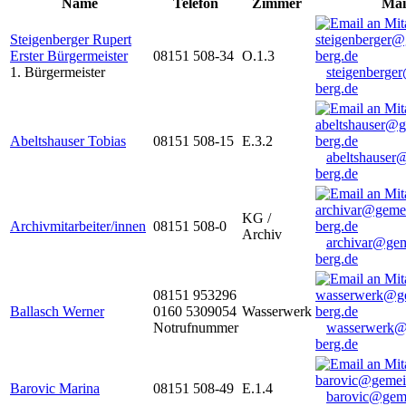
Name
Telefon
Zimmer
Mai
Steigenberger Rupert
Erster Bürgermeister
08151 508-34
O.1.3
1. Bürgermeister
steigenberge
berg.de
Abeltshauser Tobias
08151 508-15
E.3.2
abeltshauser
berg.de
KG /
Archivmitarbeiter/innen
08151 508-0
Archiv
archivar@gem
berg.de
08151 953296
Ballasch Werner
0160 5309054
Wasserwerk
Notrufnummer
wasserwerk@
berg.de
Barovic Marina
08151 508-49
E.1.4
barovic@gem