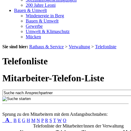
200 Jahre Leoni
Bauen & Umwelt
Windenergie in Berg
Bauen & Umwelt
Gewerbe
Umwelt & Klimaschutz
Mücken
Sie sind hier:
Rathaus & Service
>
Verwaltung
>
Telefonliste
Telefonliste
Mitarbeiter-Telefon-Liste
Sprung zu den Mitarbeitern mit dem Anfangsbuchstaben:
A
B
E
G
H
M
N
P
R
S
T
W
O
Telefonliste der Mitarbeiter/innen der Verwaltung