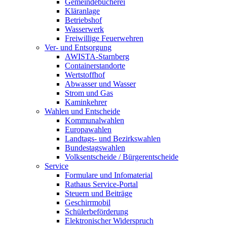
Gemeindebücherei
Kläranlage
Betriebshof
Wasserwerk
Freiwillige Feuerwehren
Ver- und Entsorgung
AWISTA-Starnberg
Containerstandorte
Wertstoffhof
Abwasser und Wasser
Strom und Gas
Kaminkehrer
Wahlen und Entscheide
Kommunalwahlen
Europawahlen
Landtags- und Bezirkswahlen
Bundestagswahlen
Volksentscheide / Bürgerentscheide
Service
Formulare und Infomaterial
Rathaus Service-Portal
Steuern und Beiträge
Geschirrmobil
Schülerbeförderung
Elektronischer Widerspruch