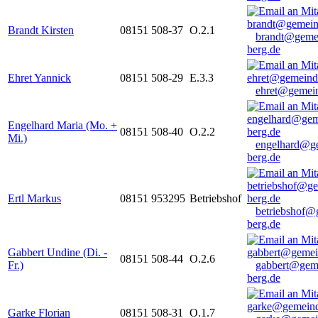
Brandt Kirsten
08151 508-37
O.2.1
brandt@geme
berg.de
Ehret Yannick
08151 508-29
E.3.3
ehret@gemein
Engelhard Maria (Mo. +
08151 508-40
O.2.2
Mi.)
engelhard@g
berg.de
Ertl Markus
08151 953295
Betriebshof
betriebshof@
berg.de
Gabbert Undine (Di. -
08151 508-44
O.2.6
Fr.)
gabbert@gem
berg.de
Garke Florian
08151 508-31
O.1.7