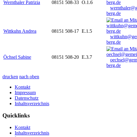
Wernthaler Patrizia
08151 508-33
O.1.6
wernthaler@
berg.de
Wittkuhn Andrea
08151 508-17
E.1.5
wittkuhn@ge
berg.de
Öchsel Sabine
08151 508-20
E.3.7
oechsel@gem
berg.de
drucken
nach oben
Kontakt
Impressum
Datenschutz
Inhaltsverzeichnis
Quicklinks
Kontakt
Inhaltsverzeichnis