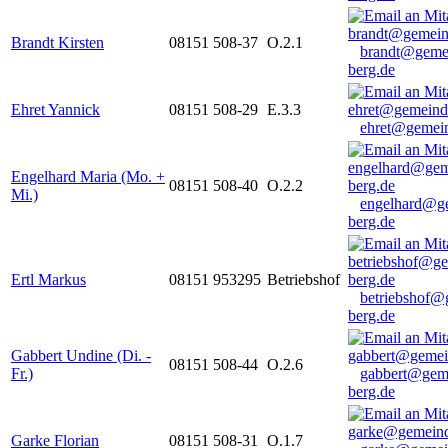
Brandt Kirsten
08151 508-37
O.2.1
brandt@geme
berg.de
Ehret Yannick
08151 508-29
E.3.3
ehret@gemein
Engelhard Maria (Mo. +
08151 508-40
O.2.2
Mi.)
engelhard@g
berg.de
Ertl Markus
08151 953295
Betriebshof
betriebshof@
berg.de
Gabbert Undine (Di. -
08151 508-44
O.2.6
Fr.)
gabbert@gem
berg.de
Garke Florian
08151 508-31
O.1.7