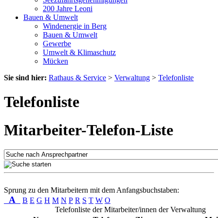
200 Jahre Leoni
Bauen & Umwelt
Windenergie in Berg
Bauen & Umwelt
Gewerbe
Umwelt & Klimaschutz
Mücken
Sie sind hier:
Rathaus & Service
>
Verwaltung
>
Telefonliste
Telefonliste
Mitarbeiter-Telefon-Liste
Sprung zu den Mitarbeitern mit dem Anfangsbuchstaben:
A
B
E
G
H
M
N
P
R
S
T
W
O
Telefonliste der Mitarbeiter/innen der Verwaltung