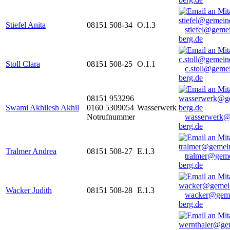
Stiefel Anita
08151 508-34
O.1.3
stiefel@geme
berg.de
Stoll Clara
08151 508-25
O.1.1
c.stoll@geme
berg.de
08151 953296
Swami Akhilesh Akhil
0160 5309054
Wasserwerk
Notrufnummer
wasserwerk@
berg.de
Tralmer Andrea
08151 508-27
E.1.3
tralmer@gem
berg.de
Wacker Judith
08151 508-28
E.1.3
wacker@geme
berg.de