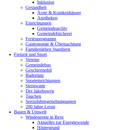
Inklusion
Gesundheit
Ärzte & Krankenhäuser
Apotheken
Einrichtungen
Gemeindearchiv
Gemeindebücherei
Ferienprogramm
Gastronomie & Übernachtung
Familienleben Starnberg
Freizeit und Sport
Vereine
Gemeindebus
Geschirrmobil
Badeplatz
Sporteinrichtungen
Sternwarte
Der Jakobsweg
Tauchen
Seezufahrtsgenehmigungen
200 Jahre Leoni
Bauen & Umwelt
Windenergie in Berg
Aktuelles zur Energiewende
Hintergrund