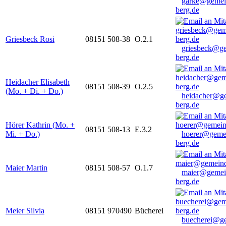
garke@gemei
berg.de
Griesbeck Rosi
08151 508-38
O.2.1
griesbeck@g
berg.de
Heidacher Elisabeth
08151 508-39
O.2.5
(Mo. + Di. + Do.)
heidacher@g
berg.de
Hörer Kathrin (Mo. +
08151 508-13
E.3.2
Mi. + Do.)
hoerer@geme
berg.de
Maier Martin
08151 508-57
O.1.7
maier@gemei
berg.de
Meier Silvia
08151 970490
Bücherei
buecherei@g