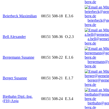
berg.de
Beierbeck Maximilian
08151 508-18
E.3.6
beierbeck@g
berg.de
Bell Alexander
08151 508-36
O.2.3
a.bell@gemei
berg.de
Bergemann Susanne
08151 508-22
E.1.6
bergemann@g
berg.de
Berger Susanne
08151 508-21
E.1.7
berger@geme
berg.de
Biethahn Dipl.-Ing.
08151 508-24
E.3.4
(FH) Anja
biethahn@ge
berg.de