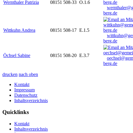
Wernthaler Patrizia
08151 508-33
O.1.6
wernthaler@
berg.de
Wittkuhn Andrea
08151 508-17
E.1.5
wittkuhn@ge
berg.de
Öchsel Sabine
08151 508-20
E.3.7
oechsel@gem
berg.de
drucken
nach oben
Kontakt
Impressum
Datenschutz
Inhaltsverzeichnis
Quicklinks
Kontakt
Inhaltsverzeichnis