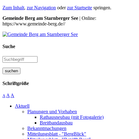
Zum Inhalt
,
zur Navigation
oder
zur Startseite
springen.
Gemeinde Berg am Starnberger See
| Online:
https://www.gemeinde-berg.de//
Suche
suchen
Schriftgröße
A
A
A
Aktuell
Planungen und Vorhaben
Rathausneubau (mit Fotogalerie)
Breitbandausbau
Bekanntmachungen
Mitteilungsblatt - "BergBlick"