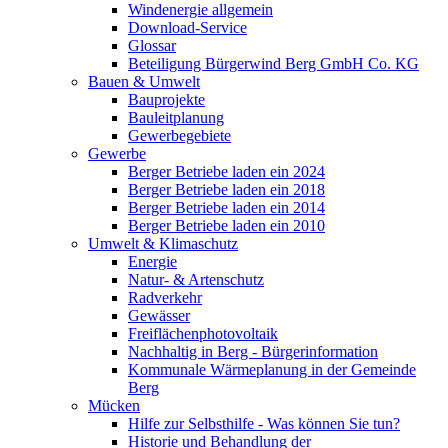
Windenergie allgemein
Download-Service
Glossar
Beteiligung Bürgerwind Berg GmbH Co. KG
Bauen & Umwelt
Bauprojekte
Bauleitplanung
Gewerbegebiete
Gewerbe
Berger Betriebe laden ein 2024
Berger Betriebe laden ein 2018
Berger Betriebe laden ein 2014
Berger Betriebe laden ein 2010
Umwelt & Klimaschutz
Energie
Natur- & Artenschutz
Radverkehr
Gewässer
Freiflächenphotovoltaik
Nachhaltig in Berg - Bürgerinformation
Kommunale Wärmeplanung in der Gemeinde
Berg
Mücken
Hilfe zur Selbsthilfe - Was können Sie tun?
Historie und Behandlung der