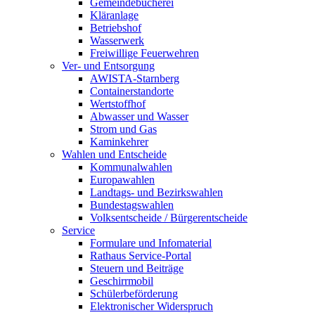
Gemeindebücherei
Kläranlage
Betriebshof
Wasserwerk
Freiwillige Feuerwehren
Ver- und Entsorgung
AWISTA-Starnberg
Containerstandorte
Wertstoffhof
Abwasser und Wasser
Strom und Gas
Kaminkehrer
Wahlen und Entscheide
Kommunalwahlen
Europawahlen
Landtags- und Bezirkswahlen
Bundestagswahlen
Volksentscheide / Bürgerentscheide
Service
Formulare und Infomaterial
Rathaus Service-Portal
Steuern und Beiträge
Geschirrmobil
Schülerbeförderung
Elektronischer Widerspruch