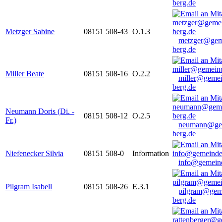
berg.de
Metzger Sabine
08151 508-43
O.1.3
metzger@gem
berg.de
Miller Beate
08151 508-16
O.2.2
miller@gemei
berg.de
Neumann Doris (Di. -
08151 508-12
O.2.5
Fr.)
neumann@ge
berg.de
Niefenecker Silvia
08151 508-0
Information
info@gemeind
Pilgram Isabell
08151 508-26
E.3.1
pilgram@gem
berg.de