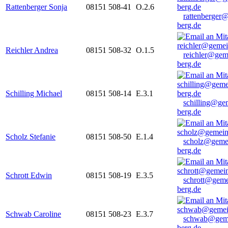
Rattenberger Sonja
08151 508-41
O.2.6
rattenberger
berg.de
Reichler Andrea
08151 508-32
O.1.5
reichler@gem
berg.de
Schilling Michael
08151 508-14
E.3.1
schilling@ge
berg.de
Scholz Stefanie
08151 508-50
E.1.4
scholz@geme
berg.de
Schrott Edwin
08151 508-19
E.3.5
schrott@geme
berg.de
Schwab Caroline
08151 508-23
E.3.7
schwab@gem
berg.de