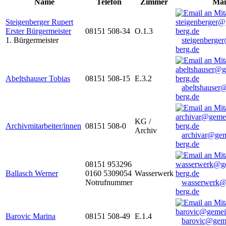
Name
Telefon
Zimmer
Mai
Steigenberger Rupert
Erster Bürgermeister
08151 508-34
O.1.3
1. Bürgermeister
steigenberge
berg.de
Abeltshauser Tobias
08151 508-15
E.3.2
abeltshauser
berg.de
KG /
Archivmitarbeiter/innen
08151 508-0
Archiv
archivar@gem
berg.de
08151 953296
Ballasch Werner
0160 5309054
Wasserwerk
Notrufnummer
wasserwerk@
berg.de
Barovic Marina
08151 508-49
E.1.4
barovic@gem