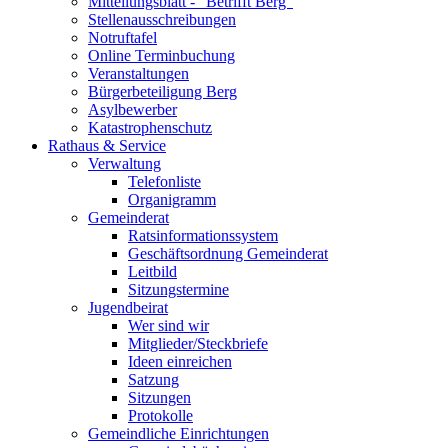
Mitteilungsblatt - "Betrifft Berg"
Stellenausschreibungen
Notruftafel
Online Terminbuchung
Veranstaltungen
Bürgerbeteiligung Berg
Asylbewerber
Katastrophenschutz
Rathaus & Service
Verwaltung
Telefonliste
Organigramm
Gemeinderat
Ratsinformationssystem
Geschäftsordnung Gemeinderat
Leitbild
Sitzungstermine
Jugendbeirat
Wer sind wir
Mitglieder/Steckbriefe
Ideen einreichen
Satzung
Sitzungen
Protokolle
Gemeindliche Einrichtungen