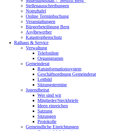
Mitteilungsblatt - "Betrifft Berg"
Stellenausschreibungen
Notruftafel
Online Terminbuchung
Veranstaltungen
Bürgerbeteiligung Berg
Asylbewerber
Katastrophenschutz
Rathaus & Service
Verwaltung
Telefonliste
Organigramm
Gemeinderat
Ratsinformationssystem
Geschäftsordnung Gemeinderat
Leitbild
Sitzungstermine
Jugendbeirat
Wer sind wir
Mitglieder/Steckbriefe
Ideen einreichen
Satzung
Sitzungen
Protokolle
Gemeindliche Einrichtungen