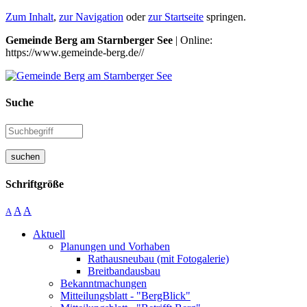
Zum Inhalt
,
zur Navigation
oder
zur Startseite
springen.
Gemeinde Berg am Starnberger See
| Online:
https://www.gemeinde-berg.de//
Suche
suchen
Schriftgröße
A
A
A
Aktuell
Planungen und Vorhaben
Rathausneubau (mit Fotogalerie)
Breitbandausbau
Bekanntmachungen
Mitteilungsblatt - "BergBlick"