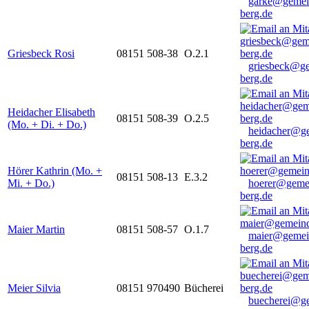
garke@gemei
berg.de
Griesbeck Rosi
08151 508-38
O.2.1
griesbeck@g
berg.de
Heidacher Elisabeth
08151 508-39
O.2.5
(Mo. + Di. + Do.)
heidacher@g
berg.de
Hörer Kathrin (Mo. +
08151 508-13
E.3.2
Mi. + Do.)
hoerer@geme
berg.de
Maier Martin
08151 508-57
O.1.7
maier@gemei
berg.de
Meier Silvia
08151 970490
Bücherei
buecherei@g