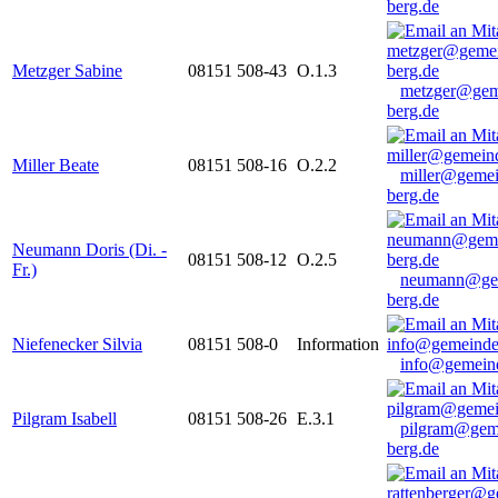
berg.de
Metzger Sabine
08151 508-43
O.1.3
metzger@gem
berg.de
Miller Beate
08151 508-16
O.2.2
miller@gemei
berg.de
Neumann Doris (Di. -
08151 508-12
O.2.5
Fr.)
neumann@ge
berg.de
Niefenecker Silvia
08151 508-0
Information
info@gemeind
Pilgram Isabell
08151 508-26
E.3.1
pilgram@gem
berg.de