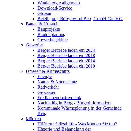
Windenergie allgemein
Download-Service
Glossar
Beteiligung Bürgerwind Berg GmbH Co. KG
Bauen & Umwelt
Bauprojekte
Bauleitplanung
Gewerbegebiete
Gewerbe
Berger Betriebe laden ein 2024
Berger Betriebe laden ein 2018
Berger Betriebe laden ein 2014
Berger Betriebe laden ein 2010
Umwelt & Klimaschutz
Energie
Natur- & Artenschutz
Radverkehr
Gewässer
Freiflächenphotovoltaik
Nachhaltig in Berg - Bürgerinformation
Kommunale Wärmeplanung in der Gemeinde
Berg
Mücken
Hilfe zur Selbsthilfe - Was können Sie tun?
Historie und Behandlung der