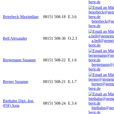
berg.de
Beierbeck Maximilian
08151 508-18
E.3.6
beierbeck@g
berg.de
Bell Alexander
08151 508-36
O.2.3
a.bell@gemei
berg.de
Bergemann Susanne
08151 508-22
E.1.6
bergemann@g
berg.de
Berger Susanne
08151 508-21
E.1.7
berger@geme
berg.de
Biethahn Dipl.-Ing.
08151 508-24
E.3.4
(FH) Anja
biethahn@ge
berg.de