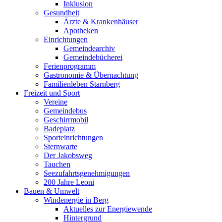
Inklusion
Gesundheit
Ärzte & Krankenhäuser
Apotheken
Einrichtungen
Gemeindearchiv
Gemeindebücherei
Ferienprogramm
Gastronomie & Übernachtung
Familienleben Starnberg
Freizeit und Sport
Vereine
Gemeindebus
Geschirrmobil
Badeplatz
Sporteinrichtungen
Sternwarte
Der Jakobsweg
Tauchen
Seezufahrtsgenehmigungen
200 Jahre Leoni
Bauen & Umwelt
Windenergie in Berg
Aktuelles zur Energiewende
Hintergrund