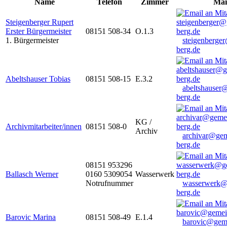
Name
Telefon
Zimmer
Mai
Steigenberger Rupert
Erster Bürgermeister
08151 508-34
O.1.3
1. Bürgermeister
steigenberge
berg.de
Abeltshauser Tobias
08151 508-15
E.3.2
abeltshauser
berg.de
KG /
Archivmitarbeiter/innen
08151 508-0
Archiv
archivar@gem
berg.de
08151 953296
Ballasch Werner
0160 5309054
Wasserwerk
Notrufnummer
wasserwerk@
berg.de
Barovic Marina
08151 508-49
E.1.4
barovic@gem