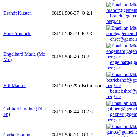
Brandt Kirsten
08151 508-37
O.2.1
brandt@geme
berg.de
Ehret Yannick
08151 508-29
E.3.3
ehret@gemein
Engelhard Maria (Mo. +
08151 508-40
O.2.2
Mi.)
engelhard@g
berg.de
Ertl Markus
08151 953295
Betriebshof
betriebshof@
berg.de
Gabbert Undine (Di. -
08151 508-44
O.2.6
Fr.)
gabbert@gem
berg.de
Garke Florian
08151 508-31
O.1.7