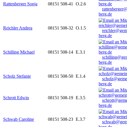
Rattenberger Sonja
08151 508-41
O.2.6
rattenberger
berg.de
Reichler Andrea
08151 508-32
O.1.5
reichler@gem
berg.de
Schilling Michael
08151 508-14
E.3.1
schilling@ge
berg.de
Scholz Stefanie
08151 508-50
E.1.4
scholz@geme
berg.de
Schrott Edwin
08151 508-19
E.3.5
schrott@geme
berg.de
Schwab Caroline
08151 508-23
E.3.7
schwab@gem
berg.de