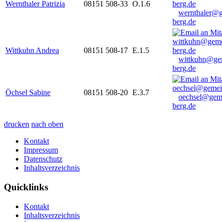
Wernthaler Patrizia
08151 508-33
O.1.6
wernthaler@
berg.de
Wittkuhn Andrea
08151 508-17
E.1.5
wittkuhn@ge
berg.de
Öchsel Sabine
08151 508-20
E.3.7
oechsel@gem
berg.de
drucken
nach oben
Kontakt
Impressum
Datenschutz
Inhaltsverzeichnis
Quicklinks
Kontakt
Inhaltsverzeichnis