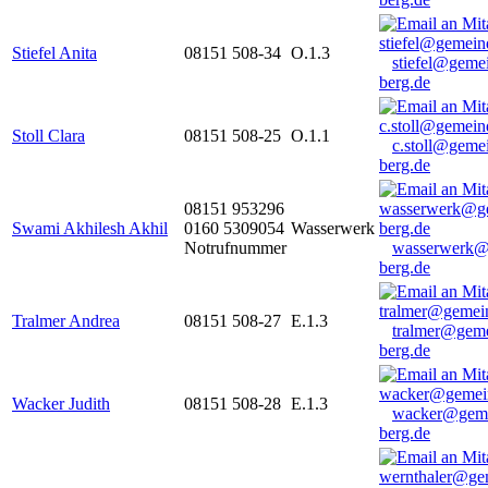
Stiefel Anita
08151 508-34
O.1.3
stiefel@geme
berg.de
Stoll Clara
08151 508-25
O.1.1
c.stoll@geme
berg.de
08151 953296
Swami Akhilesh Akhil
0160 5309054
Wasserwerk
Notrufnummer
wasserwerk@
berg.de
Tralmer Andrea
08151 508-27
E.1.3
tralmer@gem
berg.de
Wacker Judith
08151 508-28
E.1.3
wacker@geme
berg.de