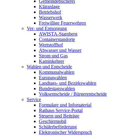
Gemeindebücherei
Kläranlage
Betriebshof
Wasserwerk
Freiwillige Feuerwehren
Ver- und Entsorgung
AWISTA-Starnberg
Containerstandorte
Wertstoffhof
Abwasser und Wasser
Strom und Gas
Kaminkehrer
Wahlen und Entscheide
Kommunalwahlen
Europawahlen
Landtags- und Bezirkswahlen
Bundestagswahlen
Volksentscheide / Bürgerentscheide
Service
Formulare und Infomaterial
Rathaus Service-Portal
Steuern und Beiträge
Geschirrmobil
Schülerbeförderung
Elektronischer Widerspruch