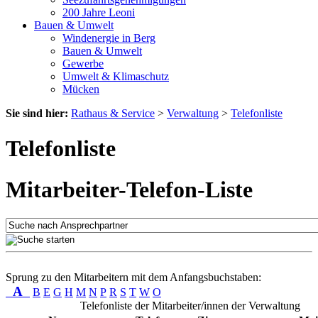
200 Jahre Leoni
Bauen & Umwelt
Windenergie in Berg
Bauen & Umwelt
Gewerbe
Umwelt & Klimaschutz
Mücken
Sie sind hier:
Rathaus & Service
>
Verwaltung
>
Telefonliste
Telefonliste
Mitarbeiter-Telefon-Liste
Sprung zu den Mitarbeitern mit dem Anfangsbuchstaben:
A
B
E
G
H
M
N
P
R
S
T
W
O
Telefonliste der Mitarbeiter/innen der Verwaltung