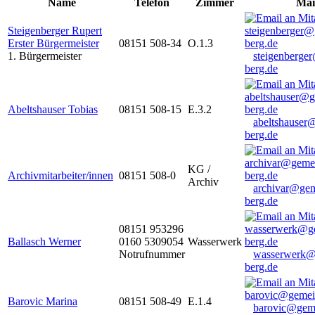
Name
Telefon
Zimmer
Mai
Steigenberger Rupert
Erster Bürgermeister
08151 508-34
O.1.3
1. Bürgermeister
steigenberge
berg.de
Abeltshauser Tobias
08151 508-15
E.3.2
abeltshauser
berg.de
KG /
Archivmitarbeiter/innen
08151 508-0
Archiv
archivar@gem
berg.de
08151 953296
Ballasch Werner
0160 5309054
Wasserwerk
Notrufnummer
wasserwerk@
berg.de
Barovic Marina
08151 508-49
E.1.4
barovic@gem