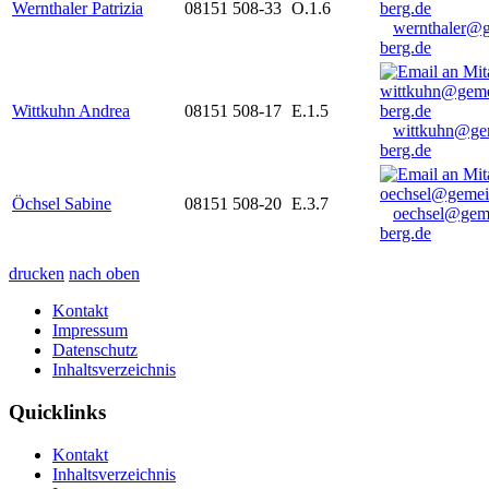
Wernthaler Patrizia
08151 508-33
O.1.6
wernthaler@
berg.de
Wittkuhn Andrea
08151 508-17
E.1.5
wittkuhn@ge
berg.de
Öchsel Sabine
08151 508-20
E.3.7
oechsel@gem
berg.de
drucken
nach oben
Kontakt
Impressum
Datenschutz
Inhaltsverzeichnis
Quicklinks
Kontakt
Inhaltsverzeichnis