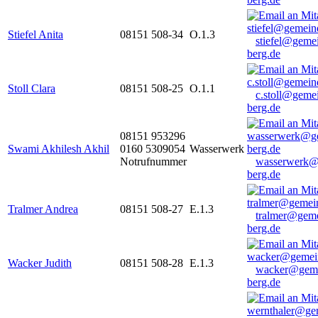
Stiefel Anita
08151 508-34
O.1.3
stiefel@geme
berg.de
Stoll Clara
08151 508-25
O.1.1
c.stoll@geme
berg.de
08151 953296
Swami Akhilesh Akhil
0160 5309054
Wasserwerk
Notrufnummer
wasserwerk@
berg.de
Tralmer Andrea
08151 508-27
E.1.3
tralmer@gem
berg.de
Wacker Judith
08151 508-28
E.1.3
wacker@geme
berg.de