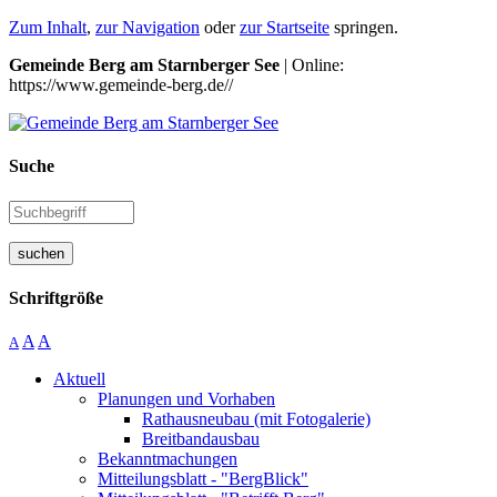
Zum Inhalt
,
zur Navigation
oder
zur Startseite
springen.
Gemeinde Berg am Starnberger See
| Online:
https://www.gemeinde-berg.de//
Suche
suchen
Schriftgröße
A
A
A
Aktuell
Planungen und Vorhaben
Rathausneubau (mit Fotogalerie)
Breitbandausbau
Bekanntmachungen
Mitteilungsblatt - "BergBlick"