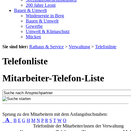
200 Jahre Leoni
Bauen & Umwelt
Windenergie in Berg
Bauen & Umwelt
Gewerbe
Umwelt & Klimaschutz
Mücken
Sie sind hier:
Rathaus & Service
>
Verwaltung
>
Telefonliste
Telefonliste
Mitarbeiter-Telefon-Liste
Sprung zu den Mitarbeitern mit dem Anfangsbuchstaben:
A
B
E
G
H
M
N
P
R
S
T
W
O
Telefonliste der Mitarbeiter/innen der Verwaltung