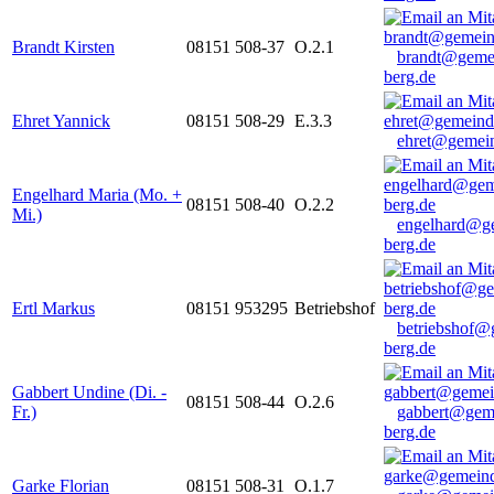
Brandt Kirsten
08151 508-37
O.2.1
brandt@geme
berg.de
Ehret Yannick
08151 508-29
E.3.3
ehret@gemein
Engelhard Maria (Mo. +
08151 508-40
O.2.2
Mi.)
engelhard@g
berg.de
Ertl Markus
08151 953295
Betriebshof
betriebshof@
berg.de
Gabbert Undine (Di. -
08151 508-44
O.2.6
Fr.)
gabbert@gem
berg.de
Garke Florian
08151 508-31
O.1.7