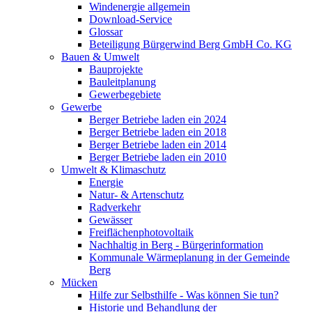
Windenergie allgemein
Download-Service
Glossar
Beteiligung Bürgerwind Berg GmbH Co. KG
Bauen & Umwelt
Bauprojekte
Bauleitplanung
Gewerbegebiete
Gewerbe
Berger Betriebe laden ein 2024
Berger Betriebe laden ein 2018
Berger Betriebe laden ein 2014
Berger Betriebe laden ein 2010
Umwelt & Klimaschutz
Energie
Natur- & Artenschutz
Radverkehr
Gewässer
Freiflächenphotovoltaik
Nachhaltig in Berg - Bürgerinformation
Kommunale Wärmeplanung in der Gemeinde
Berg
Mücken
Hilfe zur Selbsthilfe - Was können Sie tun?
Historie und Behandlung der