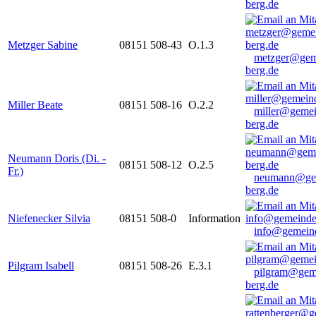
berg.de
Metzger Sabine
08151 508-43
O.1.3
metzger@gem
berg.de
Miller Beate
08151 508-16
O.2.2
miller@gemei
berg.de
Neumann Doris (Di. -
08151 508-12
O.2.5
Fr.)
neumann@ge
berg.de
Niefenecker Silvia
08151 508-0
Information
info@gemeind
Pilgram Isabell
08151 508-26
E.3.1
pilgram@gem
berg.de