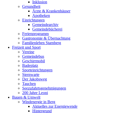
Inklusion
Gesundheit
Ärzte & Krankenhäuser
Apotheken
Einrichtungen
Gemeindearchiv
Gemeindebücherei
Ferienprogramm
Gastronomie & Übernachtung
Familienleben Starnberg
Freizeit und Sport
Vereine
Gemeindebus
Geschirrmobil
Badeplatz
Sporteinrichtungen
Sternwarte
Der Jakobsweg
Tauchen
Seezufahrtsgenehmigungen
200 Jahre Leoni
Bauen & Umwelt
Windenergie in Berg
Aktuelles zur Energiewende
Hintergrund