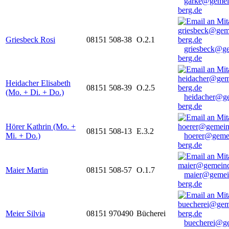
garke@gemei
berg.de
Griesbeck Rosi
08151 508-38
O.2.1
griesbeck@g
berg.de
Heidacher Elisabeth
08151 508-39
O.2.5
(Mo. + Di. + Do.)
heidacher@g
berg.de
Hörer Kathrin (Mo. +
08151 508-13
E.3.2
Mi. + Do.)
hoerer@geme
berg.de
Maier Martin
08151 508-57
O.1.7
maier@gemei
berg.de
Meier Silvia
08151 970490
Bücherei
buecherei@g