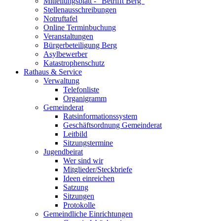
Mitteilungsblatt - "Betrifft Berg"
Stellenausschreibungen
Notruftafel
Online Terminbuchung
Veranstaltungen
Bürgerbeteiligung Berg
Asylbewerber
Katastrophenschutz
Rathaus & Service
Verwaltung
Telefonliste
Organigramm
Gemeinderat
Ratsinformationssystem
Geschäftsordnung Gemeinderat
Leitbild
Sitzungstermine
Jugendbeirat
Wer sind wir
Mitglieder/Steckbriefe
Ideen einreichen
Satzung
Sitzungen
Protokolle
Gemeindliche Einrichtungen