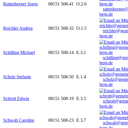
Rattenberger Sonja
08151 508-41
O.2.6
rattenberger
berg.de
Reichler Andrea
08151 508-32
O.1.5
reichler@gem
berg.de
Schilling Michael
08151 508-14
E.3.1
schilling@ge
berg.de
Scholz Stefanie
08151 508-50
E.1.4
scholz@geme
berg.de
Schrott Edwin
08151 508-19
E.3.5
schrott@geme
berg.de
Schwab Caroline
08151 508-23
E.3.7
schwab@gem
berg.de