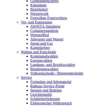
Gemeindebücherei
Kläranlage
Betriebshof
Wasserwerk
Freiwillige Feuerwehren
Ver- und Entsorgung
AWISTA-Starnberg
Containerstandorte
Wertstoffhof
Abwasser und Wasser
Strom und Gas
Kaminkehrer
Wahlen und Entscheide
Kommunalwahlen
Europawahlen
Landtags- und Bezirkswahlen
Bundestagswahlen
Volksentscheide / Bürgerentscheide
Service
Formulare und Infomaterial
Rathaus Service-Portal
Steuern und Beiträge
Geschirrmobil
Schülerbeförderung
Elektronischer Widerspruch