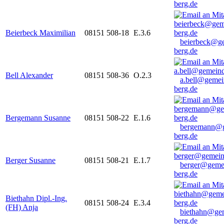
berg.de
Beierbeck Maximilian
08151 508-18
E.3.6
beierbeck@g
berg.de
Bell Alexander
08151 508-36
O.2.3
a.bell@gemei
berg.de
Bergemann Susanne
08151 508-22
E.1.6
bergemann@g
berg.de
Berger Susanne
08151 508-21
E.1.7
berger@geme
berg.de
Biethahn Dipl.-Ing.
08151 508-24
E.3.4
(FH) Anja
biethahn@ge
berg.de