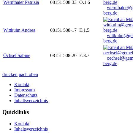
Wernthaler Patrizia
08151 508-33
O.1.6
wernthaler@
berg.de
Wittkuhn Andrea
08151 508-17
E.1.5
wittkuhn@ge
berg.de
Öchsel Sabine
08151 508-20
E.3.7
oechsel@gem
berg.de
drucken
nach oben
Kontakt
Impressum
Datenschutz
Inhaltsverzeichnis
Quicklinks
Kontakt
Inhaltsverzeichnis