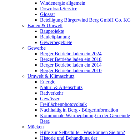
Windenergie allgemein
Download-Service
Glossar
Beteiligung Bürgerwind Berg GmbH Co. KG
Bauen & Umwelt
Bauprojekte
Bauleitplanung
Gewerbegebiete
Gewerbe
Berger Betriebe laden ein 2024
Berger Betriebe laden ein 2018
Berger Betriebe laden ein 2014
Berger Betriebe laden ein 2010
Umwelt & Klimaschutz
Energie
Natur- & Artenschutz
Radverkehr
Gewässer
Freiflächenphotovoltaik
Nachhaltig in Berg - Bürgerinformation
Kommunale Wärmeplanung in der Gemeinde
Berg
Mücken
Hilfe zur Selbsthilfe - Was können Sie tun?
Historie und Behandlung der