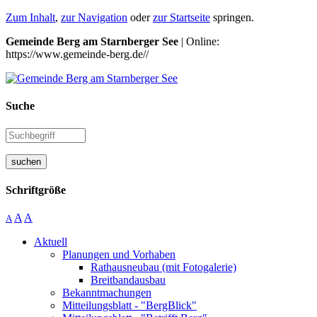
Zum Inhalt
,
zur Navigation
oder
zur Startseite
springen.
Gemeinde Berg am Starnberger See
| Online:
https://www.gemeinde-berg.de//
Suche
suchen
Schriftgröße
A
A
A
Aktuell
Planungen und Vorhaben
Rathausneubau (mit Fotogalerie)
Breitbandausbau
Bekanntmachungen
Mitteilungsblatt - "BergBlick"