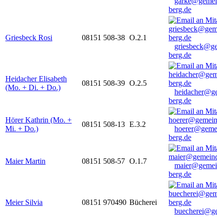
garke@gemei
berg.de
Griesbeck Rosi
08151 508-38
O.2.1
griesbeck@g
berg.de
Heidacher Elisabeth
08151 508-39
O.2.5
(Mo. + Di. + Do.)
heidacher@g
berg.de
Hörer Kathrin (Mo. +
08151 508-13
E.3.2
Mi. + Do.)
hoerer@geme
berg.de
Maier Martin
08151 508-57
O.1.7
maier@gemei
berg.de
Meier Silvia
08151 970490
Bücherei
buecherei@g