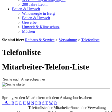
200 Jahre Leoni
Bauen & Umwelt
Windenergie in Berg
Bauen & Umwelt
Gewerbe
Umwelt & Klimaschutz
Mücken
Sie sind hier:
Rathaus & Service
>
Verwaltung
>
Telefonliste
Telefonliste
Mitarbeiter-Telefon-Liste
Sprung zu den Mitarbeitern mit dem Anfangsbuchstaben:
A
B
E
G
H
M
N
P
R
S
T
W
O
Telefonliste der Mitarbeiter/innen der Verwaltung