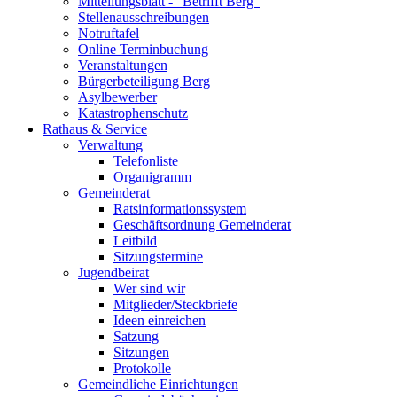
Mitteilungsblatt - "Betrifft Berg"
Stellenausschreibungen
Notruftafel
Online Terminbuchung
Veranstaltungen
Bürgerbeteiligung Berg
Asylbewerber
Katastrophenschutz
Rathaus & Service
Verwaltung
Telefonliste
Organigramm
Gemeinderat
Ratsinformationssystem
Geschäftsordnung Gemeinderat
Leitbild
Sitzungstermine
Jugendbeirat
Wer sind wir
Mitglieder/Steckbriefe
Ideen einreichen
Satzung
Sitzungen
Protokolle
Gemeindliche Einrichtungen