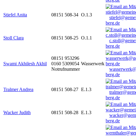
Stiefel Anita
08151 508-34
O.1.3
stiefel@geme
berg.de
Stoll Clara
08151 508-25
O.1.1
c.stoll@geme
berg.de
08151 953296
Swami Akhilesh Akhil
0160 5309054
Wasserwerk
Notrufnummer
wasserwerk@
berg.de
Tralmer Andrea
08151 508-27
E.1.3
tralmer@gem
berg.de
Wacker Judith
08151 508-28
E.1.3
wacker@geme
berg.de