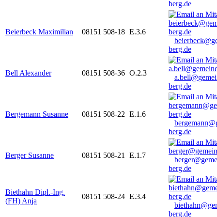
berg.de
Beierbeck Maximilian
08151 508-18
E.3.6
beierbeck@g
berg.de
Bell Alexander
08151 508-36
O.2.3
a.bell@gemei
berg.de
Bergemann Susanne
08151 508-22
E.1.6
bergemann@g
berg.de
Berger Susanne
08151 508-21
E.1.7
berger@geme
berg.de
Biethahn Dipl.-Ing.
08151 508-24
E.3.4
(FH) Anja
biethahn@ge
berg.de