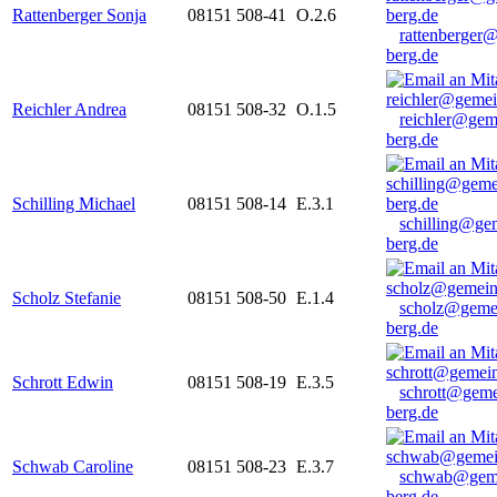
Rattenberger Sonja
08151 508-41
O.2.6
rattenberger
berg.de
Reichler Andrea
08151 508-32
O.1.5
reichler@gem
berg.de
Schilling Michael
08151 508-14
E.3.1
schilling@ge
berg.de
Scholz Stefanie
08151 508-50
E.1.4
scholz@geme
berg.de
Schrott Edwin
08151 508-19
E.3.5
schrott@geme
berg.de
Schwab Caroline
08151 508-23
E.3.7
schwab@gem
berg.de