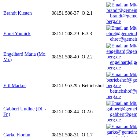
Brandt Kirsten
08151 508-37
O.2.1
brandt@geme
berg.de
Ehret Yannick
08151 508-29
E.3.3
ehret@gemein
Engelhard Maria (Mo. +
08151 508-40
O.2.2
Mi.)
engelhard@g
berg.de
Ertl Markus
08151 953295
Betriebshof
betriebshof@
berg.de
Gabbert Undine (Di. -
08151 508-44
O.2.6
Fr.)
gabbert@gem
berg.de
Garke Florian
08151 508-31
O.1.7