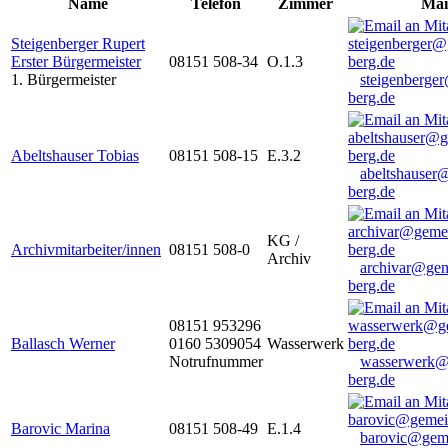
Name
Telefon
Zimmer
Mai
Steigenberger Rupert
Erster Bürgermeister
08151 508-34
O.1.3
1. Bürgermeister
steigenberge
berg.de
Abeltshauser Tobias
08151 508-15
E.3.2
abeltshauser
berg.de
KG /
Archivmitarbeiter/innen
08151 508-0
Archiv
archivar@gem
berg.de
08151 953296
Ballasch Werner
0160 5309054
Wasserwerk
Notrufnummer
wasserwerk@
berg.de
Barovic Marina
08151 508-49
E.1.4
barovic@gem