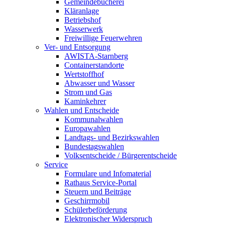
Gemeindebücherei
Kläranlage
Betriebshof
Wasserwerk
Freiwillige Feuerwehren
Ver- und Entsorgung
AWISTA-Starnberg
Containerstandorte
Wertstoffhof
Abwasser und Wasser
Strom und Gas
Kaminkehrer
Wahlen und Entscheide
Kommunalwahlen
Europawahlen
Landtags- und Bezirkswahlen
Bundestagswahlen
Volksentscheide / Bürgerentscheide
Service
Formulare und Infomaterial
Rathaus Service-Portal
Steuern und Beiträge
Geschirrmobil
Schülerbeförderung
Elektronischer Widerspruch