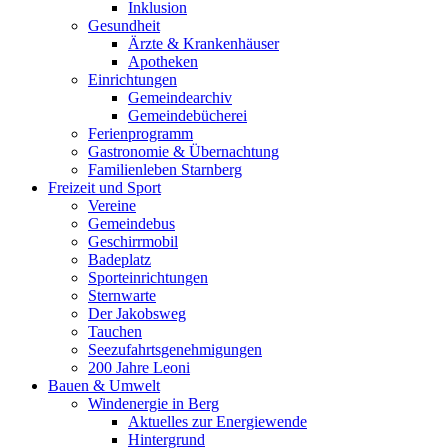
Inklusion
Gesundheit
Ärzte & Krankenhäuser
Apotheken
Einrichtungen
Gemeindearchiv
Gemeindebücherei
Ferienprogramm
Gastronomie & Übernachtung
Familienleben Starnberg
Freizeit und Sport
Vereine
Gemeindebus
Geschirrmobil
Badeplatz
Sporteinrichtungen
Sternwarte
Der Jakobsweg
Tauchen
Seezufahrtsgenehmigungen
200 Jahre Leoni
Bauen & Umwelt
Windenergie in Berg
Aktuelles zur Energiewende
Hintergrund