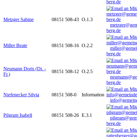
berg.de
Metzger Sabine
08151 508-43
O.1.3
metzger@gem
berg.de
Miller Beate
08151 508-16
O.2.2
miller@gemei
berg.de
Neumann Doris (Di. -
08151 508-12
O.2.5
Fr.)
neumann@ge
berg.de
Niefenecker Silvia
08151 508-0
Information
info@gemeind
Pilgram Isabell
08151 508-26
E.3.1
pilgram@gem
berg.de