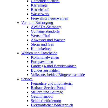
Gemeindebücherei
Kläranlage
Betriebshof
Wasserwerk
Freiwillige Feuerwehren
Ver- und Entsorgung
AWISTA-Starnberg
Containerstandorte
Wertstoffhof
Abwasser und Wasser
Strom und Gas
Kaminkehrer
Wahlen und Entscheide
Kommunalwahlen
Europawahlen
Landtags- und Bezirkswahlen
Bundestagswahlen
Volksentscheide / Bürgerentscheide
Service
Formulare und Infomaterial
Rathaus Service-Portal
Steuern und Beiträge
Geschirrmobil
Schülerbeförderung
Elektronischer Widerspruch