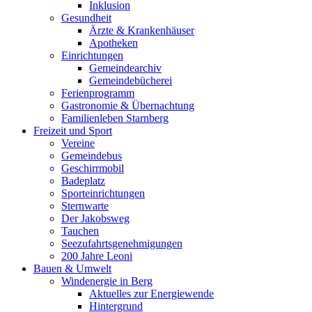
Inklusion
Gesundheit
Ärzte & Krankenhäuser
Apotheken
Einrichtungen
Gemeindearchiv
Gemeindebücherei
Ferienprogramm
Gastronomie & Übernachtung
Familienleben Starnberg
Freizeit und Sport
Vereine
Gemeindebus
Geschirrmobil
Badeplatz
Sporteinrichtungen
Sternwarte
Der Jakobsweg
Tauchen
Seezufahrtsgenehmigungen
200 Jahre Leoni
Bauen & Umwelt
Windenergie in Berg
Aktuelles zur Energiewende
Hintergrund