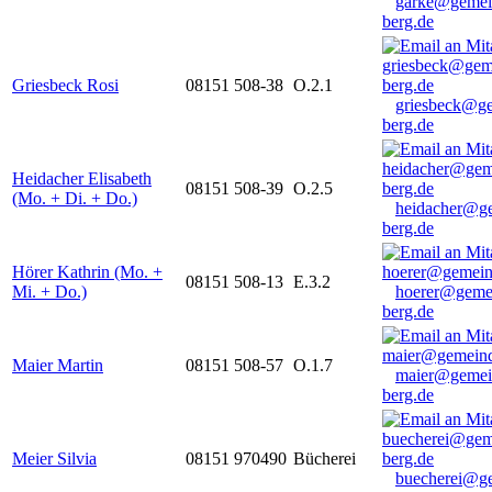
garke@gemei
berg.de
Griesbeck Rosi
08151 508-38
O.2.1
griesbeck@g
berg.de
Heidacher Elisabeth
08151 508-39
O.2.5
(Mo. + Di. + Do.)
heidacher@g
berg.de
Hörer Kathrin (Mo. +
08151 508-13
E.3.2
Mi. + Do.)
hoerer@geme
berg.de
Maier Martin
08151 508-57
O.1.7
maier@gemei
berg.de
Meier Silvia
08151 970490
Bücherei
buecherei@g