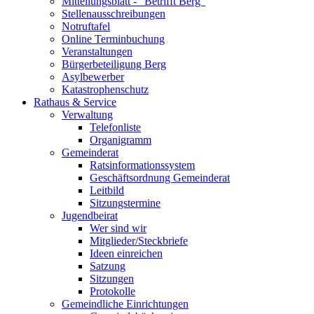
Mitteilungsblatt - "Betrifft Berg"
Stellenausschreibungen
Notruftafel
Online Terminbuchung
Veranstaltungen
Bürgerbeteiligung Berg
Asylbewerber
Katastrophenschutz
Rathaus & Service
Verwaltung
Telefonliste
Organigramm
Gemeinderat
Ratsinformationssystem
Geschäftsordnung Gemeinderat
Leitbild
Sitzungstermine
Jugendbeirat
Wer sind wir
Mitglieder/Steckbriefe
Ideen einreichen
Satzung
Sitzungen
Protokolle
Gemeindliche Einrichtungen