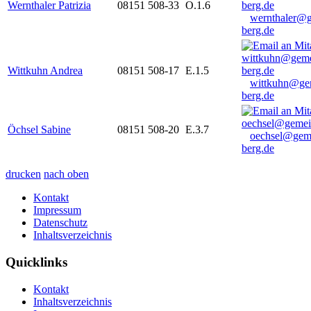
Wernthaler Patrizia
08151 508-33
O.1.6
wernthaler@
berg.de
Wittkuhn Andrea
08151 508-17
E.1.5
wittkuhn@ge
berg.de
Öchsel Sabine
08151 508-20
E.3.7
oechsel@gem
berg.de
drucken
nach oben
Kontakt
Impressum
Datenschutz
Inhaltsverzeichnis
Quicklinks
Kontakt
Inhaltsverzeichnis