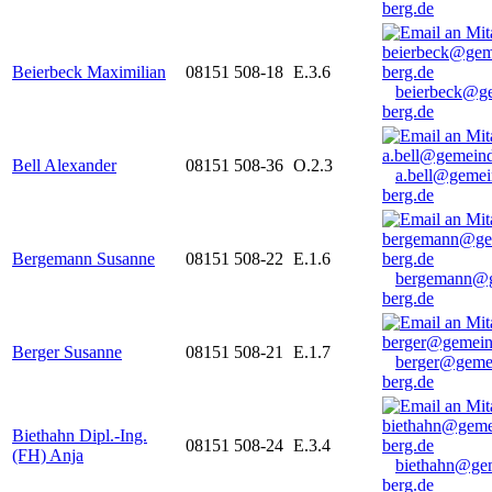
berg.de
Beierbeck Maximilian
08151 508-18
E.3.6
beierbeck@g
berg.de
Bell Alexander
08151 508-36
O.2.3
a.bell@gemei
berg.de
Bergemann Susanne
08151 508-22
E.1.6
bergemann@g
berg.de
Berger Susanne
08151 508-21
E.1.7
berger@geme
berg.de
Biethahn Dipl.-Ing.
08151 508-24
E.3.4
(FH) Anja
biethahn@ge
berg.de