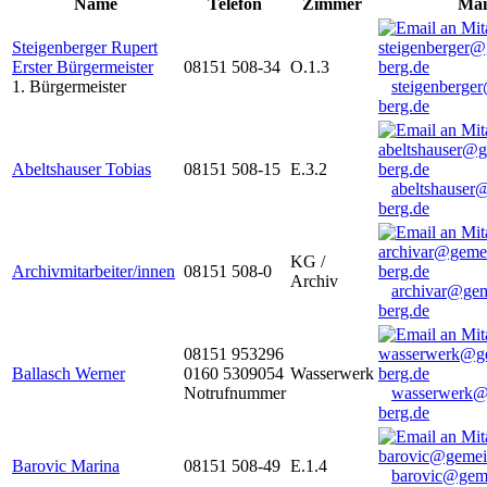
Name
Telefon
Zimmer
Mai
Steigenberger Rupert
Erster Bürgermeister
08151 508-34
O.1.3
1. Bürgermeister
steigenberge
berg.de
Abeltshauser Tobias
08151 508-15
E.3.2
abeltshauser
berg.de
KG /
Archivmitarbeiter/innen
08151 508-0
Archiv
archivar@gem
berg.de
08151 953296
Ballasch Werner
0160 5309054
Wasserwerk
Notrufnummer
wasserwerk@
berg.de
Barovic Marina
08151 508-49
E.1.4
barovic@gem