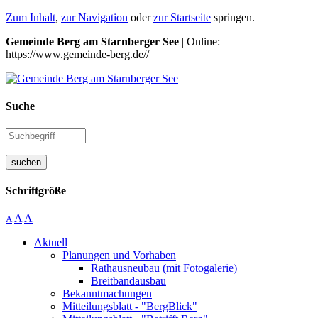
Zum Inhalt
,
zur Navigation
oder
zur Startseite
springen.
Gemeinde Berg am Starnberger See
| Online:
https://www.gemeinde-berg.de//
Suche
suchen
Schriftgröße
A
A
A
Aktuell
Planungen und Vorhaben
Rathausneubau (mit Fotogalerie)
Breitbandausbau
Bekanntmachungen
Mitteilungsblatt - "BergBlick"