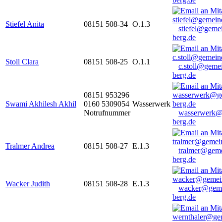
Stiefel Anita
08151 508-34
O.1.3
stiefel@geme
berg.de
Stoll Clara
08151 508-25
O.1.1
c.stoll@geme
berg.de
08151 953296
Swami Akhilesh Akhil
0160 5309054
Wasserwerk
Notrufnummer
wasserwerk@
berg.de
Tralmer Andrea
08151 508-27
E.1.3
tralmer@gem
berg.de
Wacker Judith
08151 508-28
E.1.3
wacker@geme
berg.de