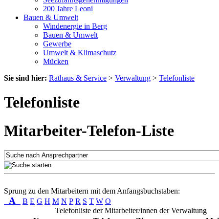
200 Jahre Leoni
Bauen & Umwelt
Windenergie in Berg
Bauen & Umwelt
Gewerbe
Umwelt & Klimaschutz
Mücken
Sie sind hier:
Rathaus & Service
>
Verwaltung
>
Telefonliste
Telefonliste
Mitarbeiter-Telefon-Liste
Sprung zu den Mitarbeitern mit dem Anfangsbuchstaben:
A
B
E
G
H
M
N
P
R
S
T
W
O
Telefonliste der Mitarbeiter/innen der Verwaltung