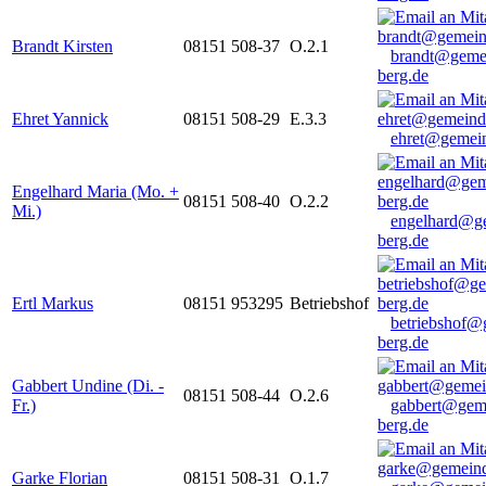
Brandt Kirsten
08151 508-37
O.2.1
brandt@geme
berg.de
Ehret Yannick
08151 508-29
E.3.3
ehret@gemein
Engelhard Maria (Mo. +
08151 508-40
O.2.2
Mi.)
engelhard@g
berg.de
Ertl Markus
08151 953295
Betriebshof
betriebshof@
berg.de
Gabbert Undine (Di. -
08151 508-44
O.2.6
Fr.)
gabbert@gem
berg.de
Garke Florian
08151 508-31
O.1.7