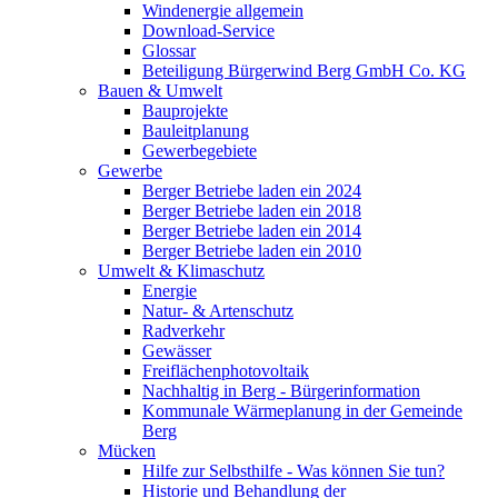
Windenergie allgemein
Download-Service
Glossar
Beteiligung Bürgerwind Berg GmbH Co. KG
Bauen & Umwelt
Bauprojekte
Bauleitplanung
Gewerbegebiete
Gewerbe
Berger Betriebe laden ein 2024
Berger Betriebe laden ein 2018
Berger Betriebe laden ein 2014
Berger Betriebe laden ein 2010
Umwelt & Klimaschutz
Energie
Natur- & Artenschutz
Radverkehr
Gewässer
Freiflächenphotovoltaik
Nachhaltig in Berg - Bürgerinformation
Kommunale Wärmeplanung in der Gemeinde
Berg
Mücken
Hilfe zur Selbsthilfe - Was können Sie tun?
Historie und Behandlung der