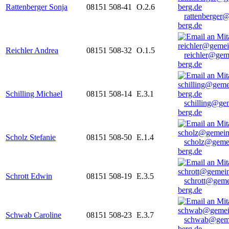
Rattenberger Sonja
08151 508-41
O.2.6
rattenberger
berg.de
Reichler Andrea
08151 508-32
O.1.5
reichler@gem
berg.de
Schilling Michael
08151 508-14
E.3.1
schilling@ge
berg.de
Scholz Stefanie
08151 508-50
E.1.4
scholz@geme
berg.de
Schrott Edwin
08151 508-19
E.3.5
schrott@geme
berg.de
Schwab Caroline
08151 508-23
E.3.7
schwab@gem
berg.de