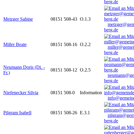
berg.de
Metzger Sabine
08151 508-43
O.1.3
metzger@gem
berg.de
Miller Beate
08151 508-16
O.2.2
miller@gemei
berg.de
Neumann Doris (Di. -
08151 508-12
O.2.5
Fr.)
neumann@ge
berg.de
Niefenecker Silvia
08151 508-0
Information
info@gemeind
Pilgram Isabell
08151 508-26
E.3.1
pilgram@gem
berg.de