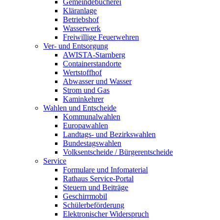
Gemeindebücherei
Kläranlage
Betriebshof
Wasserwerk
Freiwillige Feuerwehren
Ver- und Entsorgung
AWISTA-Starnberg
Containerstandorte
Wertstoffhof
Abwasser und Wasser
Strom und Gas
Kaminkehrer
Wahlen und Entscheide
Kommunalwahlen
Europawahlen
Landtags- und Bezirkswahlen
Bundestagswahlen
Volksentscheide / Bürgerentscheide
Service
Formulare und Infomaterial
Rathaus Service-Portal
Steuern und Beiträge
Geschirrmobil
Schülerbeförderung
Elektronischer Widerspruch