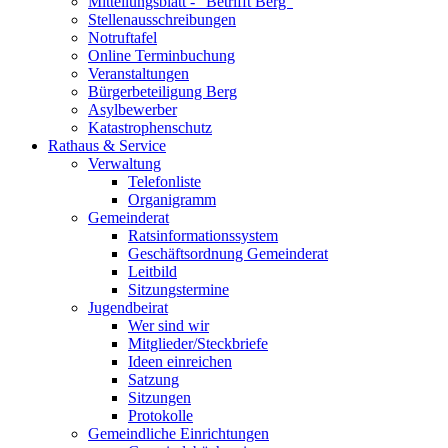
Mitteilungsblatt - "Betrifft Berg"
Stellenausschreibungen
Notruftafel
Online Terminbuchung
Veranstaltungen
Bürgerbeteiligung Berg
Asylbewerber
Katastrophenschutz
Rathaus & Service
Verwaltung
Telefonliste
Organigramm
Gemeinderat
Ratsinformationssystem
Geschäftsordnung Gemeinderat
Leitbild
Sitzungstermine
Jugendbeirat
Wer sind wir
Mitglieder/Steckbriefe
Ideen einreichen
Satzung
Sitzungen
Protokolle
Gemeindliche Einrichtungen