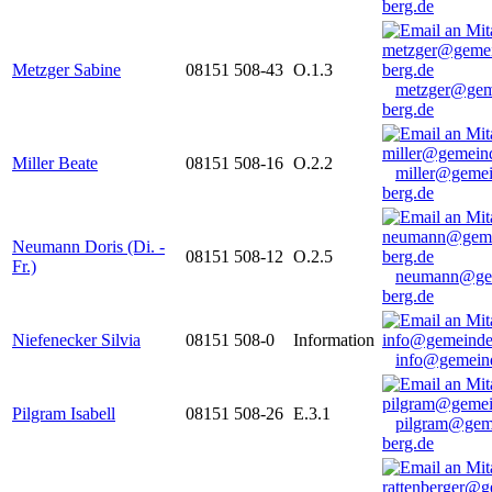
berg.de
Metzger Sabine
08151 508-43
O.1.3
metzger@gem
berg.de
Miller Beate
08151 508-16
O.2.2
miller@gemei
berg.de
Neumann Doris (Di. -
08151 508-12
O.2.5
Fr.)
neumann@ge
berg.de
Niefenecker Silvia
08151 508-0
Information
info@gemeind
Pilgram Isabell
08151 508-26
E.3.1
pilgram@gem
berg.de