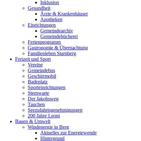
Inklusion
Gesundheit
Ärzte & Krankenhäuser
Apotheken
Einrichtungen
Gemeindearchiv
Gemeindebücherei
Ferienprogramm
Gastronomie & Übernachtung
Familienleben Starnberg
Freizeit und Sport
Vereine
Gemeindebus
Geschirrmobil
Badeplatz
Sporteinrichtungen
Sternwarte
Der Jakobsweg
Tauchen
Seezufahrtsgenehmigungen
200 Jahre Leoni
Bauen & Umwelt
Windenergie in Berg
Aktuelles zur Energiewende
Hintergrund