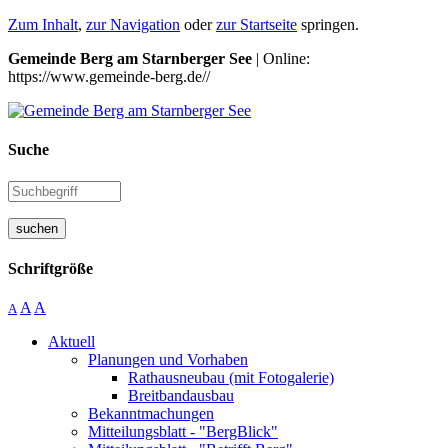
Zum Inhalt
,
zur Navigation
oder
zur Startseite
springen.
Gemeinde Berg am Starnberger See
| Online:
https://www.gemeinde-berg.de//
Suche
suchen
Schriftgröße
A
A
A
Aktuell
Planungen und Vorhaben
Rathausneubau (mit Fotogalerie)
Breitbandausbau
Bekanntmachungen
Mitteilungsblatt - "BergBlick"