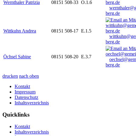
Wernthaler Patrizia
08151 508-33
O.1.6
wernthaler@
berg.de
Wittkuhn Andrea
08151 508-17
E.1.5
wittkuhn@ge
berg.de
Öchsel Sabine
08151 508-20
E.3.7
oechsel@gem
berg.de
drucken
nach oben
Kontakt
Impressum
Datenschutz
Inhaltsverzeichnis
Quicklinks
Kontakt
Inhaltsverzeichnis