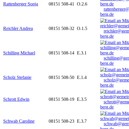
Rattenberger Sonja
08151 508-41
O.2.6
rattenberger
berg.de
Reichler Andrea
08151 508-32
O.1.5
reichler@gem
berg.de
Schilling Michael
08151 508-14
E.3.1
schilling@ge
berg.de
Scholz Stefanie
08151 508-50
E.1.4
scholz@geme
berg.de
Schrott Edwin
08151 508-19
E.3.5
schrott@geme
berg.de
Schwab Caroline
08151 508-23
E.3.7
schwab@gem
berg.de