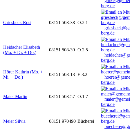
garke@gemei
berg.de
Griesbeck Rosi
08151 508-38
O.2.1
griesbeck@g
berg.de
Heidacher Elisabeth
08151 508-39
O.2.5
(Mo. + Di. + Do.)
heidacher@g
berg.de
Hörer Kathrin (Mo. +
08151 508-13
E.3.2
Mi. + Do.)
hoerer@geme
berg.de
Maier Martin
08151 508-57
O.1.7
maier@gemei
berg.de
Meier Silvia
08151 970490
Bücherei
buecherei@g