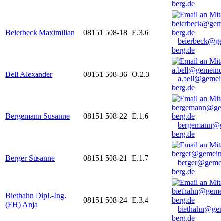
berg.de
Beierbeck Maximilian
08151 508-18
E.3.6
beierbeck@g
berg.de
Bell Alexander
08151 508-36
O.2.3
a.bell@gemei
berg.de
Bergemann Susanne
08151 508-22
E.1.6
bergemann@g
berg.de
Berger Susanne
08151 508-21
E.1.7
berger@geme
berg.de
Biethahn Dipl.-Ing.
08151 508-24
E.3.4
(FH) Anja
biethahn@ge
berg.de