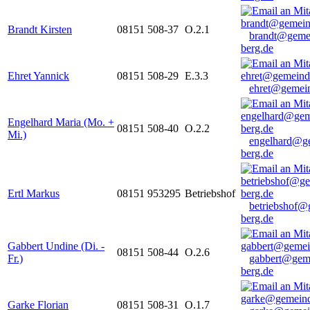
Brandt Kirsten
08151 508-37
O.2.1
brandt@geme
berg.de
Ehret Yannick
08151 508-29
E.3.3
ehret@gemein
Engelhard Maria (Mo. +
08151 508-40
O.2.2
Mi.)
engelhard@g
berg.de
Ertl Markus
08151 953295
Betriebshof
betriebshof@
berg.de
Gabbert Undine (Di. -
08151 508-44
O.2.6
Fr.)
gabbert@gem
berg.de
Garke Florian
08151 508-31
O.1.7