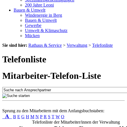
200 Jahre Leoni
Bauen & Umwelt
Windenergie in Berg
Bauen & Umwelt
Gewerbe
Umwelt & Klimaschutz
Mücken
Sie sind hier:
Rathaus & Service
>
Verwaltung
>
Telefonliste
Telefonliste
Mitarbeiter-Telefon-Liste
Sprung zu den Mitarbeitern mit dem Anfangsbuchstaben:
A
B
E
G
H
M
N
P
R
S
T
W
O
Telefonliste der Mitarbeiter/innen der Verwaltung