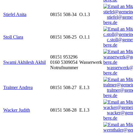
Stiefel Anita
08151 508-34
O.1.3
stiefel@geme
berg.de
Stoll Clara
08151 508-25
O.1.1
c.stoll@geme
berg.de
08151 953296
Swami Akhilesh Akhil
0160 5309054
Wasserwerk
Notrufnummer
wasserwerk@
berg.de
Tralmer Andrea
08151 508-27
E.1.3
tralmer@gem
berg.de
Wacker Judith
08151 508-28
E.1.3
wacker@geme
berg.de