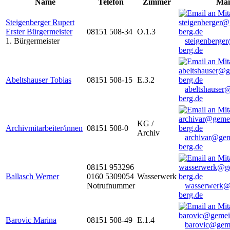
Name
Telefon
Zimmer
Mai
Steigenberger Rupert
Erster Bürgermeister
08151 508-34
O.1.3
1. Bürgermeister
steigenberge
berg.de
Abeltshauser Tobias
08151 508-15
E.3.2
abeltshauser
berg.de
KG /
Archivmitarbeiter/innen
08151 508-0
Archiv
archivar@gem
berg.de
08151 953296
Ballasch Werner
0160 5309054
Wasserwerk
Notrufnummer
wasserwerk@
berg.de
Barovic Marina
08151 508-49
E.1.4
barovic@gem