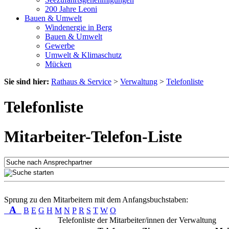
200 Jahre Leoni
Bauen & Umwelt
Windenergie in Berg
Bauen & Umwelt
Gewerbe
Umwelt & Klimaschutz
Mücken
Sie sind hier:
Rathaus & Service
>
Verwaltung
>
Telefonliste
Telefonliste
Mitarbeiter-Telefon-Liste
Sprung zu den Mitarbeitern mit dem Anfangsbuchstaben:
A
B
E
G
H
M
N
P
R
S
T
W
O
Telefonliste der Mitarbeiter/innen der Verwaltung