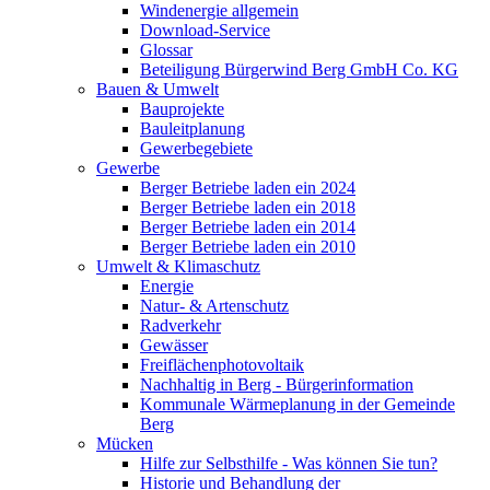
Windenergie allgemein
Download-Service
Glossar
Beteiligung Bürgerwind Berg GmbH Co. KG
Bauen & Umwelt
Bauprojekte
Bauleitplanung
Gewerbegebiete
Gewerbe
Berger Betriebe laden ein 2024
Berger Betriebe laden ein 2018
Berger Betriebe laden ein 2014
Berger Betriebe laden ein 2010
Umwelt & Klimaschutz
Energie
Natur- & Artenschutz
Radverkehr
Gewässer
Freiflächenphotovoltaik
Nachhaltig in Berg - Bürgerinformation
Kommunale Wärmeplanung in der Gemeinde
Berg
Mücken
Hilfe zur Selbsthilfe - Was können Sie tun?
Historie und Behandlung der