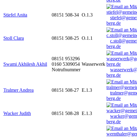
Stiefel Anita
08151 508-34
O.1.3
stiefel@geme
berg.de
Stoll Clara
08151 508-25
O.1.1
c.stoll@geme
berg.de
08151 953296
Swami Akhilesh Akhil
0160 5309054
Wasserwerk
Notrufnummer
wasserwerk@
berg.de
Tralmer Andrea
08151 508-27
E.1.3
tralmer@gem
berg.de
Wacker Judith
08151 508-28
E.1.3
wacker@geme
berg.de