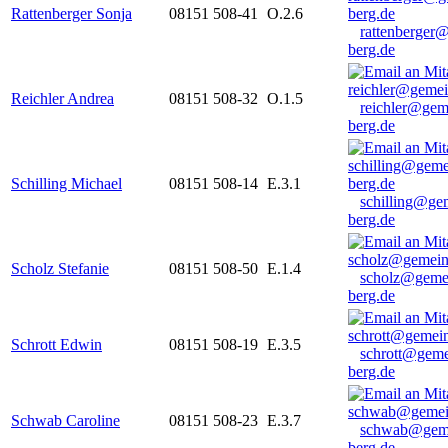
Rattenberger Sonja
08151 508-41
O.2.6
rattenberger
berg.de
Reichler Andrea
08151 508-32
O.1.5
reichler@gem
berg.de
Schilling Michael
08151 508-14
E.3.1
schilling@ge
berg.de
Scholz Stefanie
08151 508-50
E.1.4
scholz@geme
berg.de
Schrott Edwin
08151 508-19
E.3.5
schrott@geme
berg.de
Schwab Caroline
08151 508-23
E.3.7
schwab@gem
berg.de