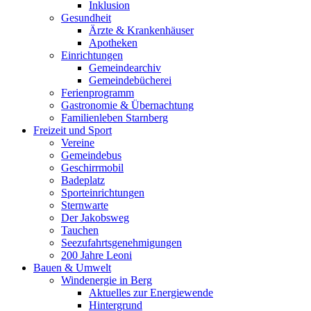
Inklusion
Gesundheit
Ärzte & Krankenhäuser
Apotheken
Einrichtungen
Gemeindearchiv
Gemeindebücherei
Ferienprogramm
Gastronomie & Übernachtung
Familienleben Starnberg
Freizeit und Sport
Vereine
Gemeindebus
Geschirrmobil
Badeplatz
Sporteinrichtungen
Sternwarte
Der Jakobsweg
Tauchen
Seezufahrtsgenehmigungen
200 Jahre Leoni
Bauen & Umwelt
Windenergie in Berg
Aktuelles zur Energiewende
Hintergrund