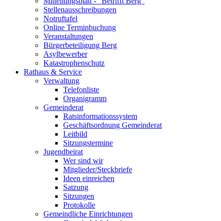
Mitteilungsblatt - "Betrifft Berg"
Stellenausschreibungen
Notruftafel
Online Terminbuchung
Veranstaltungen
Bürgerbeteiligung Berg
Asylbewerber
Katastrophenschutz
Rathaus & Service
Verwaltung
Telefonliste
Organigramm
Gemeinderat
Ratsinformationssystem
Geschäftsordnung Gemeinderat
Leitbild
Sitzungstermine
Jugendbeirat
Wer sind wir
Mitglieder/Steckbriefe
Ideen einreichen
Satzung
Sitzungen
Protokolle
Gemeindliche Einrichtungen