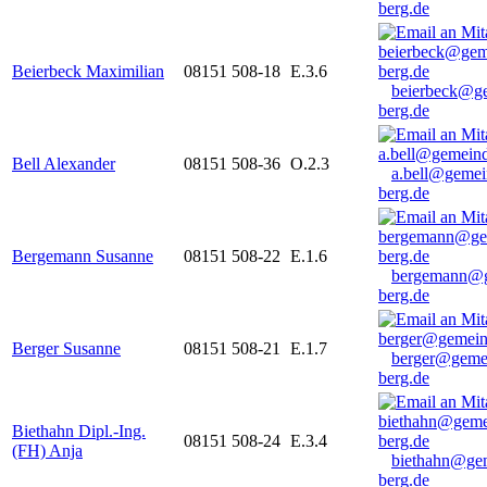
berg.de
Beierbeck Maximilian
08151 508-18
E.3.6
beierbeck@g
berg.de
Bell Alexander
08151 508-36
O.2.3
a.bell@gemei
berg.de
Bergemann Susanne
08151 508-22
E.1.6
bergemann@g
berg.de
Berger Susanne
08151 508-21
E.1.7
berger@geme
berg.de
Biethahn Dipl.-Ing.
08151 508-24
E.3.4
(FH) Anja
biethahn@ge
berg.de