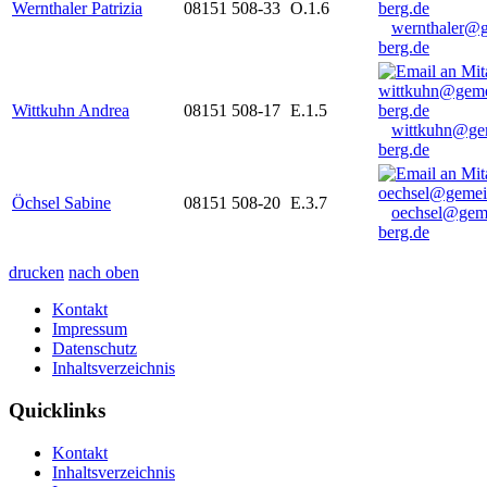
Wernthaler Patrizia
08151 508-33
O.1.6
wernthaler@
berg.de
Wittkuhn Andrea
08151 508-17
E.1.5
wittkuhn@ge
berg.de
Öchsel Sabine
08151 508-20
E.3.7
oechsel@gem
berg.de
drucken
nach oben
Kontakt
Impressum
Datenschutz
Inhaltsverzeichnis
Quicklinks
Kontakt
Inhaltsverzeichnis