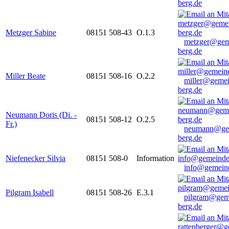
berg.de
Metzger Sabine
08151 508-43
O.1.3
metzger@gem
berg.de
Miller Beate
08151 508-16
O.2.2
miller@gemei
berg.de
Neumann Doris (Di. -
08151 508-12
O.2.5
Fr.)
neumann@ge
berg.de
Niefenecker Silvia
08151 508-0
Information
info@gemeind
Pilgram Isabell
08151 508-26
E.3.1
pilgram@gem
berg.de