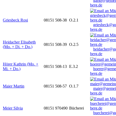
garke@gemei
berg.de
Griesbeck Rosi
08151 508-38
O.2.1
griesbeck@g
berg.de
Heidacher Elisabeth
08151 508-39
O.2.5
(Mo. + Di. + Do.)
heidacher@g
berg.de
Hörer Kathrin (Mo. +
08151 508-13
E.3.2
Mi. + Do.)
hoerer@geme
berg.de
Maier Martin
08151 508-57
O.1.7
maier@gemei
berg.de
Meier Silvia
08151 970490
Bücherei
buecherei@g