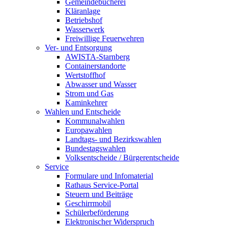
Gemeindebücherei
Kläranlage
Betriebshof
Wasserwerk
Freiwillige Feuerwehren
Ver- und Entsorgung
AWISTA-Starnberg
Containerstandorte
Wertstoffhof
Abwasser und Wasser
Strom und Gas
Kaminkehrer
Wahlen und Entscheide
Kommunalwahlen
Europawahlen
Landtags- und Bezirkswahlen
Bundestagswahlen
Volksentscheide / Bürgerentscheide
Service
Formulare und Infomaterial
Rathaus Service-Portal
Steuern und Beiträge
Geschirrmobil
Schülerbeförderung
Elektronischer Widerspruch