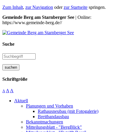
Zum Inhalt
,
zur Navigation
oder
zur Startseite
springen.
Gemeinde Berg am Starnberger See
| Online:
https://www.gemeinde-berg.de//
Suche
suchen
Schriftgröße
A
A
A
Aktuell
Planungen und Vorhaben
Rathausneubau (mit Fotogalerie)
Breitbandausbau
Bekanntmachungen
Mitteilungsblatt - "BergBlick"