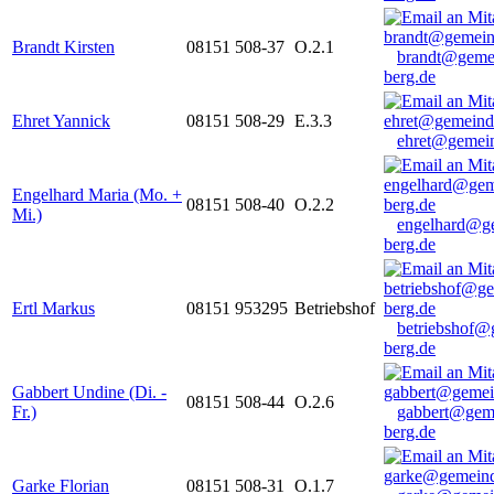
Brandt Kirsten
08151 508-37
O.2.1
brandt@geme
berg.de
Ehret Yannick
08151 508-29
E.3.3
ehret@gemein
Engelhard Maria (Mo. +
08151 508-40
O.2.2
Mi.)
engelhard@g
berg.de
Ertl Markus
08151 953295
Betriebshof
betriebshof@
berg.de
Gabbert Undine (Di. -
08151 508-44
O.2.6
Fr.)
gabbert@gem
berg.de
Garke Florian
08151 508-31
O.1.7