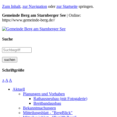
Zum Inhalt
,
zur Navigation
oder
zur Startseite
springen.
Gemeinde Berg am Starnberger See
| Online:
https://www.gemeinde-berg.de//
Suche
suchen
Schriftgröße
A
A
A
Aktuell
Planungen und Vorhaben
Rathausneubau (mit Fotogalerie)
Breitbandausbau
Bekanntmachungen
Mitteilungsblatt - "BergBlick"