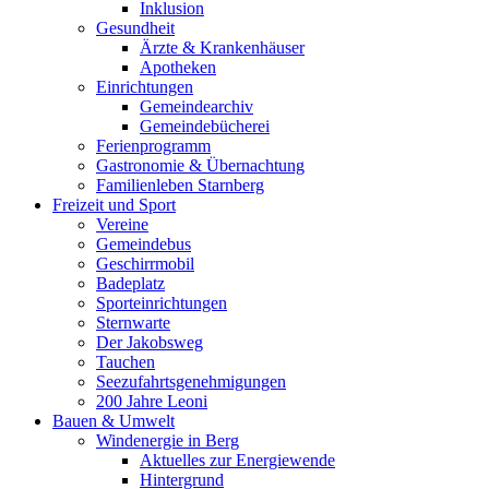
Inklusion
Gesundheit
Ärzte & Krankenhäuser
Apotheken
Einrichtungen
Gemeindearchiv
Gemeindebücherei
Ferienprogramm
Gastronomie & Übernachtung
Familienleben Starnberg
Freizeit und Sport
Vereine
Gemeindebus
Geschirrmobil
Badeplatz
Sporteinrichtungen
Sternwarte
Der Jakobsweg
Tauchen
Seezufahrtsgenehmigungen
200 Jahre Leoni
Bauen & Umwelt
Windenergie in Berg
Aktuelles zur Energiewende
Hintergrund