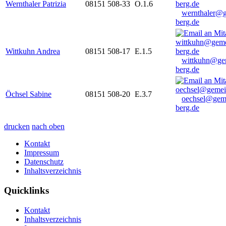
Wernthaler Patrizia
08151 508-33
O.1.6
wernthaler@
berg.de
Wittkuhn Andrea
08151 508-17
E.1.5
wittkuhn@ge
berg.de
Öchsel Sabine
08151 508-20
E.3.7
oechsel@gem
berg.de
drucken
nach oben
Kontakt
Impressum
Datenschutz
Inhaltsverzeichnis
Quicklinks
Kontakt
Inhaltsverzeichnis