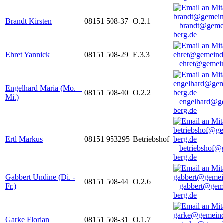
Brandt Kirsten
08151 508-37
O.2.1
brandt@geme
berg.de
Ehret Yannick
08151 508-29
E.3.3
ehret@gemein
Engelhard Maria (Mo. +
08151 508-40
O.2.2
Mi.)
engelhard@g
berg.de
Ertl Markus
08151 953295
Betriebshof
betriebshof@
berg.de
Gabbert Undine (Di. -
08151 508-44
O.2.6
Fr.)
gabbert@gem
berg.de
Garke Florian
08151 508-31
O.1.7