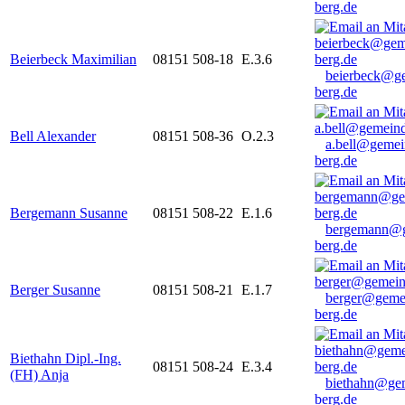
berg.de
Beierbeck Maximilian
08151 508-18
E.3.6
beierbeck@g
berg.de
Bell Alexander
08151 508-36
O.2.3
a.bell@gemei
berg.de
Bergemann Susanne
08151 508-22
E.1.6
bergemann@g
berg.de
Berger Susanne
08151 508-21
E.1.7
berger@geme
berg.de
Biethahn Dipl.-Ing.
08151 508-24
E.3.4
(FH) Anja
biethahn@ge
berg.de