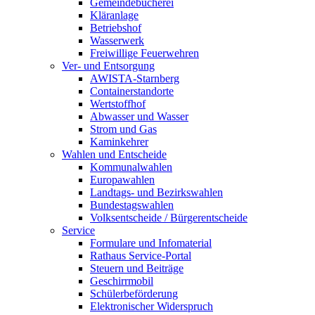
Gemeindebücherei
Kläranlage
Betriebshof
Wasserwerk
Freiwillige Feuerwehren
Ver- und Entsorgung
AWISTA-Starnberg
Containerstandorte
Wertstoffhof
Abwasser und Wasser
Strom und Gas
Kaminkehrer
Wahlen und Entscheide
Kommunalwahlen
Europawahlen
Landtags- und Bezirkswahlen
Bundestagswahlen
Volksentscheide / Bürgerentscheide
Service
Formulare und Infomaterial
Rathaus Service-Portal
Steuern und Beiträge
Geschirrmobil
Schülerbeförderung
Elektronischer Widerspruch