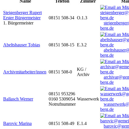
Name
Telefon
Zimmer
Mai
Steigenberger Rupert
Erster Bürgermeister
08151 508-34
O.1.3
1. Bürgermeister
steigenberge
berg.de
Abeltshauser Tobias
08151 508-15
E.3.2
abeltshauser
berg.de
KG /
Archivmitarbeiter/innen
08151 508-0
Archiv
archivar@gem
berg.de
08151 953296
Ballasch Werner
0160 5309054
Wasserwerk
Notrufnummer
wasserwerk@
berg.de
Barovic Marina
08151 508-49
E.1.4
barovic@gem