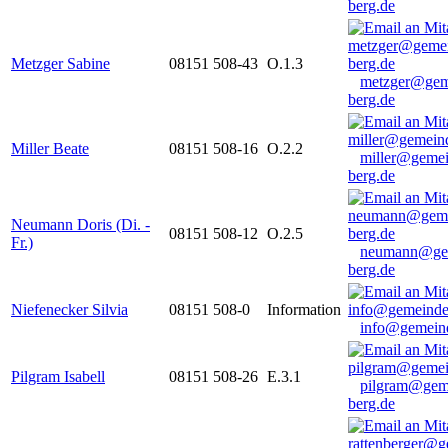
berg.de
Metzger Sabine
08151 508-43
O.1.3
metzger@gem
berg.de
Miller Beate
08151 508-16
O.2.2
miller@gemei
berg.de
Neumann Doris (Di. -
08151 508-12
O.2.5
Fr.)
neumann@ge
berg.de
Niefenecker Silvia
08151 508-0
Information
info@gemeind
Pilgram Isabell
08151 508-26
E.3.1
pilgram@gem
berg.de