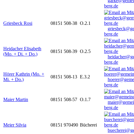
garke@gemei
berg.de
Griesbeck Rosi
08151 508-38
O.2.1
griesbeck@g
berg.de
Heidacher Elisabeth
08151 508-39
O.2.5
(Mo. + Di. + Do.)
heidacher@g
berg.de
Hörer Kathrin (Mo. +
08151 508-13
E.3.2
Mi. + Do.)
hoerer@geme
berg.de
Maier Martin
08151 508-57
O.1.7
maier@gemei
berg.de
Meier Silvia
08151 970490
Bücherei
buecherei@g