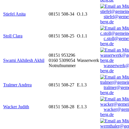
Stiefel Anita
08151 508-34
O.1.3
stiefel@geme
berg.de
Stoll Clara
08151 508-25
O.1.1
c.stoll@geme
berg.de
08151 953296
Swami Akhilesh Akhil
0160 5309054
Wasserwerk
Notrufnummer
wasserwerk@
berg.de
Tralmer Andrea
08151 508-27
E.1.3
tralmer@gem
berg.de
Wacker Judith
08151 508-28
E.1.3
wacker@geme
berg.de