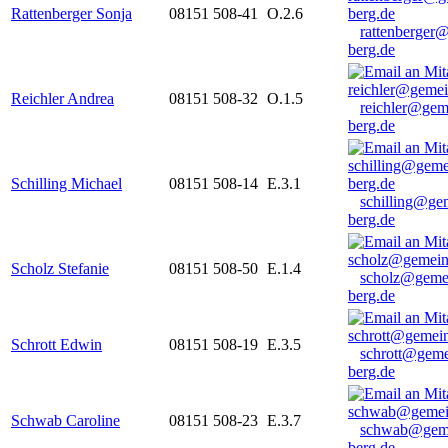
Rattenberger Sonja
08151 508-41
O.2.6
rattenberger
berg.de
Reichler Andrea
08151 508-32
O.1.5
reichler@gem
berg.de
Schilling Michael
08151 508-14
E.3.1
schilling@ge
berg.de
Scholz Stefanie
08151 508-50
E.1.4
scholz@geme
berg.de
Schrott Edwin
08151 508-19
E.3.5
schrott@geme
berg.de
Schwab Caroline
08151 508-23
E.3.7
schwab@gem
berg.de