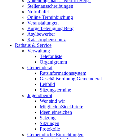
Mitteilungsblatt - "Betrifft Berg"
Stellenausschreibungen
Notruftafel
Online Terminbuchung
Veranstaltungen
Bürgerbeteiligung Berg
Asylbewerber
Katastrophenschutz
Rathaus & Service
Verwaltung
Telefonliste
Organigramm
Gemeinderat
Ratsinformationssystem
Geschäftsordnung Gemeinderat
Leitbild
Sitzungstermine
Jugendbeirat
Wer sind wir
Mitglieder/Steckbriefe
Ideen einreichen
Satzung
Sitzungen
Protokolle
Gemeindliche Einrichtungen