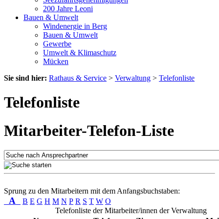
200 Jahre Leoni
Bauen & Umwelt
Windenergie in Berg
Bauen & Umwelt
Gewerbe
Umwelt & Klimaschutz
Mücken
Sie sind hier:
Rathaus & Service
>
Verwaltung
>
Telefonliste
Telefonliste
Mitarbeiter-Telefon-Liste
Sprung zu den Mitarbeitern mit dem Anfangsbuchstaben:
A
B
E
G
H
M
N
P
R
S
T
W
O
Telefonliste der Mitarbeiter/innen der Verwaltung