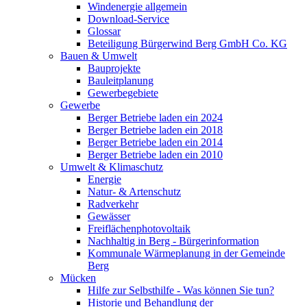
Windenergie allgemein
Download-Service
Glossar
Beteiligung Bürgerwind Berg GmbH Co. KG
Bauen & Umwelt
Bauprojekte
Bauleitplanung
Gewerbegebiete
Gewerbe
Berger Betriebe laden ein 2024
Berger Betriebe laden ein 2018
Berger Betriebe laden ein 2014
Berger Betriebe laden ein 2010
Umwelt & Klimaschutz
Energie
Natur- & Artenschutz
Radverkehr
Gewässer
Freiflächenphotovoltaik
Nachhaltig in Berg - Bürgerinformation
Kommunale Wärmeplanung in der Gemeinde
Berg
Mücken
Hilfe zur Selbsthilfe - Was können Sie tun?
Historie und Behandlung der