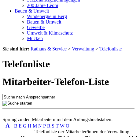
200 Jahre Leoni
Bauen & Umwelt
Windenergie in Berg
Bauen & Umwelt
Gewerbe
Umwelt & Klimaschutz
Mücken
Sie sind hier:
Rathaus & Service
>
Verwaltung
>
Telefonliste
Telefonliste
Mitarbeiter-Telefon-Liste
Sprung zu den Mitarbeitern mit dem Anfangsbuchstaben:
A
B
E
G
H
M
N
P
R
S
T
W
O
Telefonliste der Mitarbeiter/innen der Verwaltung