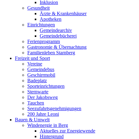
Inklusion
Gesundheit
Ärzte & Krankenhäuser
Apotheken
Einrichtungen
Gemeindearchiv
Gemeindebücherei
Ferienprogramm
Gastronomie & Übernachtung
Familienleben Starnberg
Freizeit und Sport
Vereine
Gemeindebus
Geschirrmobil
Badeplatz
Sporteinrichtungen
Sternwarte
Der Jakobsweg
Tauchen
Seezufahrtsgenehmigungen
200 Jahre Leoni
Bauen & Umwelt
Windenergie in Berg
Aktuelles zur Energiewende
Hintergrund