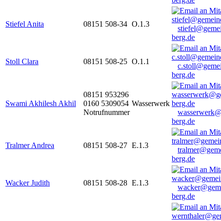
Stiefel Anita
08151 508-34
O.1.3
stiefel@geme
berg.de
Stoll Clara
08151 508-25
O.1.1
c.stoll@geme
berg.de
08151 953296
Swami Akhilesh Akhil
0160 5309054
Wasserwerk
Notrufnummer
wasserwerk@
berg.de
Tralmer Andrea
08151 508-27
E.1.3
tralmer@gem
berg.de
Wacker Judith
08151 508-28
E.1.3
wacker@geme
berg.de