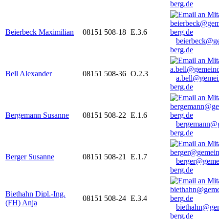
berg.de
Beierbeck Maximilian
08151 508-18
E.3.6
beierbeck@g
berg.de
Bell Alexander
08151 508-36
O.2.3
a.bell@gemei
berg.de
Bergemann Susanne
08151 508-22
E.1.6
bergemann@g
berg.de
Berger Susanne
08151 508-21
E.1.7
berger@geme
berg.de
Biethahn Dipl.-Ing.
08151 508-24
E.3.4
(FH) Anja
biethahn@ge
berg.de