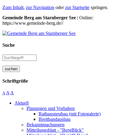
Zum Inhalt
,
zur Navigation
oder
zur Startseite
springen.
Gemeinde Berg am Starnberger See
| Online:
https://www.gemeinde-berg.de//
Suche
suchen
Schriftgröße
A
A
A
Aktuell
Planungen und Vorhaben
Rathausneubau (mit Fotogalerie)
Breitbandausbau
Bekanntmachungen
Mitteilungsblatt - "BergBlick"