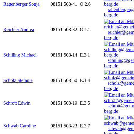
Rattenberger Sonja
08151 508-41
O.2.6
rattenberger
berg.de
Reichler Andrea
08151 508-32
O.1.5
reichler@gem
berg.de
Schilling Michael
08151 508-14
E.3.1
schilling@ge
berg.de
Scholz Stefanie
08151 508-50
E.1.4
scholz@geme
berg.de
Schrott Edwin
08151 508-19
E.3.5
schrott@geme
berg.de
Schwab Caroline
08151 508-23
E.3.7
schwab@gem
berg.de