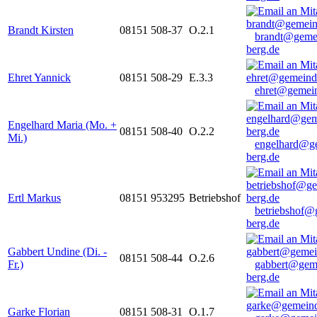
Brandt Kirsten
08151 508-37
O.2.1
brandt@geme
berg.de
Ehret Yannick
08151 508-29
E.3.3
ehret@gemein
Engelhard Maria (Mo. +
08151 508-40
O.2.2
Mi.)
engelhard@g
berg.de
Ertl Markus
08151 953295
Betriebshof
betriebshof@
berg.de
Gabbert Undine (Di. -
08151 508-44
O.2.6
Fr.)
gabbert@gem
berg.de
Garke Florian
08151 508-31
O.1.7