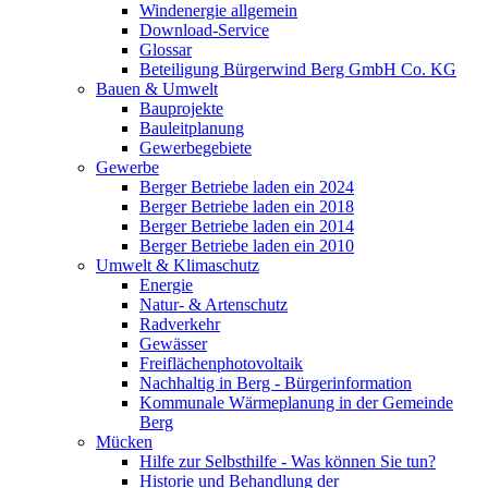
Windenergie allgemein
Download-Service
Glossar
Beteiligung Bürgerwind Berg GmbH Co. KG
Bauen & Umwelt
Bauprojekte
Bauleitplanung
Gewerbegebiete
Gewerbe
Berger Betriebe laden ein 2024
Berger Betriebe laden ein 2018
Berger Betriebe laden ein 2014
Berger Betriebe laden ein 2010
Umwelt & Klimaschutz
Energie
Natur- & Artenschutz
Radverkehr
Gewässer
Freiflächenphotovoltaik
Nachhaltig in Berg - Bürgerinformation
Kommunale Wärmeplanung in der Gemeinde
Berg
Mücken
Hilfe zur Selbsthilfe - Was können Sie tun?
Historie und Behandlung der