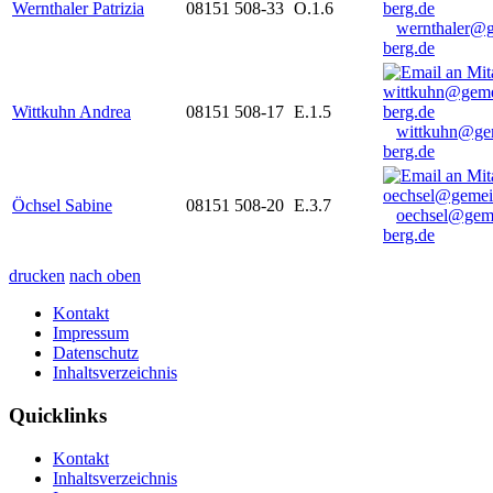
Wernthaler Patrizia
08151 508-33
O.1.6
wernthaler@
berg.de
Wittkuhn Andrea
08151 508-17
E.1.5
wittkuhn@ge
berg.de
Öchsel Sabine
08151 508-20
E.3.7
oechsel@gem
berg.de
drucken
nach oben
Kontakt
Impressum
Datenschutz
Inhaltsverzeichnis
Quicklinks
Kontakt
Inhaltsverzeichnis