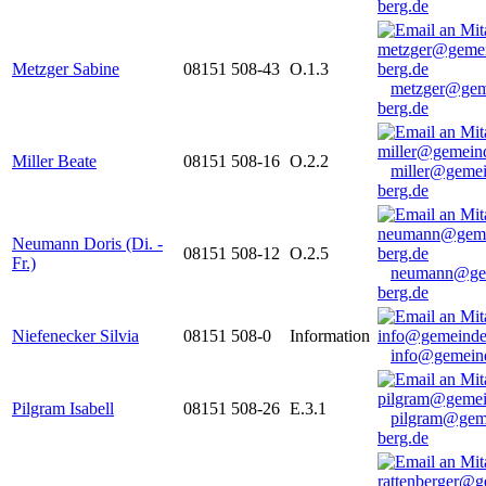
berg.de
Metzger Sabine
08151 508-43
O.1.3
metzger@gem
berg.de
Miller Beate
08151 508-16
O.2.2
miller@gemei
berg.de
Neumann Doris (Di. -
08151 508-12
O.2.5
Fr.)
neumann@ge
berg.de
Niefenecker Silvia
08151 508-0
Information
info@gemeind
Pilgram Isabell
08151 508-26
E.3.1
pilgram@gem
berg.de