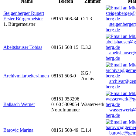
Name
Telefon
Zimmer
Mai
Steigenberger Rupert
Erster Bürgermeister
08151 508-34
O.1.3
1. Bürgermeister
steigenberge
berg.de
Abeltshauser Tobias
08151 508-15
E.3.2
abeltshauser
berg.de
KG /
Archivmitarbeiter/innen
08151 508-0
Archiv
archivar@gem
berg.de
08151 953296
Ballasch Werner
0160 5309054
Wasserwerk
Notrufnummer
wasserwerk@
berg.de
Barovic Marina
08151 508-49
E.1.4
barovic@gem