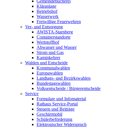
Gemeindebücherei
Kläranlage
Betriebshof
Wasserwerk
Freiwillige Feuerwehren
Ver- und Entsorgung
AWISTA-Starnberg
Containerstandorte
Wertstoffhof
Abwasser und Wasser
Strom und Gas
Kaminkehrer
Wahlen und Entscheide
Kommunalwahlen
Europawahlen
Landtags- und Bezirkswahlen
Bundestagswahlen
Volksentscheide / Bürgerentscheide
Service
Formulare und Infomaterial
Rathaus Service-Portal
Steuern und Beiträge
Geschirrmobil
Schülerbeförderung
Elektronischer Widerspruch