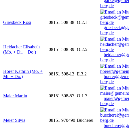
garke@gemei
berg.de
Griesbeck Rosi
08151 508-38
O.2.1
griesbeck@g
berg.de
Heidacher Elisabeth
08151 508-39
O.2.5
(Mo. + Di. + Do.)
heidacher@g
berg.de
Hörer Kathrin (Mo. +
08151 508-13
E.3.2
Mi. + Do.)
hoerer@geme
berg.de
Maier Martin
08151 508-57
O.1.7
maier@gemei
berg.de
Meier Silvia
08151 970490
Bücherei
buecherei@g