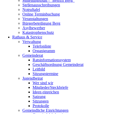
Mitteilungsblatt - "Betrifft Berg"
Stellenausschreibungen
Notruftafel
Online Terminbuchung
Veranstaltungen
Bürgerbeteiligung Berg
Asylbewerber
Katastrophenschutz
Rathaus & Service
Verwaltung
Telefonliste
Organigramm
Gemeinderat
Ratsinformationssystem
Geschäftsordnung Gemeinderat
Leitbild
Sitzungstermine
Jugendbeirat
Wer sind wir
Mitglieder/Steckbriefe
Ideen einreichen
Satzung
Sitzungen
Protokolle
Gemeindliche Einrichtungen