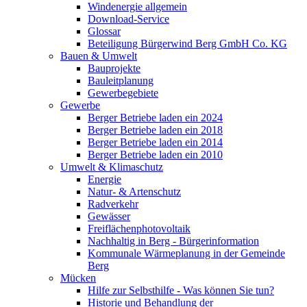
Windenergie allgemein
Download-Service
Glossar
Beteiligung Bürgerwind Berg GmbH Co. KG
Bauen & Umwelt
Bauprojekte
Bauleitplanung
Gewerbegebiete
Gewerbe
Berger Betriebe laden ein 2024
Berger Betriebe laden ein 2018
Berger Betriebe laden ein 2014
Berger Betriebe laden ein 2010
Umwelt & Klimaschutz
Energie
Natur- & Artenschutz
Radverkehr
Gewässer
Freiflächenphotovoltaik
Nachhaltig in Berg - Bürgerinformation
Kommunale Wärmeplanung in der Gemeinde
Berg
Mücken
Hilfe zur Selbsthilfe - Was können Sie tun?
Historie und Behandlung der