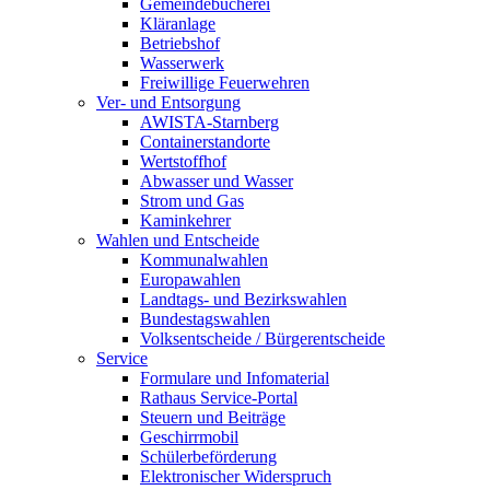
Gemeindebücherei
Kläranlage
Betriebshof
Wasserwerk
Freiwillige Feuerwehren
Ver- und Entsorgung
AWISTA-Starnberg
Containerstandorte
Wertstoffhof
Abwasser und Wasser
Strom und Gas
Kaminkehrer
Wahlen und Entscheide
Kommunalwahlen
Europawahlen
Landtags- und Bezirkswahlen
Bundestagswahlen
Volksentscheide / Bürgerentscheide
Service
Formulare und Infomaterial
Rathaus Service-Portal
Steuern und Beiträge
Geschirrmobil
Schülerbeförderung
Elektronischer Widerspruch