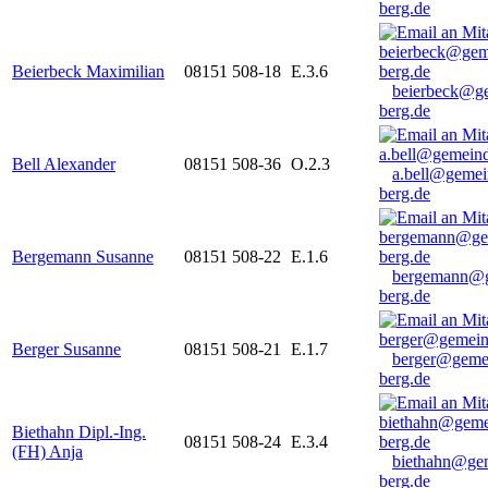
berg.de
Beierbeck Maximilian
08151 508-18
E.3.6
beierbeck@g
berg.de
Bell Alexander
08151 508-36
O.2.3
a.bell@gemei
berg.de
Bergemann Susanne
08151 508-22
E.1.6
bergemann@g
berg.de
Berger Susanne
08151 508-21
E.1.7
berger@geme
berg.de
Biethahn Dipl.-Ing.
08151 508-24
E.3.4
(FH) Anja
biethahn@ge
berg.de