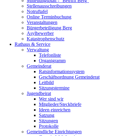
Mitteilungsblatt - "Betrifft Berg"
Stellenausschreibungen
Notruftafel
Online Terminbuchung
Veranstaltungen
Bürgerbeteiligung Berg
Asylbewerber
Katastrophenschutz
Rathaus & Service
Verwaltung
Telefonliste
Organigramm
Gemeinderat
Ratsinformationssystem
Geschäftsordnung Gemeinderat
Leitbild
Sitzungstermine
Jugendbeirat
Wer sind wir
Mitglieder/Steckbriefe
Ideen einreichen
Satzung
Sitzungen
Protokolle
Gemeindliche Einrichtungen