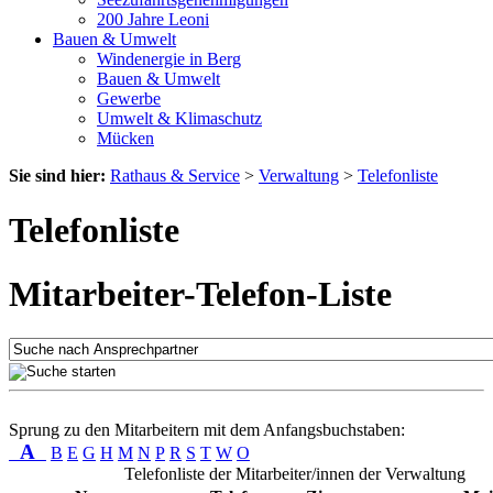
200 Jahre Leoni
Bauen & Umwelt
Windenergie in Berg
Bauen & Umwelt
Gewerbe
Umwelt & Klimaschutz
Mücken
Sie sind hier:
Rathaus & Service
>
Verwaltung
>
Telefonliste
Telefonliste
Mitarbeiter-Telefon-Liste
Sprung zu den Mitarbeitern mit dem Anfangsbuchstaben:
A
B
E
G
H
M
N
P
R
S
T
W
O
Telefonliste der Mitarbeiter/innen der Verwaltung