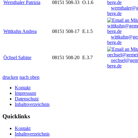
Wernthaler Patrizia
08151 508-33
O.1.6
wernthaler@
berg.de
Wittkuhn Andrea
08151 508-17
E.1.5
wittkuhn@ge
berg.de
Öchsel Sabine
08151 508-20
E.3.7
oechsel@gem
berg.de
drucken
nach oben
Kontakt
Impressum
Datenschutz
Inhaltsverzeichnis
Quicklinks
Kontakt
Inhaltsverzeichnis