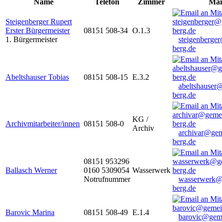
Name
Telefon
Zimmer
Mai
Steigenberger Rupert
Erster Bürgermeister
08151 508-34
O.1.3
1. Bürgermeister
steigenberge
berg.de
Abeltshauser Tobias
08151 508-15
E.3.2
abeltshauser
berg.de
KG /
Archivmitarbeiter/innen
08151 508-0
Archiv
archivar@gem
berg.de
08151 953296
Ballasch Werner
0160 5309054
Wasserwerk
Notrufnummer
wasserwerk@
berg.de
Barovic Marina
08151 508-49
E.1.4
barovic@gem