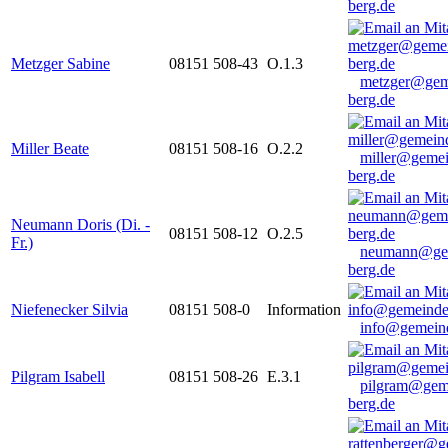
berg.de
Metzger Sabine
08151 508-43
O.1.3
metzger@gem
berg.de
Miller Beate
08151 508-16
O.2.2
miller@gemei
berg.de
Neumann Doris (Di. -
08151 508-12
O.2.5
Fr.)
neumann@ge
berg.de
Niefenecker Silvia
08151 508-0
Information
info@gemeind
Pilgram Isabell
08151 508-26
E.3.1
pilgram@gem
berg.de