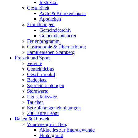
Inklusion
Gesundheit
Ärzte & Krankenhäuser
Apotheken
Einrichtungen
Gemeindearchiv
Gemeindebücherei
Ferienprogramm
Gastronomie & Übernachtung
Familienleben Starnberg
Freizeit und Sport
Vereine
Gemeindebus
Geschirrmobil
Badeplatz
Sporteinrichtungen
Sternwarte
Der Jakobsweg
Tauchen
Seezufahrtsgenehmigungen
200 Jahre Leoni
Bauen & Umwelt
Windenergie in Berg
Aktuelles zur Energiewende
Hintergrund