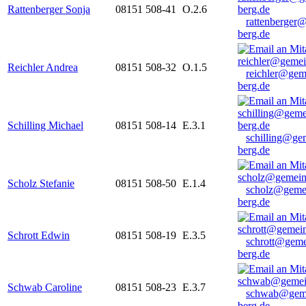
Rattenberger Sonja
08151 508-41
O.2.6
rattenberger
berg.de
Reichler Andrea
08151 508-32
O.1.5
reichler@gem
berg.de
Schilling Michael
08151 508-14
E.3.1
schilling@ge
berg.de
Scholz Stefanie
08151 508-50
E.1.4
scholz@geme
berg.de
Schrott Edwin
08151 508-19
E.3.5
schrott@geme
berg.de
Schwab Caroline
08151 508-23
E.3.7
schwab@gem
berg.de