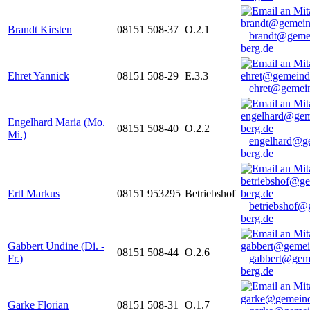
Brandt Kirsten
08151 508-37
O.2.1
brandt@geme
berg.de
Ehret Yannick
08151 508-29
E.3.3
ehret@gemein
Engelhard Maria (Mo. +
08151 508-40
O.2.2
Mi.)
engelhard@g
berg.de
Ertl Markus
08151 953295
Betriebshof
betriebshof@
berg.de
Gabbert Undine (Di. -
08151 508-44
O.2.6
Fr.)
gabbert@gem
berg.de
Garke Florian
08151 508-31
O.1.7