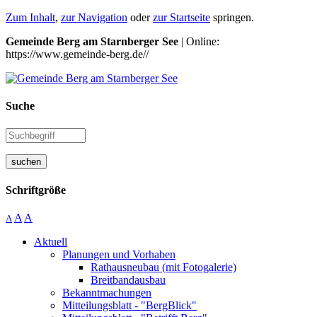
Zum Inhalt
,
zur Navigation
oder
zur Startseite
springen.
Gemeinde Berg am Starnberger See
| Online:
https://www.gemeinde-berg.de//
Suche
suchen
Schriftgröße
A
A
A
Aktuell
Planungen und Vorhaben
Rathausneubau (mit Fotogalerie)
Breitbandausbau
Bekanntmachungen
Mitteilungsblatt - "BergBlick"