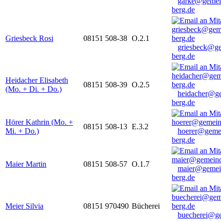
garke@gemei
berg.de
Griesbeck Rosi
08151 508-38
O.2.1
griesbeck@g
berg.de
Heidacher Elisabeth
08151 508-39
O.2.5
(Mo. + Di. + Do.)
heidacher@g
berg.de
Hörer Kathrin (Mo. +
08151 508-13
E.3.2
Mi. + Do.)
hoerer@geme
berg.de
Maier Martin
08151 508-57
O.1.7
maier@gemei
berg.de
Meier Silvia
08151 970490
Bücherei
buecherei@g