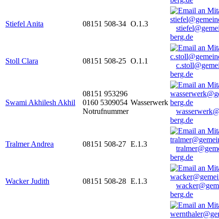
Stiefel Anita
08151 508-34
O.1.3
stiefel@geme
berg.de
Stoll Clara
08151 508-25
O.1.1
c.stoll@geme
berg.de
08151 953296
Swami Akhilesh Akhil
0160 5309054
Wasserwerk
Notrufnummer
wasserwerk@
berg.de
Tralmer Andrea
08151 508-27
E.1.3
tralmer@gem
berg.de
Wacker Judith
08151 508-28
E.1.3
wacker@geme
berg.de