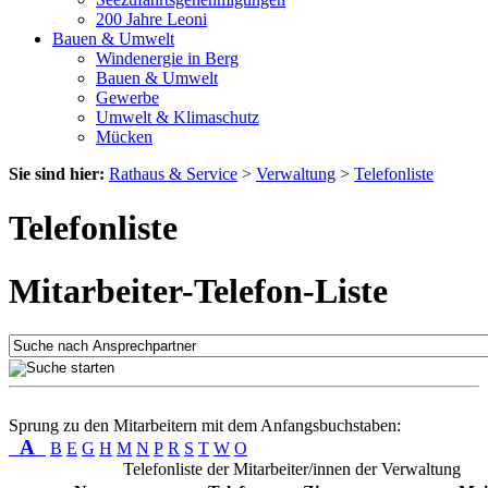
200 Jahre Leoni
Bauen & Umwelt
Windenergie in Berg
Bauen & Umwelt
Gewerbe
Umwelt & Klimaschutz
Mücken
Sie sind hier:
Rathaus & Service
>
Verwaltung
>
Telefonliste
Telefonliste
Mitarbeiter-Telefon-Liste
Sprung zu den Mitarbeitern mit dem Anfangsbuchstaben:
A
B
E
G
H
M
N
P
R
S
T
W
O
Telefonliste der Mitarbeiter/innen der Verwaltung