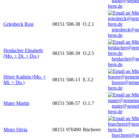
garke@gemei
berg.de
Griesbeck Rosi
08151 508-38
O.2.1
griesbeck@g
berg.de
Heidacher Elisabeth
08151 508-39
O.2.5
(Mo. + Di. + Do.)
heidacher@g
berg.de
Hörer Kathrin (Mo. +
08151 508-13
E.3.2
Mi. + Do.)
hoerer@geme
berg.de
Maier Martin
08151 508-57
O.1.7
maier@gemei
berg.de
Meier Silvia
08151 970490
Bücherei
buecherei@g