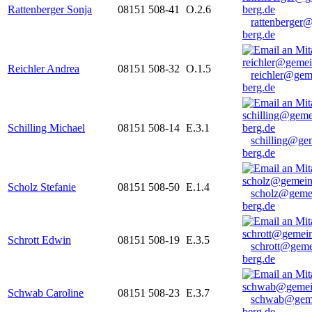
Rattenberger Sonja
08151 508-41
O.2.6
rattenberger
berg.de
Reichler Andrea
08151 508-32
O.1.5
reichler@gem
berg.de
Schilling Michael
08151 508-14
E.3.1
schilling@ge
berg.de
Scholz Stefanie
08151 508-50
E.1.4
scholz@geme
berg.de
Schrott Edwin
08151 508-19
E.3.5
schrott@geme
berg.de
Schwab Caroline
08151 508-23
E.3.7
schwab@gem
berg.de