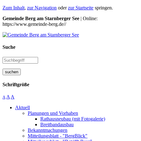
Zum Inhalt
,
zur Navigation
oder
zur Startseite
springen.
Gemeinde Berg am Starnberger See
| Online:
https://www.gemeinde-berg.de//
Suche
suchen
Schriftgröße
A
A
A
Aktuell
Planungen und Vorhaben
Rathausneubau (mit Fotogalerie)
Breitbandausbau
Bekanntmachungen
Mitteilungsblatt - "BergBlick"