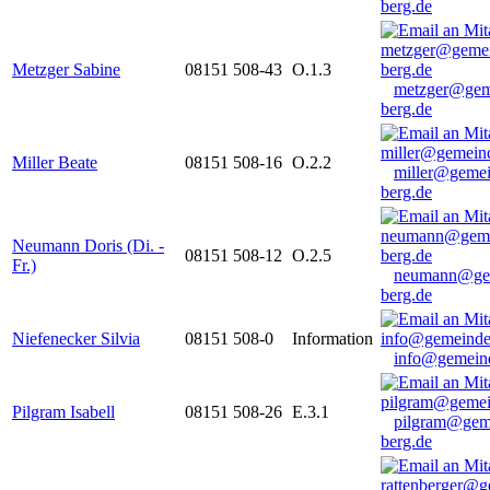
berg.de
Metzger Sabine
08151 508-43
O.1.3
metzger@gem
berg.de
Miller Beate
08151 508-16
O.2.2
miller@gemei
berg.de
Neumann Doris (Di. -
08151 508-12
O.2.5
Fr.)
neumann@ge
berg.de
Niefenecker Silvia
08151 508-0
Information
info@gemeind
Pilgram Isabell
08151 508-26
E.3.1
pilgram@gem
berg.de