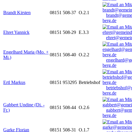
Brandt Kirsten
08151 508-37
O.2.1
brandt@geme
berg.de
Ehret Yannick
08151 508-29
E.3.3
ehret@gemein
Engelhard Maria (Mo. +
08151 508-40
O.2.2
Mi.)
engelhard@g
berg.de
Ertl Markus
08151 953295
Betriebshof
betriebshof@
berg.de
Gabbert Undine (Di. -
08151 508-44
O.2.6
Fr.)
gabbert@gem
berg.de
Garke Florian
08151 508-31
O.1.7