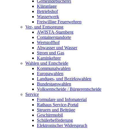
Gemeindebücherei
Kläranlage
Betriebshof
Wasserwerk
Freiwillige Feuerwehren
Ver- und Entsorgung
AWISTA-Starnberg
Containerstandorte
Wertstoffhof
Abwasser und Wasser
Strom und Gas
Kaminkehrer
Wahlen und Entscheide
Kommunalwahlen
Europawahlen
Landtags- und Bezirkswahlen
Bundestagswahlen
Volksentscheide / Bürgerentscheide
Service
Formulare und Infomaterial
Rathaus Service-Portal
Steuern und Beiträge
Geschirrmobil
Schülerbeförderung
Elektronischer Widerspruch