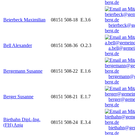
berg.de
Beierbeck Maximilian
08151 508-18
E.3.6
beierbeck@g
berg.de
Bell Alexander
08151 508-36
O.2.3
a.bell@gemei
berg.de
Bergemann Susanne
08151 508-22
E.1.6
bergemann@g
berg.de
Berger Susanne
08151 508-21
E.1.7
berger@geme
berg.de
Biethahn Dipl.-Ing.
08151 508-24
E.3.4
(FH) Anja
biethahn@ge
berg.de