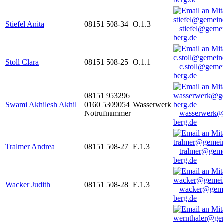
Stiefel Anita
08151 508-34
O.1.3
stiefel@geme
berg.de
Stoll Clara
08151 508-25
O.1.1
c.stoll@geme
berg.de
08151 953296
Swami Akhilesh Akhil
0160 5309054
Wasserwerk
Notrufnummer
wasserwerk@
berg.de
Tralmer Andrea
08151 508-27
E.1.3
tralmer@gem
berg.de
Wacker Judith
08151 508-28
E.1.3
wacker@geme
berg.de