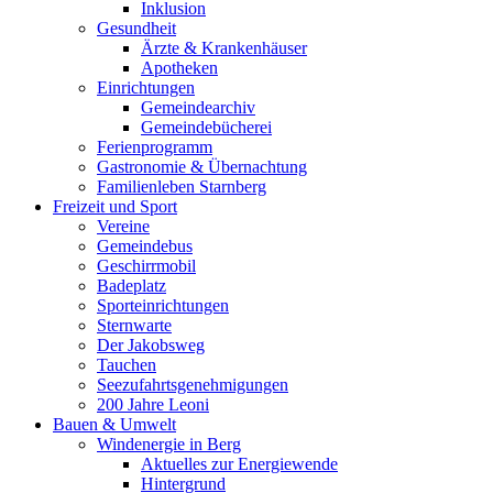
Inklusion
Gesundheit
Ärzte & Krankenhäuser
Apotheken
Einrichtungen
Gemeindearchiv
Gemeindebücherei
Ferienprogramm
Gastronomie & Übernachtung
Familienleben Starnberg
Freizeit und Sport
Vereine
Gemeindebus
Geschirrmobil
Badeplatz
Sporteinrichtungen
Sternwarte
Der Jakobsweg
Tauchen
Seezufahrtsgenehmigungen
200 Jahre Leoni
Bauen & Umwelt
Windenergie in Berg
Aktuelles zur Energiewende
Hintergrund