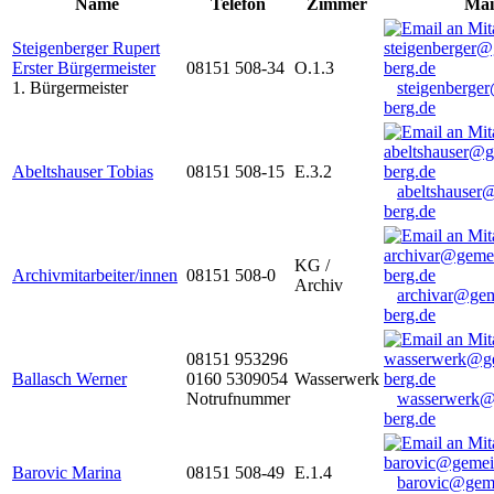
Name
Telefon
Zimmer
Mai
Steigenberger Rupert
Erster Bürgermeister
08151 508-34
O.1.3
1. Bürgermeister
steigenberge
berg.de
Abeltshauser Tobias
08151 508-15
E.3.2
abeltshauser
berg.de
KG /
Archivmitarbeiter/innen
08151 508-0
Archiv
archivar@gem
berg.de
08151 953296
Ballasch Werner
0160 5309054
Wasserwerk
Notrufnummer
wasserwerk@
berg.de
Barovic Marina
08151 508-49
E.1.4
barovic@gem