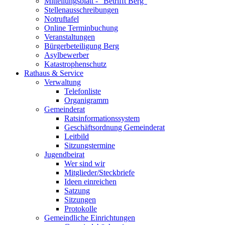
Mitteilungsblatt - "Betrifft Berg"
Stellenausschreibungen
Notruftafel
Online Terminbuchung
Veranstaltungen
Bürgerbeteiligung Berg
Asylbewerber
Katastrophenschutz
Rathaus & Service
Verwaltung
Telefonliste
Organigramm
Gemeinderat
Ratsinformationssystem
Geschäftsordnung Gemeinderat
Leitbild
Sitzungstermine
Jugendbeirat
Wer sind wir
Mitglieder/Steckbriefe
Ideen einreichen
Satzung
Sitzungen
Protokolle
Gemeindliche Einrichtungen