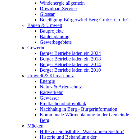
Windenergie allgemein
Download-Service
Glossar
Beteiligung Bürgerwind Berg GmbH Co. KG
Bauen & Umwelt
Bauprojekte
Bauleitplanung
Gewerbegebiete
Gewerbe
Berger Betriebe laden ein 2024
Berger Betriebe laden ein 2018
Berger Betriebe laden ein 2014
Berger Betriebe laden ein 2010
Umwelt & Klimaschutz
Energie
Natur- & Artenschutz
Radverkehr
Gewässer
Freiflächenphotovoltaik
Nachhaltig in Berg - Bürgerinformation
Kommunale Wärmeplanung in der Gemeinde
Berg
Mücken
Hilfe zur Selbsthilfe - Was können Sie tun?
Historie und Behandlung der