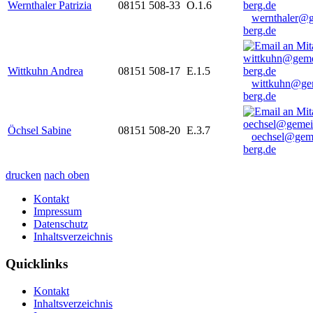
Wernthaler Patrizia
08151 508-33
O.1.6
wernthaler@
berg.de
Wittkuhn Andrea
08151 508-17
E.1.5
wittkuhn@ge
berg.de
Öchsel Sabine
08151 508-20
E.3.7
oechsel@gem
berg.de
drucken
nach oben
Kontakt
Impressum
Datenschutz
Inhaltsverzeichnis
Quicklinks
Kontakt
Inhaltsverzeichnis