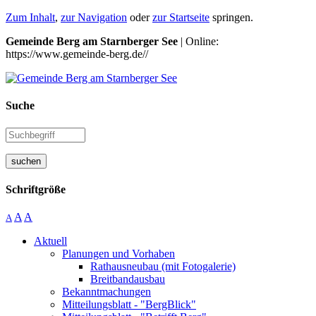
Zum Inhalt
,
zur Navigation
oder
zur Startseite
springen.
Gemeinde Berg am Starnberger See
| Online:
https://www.gemeinde-berg.de//
Suche
suchen
Schriftgröße
A
A
A
Aktuell
Planungen und Vorhaben
Rathausneubau (mit Fotogalerie)
Breitbandausbau
Bekanntmachungen
Mitteilungsblatt - "BergBlick"