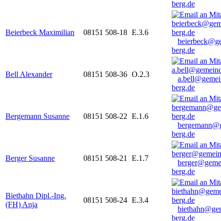
berg.de
Beierbeck Maximilian
08151 508-18
E.3.6
beierbeck@g
berg.de
Bell Alexander
08151 508-36
O.2.3
a.bell@gemei
berg.de
Bergemann Susanne
08151 508-22
E.1.6
bergemann@g
berg.de
Berger Susanne
08151 508-21
E.1.7
berger@geme
berg.de
Biethahn Dipl.-Ing.
08151 508-24
E.3.4
(FH) Anja
biethahn@ge
berg.de