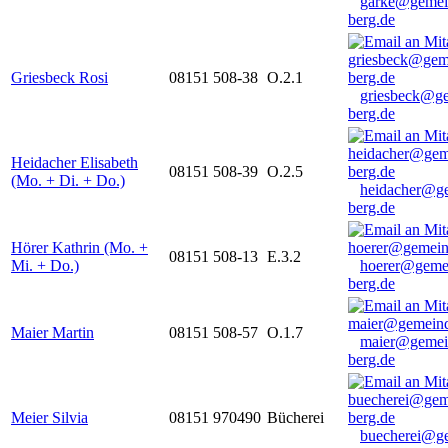
garke@gemei
berg.de
Griesbeck Rosi
08151 508-38
O.2.1
griesbeck@g
berg.de
Heidacher Elisabeth
08151 508-39
O.2.5
(Mo. + Di. + Do.)
heidacher@g
berg.de
Hörer Kathrin (Mo. +
08151 508-13
E.3.2
Mi. + Do.)
hoerer@geme
berg.de
Maier Martin
08151 508-57
O.1.7
maier@gemei
berg.de
Meier Silvia
08151 970490
Bücherei
buecherei@g