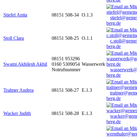
Stiefel Anita
08151 508-34
O.1.3
stiefel@geme
berg.de
Stoll Clara
08151 508-25
O.1.1
c.stoll@geme
berg.de
08151 953296
Swami Akhilesh Akhil
0160 5309054
Wasserwerk
Notrufnummer
wasserwerk@
berg.de
Tralmer Andrea
08151 508-27
E.1.3
tralmer@gem
berg.de
Wacker Judith
08151 508-28
E.1.3
wacker@geme
berg.de