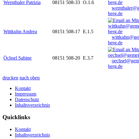
Wernthaler Patrizia
08151 508-33
O.1.6
wernthaler@
berg.de
Wittkuhn Andrea
08151 508-17
E.1.5
wittkuhn@ge
berg.de
Öchsel Sabine
08151 508-20
E.3.7
oechsel@gem
berg.de
drucken
nach oben
Kontakt
Impressum
Datenschutz
Inhaltsverzeichnis
Quicklinks
Kontakt
Inhaltsverzeichnis