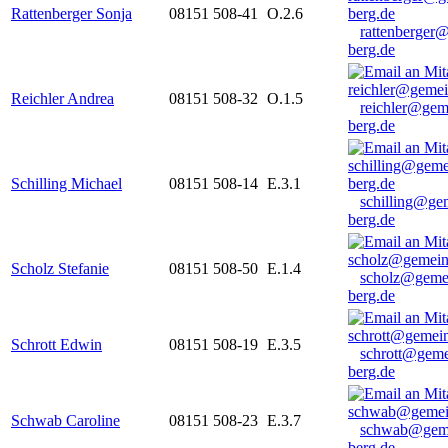
Rattenberger Sonja
08151 508-41
O.2.6
rattenberger
berg.de
Reichler Andrea
08151 508-32
O.1.5
reichler@gem
berg.de
Schilling Michael
08151 508-14
E.3.1
schilling@ge
berg.de
Scholz Stefanie
08151 508-50
E.1.4
scholz@geme
berg.de
Schrott Edwin
08151 508-19
E.3.5
schrott@geme
berg.de
Schwab Caroline
08151 508-23
E.3.7
schwab@gem
berg.de