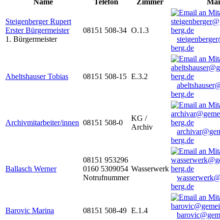
Name
Telefon
Zimmer
Mai
Steigenberger Rupert
Erster Bürgermeister
08151 508-34
O.1.3
1. Bürgermeister
steigenberge
berg.de
Abeltshauser Tobias
08151 508-15
E.3.2
abeltshauser
berg.de
KG /
Archivmitarbeiter/innen
08151 508-0
Archiv
archivar@gem
berg.de
08151 953296
Ballasch Werner
0160 5309054
Wasserwerk
Notrufnummer
wasserwerk@
berg.de
Barovic Marina
08151 508-49
E.1.4
barovic@gem