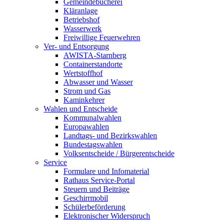
Gemeindebücherei
Kläranlage
Betriebshof
Wasserwerk
Freiwillige Feuerwehren
Ver- und Entsorgung
AWISTA-Starnberg
Containerstandorte
Wertstoffhof
Abwasser und Wasser
Strom und Gas
Kaminkehrer
Wahlen und Entscheide
Kommunalwahlen
Europawahlen
Landtags- und Bezirkswahlen
Bundestagswahlen
Volksentscheide / Bürgerentscheide
Service
Formulare und Infomaterial
Rathaus Service-Portal
Steuern und Beiträge
Geschirrmobil
Schülerbeförderung
Elektronischer Widerspruch