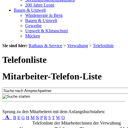
200 Jahre Leoni
Bauen & Umwelt
Windenergie in Berg
Bauen & Umwelt
Gewerbe
Umwelt & Klimaschutz
Mücken
Sie sind hier:
Rathaus & Service
>
Verwaltung
>
Telefonliste
Telefonliste
Mitarbeiter-Telefon-Liste
Sprung zu den Mitarbeitern mit dem Anfangsbuchstaben:
A
B
E
G
H
M
N
P
R
S
T
W
O
Telefonliste der Mitarbeiter/innen der Verwaltung