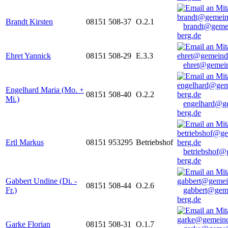
Brandt Kirsten
08151 508-37
O.2.1
brandt@geme
berg.de
Ehret Yannick
08151 508-29
E.3.3
ehret@gemein
Engelhard Maria (Mo. +
08151 508-40
O.2.2
Mi.)
engelhard@g
berg.de
Ertl Markus
08151 953295
Betriebshof
betriebshof@
berg.de
Gabbert Undine (Di. -
08151 508-44
O.2.6
Fr.)
gabbert@gem
berg.de
Garke Florian
08151 508-31
O.1.7