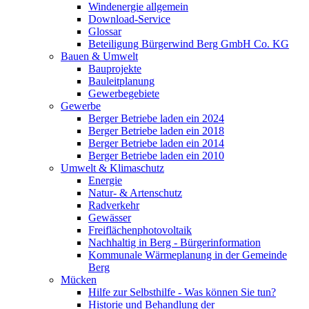
Windenergie allgemein
Download-Service
Glossar
Beteiligung Bürgerwind Berg GmbH Co. KG
Bauen & Umwelt
Bauprojekte
Bauleitplanung
Gewerbegebiete
Gewerbe
Berger Betriebe laden ein 2024
Berger Betriebe laden ein 2018
Berger Betriebe laden ein 2014
Berger Betriebe laden ein 2010
Umwelt & Klimaschutz
Energie
Natur- & Artenschutz
Radverkehr
Gewässer
Freiflächenphotovoltaik
Nachhaltig in Berg - Bürgerinformation
Kommunale Wärmeplanung in der Gemeinde
Berg
Mücken
Hilfe zur Selbsthilfe - Was können Sie tun?
Historie und Behandlung der