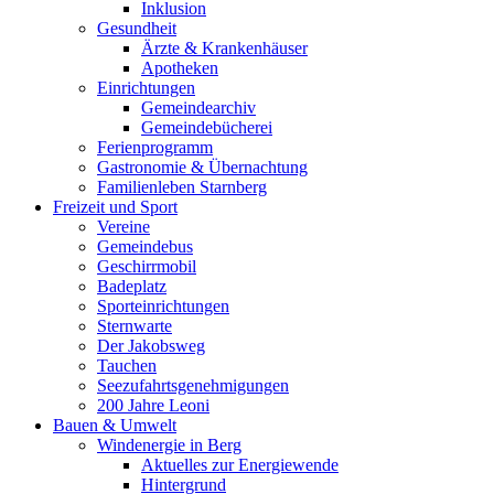
Inklusion
Gesundheit
Ärzte & Krankenhäuser
Apotheken
Einrichtungen
Gemeindearchiv
Gemeindebücherei
Ferienprogramm
Gastronomie & Übernachtung
Familienleben Starnberg
Freizeit und Sport
Vereine
Gemeindebus
Geschirrmobil
Badeplatz
Sporteinrichtungen
Sternwarte
Der Jakobsweg
Tauchen
Seezufahrtsgenehmigungen
200 Jahre Leoni
Bauen & Umwelt
Windenergie in Berg
Aktuelles zur Energiewende
Hintergrund