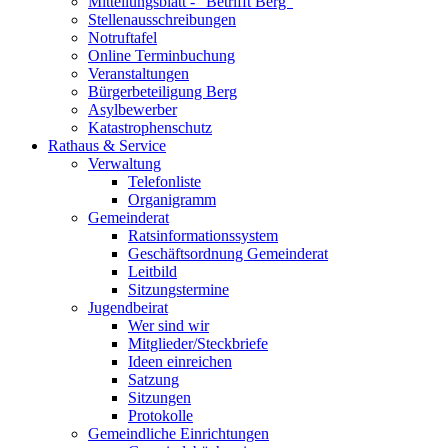
Mitteilungsblatt - "Betrifft Berg"
Stellenausschreibungen
Notruftafel
Online Terminbuchung
Veranstaltungen
Bürgerbeteiligung Berg
Asylbewerber
Katastrophenschutz
Rathaus & Service
Verwaltung
Telefonliste
Organigramm
Gemeinderat
Ratsinformationssystem
Geschäftsordnung Gemeinderat
Leitbild
Sitzungstermine
Jugendbeirat
Wer sind wir
Mitglieder/Steckbriefe
Ideen einreichen
Satzung
Sitzungen
Protokolle
Gemeindliche Einrichtungen