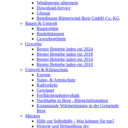
Windenergie allgemein
Download-Service
Glossar
Beteiligung Bürgerwind Berg GmbH Co. KG
Bauen & Umwelt
Bauprojekte
Bauleitplanung
Gewerbegebiete
Gewerbe
Berger Betriebe laden ein 2024
Berger Betriebe laden ein 2018
Berger Betriebe laden ein 2014
Berger Betriebe laden ein 2010
Umwelt & Klimaschutz
Energie
Natur- & Artenschutz
Radverkehr
Gewässer
Freiflächenphotovoltaik
Nachhaltig in Berg - Bürgerinformation
Kommunale Wärmeplanung in der Gemeinde
Berg
Mücken
Hilfe zur Selbsthilfe - Was können Sie tun?
Historie und Behandlung der