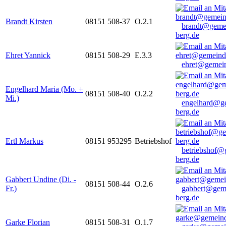
Brandt Kirsten
08151 508-37
O.2.1
brandt@geme
berg.de
Ehret Yannick
08151 508-29
E.3.3
ehret@gemein
Engelhard Maria (Mo. +
08151 508-40
O.2.2
Mi.)
engelhard@g
berg.de
Ertl Markus
08151 953295
Betriebshof
betriebshof@
berg.de
Gabbert Undine (Di. -
08151 508-44
O.2.6
Fr.)
gabbert@gem
berg.de
Garke Florian
08151 508-31
O.1.7