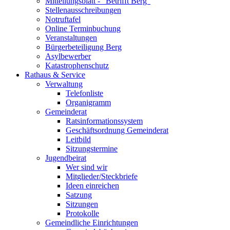
Mitteilungsblatt - "Betrifft Berg"
Stellenausschreibungen
Notruftafel
Online Terminbuchung
Veranstaltungen
Bürgerbeteiligung Berg
Asylbewerber
Katastrophenschutz
Rathaus & Service
Verwaltung
Telefonliste
Organigramm
Gemeinderat
Ratsinformationssystem
Geschäftsordnung Gemeinderat
Leitbild
Sitzungstermine
Jugendbeirat
Wer sind wir
Mitglieder/Steckbriefe
Ideen einreichen
Satzung
Sitzungen
Protokolle
Gemeindliche Einrichtungen