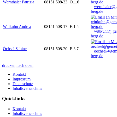
Wernthaler Patrizia
08151 508-33
O.1.6
wernthaler@
berg.de
Wittkuhn Andrea
08151 508-17
E.1.5
wittkuhn@ge
berg.de
Öchsel Sabine
08151 508-20
E.3.7
oechsel@gem
berg.de
drucken
nach oben
Kontakt
Impressum
Datenschutz
Inhaltsverzeichnis
Quicklinks
Kontakt
Inhaltsverzeichnis