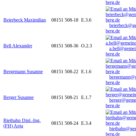
berg.de
Beierbeck Maximilian
08151 508-18
E.3.6
beierbeck@g
berg.de
Bell Alexander
08151 508-36
O.2.3
a.bell@gemei
berg.de
Bergemann Susanne
08151 508-22
E.1.6
bergemann@g
berg.de
Berger Susanne
08151 508-21
E.1.7
berger@geme
berg.de
Biethahn Dipl.-Ing.
08151 508-24
E.3.4
(FH) Anja
biethahn@ge
berg.de