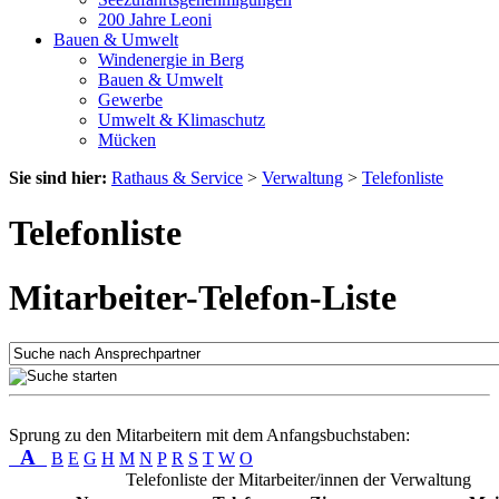
200 Jahre Leoni
Bauen & Umwelt
Windenergie in Berg
Bauen & Umwelt
Gewerbe
Umwelt & Klimaschutz
Mücken
Sie sind hier:
Rathaus & Service
>
Verwaltung
>
Telefonliste
Telefonliste
Mitarbeiter-Telefon-Liste
Sprung zu den Mitarbeitern mit dem Anfangsbuchstaben:
A
B
E
G
H
M
N
P
R
S
T
W
O
Telefonliste der Mitarbeiter/innen der Verwaltung