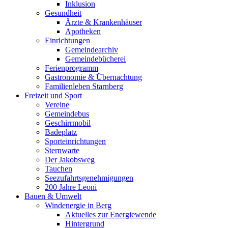
Inklusion
Gesundheit
Ärzte & Krankenhäuser
Apotheken
Einrichtungen
Gemeindearchiv
Gemeindebücherei
Ferienprogramm
Gastronomie & Übernachtung
Familienleben Starnberg
Freizeit und Sport
Vereine
Gemeindebus
Geschirrmobil
Badeplatz
Sporteinrichtungen
Sternwarte
Der Jakobsweg
Tauchen
Seezufahrtsgenehmigungen
200 Jahre Leoni
Bauen & Umwelt
Windenergie in Berg
Aktuelles zur Energiewende
Hintergrund