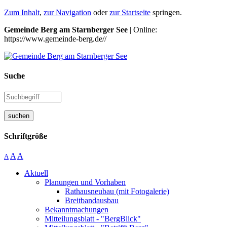
Zum Inhalt
,
zur Navigation
oder
zur Startseite
springen.
Gemeinde Berg am Starnberger See
| Online:
https://www.gemeinde-berg.de//
Suche
suchen
Schriftgröße
A
A
A
Aktuell
Planungen und Vorhaben
Rathausneubau (mit Fotogalerie)
Breitbandausbau
Bekanntmachungen
Mitteilungsblatt - "BergBlick"