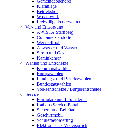
Gemeindebücherei
Kläranlage
Betriebshof
Wasserwerk
Freiwillige Feuerwehren
Ver- und Entsorgung
AWISTA-Starnberg
Containerstandorte
Wertstoffhof
Abwasser und Wasser
Strom und Gas
Kaminkehrer
Wahlen und Entscheide
Kommunalwahlen
Europawahlen
Landtags- und Bezirkswahlen
Bundestagswahlen
Volksentscheide / Bürgerentscheide
Service
Formulare und Infomaterial
Rathaus Service-Portal
Steuern und Beiträge
Geschirrmobil
Schülerbeförderung
Elektronischer Widerspruch