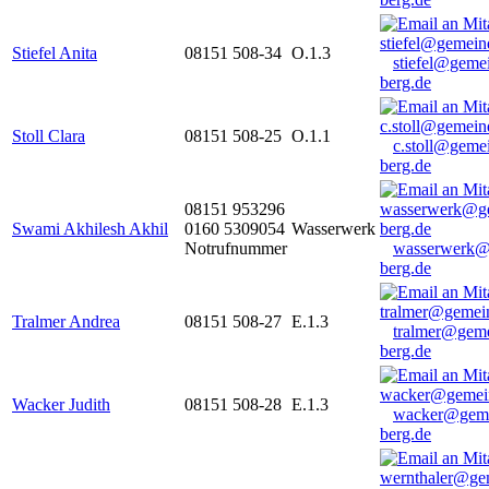
Stiefel Anita
08151 508-34
O.1.3
stiefel@geme
berg.de
Stoll Clara
08151 508-25
O.1.1
c.stoll@geme
berg.de
08151 953296
Swami Akhilesh Akhil
0160 5309054
Wasserwerk
Notrufnummer
wasserwerk@
berg.de
Tralmer Andrea
08151 508-27
E.1.3
tralmer@gem
berg.de
Wacker Judith
08151 508-28
E.1.3
wacker@geme
berg.de