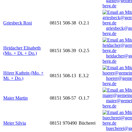
garke@gemei
berg.de
Griesbeck Rosi
08151 508-38
O.2.1
griesbeck@g
berg.de
Heidacher Elisabeth
08151 508-39
O.2.5
(Mo. + Di. + Do.)
heidacher@g
berg.de
Hörer Kathrin (Mo. +
08151 508-13
E.3.2
Mi. + Do.)
hoerer@geme
berg.de
Maier Martin
08151 508-57
O.1.7
maier@gemei
berg.de
Meier Silvia
08151 970490
Bücherei
buecherei@g