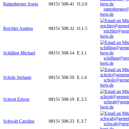
Rattenberger Sonja
08151 508-41
O.2.6
rattenberger
berg.de
Reichler Andrea
08151 508-32
O.1.5
reichler@gem
berg.de
Schilling Michael
08151 508-14
E.3.1
schilling@ge
berg.de
Scholz Stefanie
08151 508-50
E.1.4
scholz@geme
berg.de
Schrott Edwin
08151 508-19
E.3.5
schrott@geme
berg.de
Schwab Caroline
08151 508-23
E.3.7
schwab@gem
berg.de