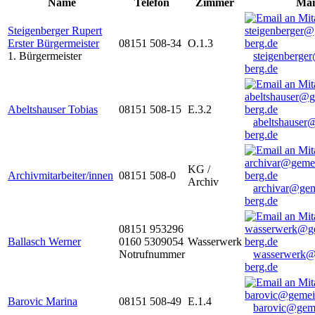
Name
Telefon
Zimmer
Mai
Steigenberger Rupert
Erster Bürgermeister
08151 508-34
O.1.3
1. Bürgermeister
steigenberge
berg.de
Abeltshauser Tobias
08151 508-15
E.3.2
abeltshauser
berg.de
KG /
Archivmitarbeiter/innen
08151 508-0
Archiv
archivar@gem
berg.de
08151 953296
Ballasch Werner
0160 5309054
Wasserwerk
Notrufnummer
wasserwerk@
berg.de
Barovic Marina
08151 508-49
E.1.4
barovic@gem