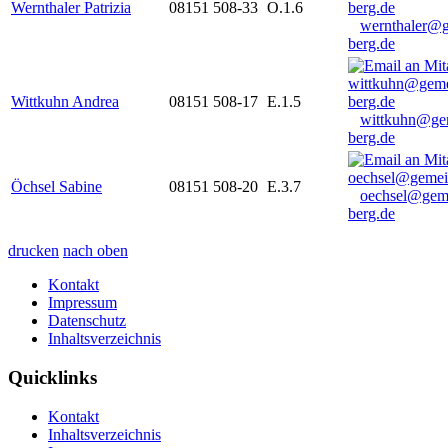
Wernthaler Patrizia
08151 508-33
O.1.6
wernthaler@
berg.de
Wittkuhn Andrea
08151 508-17
E.1.5
wittkuhn@ge
berg.de
Öchsel Sabine
08151 508-20
E.3.7
oechsel@gem
berg.de
drucken
nach oben
Kontakt
Impressum
Datenschutz
Inhaltsverzeichnis
Quicklinks
Kontakt
Inhaltsverzeichnis