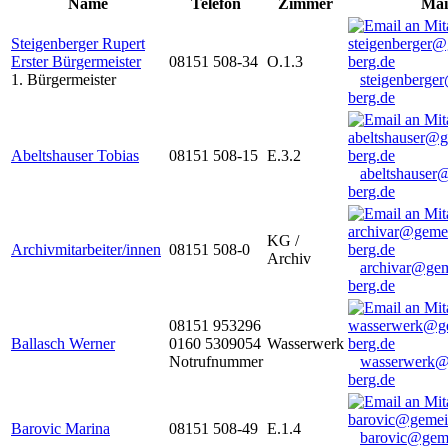
Name
Telefon
Zimmer
Mai
Steigenberger Rupert
Erster Bürgermeister
08151 508-34
O.1.3
1. Bürgermeister
steigenberge
berg.de
Abeltshauser Tobias
08151 508-15
E.3.2
abeltshauser
berg.de
KG /
Archivmitarbeiter/innen
08151 508-0
Archiv
archivar@gem
berg.de
08151 953296
Ballasch Werner
0160 5309054
Wasserwerk
Notrufnummer
wasserwerk@
berg.de
Barovic Marina
08151 508-49
E.1.4
barovic@gem