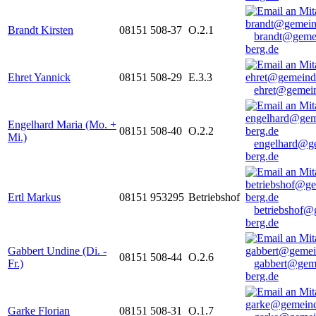
Brandt Kirsten
08151 508-37
O.2.1
brandt@geme
berg.de
Ehret Yannick
08151 508-29
E.3.3
ehret@gemein
Engelhard Maria (Mo. +
08151 508-40
O.2.2
Mi.)
engelhard@g
berg.de
Ertl Markus
08151 953295
Betriebshof
betriebshof@
berg.de
Gabbert Undine (Di. -
08151 508-44
O.2.6
Fr.)
gabbert@gem
berg.de
Garke Florian
08151 508-31
O.1.7