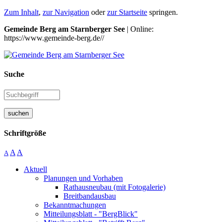
Zum Inhalt
,
zur Navigation
oder
zur Startseite
springen.
Gemeinde Berg am Starnberger See
| Online:
https://www.gemeinde-berg.de//
Suche
suchen
Schriftgröße
A
A
A
Aktuell
Planungen und Vorhaben
Rathausneubau (mit Fotogalerie)
Breitbandausbau
Bekanntmachungen
Mitteilungsblatt - "BergBlick"