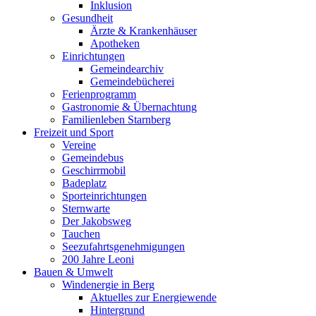
Inklusion
Gesundheit
Ärzte & Krankenhäuser
Apotheken
Einrichtungen
Gemeindearchiv
Gemeindebücherei
Ferienprogramm
Gastronomie & Übernachtung
Familienleben Starnberg
Freizeit und Sport
Vereine
Gemeindebus
Geschirrmobil
Badeplatz
Sporteinrichtungen
Sternwarte
Der Jakobsweg
Tauchen
Seezufahrtsgenehmigungen
200 Jahre Leoni
Bauen & Umwelt
Windenergie in Berg
Aktuelles zur Energiewende
Hintergrund