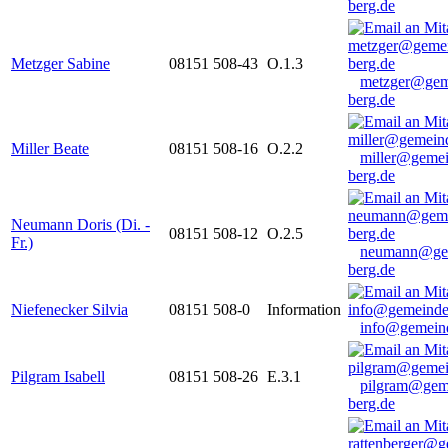
berg.de
Metzger Sabine
08151 508-43
O.1.3
metzger@gem
berg.de
Miller Beate
08151 508-16
O.2.2
miller@gemei
berg.de
Neumann Doris (Di. -
08151 508-12
O.2.5
Fr.)
neumann@ge
berg.de
Niefenecker Silvia
08151 508-0
Information
info@gemeind
Pilgram Isabell
08151 508-26
E.3.1
pilgram@gem
berg.de