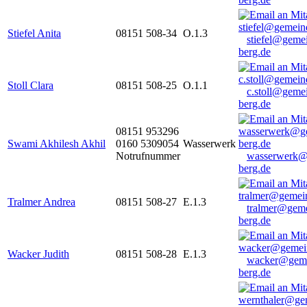
Stiefel Anita
08151 508-34
O.1.3
stiefel@geme
berg.de
Stoll Clara
08151 508-25
O.1.1
c.stoll@geme
berg.de
08151 953296
Swami Akhilesh Akhil
0160 5309054
Wasserwerk
Notrufnummer
wasserwerk@
berg.de
Tralmer Andrea
08151 508-27
E.1.3
tralmer@gem
berg.de
Wacker Judith
08151 508-28
E.1.3
wacker@geme
berg.de