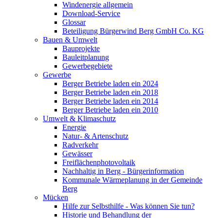
Windenergie allgemein
Download-Service
Glossar
Beteiligung Bürgerwind Berg GmbH Co. KG
Bauen & Umwelt
Bauprojekte
Bauleitplanung
Gewerbegebiete
Gewerbe
Berger Betriebe laden ein 2024
Berger Betriebe laden ein 2018
Berger Betriebe laden ein 2014
Berger Betriebe laden ein 2010
Umwelt & Klimaschutz
Energie
Natur- & Artenschutz
Radverkehr
Gewässer
Freiflächenphotovoltaik
Nachhaltig in Berg - Bürgerinformation
Kommunale Wärmeplanung in der Gemeinde
Berg
Mücken
Hilfe zur Selbsthilfe - Was können Sie tun?
Historie und Behandlung der