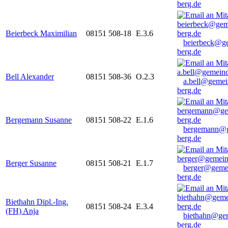
berg.de
Beierbeck Maximilian
08151 508-18
E.3.6
beierbeck@g
berg.de
Bell Alexander
08151 508-36
O.2.3
a.bell@gemei
berg.de
Bergemann Susanne
08151 508-22
E.1.6
bergemann@g
berg.de
Berger Susanne
08151 508-21
E.1.7
berger@geme
berg.de
Biethahn Dipl.-Ing.
08151 508-24
E.3.4
(FH) Anja
biethahn@ge
berg.de