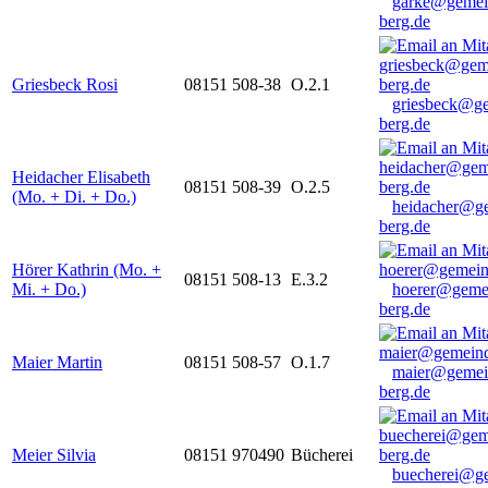
garke@gemei
berg.de
Griesbeck Rosi
08151 508-38
O.2.1
griesbeck@g
berg.de
Heidacher Elisabeth
08151 508-39
O.2.5
(Mo. + Di. + Do.)
heidacher@g
berg.de
Hörer Kathrin (Mo. +
08151 508-13
E.3.2
Mi. + Do.)
hoerer@geme
berg.de
Maier Martin
08151 508-57
O.1.7
maier@gemei
berg.de
Meier Silvia
08151 970490
Bücherei
buecherei@g