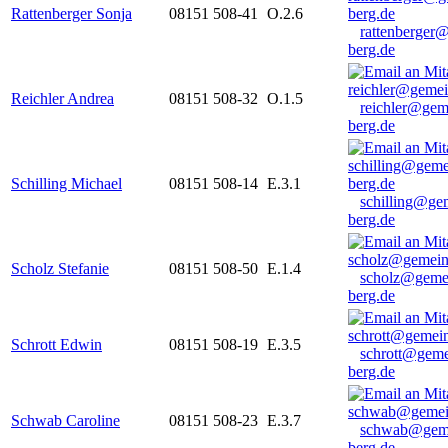
Rattenberger Sonja
08151 508-41
O.2.6
rattenberger
berg.de
Reichler Andrea
08151 508-32
O.1.5
reichler@gem
berg.de
Schilling Michael
08151 508-14
E.3.1
schilling@ge
berg.de
Scholz Stefanie
08151 508-50
E.1.4
scholz@geme
berg.de
Schrott Edwin
08151 508-19
E.3.5
schrott@geme
berg.de
Schwab Caroline
08151 508-23
E.3.7
schwab@gem
berg.de