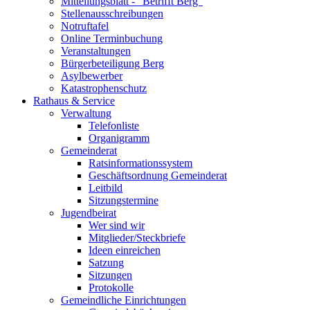
Mitteilungsblatt - "Betrifft Berg"
Stellenausschreibungen
Notruftafel
Online Terminbuchung
Veranstaltungen
Bürgerbeteiligung Berg
Asylbewerber
Katastrophenschutz
Rathaus & Service
Verwaltung
Telefonliste
Organigramm
Gemeinderat
Ratsinformationssystem
Geschäftsordnung Gemeinderat
Leitbild
Sitzungstermine
Jugendbeirat
Wer sind wir
Mitglieder/Steckbriefe
Ideen einreichen
Satzung
Sitzungen
Protokolle
Gemeindliche Einrichtungen