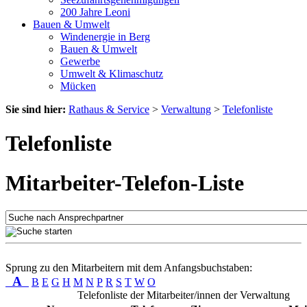
200 Jahre Leoni
Bauen & Umwelt
Windenergie in Berg
Bauen & Umwelt
Gewerbe
Umwelt & Klimaschutz
Mücken
Sie sind hier:
Rathaus & Service
>
Verwaltung
>
Telefonliste
Telefonliste
Mitarbeiter-Telefon-Liste
Sprung zu den Mitarbeitern mit dem Anfangsbuchstaben:
A
B
E
G
H
M
N
P
R
S
T
W
O
Telefonliste der Mitarbeiter/innen der Verwaltung