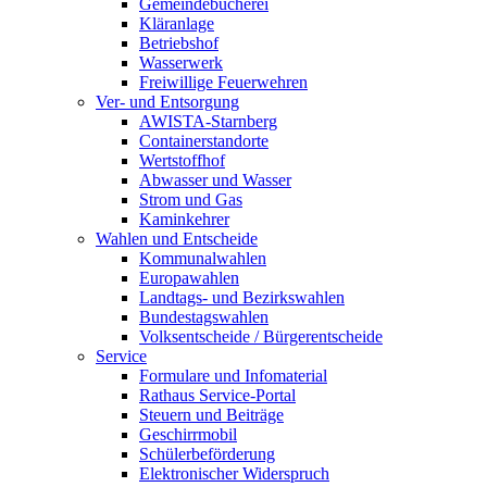
Gemeindebücherei
Kläranlage
Betriebshof
Wasserwerk
Freiwillige Feuerwehren
Ver- und Entsorgung
AWISTA-Starnberg
Containerstandorte
Wertstoffhof
Abwasser und Wasser
Strom und Gas
Kaminkehrer
Wahlen und Entscheide
Kommunalwahlen
Europawahlen
Landtags- und Bezirkswahlen
Bundestagswahlen
Volksentscheide / Bürgerentscheide
Service
Formulare und Infomaterial
Rathaus Service-Portal
Steuern und Beiträge
Geschirrmobil
Schülerbeförderung
Elektronischer Widerspruch