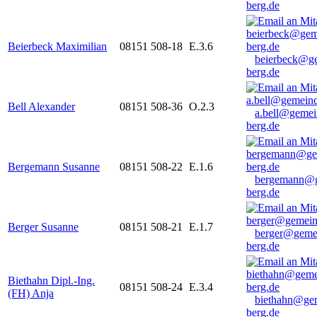
berg.de
Beierbeck Maximilian
08151 508-18
E.3.6
beierbeck@g
berg.de
Bell Alexander
08151 508-36
O.2.3
a.bell@gemei
berg.de
Bergemann Susanne
08151 508-22
E.1.6
bergemann@g
berg.de
Berger Susanne
08151 508-21
E.1.7
berger@geme
berg.de
Biethahn Dipl.-Ing.
08151 508-24
E.3.4
(FH) Anja
biethahn@ge
berg.de