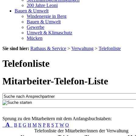
200 Jahre Leoni
Bauen & Umwelt
Windenergie in Berg
Bauen & Umwelt
Gewerbe
Umwelt & Klimaschutz
Mücken
Sie sind hier:
Rathaus & Service
>
Verwaltung
>
Telefonliste
Telefonliste
Mitarbeiter-Telefon-Liste
Sprung zu den Mitarbeitern mit dem Anfangsbuchstaben:
A
B
E
G
H
M
N
P
R
S
T
W
O
Telefonliste der Mitarbeiter/innen der Verwaltung