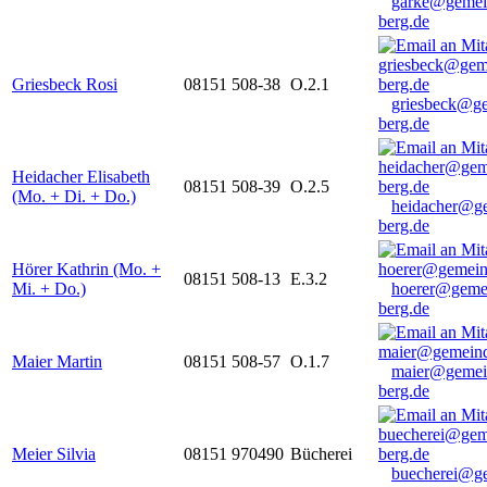
garke@gemei
berg.de
Griesbeck Rosi
08151 508-38
O.2.1
griesbeck@g
berg.de
Heidacher Elisabeth
08151 508-39
O.2.5
(Mo. + Di. + Do.)
heidacher@g
berg.de
Hörer Kathrin (Mo. +
08151 508-13
E.3.2
Mi. + Do.)
hoerer@geme
berg.de
Maier Martin
08151 508-57
O.1.7
maier@gemei
berg.de
Meier Silvia
08151 970490
Bücherei
buecherei@g