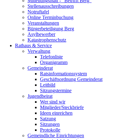
Mitteilungsblatt - "Betrifft Berg"
Stellenausschreibungen
Notruftafel
Online Terminbuchung
Veranstaltungen
Bürgerbeteiligung Berg
Asylbewerber
Katastrophenschutz
Rathaus & Service
Verwaltung
Telefonliste
Organigramm
Gemeinderat
Ratsinformationssystem
Geschäftsordnung Gemeinderat
Leitbild
Sitzungstermine
Jugendbeirat
Wer sind wir
Mitglieder/Steckbriefe
Ideen einreichen
Satzung
Sitzungen
Protokolle
Gemeindliche Einrichtungen