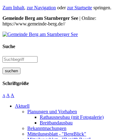
Zum Inhalt
,
zur Navigation
oder
zur Startseite
springen.
Gemeinde Berg am Starnberger See
| Online:
https://www.gemeinde-berg.de//
Suche
suchen
Schriftgröße
A
A
A
Aktuell
Planungen und Vorhaben
Rathausneubau (mit Fotogalerie)
Breitbandausbau
Bekanntmachungen
Mitteilungsblatt - "BergBlick"