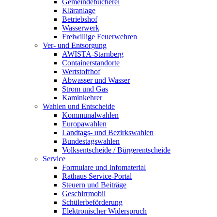
Gemeindebücherei
Kläranlage
Betriebshof
Wasserwerk
Freiwillige Feuerwehren
Ver- und Entsorgung
AWISTA-Starnberg
Containerstandorte
Wertstoffhof
Abwasser und Wasser
Strom und Gas
Kaminkehrer
Wahlen und Entscheide
Kommunalwahlen
Europawahlen
Landtags- und Bezirkswahlen
Bundestagswahlen
Volksentscheide / Bürgerentscheide
Service
Formulare und Infomaterial
Rathaus Service-Portal
Steuern und Beiträge
Geschirrmobil
Schülerbeförderung
Elektronischer Widerspruch