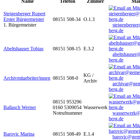
Name
Telefon
Zimmer
Mai
Steigenberger Rupert
Erster Bürgermeister
08151 508-34
O.1.3
1. Bürgermeister
steigenberge
berg.de
Abeltshauser Tobias
08151 508-15
E.3.2
abeltshauser
berg.de
KG /
Archivmitarbeiter/innen
08151 508-0
Archiv
archivar@gem
berg.de
08151 953296
Ballasch Werner
0160 5309054
Wasserwerk
Notrufnummer
wasserwerk@
berg.de
Barovic Marina
08151 508-49
E.1.4
barovic@gem