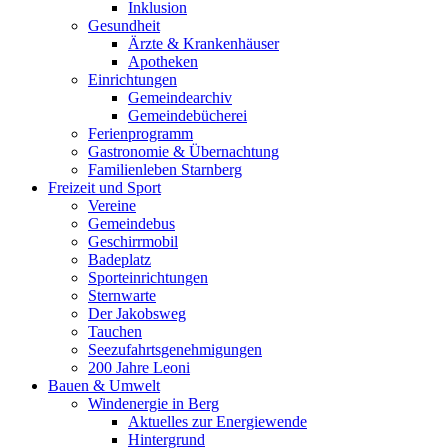
Inklusion
Gesundheit
Ärzte & Krankenhäuser
Apotheken
Einrichtungen
Gemeindearchiv
Gemeindebücherei
Ferienprogramm
Gastronomie & Übernachtung
Familienleben Starnberg
Freizeit und Sport
Vereine
Gemeindebus
Geschirrmobil
Badeplatz
Sporteinrichtungen
Sternwarte
Der Jakobsweg
Tauchen
Seezufahrtsgenehmigungen
200 Jahre Leoni
Bauen & Umwelt
Windenergie in Berg
Aktuelles zur Energiewende
Hintergrund