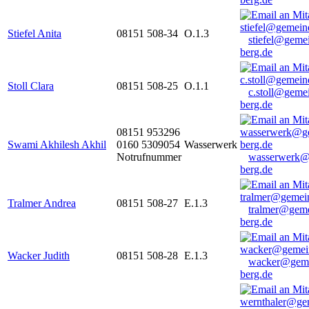
Stiefel Anita
08151 508-34
O.1.3
stiefel@geme
berg.de
Stoll Clara
08151 508-25
O.1.1
c.stoll@geme
berg.de
08151 953296
Swami Akhilesh Akhil
0160 5309054
Wasserwerk
Notrufnummer
wasserwerk@
berg.de
Tralmer Andrea
08151 508-27
E.1.3
tralmer@gem
berg.de
Wacker Judith
08151 508-28
E.1.3
wacker@geme
berg.de