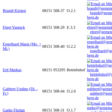
Brandt Kirsten
08151 508-37
O.2.1
brandt@geme
berg.de
Ehret Yannick
08151 508-29
E.3.3
ehret@gemein
Engelhard Maria (Mo. +
08151 508-40
O.2.2
Mi.)
engelhard@g
berg.de
Ertl Markus
08151 953295
Betriebshof
betriebshof@
berg.de
Gabbert Undine (Di. -
08151 508-44
O.2.6
Fr.)
gabbert@gem
berg.de
Garke Florian
08151 508-31
O.1.7