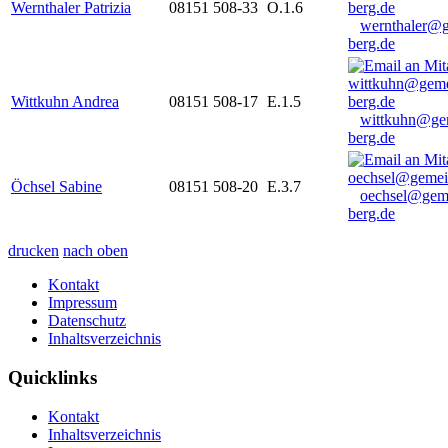
Wernthaler Patrizia
08151 508-33
O.1.6
wernthaler@
berg.de
Wittkuhn Andrea
08151 508-17
E.1.5
wittkuhn@ge
berg.de
Öchsel Sabine
08151 508-20
E.3.7
oechsel@gem
berg.de
drucken
nach oben
Kontakt
Impressum
Datenschutz
Inhaltsverzeichnis
Quicklinks
Kontakt
Inhaltsverzeichnis