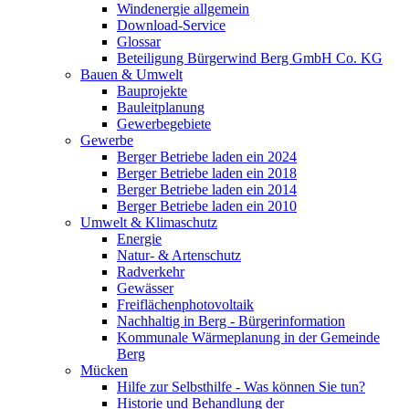
Windenergie allgemein
Download-Service
Glossar
Beteiligung Bürgerwind Berg GmbH Co. KG
Bauen & Umwelt
Bauprojekte
Bauleitplanung
Gewerbegebiete
Gewerbe
Berger Betriebe laden ein 2024
Berger Betriebe laden ein 2018
Berger Betriebe laden ein 2014
Berger Betriebe laden ein 2010
Umwelt & Klimaschutz
Energie
Natur- & Artenschutz
Radverkehr
Gewässer
Freiflächenphotovoltaik
Nachhaltig in Berg - Bürgerinformation
Kommunale Wärmeplanung in der Gemeinde
Berg
Mücken
Hilfe zur Selbsthilfe - Was können Sie tun?
Historie und Behandlung der