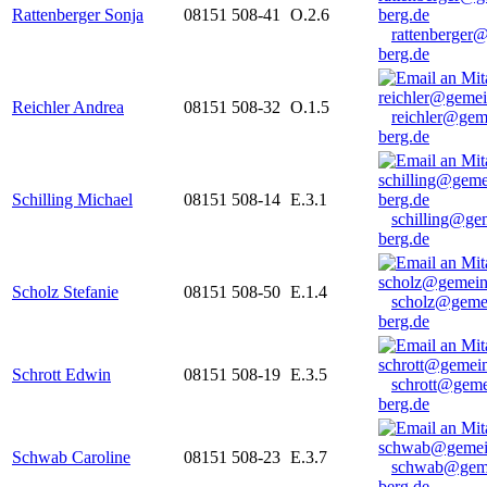
Rattenberger Sonja
08151 508-41
O.2.6
rattenberger
berg.de
Reichler Andrea
08151 508-32
O.1.5
reichler@gem
berg.de
Schilling Michael
08151 508-14
E.3.1
schilling@ge
berg.de
Scholz Stefanie
08151 508-50
E.1.4
scholz@geme
berg.de
Schrott Edwin
08151 508-19
E.3.5
schrott@geme
berg.de
Schwab Caroline
08151 508-23
E.3.7
schwab@gem
berg.de