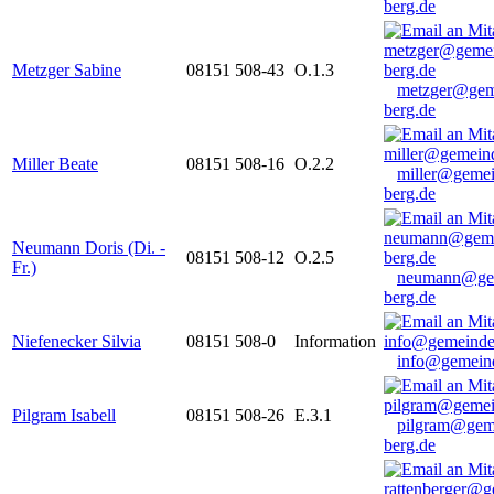
berg.de
Metzger Sabine
08151 508-43
O.1.3
metzger@gem
berg.de
Miller Beate
08151 508-16
O.2.2
miller@gemei
berg.de
Neumann Doris (Di. -
08151 508-12
O.2.5
Fr.)
neumann@ge
berg.de
Niefenecker Silvia
08151 508-0
Information
info@gemeind
Pilgram Isabell
08151 508-26
E.3.1
pilgram@gem
berg.de