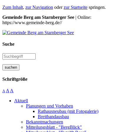
Zum Inhalt
,
zur Navigation
oder
zur Startseite
springen.
Gemeinde Berg am Starnberger See
| Online:
https://www.gemeinde-berg.de//
Suche
suchen
Schriftgröße
A
A
A
Aktuell
Planungen und Vorhaben
Rathausneubau (mit Fotogalerie)
Breitbandausbau
Bekanntmachungen
Mitteilungsblatt - "BergBlick"