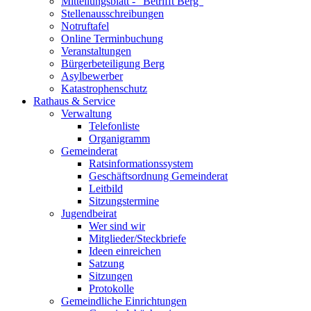
Mitteilungsblatt - "Betrifft Berg"
Stellenausschreibungen
Notruftafel
Online Terminbuchung
Veranstaltungen
Bürgerbeteiligung Berg
Asylbewerber
Katastrophenschutz
Rathaus & Service
Verwaltung
Telefonliste
Organigramm
Gemeinderat
Ratsinformationssystem
Geschäftsordnung Gemeinderat
Leitbild
Sitzungstermine
Jugendbeirat
Wer sind wir
Mitglieder/Steckbriefe
Ideen einreichen
Satzung
Sitzungen
Protokolle
Gemeindliche Einrichtungen