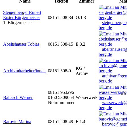
Name
Telefon
Zimmer
Mai
Steigenberger Rupert
Erster Bürgermeister
08151 508-34
O.1.3
1. Bürgermeister
steigenberge
berg.de
Abeltshauser Tobias
08151 508-15
E.3.2
abeltshauser
berg.de
KG /
Archivmitarbeiter/innen
08151 508-0
Archiv
archivar@gem
berg.de
08151 953296
Ballasch Werner
0160 5309054
Wasserwerk
Notrufnummer
wasserwerk@
berg.de
Barovic Marina
08151 508-49
E.1.4
barovic@gem