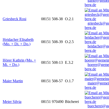
garke@gemei
berg.de
Griesbeck Rosi
08151 508-38
O.2.1
griesbeck@g
berg.de
Heidacher Elisabeth
08151 508-39
O.2.5
(Mo. + Di. + Do.)
heidacher@g
berg.de
Hörer Kathrin (Mo. +
08151 508-13
E.3.2
Mi. + Do.)
hoerer@geme
berg.de
Maier Martin
08151 508-57
O.1.7
maier@gemei
berg.de
Meier Silvia
08151 970490
Bücherei
buecherei@g