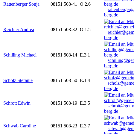
Rattenberger Sonja
08151 508-41
O.2.6
rattenberger
berg.de
Reichler Andrea
08151 508-32
O.1.5
reichler@gem
berg.de
Schilling Michael
08151 508-14
E.3.1
schilling@ge
berg.de
Scholz Stefanie
08151 508-50
E.1.4
scholz@geme
berg.de
Schrott Edwin
08151 508-19
E.3.5
schrott@geme
berg.de
Schwab Caroline
08151 508-23
E.3.7
schwab@gem
berg.de