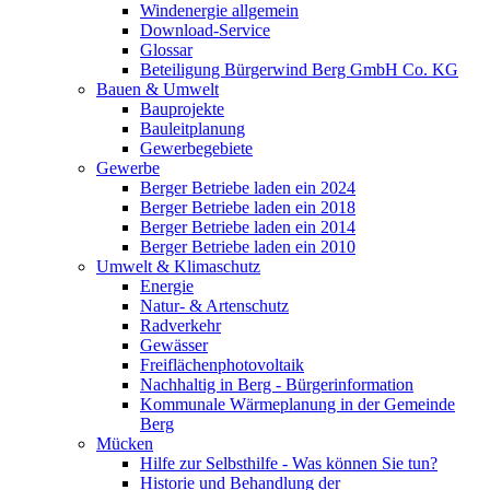
Windenergie allgemein
Download-Service
Glossar
Beteiligung Bürgerwind Berg GmbH Co. KG
Bauen & Umwelt
Bauprojekte
Bauleitplanung
Gewerbegebiete
Gewerbe
Berger Betriebe laden ein 2024
Berger Betriebe laden ein 2018
Berger Betriebe laden ein 2014
Berger Betriebe laden ein 2010
Umwelt & Klimaschutz
Energie
Natur- & Artenschutz
Radverkehr
Gewässer
Freiflächenphotovoltaik
Nachhaltig in Berg - Bürgerinformation
Kommunale Wärmeplanung in der Gemeinde
Berg
Mücken
Hilfe zur Selbsthilfe - Was können Sie tun?
Historie und Behandlung der