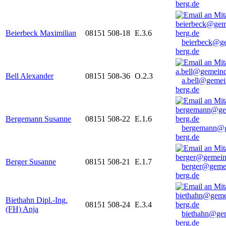
berg.de
Beierbeck Maximilian
08151 508-18
E.3.6
beierbeck@g
berg.de
Bell Alexander
08151 508-36
O.2.3
a.bell@gemei
berg.de
Bergemann Susanne
08151 508-22
E.1.6
bergemann@g
berg.de
Berger Susanne
08151 508-21
E.1.7
berger@geme
berg.de
Biethahn Dipl.-Ing.
08151 508-24
E.3.4
(FH) Anja
biethahn@ge
berg.de