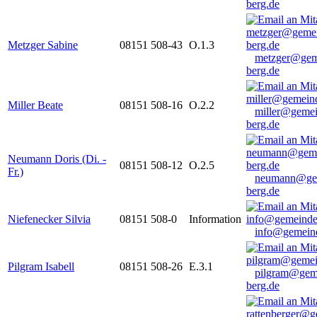
berg.de
Metzger Sabine
08151 508-43
O.1.3
metzger@gem
berg.de
Miller Beate
08151 508-16
O.2.2
miller@gemei
berg.de
Neumann Doris (Di. -
08151 508-12
O.2.5
Fr.)
neumann@ge
berg.de
Niefenecker Silvia
08151 508-0
Information
info@gemeind
Pilgram Isabell
08151 508-26
E.3.1
pilgram@gem
berg.de