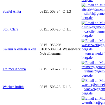
Stiefel Anita
08151 508-34
O.1.3
stiefel@geme
berg.de
Stoll Clara
08151 508-25
O.1.1
c.stoll@geme
berg.de
08151 953296
Swami Akhilesh Akhil
0160 5309054
Wasserwerk
Notrufnummer
wasserwerk@
berg.de
Tralmer Andrea
08151 508-27
E.1.3
tralmer@gem
berg.de
Wacker Judith
08151 508-28
E.1.3
wacker@geme
berg.de