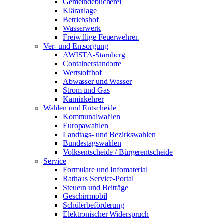
Gemeindebücherei
Kläranlage
Betriebshof
Wasserwerk
Freiwillige Feuerwehren
Ver- und Entsorgung
AWISTA-Starnberg
Containerstandorte
Wertstoffhof
Abwasser und Wasser
Strom und Gas
Kaminkehrer
Wahlen und Entscheide
Kommunalwahlen
Europawahlen
Landtags- und Bezirkswahlen
Bundestagswahlen
Volksentscheide / Bürgerentscheide
Service
Formulare und Infomaterial
Rathaus Service-Portal
Steuern und Beiträge
Geschirrmobil
Schülerbeförderung
Elektronischer Widerspruch