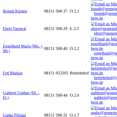
Brandt Kirsten
08151 508-37
O.2.1
brandt@geme
berg.de
Ehret Yannick
08151 508-29
E.3.3
ehret@gemein
Engelhard Maria (Mo. +
08151 508-40
O.2.2
Mi.)
engelhard@g
berg.de
Ertl Markus
08151 953295
Betriebshof
betriebshof@
berg.de
Gabbert Undine (Di. -
08151 508-44
O.2.6
Fr.)
gabbert@gem
berg.de
Garke Florian
08151 508-31
O.1.7