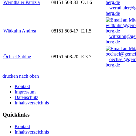
Wernthaler Patrizia
08151 508-33
O.1.6
wernthaler@
berg.de
Wittkuhn Andrea
08151 508-17
E.1.5
wittkuhn@ge
berg.de
Öchsel Sabine
08151 508-20
E.3.7
oechsel@gem
berg.de
drucken
nach oben
Kontakt
Impressum
Datenschutz
Inhaltsverzeichnis
Quicklinks
Kontakt
Inhaltsverzeichnis