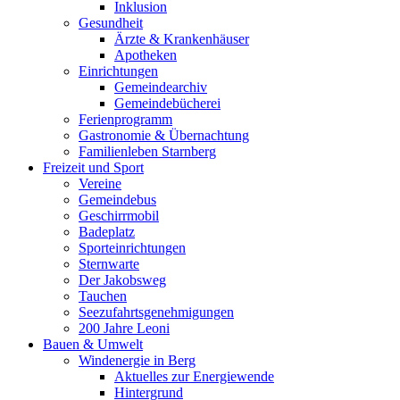
Inklusion
Gesundheit
Ärzte & Krankenhäuser
Apotheken
Einrichtungen
Gemeindearchiv
Gemeindebücherei
Ferienprogramm
Gastronomie & Übernachtung
Familienleben Starnberg
Freizeit und Sport
Vereine
Gemeindebus
Geschirrmobil
Badeplatz
Sporteinrichtungen
Sternwarte
Der Jakobsweg
Tauchen
Seezufahrtsgenehmigungen
200 Jahre Leoni
Bauen & Umwelt
Windenergie in Berg
Aktuelles zur Energiewende
Hintergrund