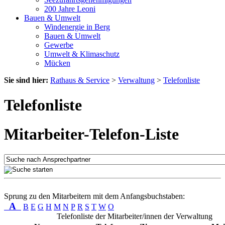
200 Jahre Leoni
Bauen & Umwelt
Windenergie in Berg
Bauen & Umwelt
Gewerbe
Umwelt & Klimaschutz
Mücken
Sie sind hier:
Rathaus & Service
>
Verwaltung
>
Telefonliste
Telefonliste
Mitarbeiter-Telefon-Liste
Sprung zu den Mitarbeitern mit dem Anfangsbuchstaben:
A
B
E
G
H
M
N
P
R
S
T
W
O
Telefonliste der Mitarbeiter/innen der Verwaltung