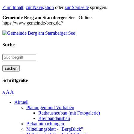
Zum Inhalt
,
zur Navigation
oder
zur Startseite
springen.
Gemeinde Berg am Starnberger See
| Online:
https://www.gemeinde-berg.de//
Suche
suchen
Schriftgröße
A
A
A
Aktuell
Planungen und Vorhaben
Rathausneubau (mit Fotogalerie)
Breitbandausbau
Bekanntmachungen
Mitteilungsblatt - "BergBlick"