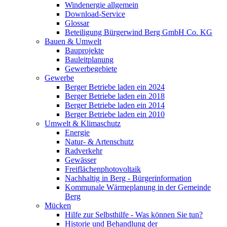
Windenergie allgemein
Download-Service
Glossar
Beteiligung Bürgerwind Berg GmbH Co. KG
Bauen & Umwelt
Bauprojekte
Bauleitplanung
Gewerbegebiete
Gewerbe
Berger Betriebe laden ein 2024
Berger Betriebe laden ein 2018
Berger Betriebe laden ein 2014
Berger Betriebe laden ein 2010
Umwelt & Klimaschutz
Energie
Natur- & Artenschutz
Radverkehr
Gewässer
Freiflächenphotovoltaik
Nachhaltig in Berg - Bürgerinformation
Kommunale Wärmeplanung in der Gemeinde
Berg
Mücken
Hilfe zur Selbsthilfe - Was können Sie tun?
Historie und Behandlung der