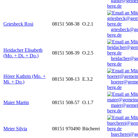
garke@gemei
berg.de
Griesbeck Rosi
08151 508-38
O.2.1
griesbeck@g
berg.de
Heidacher Elisabeth
08151 508-39
O.2.5
(Mo. + Di. + Do.)
heidacher@g
berg.de
Hörer Kathrin (Mo. +
08151 508-13
E.3.2
Mi. + Do.)
hoerer@geme
berg.de
Maier Martin
08151 508-57
O.1.7
maier@gemei
berg.de
Meier Silvia
08151 970490
Bücherei
buecherei@g