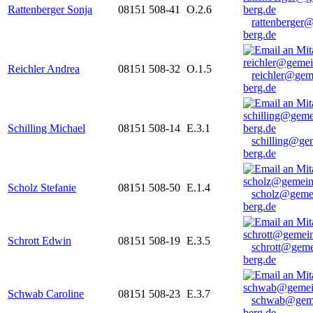
Rattenberger Sonja
08151 508-41
O.2.6
rattenberger
berg.de
Reichler Andrea
08151 508-32
O.1.5
reichler@gem
berg.de
Schilling Michael
08151 508-14
E.3.1
schilling@ge
berg.de
Scholz Stefanie
08151 508-50
E.1.4
scholz@geme
berg.de
Schrott Edwin
08151 508-19
E.3.5
schrott@geme
berg.de
Schwab Caroline
08151 508-23
E.3.7
schwab@gem
berg.de