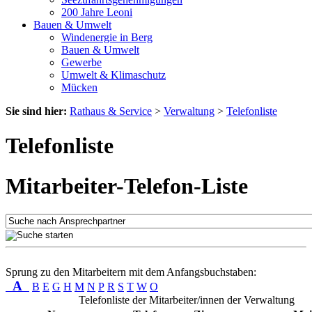
200 Jahre Leoni
Bauen & Umwelt
Windenergie in Berg
Bauen & Umwelt
Gewerbe
Umwelt & Klimaschutz
Mücken
Sie sind hier:
Rathaus & Service
>
Verwaltung
>
Telefonliste
Telefonliste
Mitarbeiter-Telefon-Liste
Sprung zu den Mitarbeitern mit dem Anfangsbuchstaben:
A
B
E
G
H
M
N
P
R
S
T
W
O
Telefonliste der Mitarbeiter/innen der Verwaltung