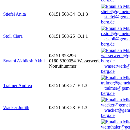
Stiefel Anita
08151 508-34
O.1.3
stiefel@geme
berg.de
Stoll Clara
08151 508-25
O.1.1
c.stoll@geme
berg.de
08151 953296
Swami Akhilesh Akhil
0160 5309054
Wasserwerk
Notrufnummer
wasserwerk@
berg.de
Tralmer Andrea
08151 508-27
E.1.3
tralmer@gem
berg.de
Wacker Judith
08151 508-28
E.1.3
wacker@geme
berg.de