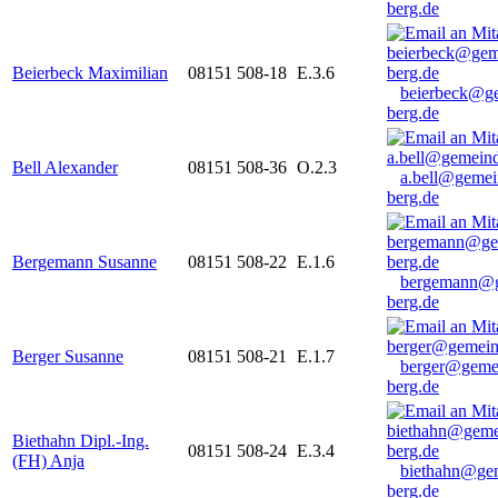
berg.de
Beierbeck Maximilian
08151 508-18
E.3.6
beierbeck@g
berg.de
Bell Alexander
08151 508-36
O.2.3
a.bell@gemei
berg.de
Bergemann Susanne
08151 508-22
E.1.6
bergemann@g
berg.de
Berger Susanne
08151 508-21
E.1.7
berger@geme
berg.de
Biethahn Dipl.-Ing.
08151 508-24
E.3.4
(FH) Anja
biethahn@ge
berg.de