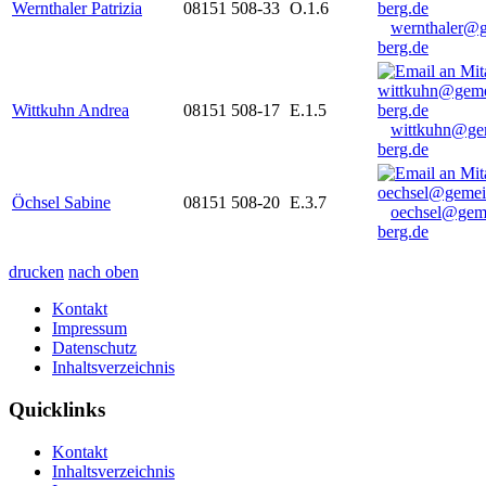
Wernthaler Patrizia
08151 508-33
O.1.6
wernthaler@
berg.de
Wittkuhn Andrea
08151 508-17
E.1.5
wittkuhn@ge
berg.de
Öchsel Sabine
08151 508-20
E.3.7
oechsel@gem
berg.de
drucken
nach oben
Kontakt
Impressum
Datenschutz
Inhaltsverzeichnis
Quicklinks
Kontakt
Inhaltsverzeichnis