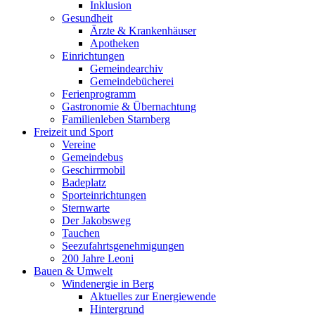
Inklusion
Gesundheit
Ärzte & Krankenhäuser
Apotheken
Einrichtungen
Gemeindearchiv
Gemeindebücherei
Ferienprogramm
Gastronomie & Übernachtung
Familienleben Starnberg
Freizeit und Sport
Vereine
Gemeindebus
Geschirrmobil
Badeplatz
Sporteinrichtungen
Sternwarte
Der Jakobsweg
Tauchen
Seezufahrtsgenehmigungen
200 Jahre Leoni
Bauen & Umwelt
Windenergie in Berg
Aktuelles zur Energiewende
Hintergrund