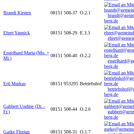
Brandt Kirsten
08151 508-37
O.2.1
brandt@geme
berg.de
Ehret Yannick
08151 508-29
E.3.3
ehret@gemein
Engelhard Maria (Mo. +
08151 508-40
O.2.2
Mi.)
engelhard@g
berg.de
Ertl Markus
08151 953295
Betriebshof
betriebshof@
berg.de
Gabbert Undine (Di. -
08151 508-44
O.2.6
Fr.)
gabbert@gem
berg.de
Garke Florian
08151 508-31
O.1.7