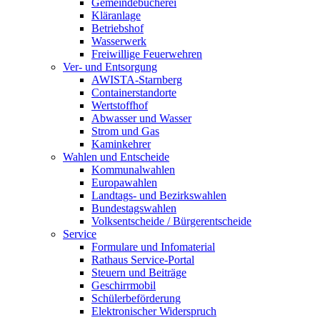
Gemeindebücherei
Kläranlage
Betriebshof
Wasserwerk
Freiwillige Feuerwehren
Ver- und Entsorgung
AWISTA-Starnberg
Containerstandorte
Wertstoffhof
Abwasser und Wasser
Strom und Gas
Kaminkehrer
Wahlen und Entscheide
Kommunalwahlen
Europawahlen
Landtags- und Bezirkswahlen
Bundestagswahlen
Volksentscheide / Bürgerentscheide
Service
Formulare und Infomaterial
Rathaus Service-Portal
Steuern und Beiträge
Geschirrmobil
Schülerbeförderung
Elektronischer Widerspruch