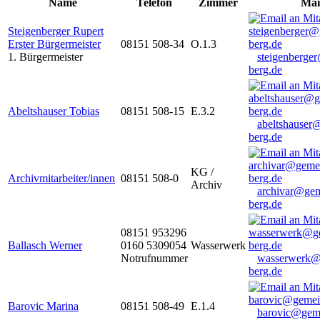
Name
Telefon
Zimmer
Mai
Steigenberger Rupert
Erster Bürgermeister
08151 508-34
O.1.3
1. Bürgermeister
steigenberge
berg.de
Abeltshauser Tobias
08151 508-15
E.3.2
abeltshauser
berg.de
KG /
Archivmitarbeiter/innen
08151 508-0
Archiv
archivar@gem
berg.de
08151 953296
Ballasch Werner
0160 5309054
Wasserwerk
Notrufnummer
wasserwerk@
berg.de
Barovic Marina
08151 508-49
E.1.4
barovic@gem