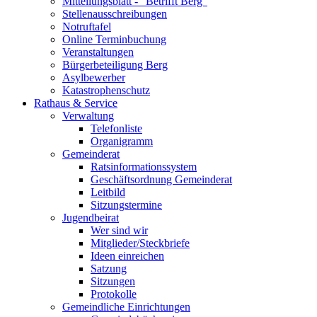
Mitteilungsblatt - "Betrifft Berg"
Stellenausschreibungen
Notruftafel
Online Terminbuchung
Veranstaltungen
Bürgerbeteiligung Berg
Asylbewerber
Katastrophenschutz
Rathaus & Service
Verwaltung
Telefonliste
Organigramm
Gemeinderat
Ratsinformationssystem
Geschäftsordnung Gemeinderat
Leitbild
Sitzungstermine
Jugendbeirat
Wer sind wir
Mitglieder/Steckbriefe
Ideen einreichen
Satzung
Sitzungen
Protokolle
Gemeindliche Einrichtungen