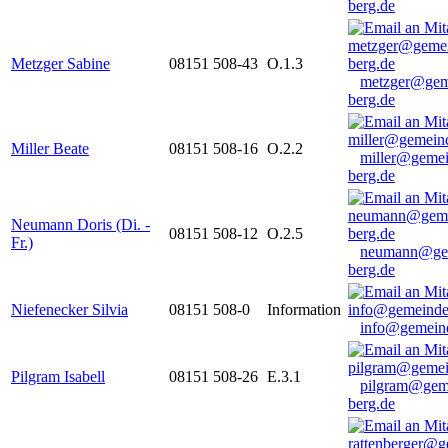
berg.de
Metzger Sabine
08151 508-43
O.1.3
metzger@gem
berg.de
Miller Beate
08151 508-16
O.2.2
miller@gemei
berg.de
Neumann Doris (Di. -
08151 508-12
O.2.5
Fr.)
neumann@ge
berg.de
Niefenecker Silvia
08151 508-0
Information
info@gemeind
Pilgram Isabell
08151 508-26
E.3.1
pilgram@gem
berg.de