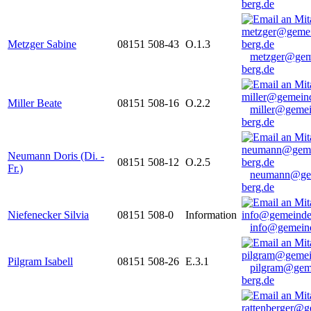
berg.de
Metzger Sabine
08151 508-43
O.1.3
metzger@gem
berg.de
Miller Beate
08151 508-16
O.2.2
miller@gemei
berg.de
Neumann Doris (Di. -
08151 508-12
O.2.5
Fr.)
neumann@ge
berg.de
Niefenecker Silvia
08151 508-0
Information
info@gemeind
Pilgram Isabell
08151 508-26
E.3.1
pilgram@gem
berg.de