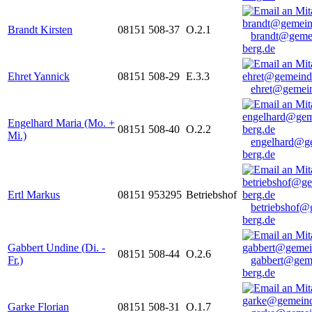
Brandt Kirsten
08151 508-37
O.2.1
brandt@geme
berg.de
Ehret Yannick
08151 508-29
E.3.3
ehret@gemein
Engelhard Maria (Mo. +
08151 508-40
O.2.2
Mi.)
engelhard@g
berg.de
Ertl Markus
08151 953295
Betriebshof
betriebshof@
berg.de
Gabbert Undine (Di. -
08151 508-44
O.2.6
Fr.)
gabbert@gem
berg.de
Garke Florian
08151 508-31
O.1.7