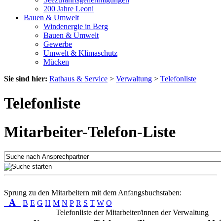
200 Jahre Leoni
Bauen & Umwelt
Windenergie in Berg
Bauen & Umwelt
Gewerbe
Umwelt & Klimaschutz
Mücken
Sie sind hier:
Rathaus & Service
>
Verwaltung
>
Telefonliste
Telefonliste
Mitarbeiter-Telefon-Liste
Sprung zu den Mitarbeitern mit dem Anfangsbuchstaben:
A
B
E
G
H
M
N
P
R
S
T
W
O
Telefonliste der Mitarbeiter/innen der Verwaltung