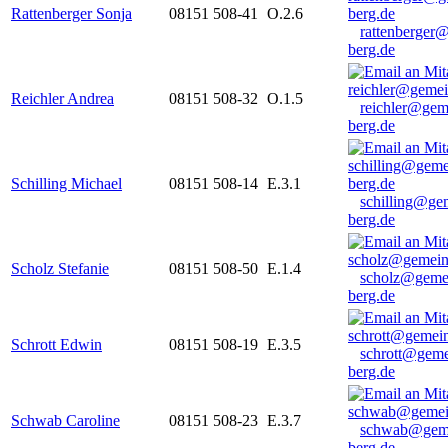
Rattenberger Sonja
08151 508-41
O.2.6
rattenberger
berg.de
Reichler Andrea
08151 508-32
O.1.5
reichler@gem
berg.de
Schilling Michael
08151 508-14
E.3.1
schilling@ge
berg.de
Scholz Stefanie
08151 508-50
E.1.4
scholz@geme
berg.de
Schrott Edwin
08151 508-19
E.3.5
schrott@geme
berg.de
Schwab Caroline
08151 508-23
E.3.7
schwab@gem
berg.de