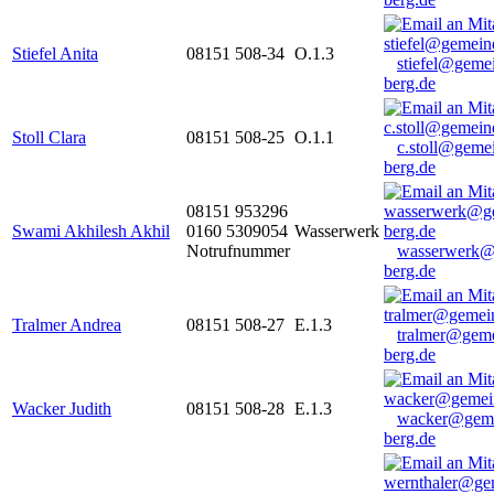
Stiefel Anita
08151 508-34
O.1.3
stiefel@geme
berg.de
Stoll Clara
08151 508-25
O.1.1
c.stoll@geme
berg.de
08151 953296
Swami Akhilesh Akhil
0160 5309054
Wasserwerk
Notrufnummer
wasserwerk@
berg.de
Tralmer Andrea
08151 508-27
E.1.3
tralmer@gem
berg.de
Wacker Judith
08151 508-28
E.1.3
wacker@geme
berg.de