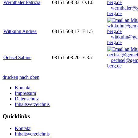
Wernthaler Patrizia
08151 508-33
O.1.6
wernthaler@
berg.de
Wittkuhn Andrea
08151 508-17
E.1.5
wittkuhn@ge
berg.de
Öchsel Sabine
08151 508-20
E.3.7
oechsel@gem
berg.de
drucken
nach oben
Kontakt
Impressum
Datenschutz
Inhaltsverzeichnis
Quicklinks
Kontakt
Inhaltsverzeichnis