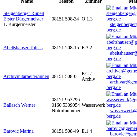
Name
Telefon
Zimmer
Mai
Steigenberger Rupert
Erster Bürgermeister
08151 508-34
O.1.3
1. Bürgermeister
steigenberge
berg.de
Abeltshauser Tobias
08151 508-15
E.3.2
abeltshauser
berg.de
KG /
Archivmitarbeiter/innen
08151 508-0
Archiv
archivar@gem
berg.de
08151 953296
Ballasch Werner
0160 5309054
Wasserwerk
Notrufnummer
wasserwerk@
berg.de
Barovic Marina
08151 508-49
E.1.4
barovic@gem