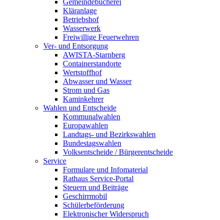
Gemeindebücherei
Kläranlage
Betriebshof
Wasserwerk
Freiwillige Feuerwehren
Ver- und Entsorgung
AWISTA-Starnberg
Containerstandorte
Wertstoffhof
Abwasser und Wasser
Strom und Gas
Kaminkehrer
Wahlen und Entscheide
Kommunalwahlen
Europawahlen
Landtags- und Bezirkswahlen
Bundestagswahlen
Volksentscheide / Bürgerentscheide
Service
Formulare und Infomaterial
Rathaus Service-Portal
Steuern und Beiträge
Geschirrmobil
Schülerbeförderung
Elektronischer Widerspruch