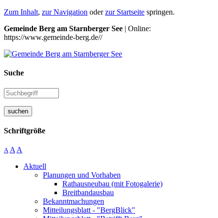
Zum Inhalt
,
zur Navigation
oder
zur Startseite
springen.
Gemeinde Berg am Starnberger See
| Online:
https://www.gemeinde-berg.de//
Suche
suchen
Schriftgröße
A
A
A
Aktuell
Planungen und Vorhaben
Rathausneubau (mit Fotogalerie)
Breitbandausbau
Bekanntmachungen
Mitteilungsblatt - "BergBlick"