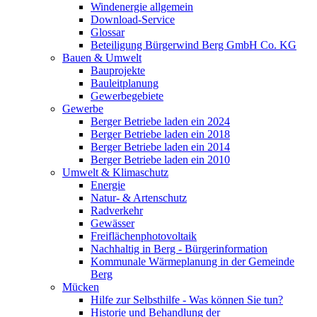
Windenergie allgemein
Download-Service
Glossar
Beteiligung Bürgerwind Berg GmbH Co. KG
Bauen & Umwelt
Bauprojekte
Bauleitplanung
Gewerbegebiete
Gewerbe
Berger Betriebe laden ein 2024
Berger Betriebe laden ein 2018
Berger Betriebe laden ein 2014
Berger Betriebe laden ein 2010
Umwelt & Klimaschutz
Energie
Natur- & Artenschutz
Radverkehr
Gewässer
Freiflächenphotovoltaik
Nachhaltig in Berg - Bürgerinformation
Kommunale Wärmeplanung in der Gemeinde
Berg
Mücken
Hilfe zur Selbsthilfe - Was können Sie tun?
Historie und Behandlung der