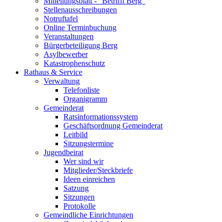
Mitteilungsblatt - "Betrifft Berg"
Stellenausschreibungen
Notruftafel
Online Terminbuchung
Veranstaltungen
Bürgerbeteiligung Berg
Asylbewerber
Katastrophenschutz
Rathaus & Service
Verwaltung
Telefonliste
Organigramm
Gemeinderat
Ratsinformationssystem
Geschäftsordnung Gemeinderat
Leitbild
Sitzungstermine
Jugendbeirat
Wer sind wir
Mitglieder/Steckbriefe
Ideen einreichen
Satzung
Sitzungen
Protokolle
Gemeindliche Einrichtungen