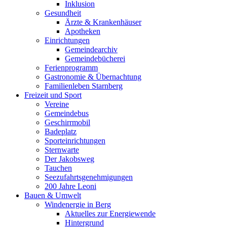
Inklusion
Gesundheit
Ärzte & Krankenhäuser
Apotheken
Einrichtungen
Gemeindearchiv
Gemeindebücherei
Ferienprogramm
Gastronomie & Übernachtung
Familienleben Starnberg
Freizeit und Sport
Vereine
Gemeindebus
Geschirrmobil
Badeplatz
Sporteinrichtungen
Sternwarte
Der Jakobsweg
Tauchen
Seezufahrtsgenehmigungen
200 Jahre Leoni
Bauen & Umwelt
Windenergie in Berg
Aktuelles zur Energiewende
Hintergrund