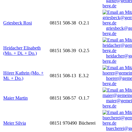
garke@gemei
berg.de
Griesbeck Rosi
08151 508-38
O.2.1
griesbeck@g
berg.de
Heidacher Elisabeth
08151 508-39
O.2.5
(Mo. + Di. + Do.)
heidacher@g
berg.de
Hörer Kathrin (Mo. +
08151 508-13
E.3.2
Mi. + Do.)
hoerer@geme
berg.de
Maier Martin
08151 508-57
O.1.7
maier@gemei
berg.de
Meier Silvia
08151 970490
Bücherei
buecherei@g