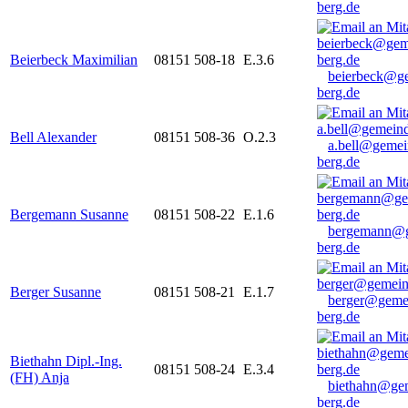
berg.de
Beierbeck Maximilian
08151 508-18
E.3.6
beierbeck@g
berg.de
Bell Alexander
08151 508-36
O.2.3
a.bell@gemei
berg.de
Bergemann Susanne
08151 508-22
E.1.6
bergemann@g
berg.de
Berger Susanne
08151 508-21
E.1.7
berger@geme
berg.de
Biethahn Dipl.-Ing.
08151 508-24
E.3.4
(FH) Anja
biethahn@ge
berg.de