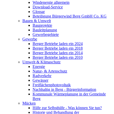
Windenergie allgemein
Download-Service
Glossar
Beteiligung Bürgerwind Berg GmbH Co. KG
Bauen & Umwelt
Bauprojekte
Bauleitplanung
Gewerbegebiete
Gewerbe
Berger Betriebe laden ein 2024
Berger Betriebe laden ein 2018
Berger Betriebe laden ein 2014
Berger Betriebe laden ein 2010
Umwelt & Klimaschutz
Energie
Natur- & Artenschutz
Radverkehr
Gewässer
Freiflächenphotovoltaik
Nachhaltig in Berg - Bürgerinformation
Kommunale Wärmeplanung in der Gemeinde
Berg
Mücken
Hilfe zur Selbsthilfe - Was können Sie tun?
Historie und Behandlung der