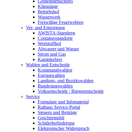
Gemeindebücherei
Kläranlage
Betriebshof
Wasserwerk
Freiwillige Feuerwehren
Ver- und Entsorgung
AWISTA-Starnberg
Containerstandorte
Wertstoffhof
Abwasser und Wasser
Strom und Gas
Kaminkehrer
Wahlen und Entscheide
Kommunalwahlen
Europawahlen
Landtags- und Bezirkswahlen
Bundestagswahlen
Volksentscheide / Bürgerentscheide
Service
Formulare und Infomaterial
Rathaus Service-Portal
Steuern und Beiträge
Geschirrmobil
Schülerbeförderung
Elektronischer Widerspruch