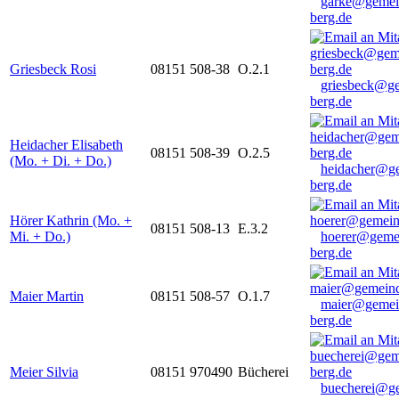
garke@gemei
berg.de
Griesbeck Rosi
08151 508-38
O.2.1
griesbeck@g
berg.de
Heidacher Elisabeth
08151 508-39
O.2.5
(Mo. + Di. + Do.)
heidacher@g
berg.de
Hörer Kathrin (Mo. +
08151 508-13
E.3.2
Mi. + Do.)
hoerer@geme
berg.de
Maier Martin
08151 508-57
O.1.7
maier@gemei
berg.de
Meier Silvia
08151 970490
Bücherei
buecherei@g