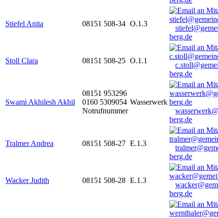
Stiefel Anita
08151 508-34
O.1.3
stiefel@geme
berg.de
Stoll Clara
08151 508-25
O.1.1
c.stoll@geme
berg.de
08151 953296
Swami Akhilesh Akhil
0160 5309054
Wasserwerk
Notrufnummer
wasserwerk@
berg.de
Tralmer Andrea
08151 508-27
E.1.3
tralmer@gem
berg.de
Wacker Judith
08151 508-28
E.1.3
wacker@geme
berg.de