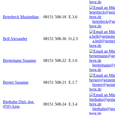
berg.de
Beierbeck Maximilian
08151 508-18
E.3.6
beierbeck@g
berg.de
Bell Alexander
08151 508-36
O.2.3
a.bell@gemei
berg.de
Bergemann Susanne
08151 508-22
E.1.6
bergemann@g
berg.de
Berger Susanne
08151 508-21
E.1.7
berger@geme
berg.de
Biethahn Dipl.-Ing.
08151 508-24
E.3.4
(FH) Anja
biethahn@ge
berg.de