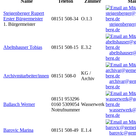
Name
Telefon
Zimmer
Mai
Steigenberger Rupert
Erster Bürgermeister
08151 508-34
O.1.3
1. Bürgermeister
steigenberge
berg.de
Abeltshauser Tobias
08151 508-15
E.3.2
abeltshauser
berg.de
KG /
Archivmitarbeiter/innen
08151 508-0
Archiv
archivar@gem
berg.de
08151 953296
Ballasch Werner
0160 5309054
Wasserwerk
Notrufnummer
wasserwerk@
berg.de
Barovic Marina
08151 508-49
E.1.4
barovic@gem