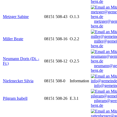
berg.de
Metzger Sabine
08151 508-43
O.1.3
metzger@gem
berg.de
Miller Beate
08151 508-16
O.2.2
miller@gemei
berg.de
Neumann Doris (Di. -
08151 508-12
O.2.5
Fr.)
neumann@ge
berg.de
Niefenecker Silvia
08151 508-0
Information
info@gemeind
Pilgram Isabell
08151 508-26
E.3.1
pilgram@gem
berg.de