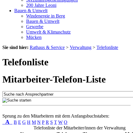
200 Jahre Leoni
Bauen & Umwelt
Windenergie in Berg
Bauen & Umwelt
Gewerbe
Umwelt & Klimaschutz
Mücken
Sie sind hier:
Rathaus & Service
>
Verwaltung
>
Telefonliste
Telefonliste
Mitarbeiter-Telefon-Liste
Sprung zu den Mitarbeitern mit dem Anfangsbuchstaben:
A
B
E
G
H
M
N
P
R
S
T
W
O
Telefonliste der Mitarbeiter/innen der Verwaltung