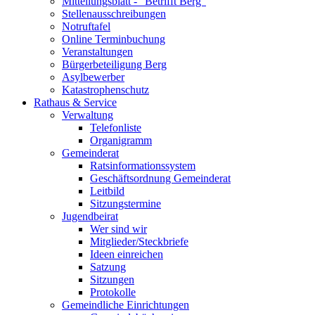
Mitteilungsblatt - "Betrifft Berg"
Stellenausschreibungen
Notruftafel
Online Terminbuchung
Veranstaltungen
Bürgerbeteiligung Berg
Asylbewerber
Katastrophenschutz
Rathaus & Service
Verwaltung
Telefonliste
Organigramm
Gemeinderat
Ratsinformationssystem
Geschäftsordnung Gemeinderat
Leitbild
Sitzungstermine
Jugendbeirat
Wer sind wir
Mitglieder/Steckbriefe
Ideen einreichen
Satzung
Sitzungen
Protokolle
Gemeindliche Einrichtungen