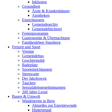
Inklusion
Gesundheit
Ärzte & Krankenhäuser
Apotheken
Einrichtungen
Gemeindearchiv
Gemeindebücherei
Ferienprogramm
Gastronomie & Übernachtung
Familienleben Starnberg
Freizeit und Sport
Vereine
Gemeindebus
Geschirrmobil
Badeplatz
Sporteinrichtungen
Sternwarte
Der Jakobsweg
Tauchen
Seezufahrtsgenehmigungen
200 Jahre Leoni
Bauen & Umwelt
Windenergie in Berg
Aktuelles zur Energiewende
Hintergrund