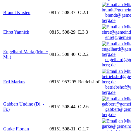
Brandt Kirsten
08151 508-37
O.2.1
brandt@geme
berg.de
Ehret Yannick
08151 508-29
E.3.3
ehret@gemein
Engelhard Maria (Mo. +
08151 508-40
O.2.2
Mi.)
engelhard@g
berg.de
Ertl Markus
08151 953295
Betriebshof
betriebshof@
berg.de
Gabbert Undine (Di. -
08151 508-44
O.2.6
Fr.)
gabbert@gem
berg.de
Garke Florian
08151 508-31
O.1.7