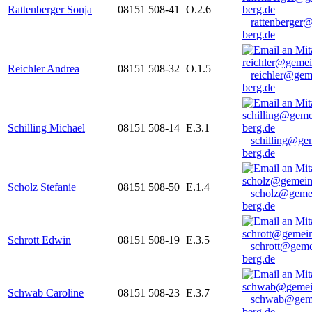
Rattenberger Sonja
08151 508-41
O.2.6
rattenberger
berg.de
Reichler Andrea
08151 508-32
O.1.5
reichler@gem
berg.de
Schilling Michael
08151 508-14
E.3.1
schilling@ge
berg.de
Scholz Stefanie
08151 508-50
E.1.4
scholz@geme
berg.de
Schrott Edwin
08151 508-19
E.3.5
schrott@geme
berg.de
Schwab Caroline
08151 508-23
E.3.7
schwab@gem
berg.de