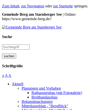
Zum Inhalt
,
zur Navigation
oder
zur Startseite
springen.
Gemeinde Berg am Starnberger See
| Online:
https://www.gemeinde-berg.de//
Suche
suchen
Schriftgröße
A
A
A
Aktuell
Planungen und Vorhaben
Rathausneubau (mit Fotogalerie)
Breitbandausbau
Bekanntmachungen
Mitteilungsblatt - "BergBlick"