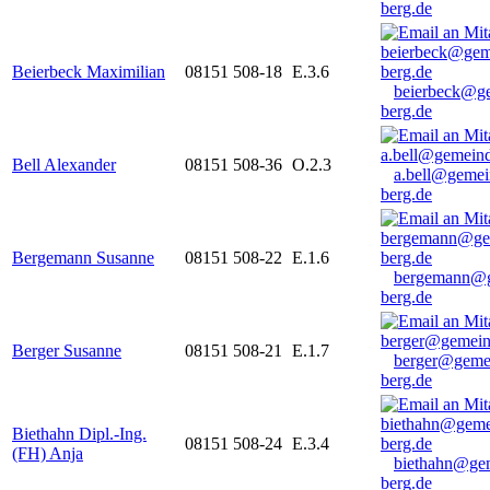
berg.de
Beierbeck Maximilian
08151 508-18
E.3.6
beierbeck@g
berg.de
Bell Alexander
08151 508-36
O.2.3
a.bell@gemei
berg.de
Bergemann Susanne
08151 508-22
E.1.6
bergemann@g
berg.de
Berger Susanne
08151 508-21
E.1.7
berger@geme
berg.de
Biethahn Dipl.-Ing.
08151 508-24
E.3.4
(FH) Anja
biethahn@ge
berg.de