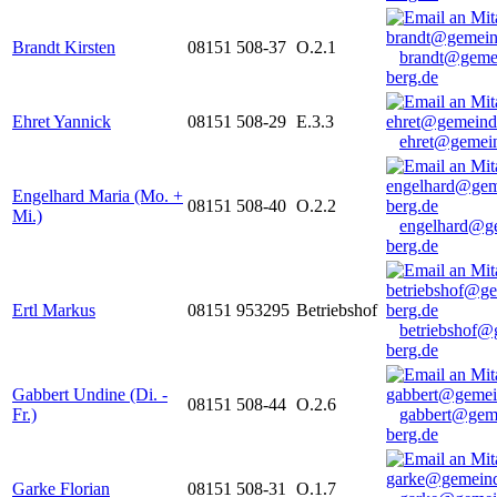
Brandt Kirsten
08151 508-37
O.2.1
brandt@geme
berg.de
Ehret Yannick
08151 508-29
E.3.3
ehret@gemein
Engelhard Maria (Mo. +
08151 508-40
O.2.2
Mi.)
engelhard@g
berg.de
Ertl Markus
08151 953295
Betriebshof
betriebshof@
berg.de
Gabbert Undine (Di. -
08151 508-44
O.2.6
Fr.)
gabbert@gem
berg.de
Garke Florian
08151 508-31
O.1.7