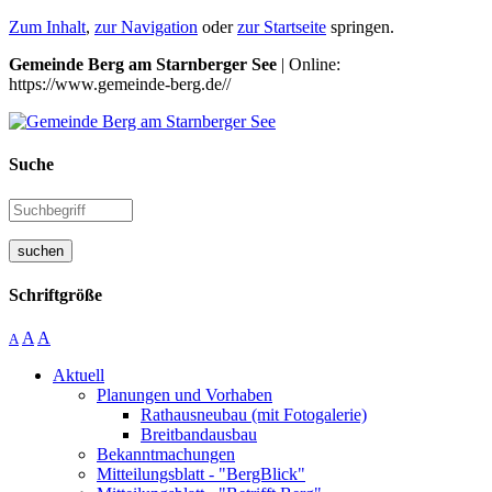
Zum Inhalt
,
zur Navigation
oder
zur Startseite
springen.
Gemeinde Berg am Starnberger See
| Online:
https://www.gemeinde-berg.de//
Suche
suchen
Schriftgröße
A
A
A
Aktuell
Planungen und Vorhaben
Rathausneubau (mit Fotogalerie)
Breitbandausbau
Bekanntmachungen
Mitteilungsblatt - "BergBlick"