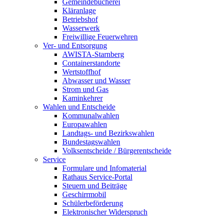
Gemeindebücherei
Kläranlage
Betriebshof
Wasserwerk
Freiwillige Feuerwehren
Ver- und Entsorgung
AWISTA-Starnberg
Containerstandorte
Wertstoffhof
Abwasser und Wasser
Strom und Gas
Kaminkehrer
Wahlen und Entscheide
Kommunalwahlen
Europawahlen
Landtags- und Bezirkswahlen
Bundestagswahlen
Volksentscheide / Bürgerentscheide
Service
Formulare und Infomaterial
Rathaus Service-Portal
Steuern und Beiträge
Geschirrmobil
Schülerbeförderung
Elektronischer Widerspruch