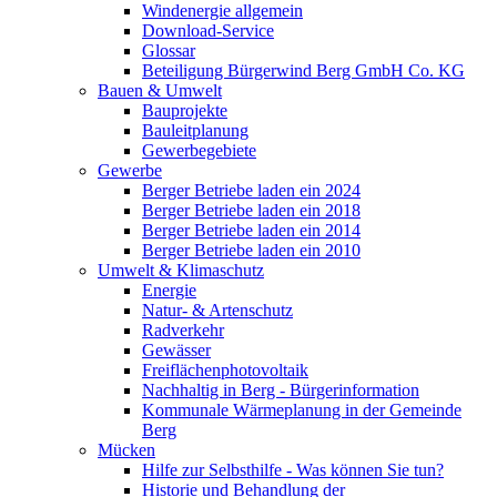
Windenergie allgemein
Download-Service
Glossar
Beteiligung Bürgerwind Berg GmbH Co. KG
Bauen & Umwelt
Bauprojekte
Bauleitplanung
Gewerbegebiete
Gewerbe
Berger Betriebe laden ein 2024
Berger Betriebe laden ein 2018
Berger Betriebe laden ein 2014
Berger Betriebe laden ein 2010
Umwelt & Klimaschutz
Energie
Natur- & Artenschutz
Radverkehr
Gewässer
Freiflächenphotovoltaik
Nachhaltig in Berg - Bürgerinformation
Kommunale Wärmeplanung in der Gemeinde
Berg
Mücken
Hilfe zur Selbsthilfe - Was können Sie tun?
Historie und Behandlung der