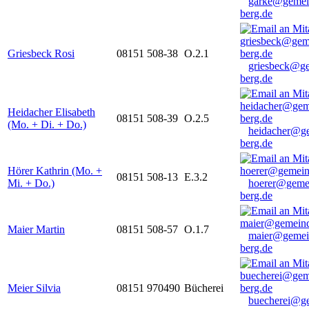
garke@gemei
berg.de
Griesbeck Rosi
08151 508-38
O.2.1
griesbeck@g
berg.de
Heidacher Elisabeth
08151 508-39
O.2.5
(Mo. + Di. + Do.)
heidacher@g
berg.de
Hörer Kathrin (Mo. +
08151 508-13
E.3.2
Mi. + Do.)
hoerer@geme
berg.de
Maier Martin
08151 508-57
O.1.7
maier@gemei
berg.de
Meier Silvia
08151 970490
Bücherei
buecherei@g