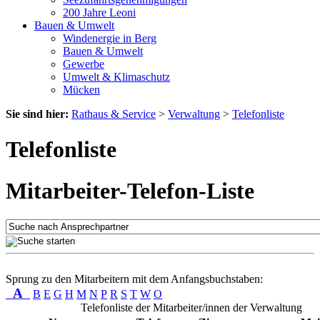
200 Jahre Leoni
Bauen & Umwelt
Windenergie in Berg
Bauen & Umwelt
Gewerbe
Umwelt & Klimaschutz
Mücken
Sie sind hier:
Rathaus & Service
>
Verwaltung
>
Telefonliste
Telefonliste
Mitarbeiter-Telefon-Liste
Sprung zu den Mitarbeitern mit dem Anfangsbuchstaben:
A
B
E
G
H
M
N
P
R
S
T
W
O
Telefonliste der Mitarbeiter/innen der Verwaltung