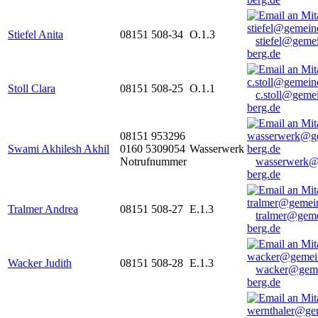
Stiefel Anita
08151 508-34
O.1.3
stiefel@geme
berg.de
Stoll Clara
08151 508-25
O.1.1
c.stoll@geme
berg.de
08151 953296
Swami Akhilesh Akhil
0160 5309054
Wasserwerk
Notrufnummer
wasserwerk@
berg.de
Tralmer Andrea
08151 508-27
E.1.3
tralmer@gem
berg.de
Wacker Judith
08151 508-28
E.1.3
wacker@geme
berg.de