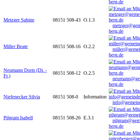
berg.de
Metzger Sabine
08151 508-43
O.1.3
metzger@gem
berg.de
Miller Beate
08151 508-16
O.2.2
miller@gemei
berg.de
Neumann Doris (Di. -
08151 508-12
O.2.5
Fr.)
neumann@ge
berg.de
Niefenecker Silvia
08151 508-0
Information
info@gemeind
Pilgram Isabell
08151 508-26
E.3.1
pilgram@gem
berg.de