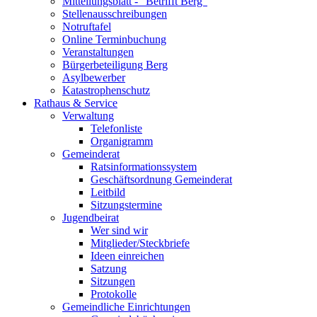
Mitteilungsblatt - "Betrifft Berg"
Stellenausschreibungen
Notruftafel
Online Terminbuchung
Veranstaltungen
Bürgerbeteiligung Berg
Asylbewerber
Katastrophenschutz
Rathaus & Service
Verwaltung
Telefonliste
Organigramm
Gemeinderat
Ratsinformationssystem
Geschäftsordnung Gemeinderat
Leitbild
Sitzungstermine
Jugendbeirat
Wer sind wir
Mitglieder/Steckbriefe
Ideen einreichen
Satzung
Sitzungen
Protokolle
Gemeindliche Einrichtungen