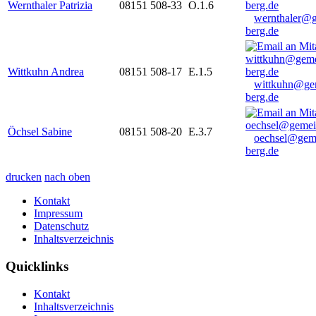
Wernthaler Patrizia
08151 508-33
O.1.6
wernthaler@
berg.de
Wittkuhn Andrea
08151 508-17
E.1.5
wittkuhn@ge
berg.de
Öchsel Sabine
08151 508-20
E.3.7
oechsel@gem
berg.de
drucken
nach oben
Kontakt
Impressum
Datenschutz
Inhaltsverzeichnis
Quicklinks
Kontakt
Inhaltsverzeichnis