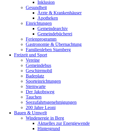
Inklusion
Gesundheit
Ärzte & Krankenhäuser
Apotheken
Einrichtungen
Gemeindearchiv
Gemeindebücherei
Ferienprogramm
Gastronomie & Übernachtung
Familienleben Starnberg
Freizeit und Sport
Vereine
Gemeindebus
Geschirrmobil
Badeplatz
Sporteinrichtungen
Sternwarte
Der Jakobsweg
Tauchen
Seezufahrtsgenehmigungen
200 Jahre Leoni
Bauen & Umwelt
Windenergie in Berg
Aktuelles zur Energiewende
Hintergrund