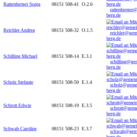
Rattenberger Sonja
08151 508-41
O.2.6
rattenberger
berg.de
Reichler Andrea
08151 508-32
O.1.5
reichler@gem
berg.de
Schilling Michael
08151 508-14
E.3.1
schilling@ge
berg.de
Scholz Stefanie
08151 508-50
E.1.4
scholz@geme
berg.de
Schrott Edwin
08151 508-19
E.3.5
schrott@geme
berg.de
Schwab Caroline
08151 508-23
E.3.7
schwab@gem
berg.de