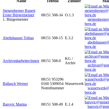
Name
Telefon
Zimmer
Mai
Steigenberger Rupert
Erster Bürgermeister
08151 508-34
O.1.3
1. Bürgermeister
steigenberge
berg.de
Abeltshauser Tobias
08151 508-15
E.3.2
abeltshauser
berg.de
KG /
Archivmitarbeiter/innen
08151 508-0
Archiv
archivar@gem
berg.de
08151 953296
Ballasch Werner
0160 5309054
Wasserwerk
Notrufnummer
wasserwerk@
berg.de
Barovic Marina
08151 508-49
E.1.4
barovic@gem