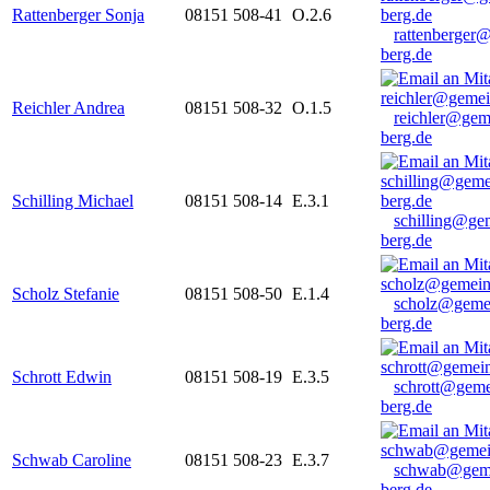
Rattenberger Sonja
08151 508-41
O.2.6
rattenberger
berg.de
Reichler Andrea
08151 508-32
O.1.5
reichler@gem
berg.de
Schilling Michael
08151 508-14
E.3.1
schilling@ge
berg.de
Scholz Stefanie
08151 508-50
E.1.4
scholz@geme
berg.de
Schrott Edwin
08151 508-19
E.3.5
schrott@geme
berg.de
Schwab Caroline
08151 508-23
E.3.7
schwab@gem
berg.de