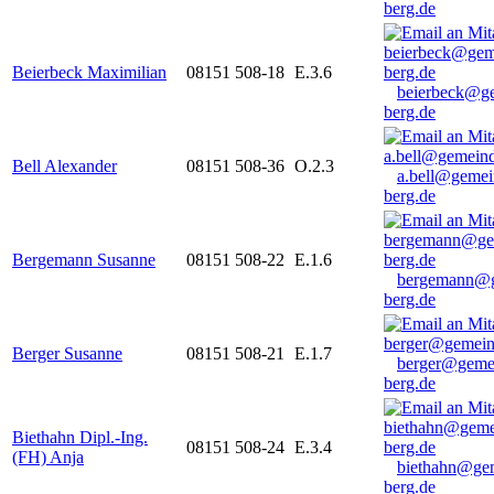
berg.de
Beierbeck Maximilian
08151 508-18
E.3.6
beierbeck@g
berg.de
Bell Alexander
08151 508-36
O.2.3
a.bell@gemei
berg.de
Bergemann Susanne
08151 508-22
E.1.6
bergemann@g
berg.de
Berger Susanne
08151 508-21
E.1.7
berger@geme
berg.de
Biethahn Dipl.-Ing.
08151 508-24
E.3.4
(FH) Anja
biethahn@ge
berg.de