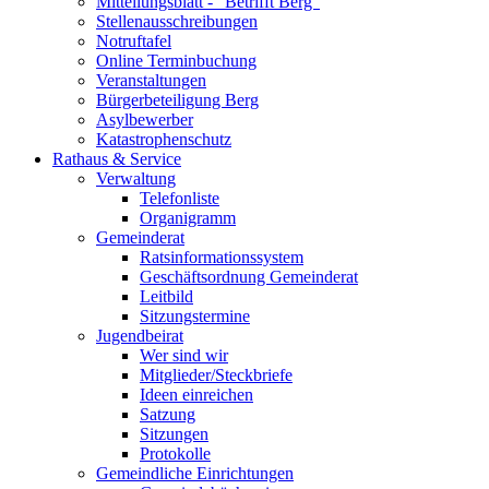
Mitteilungsblatt - "Betrifft Berg"
Stellenausschreibungen
Notruftafel
Online Terminbuchung
Veranstaltungen
Bürgerbeteiligung Berg
Asylbewerber
Katastrophenschutz
Rathaus & Service
Verwaltung
Telefonliste
Organigramm
Gemeinderat
Ratsinformationssystem
Geschäftsordnung Gemeinderat
Leitbild
Sitzungstermine
Jugendbeirat
Wer sind wir
Mitglieder/Steckbriefe
Ideen einreichen
Satzung
Sitzungen
Protokolle
Gemeindliche Einrichtungen