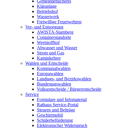
Gemeindebücherei
Kläranlage
Betriebshof
Wasserwerk
Freiwillige Feuerwehren
Ver- und Entsorgung
AWISTA-Starnberg
Containerstandorte
Wertstoffhof
Abwasser und Wasser
Strom und Gas
Kaminkehrer
Wahlen und Entscheide
Kommunalwahlen
Europawahlen
Landtags- und Bezirkswahlen
Bundestagswahlen
Volksentscheide / Bürgerentscheide
Service
Formulare und Infomaterial
Rathaus Service-Portal
Steuern und Beiträge
Geschirrmobil
Schülerbeförderung
Elektronischer Widerspruch