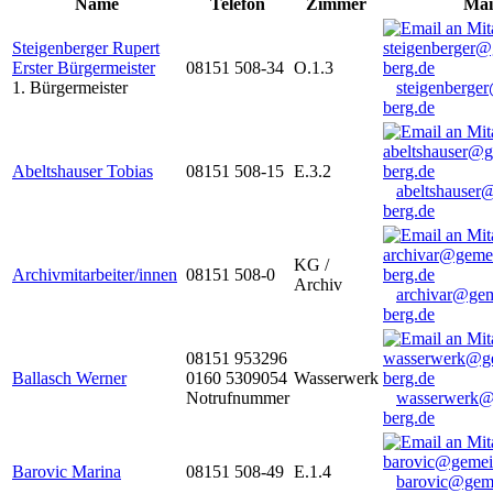
Name
Telefon
Zimmer
Mai
Steigenberger Rupert
Erster Bürgermeister
08151 508-34
O.1.3
1. Bürgermeister
steigenberge
berg.de
Abeltshauser Tobias
08151 508-15
E.3.2
abeltshauser
berg.de
KG /
Archivmitarbeiter/innen
08151 508-0
Archiv
archivar@gem
berg.de
08151 953296
Ballasch Werner
0160 5309054
Wasserwerk
Notrufnummer
wasserwerk@
berg.de
Barovic Marina
08151 508-49
E.1.4
barovic@gem