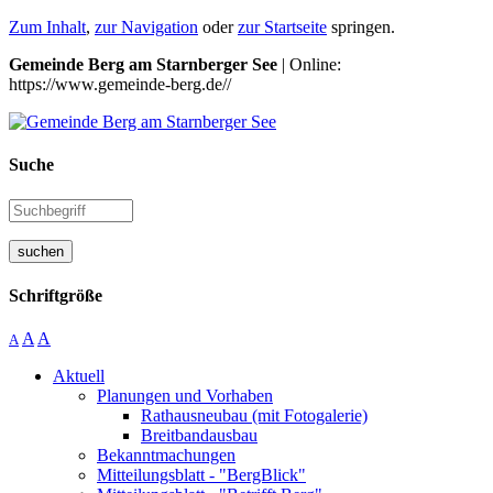
Zum Inhalt
,
zur Navigation
oder
zur Startseite
springen.
Gemeinde Berg am Starnberger See
| Online:
https://www.gemeinde-berg.de//
Suche
suchen
Schriftgröße
A
A
A
Aktuell
Planungen und Vorhaben
Rathausneubau (mit Fotogalerie)
Breitbandausbau
Bekanntmachungen
Mitteilungsblatt - "BergBlick"