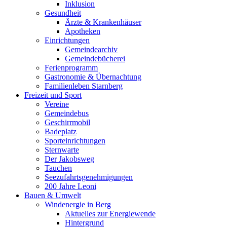
Inklusion
Gesundheit
Ärzte & Krankenhäuser
Apotheken
Einrichtungen
Gemeindearchiv
Gemeindebücherei
Ferienprogramm
Gastronomie & Übernachtung
Familienleben Starnberg
Freizeit und Sport
Vereine
Gemeindebus
Geschirrmobil
Badeplatz
Sporteinrichtungen
Sternwarte
Der Jakobsweg
Tauchen
Seezufahrtsgenehmigungen
200 Jahre Leoni
Bauen & Umwelt
Windenergie in Berg
Aktuelles zur Energiewende
Hintergrund