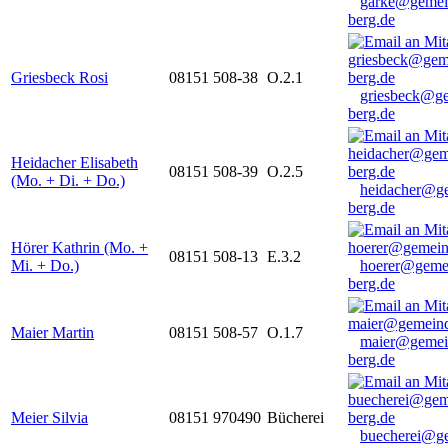
garke@gemei
berg.de
Griesbeck Rosi
08151 508-38
O.2.1
griesbeck@g
berg.de
Heidacher Elisabeth
08151 508-39
O.2.5
(Mo. + Di. + Do.)
heidacher@g
berg.de
Hörer Kathrin (Mo. +
08151 508-13
E.3.2
Mi. + Do.)
hoerer@geme
berg.de
Maier Martin
08151 508-57
O.1.7
maier@gemei
berg.de
Meier Silvia
08151 970490
Bücherei
buecherei@g