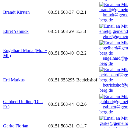
Brandt Kirsten
08151 508-37
O.2.1
brandt@geme
berg.de
Ehret Yannick
08151 508-29
E.3.3
ehret@gemein
Engelhard Maria (Mo. +
08151 508-40
O.2.2
Mi.)
engelhard@g
berg.de
Ertl Markus
08151 953295
Betriebshof
betriebshof@
berg.de
Gabbert Undine (Di. -
08151 508-44
O.2.6
Fr.)
gabbert@gem
berg.de
Garke Florian
08151 508-31
O.1.7