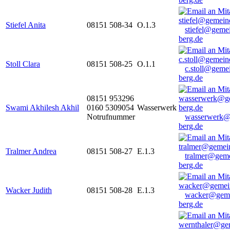
Stiefel Anita
08151 508-34
O.1.3
stiefel@geme
berg.de
Stoll Clara
08151 508-25
O.1.1
c.stoll@geme
berg.de
08151 953296
Swami Akhilesh Akhil
0160 5309054
Wasserwerk
Notrufnummer
wasserwerk@
berg.de
Tralmer Andrea
08151 508-27
E.1.3
tralmer@gem
berg.de
Wacker Judith
08151 508-28
E.1.3
wacker@geme
berg.de