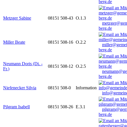
berg.de
Metzger Sabine
08151 508-43
O.1.3
metzger@gem
berg.de
Miller Beate
08151 508-16
O.2.2
miller@gemei
berg.de
Neumann Doris (Di. -
08151 508-12
O.2.5
Fr.)
neumann@ge
berg.de
Niefenecker Silvia
08151 508-0
Information
info@gemeind
Pilgram Isabell
08151 508-26
E.3.1
pilgram@gem
berg.de