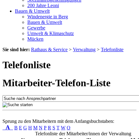
200 Jahre Leoni
Bauen & Umwelt
Windenergie in Berg
Bauen & Umwelt
Gewerbe
Umwelt & Klimaschutz
Mücken
Sie sind hier:
Rathaus & Service
>
Verwaltung
>
Telefonliste
Telefonliste
Mitarbeiter-Telefon-Liste
Sprung zu den Mitarbeitern mit dem Anfangsbuchstaben:
A
B
E
G
H
M
N
P
R
S
T
W
O
Telefonliste der Mitarbeiter/innen der Verwaltung