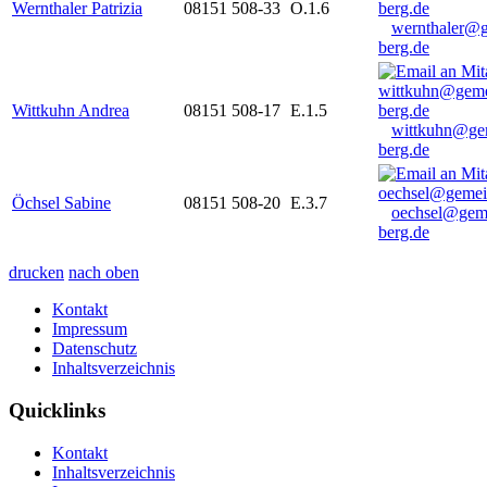
Wernthaler Patrizia
08151 508-33
O.1.6
wernthaler@
berg.de
Wittkuhn Andrea
08151 508-17
E.1.5
wittkuhn@ge
berg.de
Öchsel Sabine
08151 508-20
E.3.7
oechsel@gem
berg.de
drucken
nach oben
Kontakt
Impressum
Datenschutz
Inhaltsverzeichnis
Quicklinks
Kontakt
Inhaltsverzeichnis