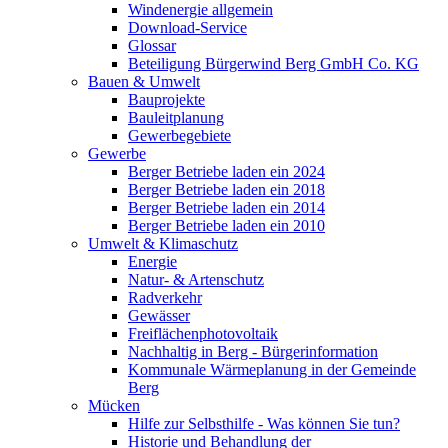
Windenergie allgemein
Download-Service
Glossar
Beteiligung Bürgerwind Berg GmbH Co. KG
Bauen & Umwelt
Bauprojekte
Bauleitplanung
Gewerbegebiete
Gewerbe
Berger Betriebe laden ein 2024
Berger Betriebe laden ein 2018
Berger Betriebe laden ein 2014
Berger Betriebe laden ein 2010
Umwelt & Klimaschutz
Energie
Natur- & Artenschutz
Radverkehr
Gewässer
Freiflächenphotovoltaik
Nachhaltig in Berg - Bürgerinformation
Kommunale Wärmeplanung in der Gemeinde
Berg
Mücken
Hilfe zur Selbsthilfe - Was können Sie tun?
Historie und Behandlung der