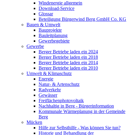
Windenergie allgemein
Download-Service
Glossar
Beteiligung Bürgerwind Berg GmbH Co. KG
Bauen & Umwelt
Bauprojekte
Bauleitplanung
Gewerbegebiete
Gewerbe
Berger Betriebe laden ein 2024
Berger Betriebe laden ein 2018
Berger Betriebe laden ein 2014
Berger Betriebe laden ein 2010
Umwelt & Klimaschutz
Energie
Natur- & Artenschutz
Radverkehr
Gewässer
Freiflächenphotovoltaik
Nachhaltig in Berg - Bürgerinformation
Kommunale Wärmeplanung in der Gemeinde
Berg
Mücken
Hilfe zur Selbsthilfe - Was können Sie tun?
Historie und Behandlung der