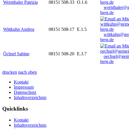
Wernthaler Patrizia
08151 508-33
O.1.6
wernthaler@
berg.de
Wittkuhn Andrea
08151 508-17
E.1.5
wittkuhn@ge
berg.de
Öchsel Sabine
08151 508-20
E.3.7
oechsel@gem
berg.de
drucken
nach oben
Kontakt
Impressum
Datenschutz
Inhaltsverzeichnis
Quicklinks
Kontakt
Inhaltsverzeichnis