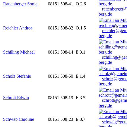
Rattenberger Sonja
08151 508-41
O.2.6
rattenberger
berg.de
Reichler Andrea
08151 508-32
O.1.5
reichler@gem
berg.de
Schilling Michael
08151 508-14
E.3.1
schilling@ge
berg.de
Scholz Stefanie
08151 508-50
E.1.4
scholz@geme
berg.de
Schrott Edwin
08151 508-19
E.3.5
schrott@geme
berg.de
Schwab Caroline
08151 508-23
E.3.7
schwab@gem
berg.de