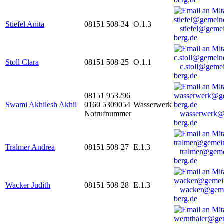
Stiefel Anita
08151 508-34
O.1.3
stiefel@geme
berg.de
Stoll Clara
08151 508-25
O.1.1
c.stoll@geme
berg.de
08151 953296
Swami Akhilesh Akhil
0160 5309054
Wasserwerk
Notrufnummer
wasserwerk@
berg.de
Tralmer Andrea
08151 508-27
E.1.3
tralmer@gem
berg.de
Wacker Judith
08151 508-28
E.1.3
wacker@geme
berg.de