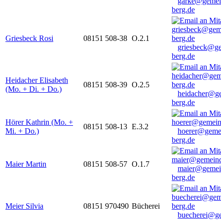
garke@gemei
berg.de
Griesbeck Rosi
08151 508-38
O.2.1
griesbeck@g
berg.de
Heidacher Elisabeth
08151 508-39
O.2.5
(Mo. + Di. + Do.)
heidacher@g
berg.de
Hörer Kathrin (Mo. +
08151 508-13
E.3.2
Mi. + Do.)
hoerer@geme
berg.de
Maier Martin
08151 508-57
O.1.7
maier@gemei
berg.de
Meier Silvia
08151 970490
Bücherei
buecherei@g