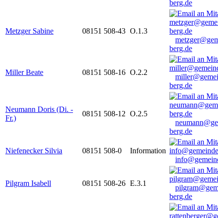
berg.de
Metzger Sabine
08151 508-43
O.1.3
metzger@gem
berg.de
Miller Beate
08151 508-16
O.2.2
miller@gemei
berg.de
Neumann Doris (Di. -
08151 508-12
O.2.5
Fr.)
neumann@ge
berg.de
Niefenecker Silvia
08151 508-0
Information
info@gemeind
Pilgram Isabell
08151 508-26
E.3.1
pilgram@gem
berg.de