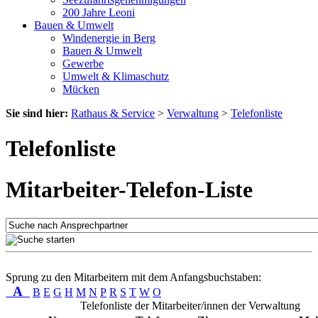
200 Jahre Leoni
Bauen & Umwelt
Windenergie in Berg
Bauen & Umwelt
Gewerbe
Umwelt & Klimaschutz
Mücken
Sie sind hier:
Rathaus & Service
>
Verwaltung
>
Telefonliste
Telefonliste
Mitarbeiter-Telefon-Liste
Sprung zu den Mitarbeitern mit dem Anfangsbuchstaben:
A
B
E
G
H
M
N
P
R
S
T
W
O
Telefonliste der Mitarbeiter/innen der Verwaltung