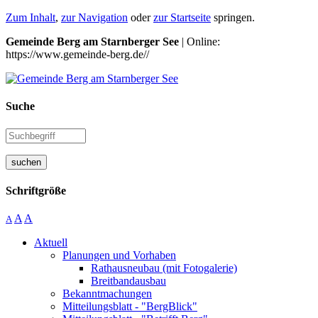
Zum Inhalt
,
zur Navigation
oder
zur Startseite
springen.
Gemeinde Berg am Starnberger See
| Online:
https://www.gemeinde-berg.de//
Suche
suchen
Schriftgröße
A
A
A
Aktuell
Planungen und Vorhaben
Rathausneubau (mit Fotogalerie)
Breitbandausbau
Bekanntmachungen
Mitteilungsblatt - "BergBlick"