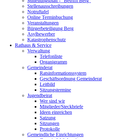
Mitteilungsblatt - "Betrifft Berg"
Stellenausschreibungen
Notruftafel
Online Terminbuchung
Veranstaltungen
Bürgerbeteiligung Berg
Asylbewerber
Katastrophenschutz
Rathaus & Service
Verwaltung
Telefonliste
Organigramm
Gemeinderat
Ratsinformationssystem
Geschäftsordnung Gemeinderat
Leitbild
Sitzungstermine
Jugendbeirat
Wer sind wir
Mitglieder/Steckbriefe
Ideen einreichen
Satzung
Sitzungen
Protokolle
Gemeindliche Einrichtungen