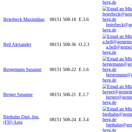
berg.de
Beierbeck Maximilian
08151 508-18
E.3.6
beierbeck@g
berg.de
Bell Alexander
08151 508-36
O.2.3
a.bell@gemei
berg.de
Bergemann Susanne
08151 508-22
E.1.6
bergemann@g
berg.de
Berger Susanne
08151 508-21
E.1.7
berger@geme
berg.de
Biethahn Dipl.-Ing.
08151 508-24
E.3.4
(FH) Anja
biethahn@ge
berg.de