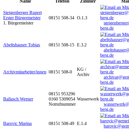
Name
Telefon
Zimmer
Mai
Steigenberger Rupert
Erster Bürgermeister
08151 508-34
O.1.3
1. Bürgermeister
steigenberge
berg.de
Abeltshauser Tobias
08151 508-15
E.3.2
abeltshauser
berg.de
KG /
Archivmitarbeiter/innen
08151 508-0
Archiv
archivar@gem
berg.de
08151 953296
Ballasch Werner
0160 5309054
Wasserwerk
Notrufnummer
wasserwerk@
berg.de
Barovic Marina
08151 508-49
E.1.4
barovic@gem