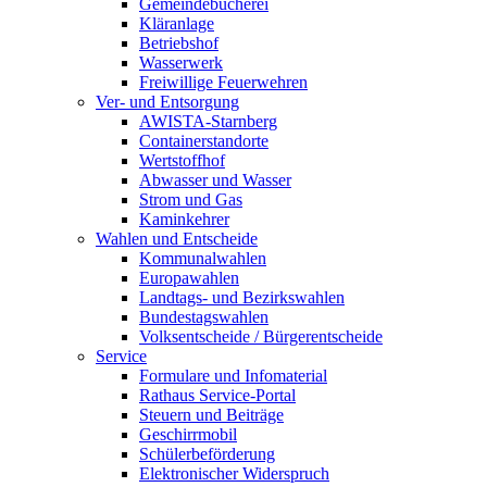
Gemeindebücherei
Kläranlage
Betriebshof
Wasserwerk
Freiwillige Feuerwehren
Ver- und Entsorgung
AWISTA-Starnberg
Containerstandorte
Wertstoffhof
Abwasser und Wasser
Strom und Gas
Kaminkehrer
Wahlen und Entscheide
Kommunalwahlen
Europawahlen
Landtags- und Bezirkswahlen
Bundestagswahlen
Volksentscheide / Bürgerentscheide
Service
Formulare und Infomaterial
Rathaus Service-Portal
Steuern und Beiträge
Geschirrmobil
Schülerbeförderung
Elektronischer Widerspruch