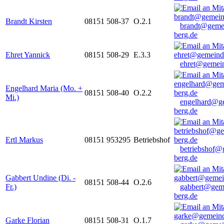
Brandt Kirsten
08151 508-37
O.2.1
brandt@geme
berg.de
Ehret Yannick
08151 508-29
E.3.3
ehret@gemein
Engelhard Maria (Mo. +
08151 508-40
O.2.2
Mi.)
engelhard@g
berg.de
Ertl Markus
08151 953295
Betriebshof
betriebshof@
berg.de
Gabbert Undine (Di. -
08151 508-44
O.2.6
Fr.)
gabbert@gem
berg.de
Garke Florian
08151 508-31
O.1.7