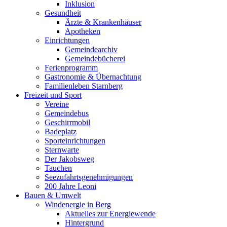
Inklusion
Gesundheit
Ärzte & Krankenhäuser
Apotheken
Einrichtungen
Gemeindearchiv
Gemeindebücherei
Ferienprogramm
Gastronomie & Übernachtung
Familienleben Starnberg
Freizeit und Sport
Vereine
Gemeindebus
Geschirrmobil
Badeplatz
Sporteinrichtungen
Sternwarte
Der Jakobsweg
Tauchen
Seezufahrtsgenehmigungen
200 Jahre Leoni
Bauen & Umwelt
Windenergie in Berg
Aktuelles zur Energiewende
Hintergrund