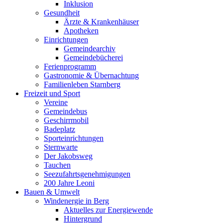
Inklusion
Gesundheit
Ärzte & Krankenhäuser
Apotheken
Einrichtungen
Gemeindearchiv
Gemeindebücherei
Ferienprogramm
Gastronomie & Übernachtung
Familienleben Starnberg
Freizeit und Sport
Vereine
Gemeindebus
Geschirrmobil
Badeplatz
Sporteinrichtungen
Sternwarte
Der Jakobsweg
Tauchen
Seezufahrtsgenehmigungen
200 Jahre Leoni
Bauen & Umwelt
Windenergie in Berg
Aktuelles zur Energiewende
Hintergrund