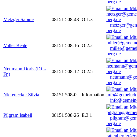
berg.de
Metzger Sabine
08151 508-43
O.1.3
metzger@gem
berg.de
Miller Beate
08151 508-16
O.2.2
miller@gemei
berg.de
Neumann Doris (Di. -
08151 508-12
O.2.5
Fr.)
neumann@ge
berg.de
Niefenecker Silvia
08151 508-0
Information
info@gemeind
Pilgram Isabell
08151 508-26
E.3.1
pilgram@gem
berg.de