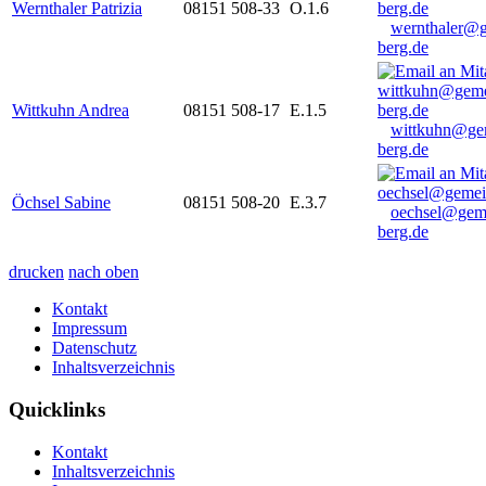
Wernthaler Patrizia
08151 508-33
O.1.6
wernthaler@
berg.de
Wittkuhn Andrea
08151 508-17
E.1.5
wittkuhn@ge
berg.de
Öchsel Sabine
08151 508-20
E.3.7
oechsel@gem
berg.de
drucken
nach oben
Kontakt
Impressum
Datenschutz
Inhaltsverzeichnis
Quicklinks
Kontakt
Inhaltsverzeichnis