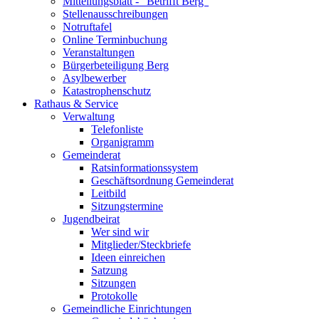
Mitteilungsblatt - "Betrifft Berg"
Stellenausschreibungen
Notruftafel
Online Terminbuchung
Veranstaltungen
Bürgerbeteiligung Berg
Asylbewerber
Katastrophenschutz
Rathaus & Service
Verwaltung
Telefonliste
Organigramm
Gemeinderat
Ratsinformationssystem
Geschäftsordnung Gemeinderat
Leitbild
Sitzungstermine
Jugendbeirat
Wer sind wir
Mitglieder/Steckbriefe
Ideen einreichen
Satzung
Sitzungen
Protokolle
Gemeindliche Einrichtungen