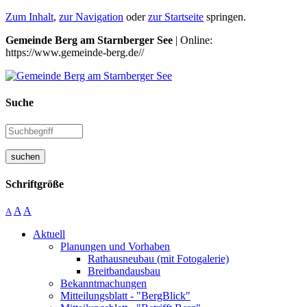
Zum Inhalt
,
zur Navigation
oder
zur Startseite
springen.
Gemeinde Berg am Starnberger See
| Online:
https://www.gemeinde-berg.de//
Suche
suchen
Schriftgröße
A
A
A
Aktuell
Planungen und Vorhaben
Rathausneubau (mit Fotogalerie)
Breitbandausbau
Bekanntmachungen
Mitteilungsblatt - "BergBlick"