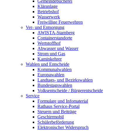
Gemeindebücherei
Kläranlage
Betriebshof
Wasserwerk
Freiwillige Feuerwehren
Ver- und Entsorgung
AWISTA-Starnberg
Containerstandorte
Wertstoffhof
Abwasser und Wasser
Strom und Gas
Kaminkehrer
Wahlen und Entscheide
Kommunalwahlen
Europawahlen
Landtags- und Bezirkswahlen
Bundestagswahlen
Volksentscheide / Bürgerentscheide
Service
Formulare und Infomaterial
Rathaus Service-Portal
Steuern und Beiträge
Geschirrmobil
Schülerbeförderung
Elektronischer Widerspruch