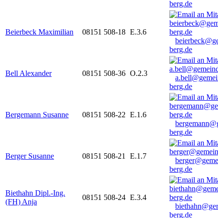
berg.de
Beierbeck Maximilian
08151 508-18
E.3.6
beierbeck@g
berg.de
Bell Alexander
08151 508-36
O.2.3
a.bell@gemei
berg.de
Bergemann Susanne
08151 508-22
E.1.6
bergemann@g
berg.de
Berger Susanne
08151 508-21
E.1.7
berger@geme
berg.de
Biethahn Dipl.-Ing.
08151 508-24
E.3.4
(FH) Anja
biethahn@ge
berg.de