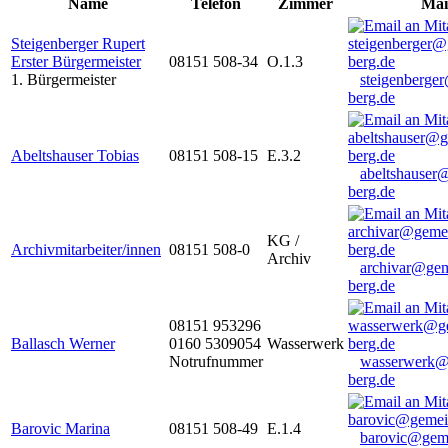
Name
Telefon
Zimmer
Mai
Steigenberger Rupert
Erster Bürgermeister
08151 508-34
O.1.3
1. Bürgermeister
steigenberge
berg.de
Abeltshauser Tobias
08151 508-15
E.3.2
abeltshauser
berg.de
KG /
Archivmitarbeiter/innen
08151 508-0
Archiv
archivar@gem
berg.de
08151 953296
Ballasch Werner
0160 5309054
Wasserwerk
Notrufnummer
wasserwerk@
berg.de
Barovic Marina
08151 508-49
E.1.4
barovic@gem