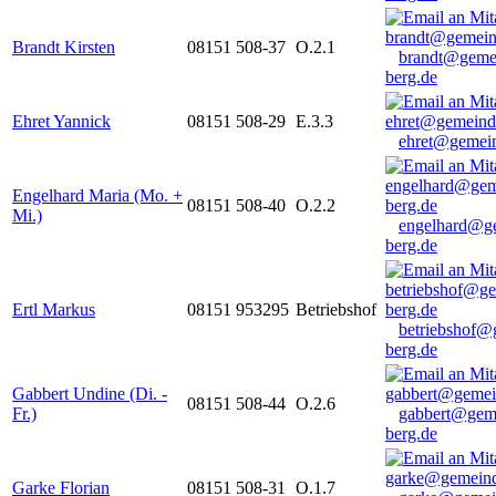
Brandt Kirsten
08151 508-37
O.2.1
brandt@geme
berg.de
Ehret Yannick
08151 508-29
E.3.3
ehret@gemein
Engelhard Maria (Mo. +
08151 508-40
O.2.2
Mi.)
engelhard@g
berg.de
Ertl Markus
08151 953295
Betriebshof
betriebshof@
berg.de
Gabbert Undine (Di. -
08151 508-44
O.2.6
Fr.)
gabbert@gem
berg.de
Garke Florian
08151 508-31
O.1.7