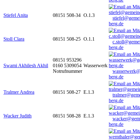
Stiefel Anita
08151 508-34
O.1.3
stiefel@geme
berg.de
Stoll Clara
08151 508-25
O.1.1
c.stoll@geme
berg.de
08151 953296
Swami Akhilesh Akhil
0160 5309054
Wasserwerk
Notrufnummer
wasserwerk@
berg.de
Tralmer Andrea
08151 508-27
E.1.3
tralmer@gem
berg.de
Wacker Judith
08151 508-28
E.1.3
wacker@geme
berg.de