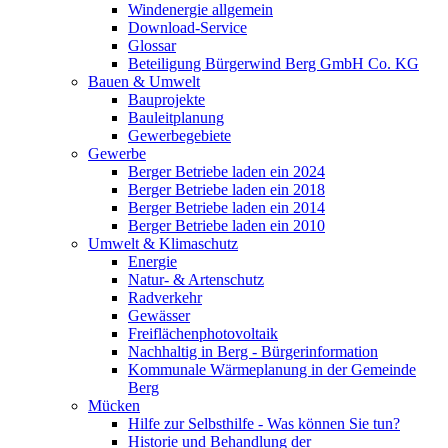
Windenergie allgemein
Download-Service
Glossar
Beteiligung Bürgerwind Berg GmbH Co. KG
Bauen & Umwelt
Bauprojekte
Bauleitplanung
Gewerbegebiete
Gewerbe
Berger Betriebe laden ein 2024
Berger Betriebe laden ein 2018
Berger Betriebe laden ein 2014
Berger Betriebe laden ein 2010
Umwelt & Klimaschutz
Energie
Natur- & Artenschutz
Radverkehr
Gewässer
Freiflächenphotovoltaik
Nachhaltig in Berg - Bürgerinformation
Kommunale Wärmeplanung in der Gemeinde
Berg
Mücken
Hilfe zur Selbsthilfe - Was können Sie tun?
Historie und Behandlung der