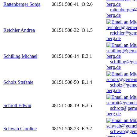
Rattenberger Sonja
08151 508-41
O.2.6
rattenberger
berg.de
Reichler Andrea
08151 508-32
O.1.5
reichler@gem
berg.de
Schilling Michael
08151 508-14
E.3.1
schilling@ge
berg.de
Scholz Stefanie
08151 508-50
E.1.4
scholz@geme
berg.de
Schrott Edwin
08151 508-19
E.3.5
schrott@geme
berg.de
Schwab Caroline
08151 508-23
E.3.7
schwab@gem
berg.de