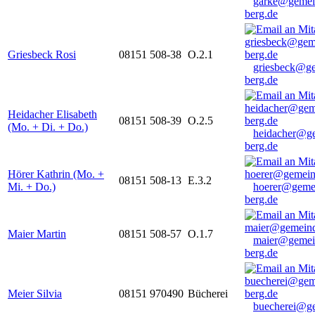
garke@gemei
berg.de
Griesbeck Rosi
08151 508-38
O.2.1
griesbeck@g
berg.de
Heidacher Elisabeth
08151 508-39
O.2.5
(Mo. + Di. + Do.)
heidacher@g
berg.de
Hörer Kathrin (Mo. +
08151 508-13
E.3.2
Mi. + Do.)
hoerer@geme
berg.de
Maier Martin
08151 508-57
O.1.7
maier@gemei
berg.de
Meier Silvia
08151 970490
Bücherei
buecherei@g