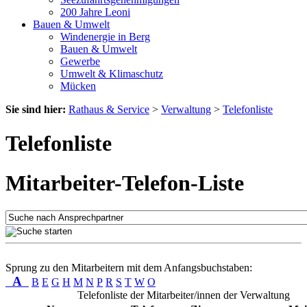
200 Jahre Leoni
Bauen & Umwelt
Windenergie in Berg
Bauen & Umwelt
Gewerbe
Umwelt & Klimaschutz
Mücken
Sie sind hier:
Rathaus & Service
>
Verwaltung
>
Telefonliste
Telefonliste
Mitarbeiter-Telefon-Liste
Sprung zu den Mitarbeitern mit dem Anfangsbuchstaben:
A
B
E
G
H
M
N
P
R
S
T
W
O
Telefonliste der Mitarbeiter/innen der Verwaltung