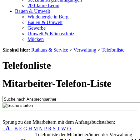
200 Jahre Leoni
Bauen & Umwelt
Windenergie in Berg
Bauen & Umwelt
Gewerbe
Umwelt & Klimaschutz
Mücken
Sie sind hier:
Rathaus & Service
>
Verwaltung
>
Telefonliste
Telefonliste
Mitarbeiter-Telefon-Liste
Sprung zu den Mitarbeitern mit dem Anfangsbuchstaben:
A
B
E
G
H
M
N
P
R
S
T
W
O
Telefonliste der Mitarbeiter/innen der Verwaltung