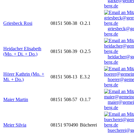
garke@gemei
berg.de
Griesbeck Rosi
08151 508-38
O.2.1
griesbeck@g
berg.de
Heidacher Elisabeth
08151 508-39
O.2.5
(Mo. + Di. + Do.)
heidacher@g
berg.de
Hörer Kathrin (Mo. +
08151 508-13
E.3.2
Mi. + Do.)
hoerer@geme
berg.de
Maier Martin
08151 508-57
O.1.7
maier@gemei
berg.de
Meier Silvia
08151 970490
Bücherei
buecherei@g