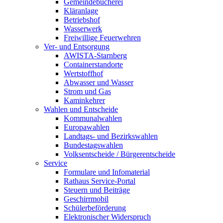
Gemeindebücherei
Kläranlage
Betriebshof
Wasserwerk
Freiwillige Feuerwehren
Ver- und Entsorgung
AWISTA-Starnberg
Containerstandorte
Wertstoffhof
Abwasser und Wasser
Strom und Gas
Kaminkehrer
Wahlen und Entscheide
Kommunalwahlen
Europawahlen
Landtags- und Bezirkswahlen
Bundestagswahlen
Volksentscheide / Bürgerentscheide
Service
Formulare und Infomaterial
Rathaus Service-Portal
Steuern und Beiträge
Geschirrmobil
Schülerbeförderung
Elektronischer Widerspruch