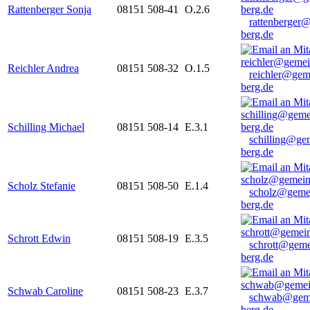
Rattenberger Sonja
08151 508-41
O.2.6
rattenberger
berg.de
Reichler Andrea
08151 508-32
O.1.5
reichler@gem
berg.de
Schilling Michael
08151 508-14
E.3.1
schilling@ge
berg.de
Scholz Stefanie
08151 508-50
E.1.4
scholz@geme
berg.de
Schrott Edwin
08151 508-19
E.3.5
schrott@geme
berg.de
Schwab Caroline
08151 508-23
E.3.7
schwab@gem
berg.de