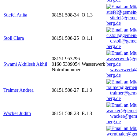
Stiefel Anita
08151 508-34
O.1.3
stiefel@geme
berg.de
Stoll Clara
08151 508-25
O.1.1
c.stoll@geme
berg.de
08151 953296
Swami Akhilesh Akhil
0160 5309054
Wasserwerk
Notrufnummer
wasserwerk@
berg.de
Tralmer Andrea
08151 508-27
E.1.3
tralmer@gem
berg.de
Wacker Judith
08151 508-28
E.1.3
wacker@geme
berg.de