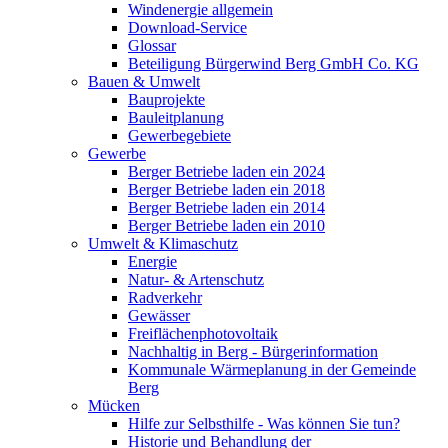
Windenergie allgemein
Download-Service
Glossar
Beteiligung Bürgerwind Berg GmbH Co. KG
Bauen & Umwelt
Bauprojekte
Bauleitplanung
Gewerbegebiete
Gewerbe
Berger Betriebe laden ein 2024
Berger Betriebe laden ein 2018
Berger Betriebe laden ein 2014
Berger Betriebe laden ein 2010
Umwelt & Klimaschutz
Energie
Natur- & Artenschutz
Radverkehr
Gewässer
Freiflächenphotovoltaik
Nachhaltig in Berg - Bürgerinformation
Kommunale Wärmeplanung in der Gemeinde
Berg
Mücken
Hilfe zur Selbsthilfe - Was können Sie tun?
Historie und Behandlung der