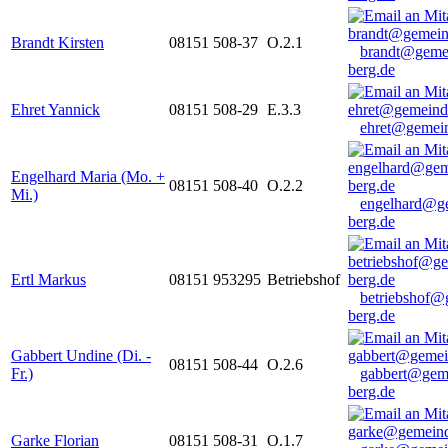
Brandt Kirsten
08151 508-37
O.2.1
brandt@geme
berg.de
Ehret Yannick
08151 508-29
E.3.3
ehret@gemein
Engelhard Maria (Mo. +
08151 508-40
O.2.2
Mi.)
engelhard@g
berg.de
Ertl Markus
08151 953295
Betriebshof
betriebshof@
berg.de
Gabbert Undine (Di. -
08151 508-44
O.2.6
Fr.)
gabbert@gem
berg.de
Garke Florian
08151 508-31
O.1.7