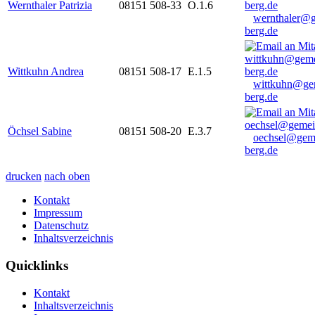
Wernthaler Patrizia
08151 508-33
O.1.6
wernthaler@
berg.de
Wittkuhn Andrea
08151 508-17
E.1.5
wittkuhn@ge
berg.de
Öchsel Sabine
08151 508-20
E.3.7
oechsel@gem
berg.de
drucken
nach oben
Kontakt
Impressum
Datenschutz
Inhaltsverzeichnis
Quicklinks
Kontakt
Inhaltsverzeichnis