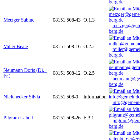
berg.de
Metzger Sabine
08151 508-43
O.1.3
metzger@gem
berg.de
Miller Beate
08151 508-16
O.2.2
miller@gemei
berg.de
Neumann Doris (Di. -
08151 508-12
O.2.5
Fr.)
neumann@ge
berg.de
Niefenecker Silvia
08151 508-0
Information
info@gemeind
Pilgram Isabell
08151 508-26
E.3.1
pilgram@gem
berg.de