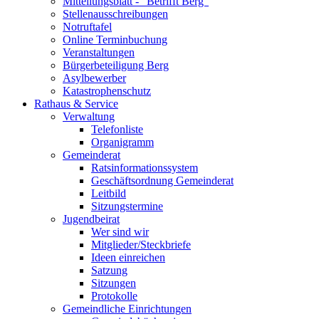
Mitteilungsblatt - "Betrifft Berg"
Stellenausschreibungen
Notruftafel
Online Terminbuchung
Veranstaltungen
Bürgerbeteiligung Berg
Asylbewerber
Katastrophenschutz
Rathaus & Service
Verwaltung
Telefonliste
Organigramm
Gemeinderat
Ratsinformationssystem
Geschäftsordnung Gemeinderat
Leitbild
Sitzungstermine
Jugendbeirat
Wer sind wir
Mitglieder/Steckbriefe
Ideen einreichen
Satzung
Sitzungen
Protokolle
Gemeindliche Einrichtungen