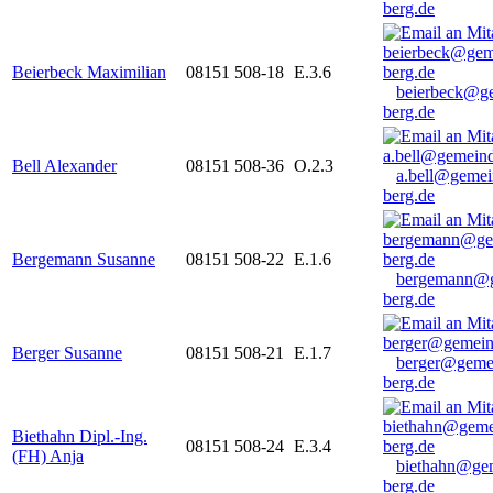
berg.de
Beierbeck Maximilian
08151 508-18
E.3.6
beierbeck@g
berg.de
Bell Alexander
08151 508-36
O.2.3
a.bell@gemei
berg.de
Bergemann Susanne
08151 508-22
E.1.6
bergemann@g
berg.de
Berger Susanne
08151 508-21
E.1.7
berger@geme
berg.de
Biethahn Dipl.-Ing.
08151 508-24
E.3.4
(FH) Anja
biethahn@ge
berg.de