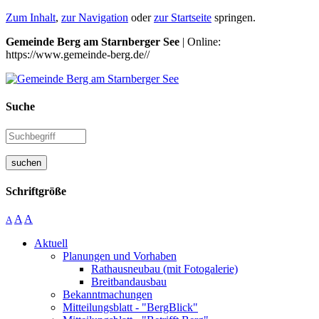
Zum Inhalt
,
zur Navigation
oder
zur Startseite
springen.
Gemeinde Berg am Starnberger See
| Online:
https://www.gemeinde-berg.de//
Suche
suchen
Schriftgröße
A
A
A
Aktuell
Planungen und Vorhaben
Rathausneubau (mit Fotogalerie)
Breitbandausbau
Bekanntmachungen
Mitteilungsblatt - "BergBlick"