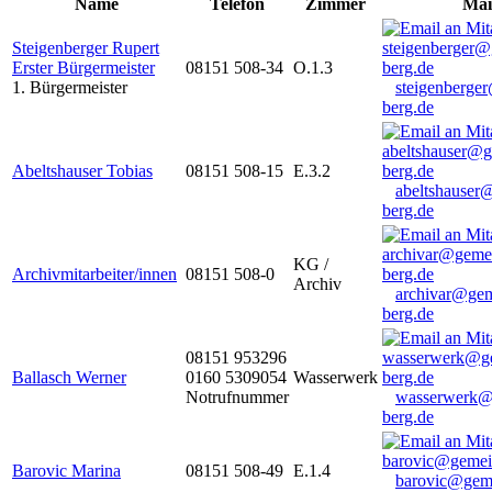
Name
Telefon
Zimmer
Mai
Steigenberger Rupert
Erster Bürgermeister
08151 508-34
O.1.3
1. Bürgermeister
steigenberge
berg.de
Abeltshauser Tobias
08151 508-15
E.3.2
abeltshauser
berg.de
KG /
Archivmitarbeiter/innen
08151 508-0
Archiv
archivar@gem
berg.de
08151 953296
Ballasch Werner
0160 5309054
Wasserwerk
Notrufnummer
wasserwerk@
berg.de
Barovic Marina
08151 508-49
E.1.4
barovic@gem