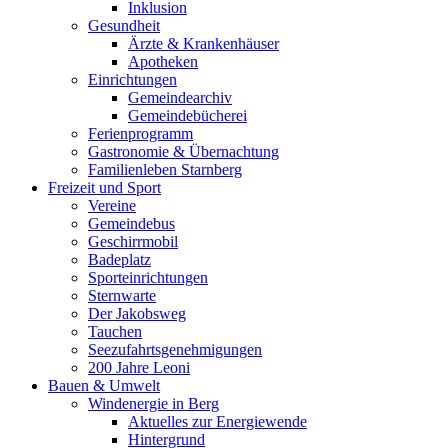
Inklusion
Gesundheit
Ärzte & Krankenhäuser
Apotheken
Einrichtungen
Gemeindearchiv
Gemeindebücherei
Ferienprogramm
Gastronomie & Übernachtung
Familienleben Starnberg
Freizeit und Sport
Vereine
Gemeindebus
Geschirrmobil
Badeplatz
Sporteinrichtungen
Sternwarte
Der Jakobsweg
Tauchen
Seezufahrtsgenehmigungen
200 Jahre Leoni
Bauen & Umwelt
Windenergie in Berg
Aktuelles zur Energiewende
Hintergrund