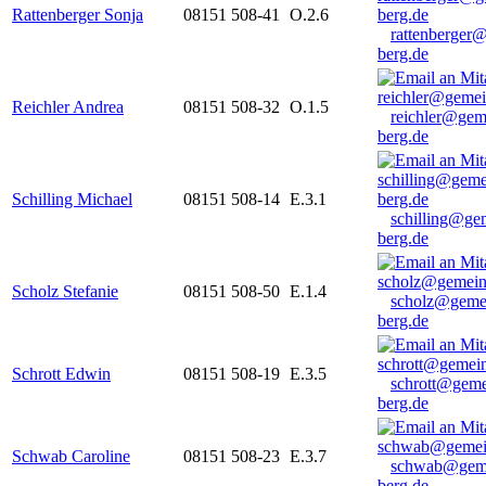
Rattenberger Sonja
08151 508-41
O.2.6
rattenberger
berg.de
Reichler Andrea
08151 508-32
O.1.5
reichler@gem
berg.de
Schilling Michael
08151 508-14
E.3.1
schilling@ge
berg.de
Scholz Stefanie
08151 508-50
E.1.4
scholz@geme
berg.de
Schrott Edwin
08151 508-19
E.3.5
schrott@geme
berg.de
Schwab Caroline
08151 508-23
E.3.7
schwab@gem
berg.de