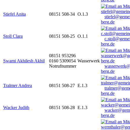
Stiefel Anita
08151 508-34
O.1.3
stiefel@geme
berg.de
Stoll Clara
08151 508-25
O.1.1
c.stoll@geme
berg.de
08151 953296
Swami Akhilesh Akhil
0160 5309054
Wasserwerk
Notrufnummer
wasserwerk@
berg.de
Tralmer Andrea
08151 508-27
E.1.3
tralmer@gem
berg.de
Wacker Judith
08151 508-28
E.1.3
wacker@geme
berg.de