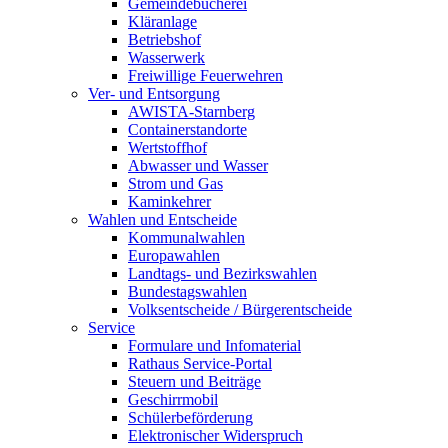
Gemeindebücherei
Kläranlage
Betriebshof
Wasserwerk
Freiwillige Feuerwehren
Ver- und Entsorgung
AWISTA-Starnberg
Containerstandorte
Wertstoffhof
Abwasser und Wasser
Strom und Gas
Kaminkehrer
Wahlen und Entscheide
Kommunalwahlen
Europawahlen
Landtags- und Bezirkswahlen
Bundestagswahlen
Volksentscheide / Bürgerentscheide
Service
Formulare und Infomaterial
Rathaus Service-Portal
Steuern und Beiträge
Geschirrmobil
Schülerbeförderung
Elektronischer Widerspruch