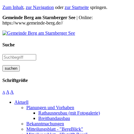
Zum Inhalt
,
zur Navigation
oder
zur Startseite
springen.
Gemeinde Berg am Starnberger See
| Online:
https://www.gemeinde-berg.de//
Suche
suchen
Schriftgröße
A
A
A
Aktuell
Planungen und Vorhaben
Rathausneubau (mit Fotogalerie)
Breitbandausbau
Bekanntmachungen
Mitteilungsblatt - "BergBlick"