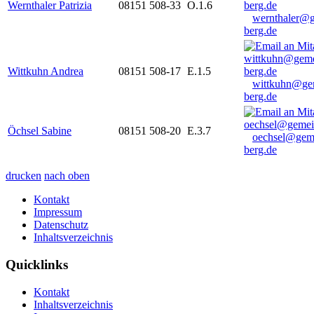
Wernthaler Patrizia
08151 508-33
O.1.6
wernthaler@
berg.de
Wittkuhn Andrea
08151 508-17
E.1.5
wittkuhn@ge
berg.de
Öchsel Sabine
08151 508-20
E.3.7
oechsel@gem
berg.de
drucken
nach oben
Kontakt
Impressum
Datenschutz
Inhaltsverzeichnis
Quicklinks
Kontakt
Inhaltsverzeichnis