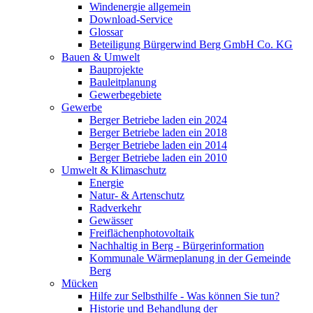
Windenergie allgemein
Download-Service
Glossar
Beteiligung Bürgerwind Berg GmbH Co. KG
Bauen & Umwelt
Bauprojekte
Bauleitplanung
Gewerbegebiete
Gewerbe
Berger Betriebe laden ein 2024
Berger Betriebe laden ein 2018
Berger Betriebe laden ein 2014
Berger Betriebe laden ein 2010
Umwelt & Klimaschutz
Energie
Natur- & Artenschutz
Radverkehr
Gewässer
Freiflächenphotovoltaik
Nachhaltig in Berg - Bürgerinformation
Kommunale Wärmeplanung in der Gemeinde
Berg
Mücken
Hilfe zur Selbsthilfe - Was können Sie tun?
Historie und Behandlung der