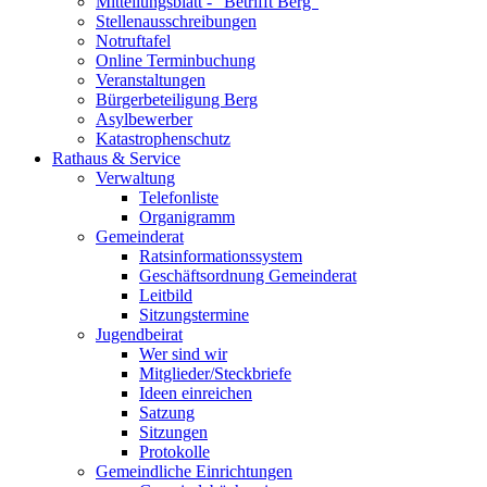
Mitteilungsblatt - "Betrifft Berg"
Stellenausschreibungen
Notruftafel
Online Terminbuchung
Veranstaltungen
Bürgerbeteiligung Berg
Asylbewerber
Katastrophenschutz
Rathaus & Service
Verwaltung
Telefonliste
Organigramm
Gemeinderat
Ratsinformationssystem
Geschäftsordnung Gemeinderat
Leitbild
Sitzungstermine
Jugendbeirat
Wer sind wir
Mitglieder/Steckbriefe
Ideen einreichen
Satzung
Sitzungen
Protokolle
Gemeindliche Einrichtungen