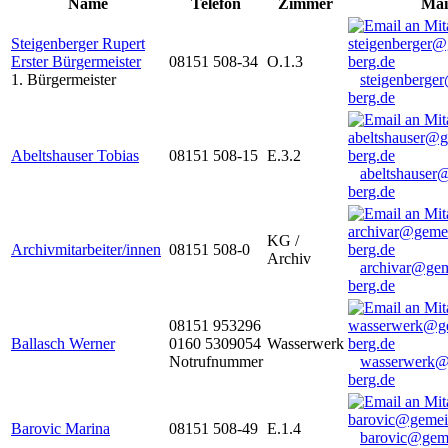
Name
Telefon
Zimmer
Mai
Steigenberger Rupert
Erster Bürgermeister
08151 508-34
O.1.3
1. Bürgermeister
steigenberge
berg.de
Abeltshauser Tobias
08151 508-15
E.3.2
abeltshauser
berg.de
KG /
Archivmitarbeiter/innen
08151 508-0
Archiv
archivar@gem
berg.de
08151 953296
Ballasch Werner
0160 5309054
Wasserwerk
Notrufnummer
wasserwerk@
berg.de
Barovic Marina
08151 508-49
E.1.4
barovic@gem