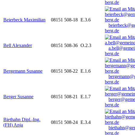
berg.de
Beierbeck Maximilian
08151 508-18
E.3.6
beierbeck@g
berg.de
Bell Alexander
08151 508-36
O.2.3
a.bell@gemei
berg.de
Bergemann Susanne
08151 508-22
E.1.6
bergemann@g
berg.de
Berger Susanne
08151 508-21
E.1.7
berger@geme
berg.de
Biethahn Dipl.-Ing.
08151 508-24
E.3.4
(FH) Anja
biethahn@ge
berg.de