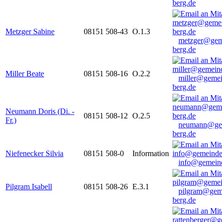
berg.de
Metzger Sabine
08151 508-43
O.1.3
metzger@gem
berg.de
Miller Beate
08151 508-16
O.2.2
miller@gemei
berg.de
Neumann Doris (Di. -
08151 508-12
O.2.5
Fr.)
neumann@ge
berg.de
Niefenecker Silvia
08151 508-0
Information
info@gemeind
Pilgram Isabell
08151 508-26
E.3.1
pilgram@gem
berg.de