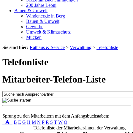
200 Jahre Leoni
Bauen & Umwelt
Windenergie in Berg
Bauen & Umwelt
Gewerbe
Umwelt & Klimaschutz
Mücken
Sie sind hier:
Rathaus & Service
>
Verwaltung
>
Telefonliste
Telefonliste
Mitarbeiter-Telefon-Liste
Sprung zu den Mitarbeitern mit dem Anfangsbuchstaben:
A
B
E
G
H
M
N
P
R
S
T
W
O
Telefonliste der Mitarbeiter/innen der Verwaltung