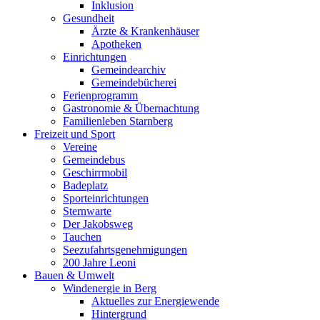
Inklusion
Gesundheit
Ärzte & Krankenhäuser
Apotheken
Einrichtungen
Gemeindearchiv
Gemeindebücherei
Ferienprogramm
Gastronomie & Übernachtung
Familienleben Starnberg
Freizeit und Sport
Vereine
Gemeindebus
Geschirrmobil
Badeplatz
Sporteinrichtungen
Sternwarte
Der Jakobsweg
Tauchen
Seezufahrtsgenehmigungen
200 Jahre Leoni
Bauen & Umwelt
Windenergie in Berg
Aktuelles zur Energiewende
Hintergrund