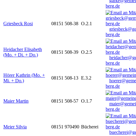
garke@gemei
berg.de
Griesbeck Rosi
08151 508-38
O.2.1
griesbeck@g
berg.de
Heidacher Elisabeth
08151 508-39
O.2.5
(Mo. + Di. + Do.)
heidacher@g
berg.de
Hörer Kathrin (Mo. +
08151 508-13
E.3.2
Mi. + Do.)
hoerer@geme
berg.de
Maier Martin
08151 508-57
O.1.7
maier@gemei
berg.de
Meier Silvia
08151 970490
Bücherei
buecherei@g