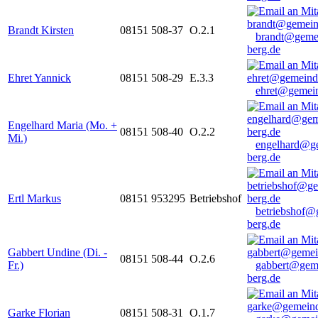
Brandt Kirsten
08151 508-37
O.2.1
brandt@geme
berg.de
Ehret Yannick
08151 508-29
E.3.3
ehret@gemein
Engelhard Maria (Mo. +
08151 508-40
O.2.2
Mi.)
engelhard@g
berg.de
Ertl Markus
08151 953295
Betriebshof
betriebshof@
berg.de
Gabbert Undine (Di. -
08151 508-44
O.2.6
Fr.)
gabbert@gem
berg.de
Garke Florian
08151 508-31
O.1.7