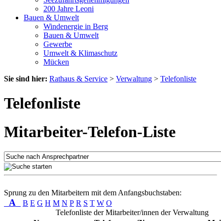
200 Jahre Leoni
Bauen & Umwelt
Windenergie in Berg
Bauen & Umwelt
Gewerbe
Umwelt & Klimaschutz
Mücken
Sie sind hier:
Rathaus & Service
>
Verwaltung
>
Telefonliste
Telefonliste
Mitarbeiter-Telefon-Liste
Sprung zu den Mitarbeitern mit dem Anfangsbuchstaben:
A
B
E
G
H
M
N
P
R
S
T
W
O
Telefonliste der Mitarbeiter/innen der Verwaltung