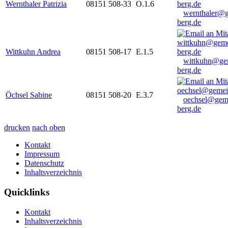
Wernthaler Patrizia
08151 508-33
O.1.6
wernthaler@
berg.de
Wittkuhn Andrea
08151 508-17
E.1.5
wittkuhn@ge
berg.de
Öchsel Sabine
08151 508-20
E.3.7
oechsel@gem
berg.de
drucken
nach oben
Kontakt
Impressum
Datenschutz
Inhaltsverzeichnis
Quicklinks
Kontakt
Inhaltsverzeichnis