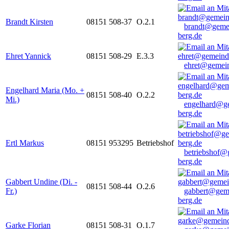
Brandt Kirsten
08151 508-37
O.2.1
brandt@geme
berg.de
Ehret Yannick
08151 508-29
E.3.3
ehret@gemein
Engelhard Maria (Mo. +
08151 508-40
O.2.2
Mi.)
engelhard@g
berg.de
Ertl Markus
08151 953295
Betriebshof
betriebshof@
berg.de
Gabbert Undine (Di. -
08151 508-44
O.2.6
Fr.)
gabbert@gem
berg.de
Garke Florian
08151 508-31
O.1.7