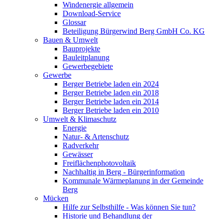
Windenergie allgemein
Download-Service
Glossar
Beteiligung Bürgerwind Berg GmbH Co. KG
Bauen & Umwelt
Bauprojekte
Bauleitplanung
Gewerbegebiete
Gewerbe
Berger Betriebe laden ein 2024
Berger Betriebe laden ein 2018
Berger Betriebe laden ein 2014
Berger Betriebe laden ein 2010
Umwelt & Klimaschutz
Energie
Natur- & Artenschutz
Radverkehr
Gewässer
Freiflächenphotovoltaik
Nachhaltig in Berg - Bürgerinformation
Kommunale Wärmeplanung in der Gemeinde
Berg
Mücken
Hilfe zur Selbsthilfe - Was können Sie tun?
Historie und Behandlung der