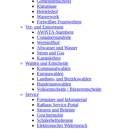
Gemeindebücherei
Kläranlage
Betriebshof
Wasserwerk
Freiwillige Feuerwehren
Ver- und Entsorgung
AWISTA-Starnberg
Containerstandorte
Wertstoffhof
Abwasser und Wasser
Strom und Gas
Kaminkehrer
Wahlen und Entscheide
Kommunalwahlen
Europawahlen
Landtags- und Bezirkswahlen
Bundestagswahlen
Volksentscheide / Bürgerentscheide
Service
Formulare und Infomaterial
Rathaus Service-Portal
Steuern und Beiträge
Geschirrmobil
Schülerbeförderung
Elektronischer Widerspruch