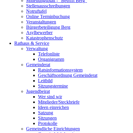
Mitteilungsblatt - "Betrifft Berg"
Stellenausschreibungen
Notruftafel
Online Terminbuchung
Veranstaltungen
Bürgerbeteiligung Berg
Asylbewerber
Katastrophenschutz
Rathaus & Service
Verwaltung
Telefonliste
Organigramm
Gemeinderat
Ratsinformationssystem
Geschäftsordnung Gemeinderat
Leitbild
Sitzungstermine
Jugendbeirat
Wer sind wir
Mitglieder/Steckbriefe
Ideen einreichen
Satzung
Sitzungen
Protokolle
Gemeindliche Einrichtungen