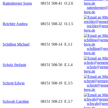
Rattenberger Sonja
08151 508-41
O.2.6
rattenberger
berg.de
Reichler Andrea
08151 508-32
O.1.5
reichler@gem
berg.de
Schilling Michael
08151 508-14
E.3.1
schilling@ge
berg.de
Scholz Stefanie
08151 508-50
E.1.4
scholz@geme
berg.de
Schrott Edwin
08151 508-19
E.3.5
schrott@geme
berg.de
Schwab Caroline
08151 508-23
E.3.7
schwab@gem
berg.de