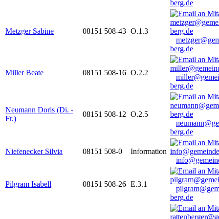
berg.de
Metzger Sabine
08151 508-43
O.1.3
metzger@gem
berg.de
Miller Beate
08151 508-16
O.2.2
miller@gemei
berg.de
Neumann Doris (Di. -
08151 508-12
O.2.5
Fr.)
neumann@ge
berg.de
Niefenecker Silvia
08151 508-0
Information
info@gemeind
Pilgram Isabell
08151 508-26
E.3.1
pilgram@gem
berg.de