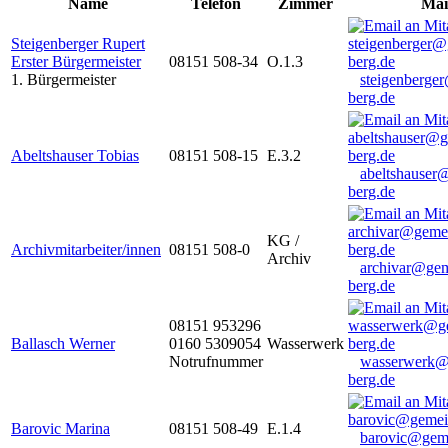
Name
Telefon
Zimmer
Mai
Steigenberger Rupert
Erster Bürgermeister
08151 508-34
O.1.3
1. Bürgermeister
steigenberge
berg.de
Abeltshauser Tobias
08151 508-15
E.3.2
abeltshauser
berg.de
KG /
Archivmitarbeiter/innen
08151 508-0
Archiv
archivar@gem
berg.de
08151 953296
Ballasch Werner
0160 5309054
Wasserwerk
Notrufnummer
wasserwerk@
berg.de
Barovic Marina
08151 508-49
E.1.4
barovic@gem