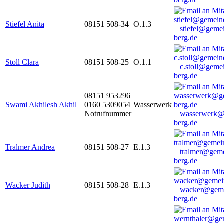
Stiefel Anita
08151 508-34
O.1.3
stiefel@geme
berg.de
Stoll Clara
08151 508-25
O.1.1
c.stoll@geme
berg.de
08151 953296
Swami Akhilesh Akhil
0160 5309054
Wasserwerk
Notrufnummer
wasserwerk@
berg.de
Tralmer Andrea
08151 508-27
E.1.3
tralmer@gem
berg.de
Wacker Judith
08151 508-28
E.1.3
wacker@geme
berg.de