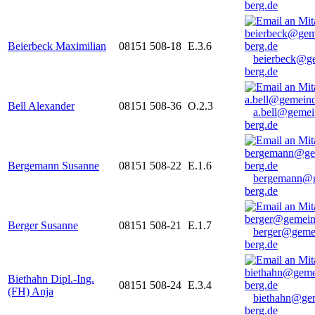
berg.de
Beierbeck Maximilian
08151 508-18
E.3.6
beierbeck@g
berg.de
Bell Alexander
08151 508-36
O.2.3
a.bell@gemei
berg.de
Bergemann Susanne
08151 508-22
E.1.6
bergemann@g
berg.de
Berger Susanne
08151 508-21
E.1.7
berger@geme
berg.de
Biethahn Dipl.-Ing.
08151 508-24
E.3.4
(FH) Anja
biethahn@ge
berg.de