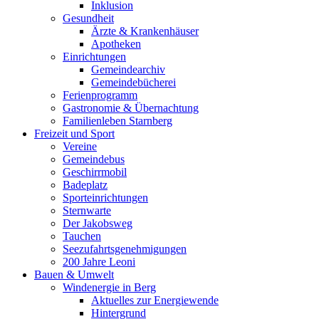
Inklusion
Gesundheit
Ärzte & Krankenhäuser
Apotheken
Einrichtungen
Gemeindearchiv
Gemeindebücherei
Ferienprogramm
Gastronomie & Übernachtung
Familienleben Starnberg
Freizeit und Sport
Vereine
Gemeindebus
Geschirrmobil
Badeplatz
Sporteinrichtungen
Sternwarte
Der Jakobsweg
Tauchen
Seezufahrtsgenehmigungen
200 Jahre Leoni
Bauen & Umwelt
Windenergie in Berg
Aktuelles zur Energiewende
Hintergrund