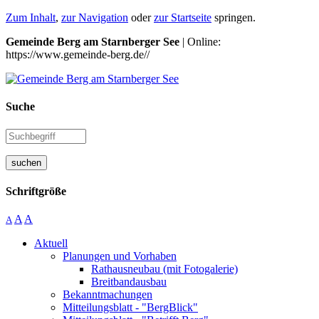
Zum Inhalt
,
zur Navigation
oder
zur Startseite
springen.
Gemeinde Berg am Starnberger See
| Online:
https://www.gemeinde-berg.de//
Suche
suchen
Schriftgröße
A
A
A
Aktuell
Planungen und Vorhaben
Rathausneubau (mit Fotogalerie)
Breitbandausbau
Bekanntmachungen
Mitteilungsblatt - "BergBlick"