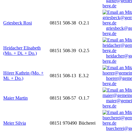
garke@gemei
berg.de
Griesbeck Rosi
08151 508-38
O.2.1
griesbeck@g
berg.de
Heidacher Elisabeth
08151 508-39
O.2.5
(Mo. + Di. + Do.)
heidacher@g
berg.de
Hörer Kathrin (Mo. +
08151 508-13
E.3.2
Mi. + Do.)
hoerer@geme
berg.de
Maier Martin
08151 508-57
O.1.7
maier@gemei
berg.de
Meier Silvia
08151 970490
Bücherei
buecherei@g