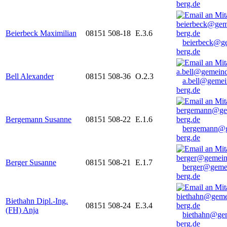
berg.de
Beierbeck Maximilian
08151 508-18
E.3.6
beierbeck@g
berg.de
Bell Alexander
08151 508-36
O.2.3
a.bell@gemei
berg.de
Bergemann Susanne
08151 508-22
E.1.6
bergemann@g
berg.de
Berger Susanne
08151 508-21
E.1.7
berger@geme
berg.de
Biethahn Dipl.-Ing.
08151 508-24
E.3.4
(FH) Anja
biethahn@ge
berg.de