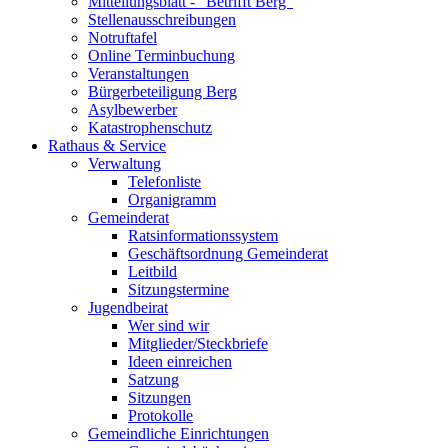
Mitteilungsblatt - "Betrifft Berg"
Stellenausschreibungen
Notruftafel
Online Terminbuchung
Veranstaltungen
Bürgerbeteiligung Berg
Asylbewerber
Katastrophenschutz
Rathaus & Service
Verwaltung
Telefonliste
Organigramm
Gemeinderat
Ratsinformationssystem
Geschäftsordnung Gemeinderat
Leitbild
Sitzungstermine
Jugendbeirat
Wer sind wir
Mitglieder/Steckbriefe
Ideen einreichen
Satzung
Sitzungen
Protokolle
Gemeindliche Einrichtungen