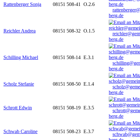
Rattenberger Sonja
08151 508-41
O.2.6
rattenberger
berg.de
Reichler Andrea
08151 508-32
O.1.5
reichler@gem
berg.de
Schilling Michael
08151 508-14
E.3.1
schilling@ge
berg.de
Scholz Stefanie
08151 508-50
E.1.4
scholz@geme
berg.de
Schrott Edwin
08151 508-19
E.3.5
schrott@geme
berg.de
Schwab Caroline
08151 508-23
E.3.7
schwab@gem
berg.de