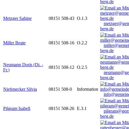
berg.de
Metzger Sabine
08151 508-43
O.1.3
metzger@gem
berg.de
Miller Beate
08151 508-16
O.2.2
miller@gemei
berg.de
Neumann Doris (Di. -
08151 508-12
O.2.5
Fr.)
neumann@ge
berg.de
Niefenecker Silvia
08151 508-0
Information
info@gemeind
Pilgram Isabell
08151 508-26
E.3.1
pilgram@gem
berg.de