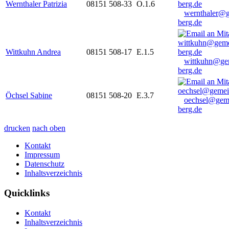
Wernthaler Patrizia
08151 508-33
O.1.6
wernthaler@
berg.de
Wittkuhn Andrea
08151 508-17
E.1.5
wittkuhn@ge
berg.de
Öchsel Sabine
08151 508-20
E.3.7
oechsel@gem
berg.de
drucken
nach oben
Kontakt
Impressum
Datenschutz
Inhaltsverzeichnis
Quicklinks
Kontakt
Inhaltsverzeichnis