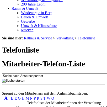
200 Jahre Leoni
Bauen & Umwelt
Windenergie in Berg
Bauen & Umwelt
Gewerbe
Umwelt & Klimaschutz
Mücken
Sie sind hier:
Rathaus & Service
>
Verwaltung
>
Telefonliste
Telefonliste
Mitarbeiter-Telefon-Liste
Sprung zu den Mitarbeitern mit dem Anfangsbuchstaben:
A
B
E
G
H
M
N
P
R
S
T
W
O
Telefonliste der Mitarbeiter/innen der Verwaltung