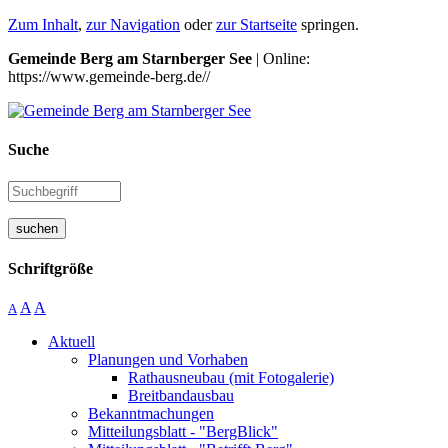
Zum Inhalt
,
zur Navigation
oder
zur Startseite
springen.
Gemeinde Berg am Starnberger See
| Online:
https://www.gemeinde-berg.de//
Suche
suchen
Schriftgröße
A
A
A
Aktuell
Planungen und Vorhaben
Rathausneubau (mit Fotogalerie)
Breitbandausbau
Bekanntmachungen
Mitteilungsblatt - "BergBlick"