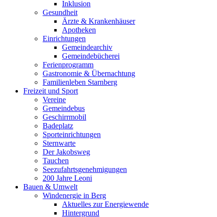
Inklusion
Gesundheit
Ärzte & Krankenhäuser
Apotheken
Einrichtungen
Gemeindearchiv
Gemeindebücherei
Ferienprogramm
Gastronomie & Übernachtung
Familienleben Starnberg
Freizeit und Sport
Vereine
Gemeindebus
Geschirrmobil
Badeplatz
Sporteinrichtungen
Sternwarte
Der Jakobsweg
Tauchen
Seezufahrtsgenehmigungen
200 Jahre Leoni
Bauen & Umwelt
Windenergie in Berg
Aktuelles zur Energiewende
Hintergrund