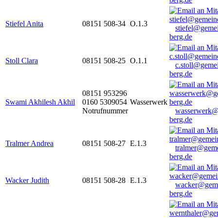
Stiefel Anita
08151 508-34
O.1.3
stiefel@geme
berg.de
Stoll Clara
08151 508-25
O.1.1
c.stoll@geme
berg.de
08151 953296
Swami Akhilesh Akhil
0160 5309054
Wasserwerk
Notrufnummer
wasserwerk@
berg.de
Tralmer Andrea
08151 508-27
E.1.3
tralmer@gem
berg.de
Wacker Judith
08151 508-28
E.1.3
wacker@geme
berg.de