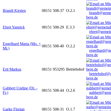
Brandt Kirsten
08151 508-37
O.2.1
brandt@geme
berg.de
Ehret Yannick
08151 508-29
E.3.3
ehret@gemein
Engelhard Maria (Mo. +
08151 508-40
O.2.2
Mi.)
engelhard@g
berg.de
Ertl Markus
08151 953295
Betriebshof
betriebshof@
berg.de
Gabbert Undine (Di. -
08151 508-44
O.2.6
Fr.)
gabbert@gem
berg.de
Garke Florian
08151 508-31
O.1.7