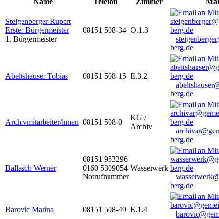
Name
Telefon
Zimmer
Mai
Steigenberger Rupert
Erster Bürgermeister
08151 508-34
O.1.3
1. Bürgermeister
steigenberge
berg.de
Abeltshauser Tobias
08151 508-15
E.3.2
abeltshauser
berg.de
KG /
Archivmitarbeiter/innen
08151 508-0
Archiv
archivar@gem
berg.de
08151 953296
Ballasch Werner
0160 5309054
Wasserwerk
Notrufnummer
wasserwerk@
berg.de
Barovic Marina
08151 508-49
E.1.4
barovic@gem