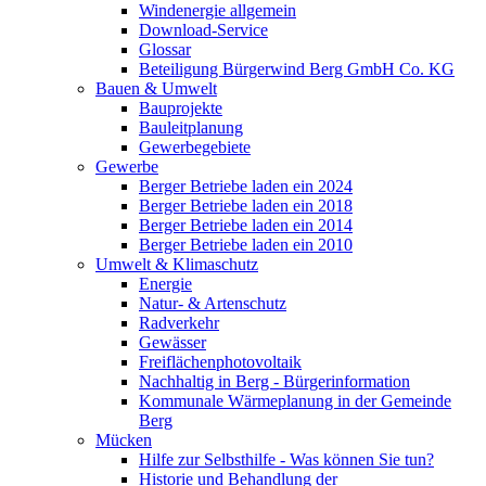
Windenergie allgemein
Download-Service
Glossar
Beteiligung Bürgerwind Berg GmbH Co. KG
Bauen & Umwelt
Bauprojekte
Bauleitplanung
Gewerbegebiete
Gewerbe
Berger Betriebe laden ein 2024
Berger Betriebe laden ein 2018
Berger Betriebe laden ein 2014
Berger Betriebe laden ein 2010
Umwelt & Klimaschutz
Energie
Natur- & Artenschutz
Radverkehr
Gewässer
Freiflächenphotovoltaik
Nachhaltig in Berg - Bürgerinformation
Kommunale Wärmeplanung in der Gemeinde
Berg
Mücken
Hilfe zur Selbsthilfe - Was können Sie tun?
Historie und Behandlung der