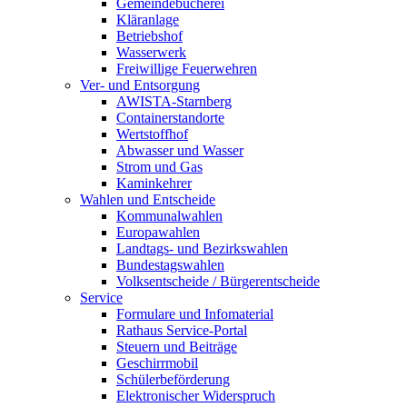
Gemeindebücherei
Kläranlage
Betriebshof
Wasserwerk
Freiwillige Feuerwehren
Ver- und Entsorgung
AWISTA-Starnberg
Containerstandorte
Wertstoffhof
Abwasser und Wasser
Strom und Gas
Kaminkehrer
Wahlen und Entscheide
Kommunalwahlen
Europawahlen
Landtags- und Bezirkswahlen
Bundestagswahlen
Volksentscheide / Bürgerentscheide
Service
Formulare und Infomaterial
Rathaus Service-Portal
Steuern und Beiträge
Geschirrmobil
Schülerbeförderung
Elektronischer Widerspruch