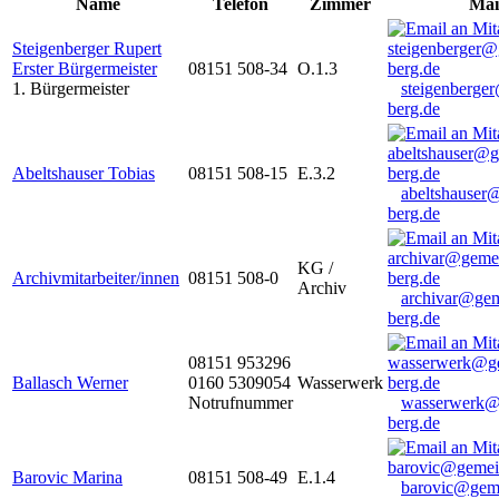
Name
Telefon
Zimmer
Mai
Steigenberger Rupert
Erster Bürgermeister
08151 508-34
O.1.3
1. Bürgermeister
steigenberge
berg.de
Abeltshauser Tobias
08151 508-15
E.3.2
abeltshauser
berg.de
KG /
Archivmitarbeiter/innen
08151 508-0
Archiv
archivar@gem
berg.de
08151 953296
Ballasch Werner
0160 5309054
Wasserwerk
Notrufnummer
wasserwerk@
berg.de
Barovic Marina
08151 508-49
E.1.4
barovic@gem