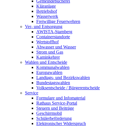
Gemeindebücherei
Kläranlage
Betriebshof
Wasserwerk
Freiwillige Feuerwehren
Ver- und Entsorgung
AWISTA-Starnberg
Containerstandorte
Wertstoffhof
Abwasser und Wasser
Strom und Gas
Kaminkehrer
Wahlen und Entscheide
Kommunalwahlen
Europawahlen
Landtags- und Bezirkswahlen
Bundestagswahlen
Volksentscheide / Bürgerentscheide
Service
Formulare und Infomaterial
Rathaus Service-Portal
Steuern und Beiträge
Geschirrmobil
Schülerbeförderung
Elektronischer Widerspruch