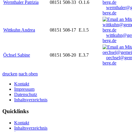
Wernthaler Patrizia
08151 508-33
O.1.6
wernthaler@
berg.de
Wittkuhn Andrea
08151 508-17
E.1.5
wittkuhn@ge
berg.de
Öchsel Sabine
08151 508-20
E.3.7
oechsel@gem
berg.de
drucken
nach oben
Kontakt
Impressum
Datenschutz
Inhaltsverzeichnis
Quicklinks
Kontakt
Inhaltsverzeichnis