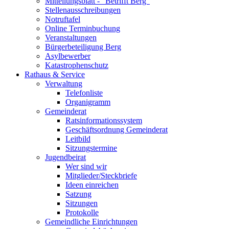
Mitteilungsblatt - "Betrifft Berg"
Stellenausschreibungen
Notruftafel
Online Terminbuchung
Veranstaltungen
Bürgerbeteiligung Berg
Asylbewerber
Katastrophenschutz
Rathaus & Service
Verwaltung
Telefonliste
Organigramm
Gemeinderat
Ratsinformationssystem
Geschäftsordnung Gemeinderat
Leitbild
Sitzungstermine
Jugendbeirat
Wer sind wir
Mitglieder/Steckbriefe
Ideen einreichen
Satzung
Sitzungen
Protokolle
Gemeindliche Einrichtungen