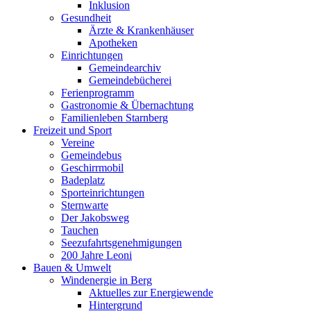
Inklusion
Gesundheit
Ärzte & Krankenhäuser
Apotheken
Einrichtungen
Gemeindearchiv
Gemeindebücherei
Ferienprogramm
Gastronomie & Übernachtung
Familienleben Starnberg
Freizeit und Sport
Vereine
Gemeindebus
Geschirrmobil
Badeplatz
Sporteinrichtungen
Sternwarte
Der Jakobsweg
Tauchen
Seezufahrtsgenehmigungen
200 Jahre Leoni
Bauen & Umwelt
Windenergie in Berg
Aktuelles zur Energiewende
Hintergrund