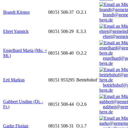
Brandt Kirsten
08151 508-37
O.2.1
brandt@geme
berg.de
Ehret Yannick
08151 508-29
E.3.3
ehret@gemein
Engelhard Maria (Mo. +
08151 508-40
O.2.2
Mi.)
engelhard@g
berg.de
Ertl Markus
08151 953295
Betriebshof
betriebshof@
berg.de
Gabbert Undine (Di. -
08151 508-44
O.2.6
Fr.)
gabbert@gem
berg.de
Garke Florian
08151 508-31
O.1.7