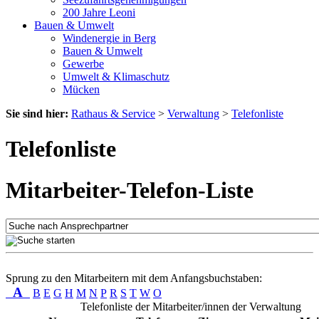
200 Jahre Leoni
Bauen & Umwelt
Windenergie in Berg
Bauen & Umwelt
Gewerbe
Umwelt & Klimaschutz
Mücken
Sie sind hier:
Rathaus & Service
>
Verwaltung
>
Telefonliste
Telefonliste
Mitarbeiter-Telefon-Liste
Sprung zu den Mitarbeitern mit dem Anfangsbuchstaben:
A
B
E
G
H
M
N
P
R
S
T
W
O
Telefonliste der Mitarbeiter/innen der Verwaltung