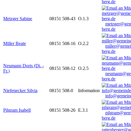
berg.de
Metzger Sabine
08151 508-43
O.1.3
metzger@gem
berg.de
Miller Beate
08151 508-16
O.2.2
miller@gemei
berg.de
Neumann Doris (Di. -
08151 508-12
O.2.5
Fr.)
neumann@ge
berg.de
Niefenecker Silvia
08151 508-0
Information
info@gemeind
Pilgram Isabell
08151 508-26
E.3.1
pilgram@gem
berg.de