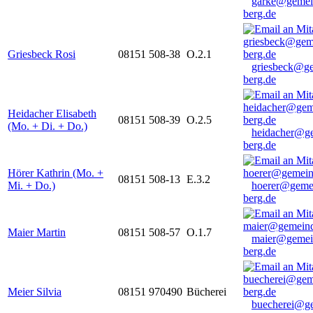
garke@gemei
berg.de
Griesbeck Rosi
08151 508-38
O.2.1
griesbeck@g
berg.de
Heidacher Elisabeth
08151 508-39
O.2.5
(Mo. + Di. + Do.)
heidacher@g
berg.de
Hörer Kathrin (Mo. +
08151 508-13
E.3.2
Mi. + Do.)
hoerer@geme
berg.de
Maier Martin
08151 508-57
O.1.7
maier@gemei
berg.de
Meier Silvia
08151 970490
Bücherei
buecherei@g