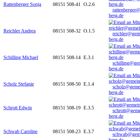
Rattenberger Sonja
08151 508-41
O.2.6
rattenberger
berg.de
Reichler Andrea
08151 508-32
O.1.5
reichler@gem
berg.de
Schilling Michael
08151 508-14
E.3.1
schilling@ge
berg.de
Scholz Stefanie
08151 508-50
E.1.4
scholz@geme
berg.de
Schrott Edwin
08151 508-19
E.3.5
schrott@geme
berg.de
Schwab Caroline
08151 508-23
E.3.7
schwab@gem
berg.de