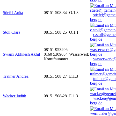
Stiefel Anita
08151 508-34
O.1.3
stiefel@geme
berg.de
Stoll Clara
08151 508-25
O.1.1
c.stoll@geme
berg.de
08151 953296
Swami Akhilesh Akhil
0160 5309054
Wasserwerk
Notrufnummer
wasserwerk@
berg.de
Tralmer Andrea
08151 508-27
E.1.3
tralmer@gem
berg.de
Wacker Judith
08151 508-28
E.1.3
wacker@geme
berg.de