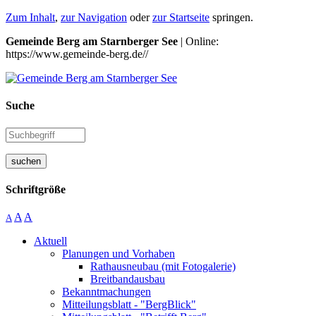
Zum Inhalt
,
zur Navigation
oder
zur Startseite
springen.
Gemeinde Berg am Starnberger See
| Online:
https://www.gemeinde-berg.de//
Suche
suchen
Schriftgröße
A
A
A
Aktuell
Planungen und Vorhaben
Rathausneubau (mit Fotogalerie)
Breitbandausbau
Bekanntmachungen
Mitteilungsblatt - "BergBlick"