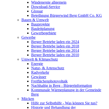
Windenergie allgemein
Download-Service
Glossar
Beteiligung Bürgerwind Berg GmbH Co. KG
Bauen & Umwelt
Bauprojekte
Bauleitplanung
Gewerbegebiete
Gewerbe
Berger Betriebe laden ein 2024
Berger Betriebe laden ein 2018
Berger Betriebe laden ein 2014
Berger Betriebe laden ein 2010
Umwelt & Klimaschutz
Energie
Natur- & Artenschutz
Radverkehr
Gewässer
Freiflächenphotovoltaik
Nachhaltig in Berg - Bürgerinformation
Kommunale Wärmeplanung in der Gemeinde
Berg
Mücken
Hilfe zur Selbsthilfe - Was können Sie tun?
Historie und Behandlung der