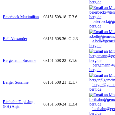
berg.de
Beierbeck Maximilian
08151 508-18
E.3.6
beierbeck@g
berg.de
Bell Alexander
08151 508-36
O.2.3
a.bell@gemei
berg.de
Bergemann Susanne
08151 508-22
E.1.6
bergemann@g
berg.de
Berger Susanne
08151 508-21
E.1.7
berger@geme
berg.de
Biethahn Dipl.-Ing.
08151 508-24
E.3.4
(FH) Anja
biethahn@ge
berg.de